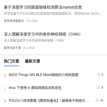
基于深度学习的路面裂缝检测算法matlab仿真
本项目基于YOLOv2算法实现高效的路面裂缝检测，使用Matlab 2022a开发。完整程序运行效果无水印，核心代码配有详细中文注释及操作视频。通过深度学习技术，将目标检测转化为回归问题，直接预测裂缝位置和类别，大幅提升检测效率与准确性。适用于实时检测任务，确保道路安全维护。 简介涵盖了算法理论、数据集准备、网络训练及检测过程，采用Darknet-19卷积神经网络结构，结合随机梯度下降算法进行训练。
简简单单做算法
573
深入理解深度学习中的卷积神经网络（CNN）
深入理解深度学习中的卷积神经网络（CNN）
程序员彭于晏
814
热门文章
最新文章
AliOS Things SIG BLE Mesh网络的介绍和搭建
5
1
linux 下使用 tc 模拟网络延迟和丢包
8
2
YOLOv11改进策略【模型轻量化】| 替换骨干网络为 
16
3
GhostNet V3 2024华为的重参数轻量化模型