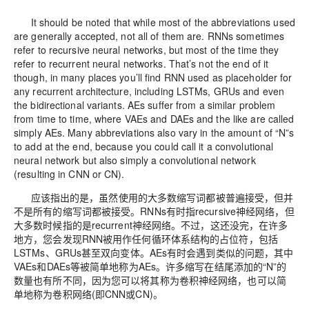
It should be noted that while most of the abbreviations used
are generally accepted, not all of them are. RNNs sometimes
refer to recursive neural networks, but most of the time they
refer to recurrent neural networks. That’s not the end of it
though, in many places you’ll find RNN used as placeholder for
any recurrent architecture, including LSTMs, GRUs and even
the bidirectional variants. AEs suffer from a similar problem
from time to time, where VAEs and DAEs and the like are called
simply AEs. Many abbreviations also vary in the amount of “N”s
to add at the end, because you could call it a convolutional
neural network but also simply a convolutional network
(resulting in CNN or CN).
应该指出的是，虽然使用的大多数缩写词都被普遍接受，但并
不是所有的缩写词都被接受。RNNs有时指recursive神经网络，但
大多数时候指的是recurrent神经网络。不过，这还没完，在许多
地方，您会发现RNN被用作任何循环体系结构的占位符，包括
LSTMs、GRUs甚至双向变体。AEs有时会遇到类似的问题，其中
VAEs和DAEs等被简单地称为AEs。许多缩写在结尾添加的“N”的
数量也有所不同，因为您可以将其称为卷积神经网络，也可以简
单地称为卷积网络(即CNN或CN)。