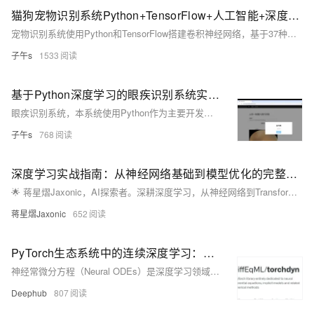
猫狗宠物识别系统Python+TensorFlow+人工智能+深度学习+卷积网络算法
宠物识别系统使用Python和TensorFlow搭建卷积神经网络，基于37种常见猫狗数据集训练高精度模型，并保存为h5格式。通过Django框架搭建Web平台，用户上传宠物图片即可识别其名称，提供便捷的宠物识别服务。
子午s
1533
基于Python深度学习的眼疾识别系统实现~人工智能+卷积网络算法
眼疾识别系统，本系统使用Python作为主要开发语言，基于TensorFlow搭建卷积神经网络算法，并收集了4种常见的眼疾图像数据集（白内障、糖尿病性视网膜病变、青光眼和正常眼睛） 再使用通过搭建的算法模型对数据集进行训练得到一个识别精度较高的模型，然后保存为为本地h5格式文件。最后使用Django框架搭建了一个Web网页平台可视化操作界面，实现用户上传一张眼疾图片识别其名称。
子午s
768
深度学习实战指南：从神经网络基础到模型优化的完整攻略
🌟 蒋星熠Jaxonic，AI探索者。深耕深度学习，从神经网络到Transformer，用代码践行智能革命。分享实战经验，助你构建CV、NLP模型，共赴二进制星辰大海。
蒋星熠Jaxonic
652
PyTorch生态系统中的连续深度学习：使用Torchdyn实现连续时间神经网络
神经常微分方程（Neural ODEs）是深度学习领域的创新模型，将神经网络的离散变换扩展为连续时间动力系统。本文基于Torchdyn库介绍Neural ODE的实现与训练方法，涵盖数据集构建、模型构建、基于PyTorch Lightning的训练及实验结果可视化等内容。Torchdyn支持多种数值求解算法和高级特性，适用于生成模型、时间序列分析等领域。
Deephub
807