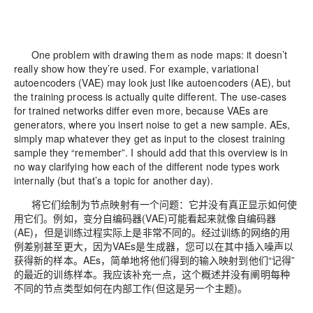
One problem with drawing them as node maps: it doesn’t
really show how they’re used. For example, variational
autoencoders (VAE) may look just like autoencoders (AE), but
the training process is actually quite different. The use-cases
for trained networks differ even more, because VAEs are
generators, where you insert noise to get a new sample. AEs,
simply map whatever they get as input to the closest training
sample they “remember”. I should add that this overview is in
no way clarifying how each of the different node types work
internally (but that’s a topic for another day).
将它们绘制为节点映射有一个问题：它并没有真正显示如何使
用它们。例如，变分自编码器(VAE)可能看起来就像自编码器
(AE)，但是训练过程实际上是非常不同的。经过训练的网络的用
例差别甚至更大，因为VAEs是生成器，您可以在其中插入噪声以
获得新的样本。AEs，简单地将他们得到的输入映射到他们“记得”
的最近的训练样本。我应该补充一点，这个概述并没有阐明每种
不同的节点类型如何在内部工作(但这是另一个主题)。