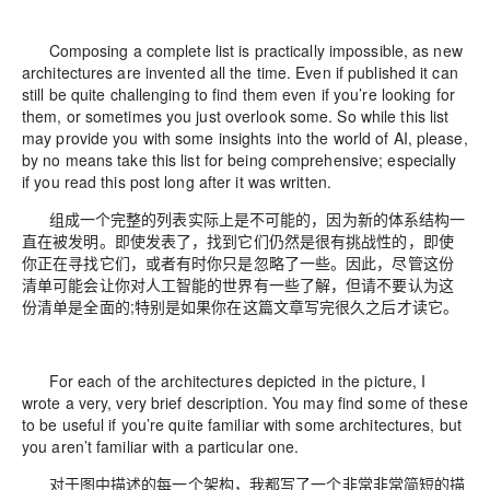
Composing a complete list is practically impossible, as new
architectures are invented all the time. Even if published it can
still be quite challenging to find them even if you’re looking for
them, or sometimes you just overlook some. So while this list
may provide you with some insights into the world of AI, please,
by no means take this list for being comprehensive; especially
if you read this post long after it was written.
组成一个完整的列表实际上是不可能的，因为新的体系结构一
直在被发明。即使发表了，找到它们仍然是很有挑战性的，即使
你正在寻找它们，或者有时你只是忽略了一些。因此，尽管这份
清单可能会让你对人工智能的世界有一些了解，但请不要认为这
份清单是全面的;特别是如果你在这篇文章写完很久之后才读它。
For each of the architectures depicted in the picture, I
wrote a very, very brief description. You may find some of these
to be useful if you’re quite familiar with some architectures, but
you aren’t familiar with a particular one.
对于图中描述的每一个架构，我都写了一个非常非常简短的描