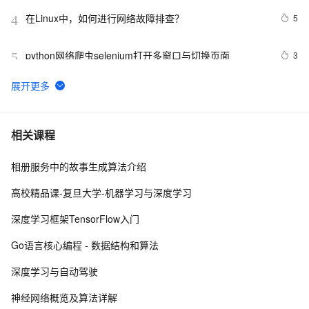
在Linux中，如何进行网络故障排查？ 
5
4
python网络爬虫selenium打开多窗口与切换页面
3
5
Android监听手机网络变化
5
6
网络基础 CAS协议学习总结 
10
7
相关课程
相册服务中的故事生成算法介绍
企业运维训练营之云上网络原理和实战（第2期），助力
8
8
从业者在云上网络技术浪潮中站稳脚跟！
高校精品课-复旦大学-机器学习与深度学习
【计算机网络】网络安全 : 对称密钥分配 ( 密钥分配 | 密
9
9
深度学习框架TensorFlow入门
钥分配中心 KDC | 对称密钥分配 | 密钥分配协议 | 
Kerberos 协议 )
对比了思科和华为网络设备的基本配置、接口配置、
12
10
Go语言核心编程 - 数据结构和算法
VLAN配置、路由配置、访问控制列表配置及其他重要命
深度学习与自动驾驶
令
神经网络概览及算法详解