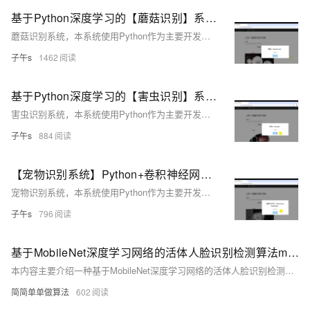
基于Python深度学习的【蘑菇识别】系统~卷积神经网络+TensorFlow+图像识别+人工智能
蘑菇识别系统，本系统使用Python作为主要开发语言，基于TensorFlow搭建卷积神经网络算法，并收集了9种常见的蘑菇种类数据集【"香菇（Agaricus）", "毒鹅膏菌（Amanita）", "牛肝菌（Boletus）", "网状菌（Cortinarius）", "毒镰孢（Entoloma）", "湿孢菌（Hygrocybe）", "乳菇（Lactarius）", "红菇（Russula）", "松茸（Suillus）"】 再使用通过搭建的算法模型对数据集进行训练得到一个识别精度较高的模型，然后保存为为本地h5格式文件。最后使用Django框架搭建了一个Web网页平台可视化操作界面，
子午s
1462
基于Python深度学习的【害虫识别】系统~卷积神经网络+TensorFlow+图像识别+人工智能
害虫识别系统，本系统使用Python作为主要开发语言，基于TensorFlow搭建卷积神经网络算法，并收集了12种常见的害虫种类数据集【"蚂蚁（ants）", "蜜蜂（bees）", "甲虫（beetle）", "毛虫（catterpillar）", "蚯蚓（earthworms）", "蜚蠊（earwig）", "蚱蜢（grasshopper）", "飞蛾（moth）", "鼻涕虫（slug）", "蜗牛（snail）", "黄蜂（wasp）", "象鼻虫（weevil）"】 再使用通过搭建的算法模型对数据集进行训练得到一个识别精度较高的模型，然后保存为为本地h5格式文件。最后使用Djan
子午s
884
【宠物识别系统】Python+卷积神经网络算法+深度学习+人工智能+TensorFlow+图像识别
宠物识别系统，本系统使用Python作为主要开发语言，基于TensorFlow搭建卷积神经网络算法，并收集了37种常见的猫狗宠物种类数据集【'阿比西尼亚猫（Abyssinian）', '孟加拉猫（Bengal）', '暹罗猫（Birman）', '孟买猫（Bombay）', '英国短毛猫（British Shorthair）', '埃及猫（Egyptian Mau）', '缅因猫（Maine Coon）', '波斯猫（Persian）', '布偶猫（Ragdoll）', '俄罗斯蓝猫（Russian Blue）', '暹罗猫（Siamese）', '斯芬克斯猫（Sphynx）', '美国斗牛犬
子午s
796
基于MobileNet深度学习网络的活体人脸识别检测算法matlab仿真
本内容主要介绍一种基于MobileNet深度学习网络的活体人脸识别检测技术及MQAM调制类型识别方法。完整程序运行效果无水印，需使用Matlab2022a版本。核心代码包含详细中文注释与操作视频。理论概述中提到，传统人脸识别易受非活体攻击影响，而MobileNet通过轻量化的深度可分离卷积结构，在保证准确性的同时提升检测效率。活体人脸与非活体在纹理和光照上存在显著差异，MobileNet可有效提取人脸高级特征，为无线通信领域提供先进的调制类型识别方案。
简简单单做算法
602