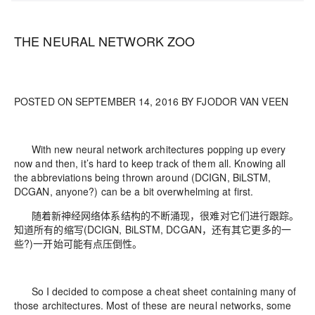
THE NEURAL NETWORK ZOO
POSTED ON SEPTEMBER 14, 2016 BY FJODOR VAN VEEN
With new neural network architectures popping up every
now and then, it’s hard to keep track of them all. Knowing all
the abbreviations being thrown around (DCIGN, BiLSTM,
DCGAN, anyone?) can be a bit overwhelming at first.
随着新神经网络体系结构的不断涌现，很难对它们进行跟踪。
知道所有的缩写(DCIGN, BiLSTM, DCGAN，还有其它更多的一
些?)一开始可能有点压倒性。
So I decided to compose a cheat sheet containing many of
those architectures. Most of these are neural networks, some