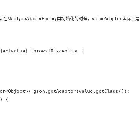
以在
MapTypeAdapterFactory
类初始化的时候，
实际上
valueAdapter
ject
value
) 
throws
IOException
er
<
Object
>
) 
gson
.
getAdapter
(
value
.
getClass