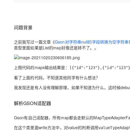
存储
天池大赛
Qwen3.7-Plus
云解析DNS
解决方案免费试用 新老
电子合同
最高领取价值200元试用
能看、能想、能动手的多模
安全
网络与CDN
AI 算法大赛
畅捷通
大数据开发治理平台 Data
AI 产品 免费试用
网络
安全
云开发大赛
Qwen3-VL-Plus
Tableau 订阅
问题背景
1亿+ 大模型 tokens 和 
可观测
入门学习赛
中间件
AI空中课堂在线直播课
云防火墙
140+云产品 免费试用
之前我写过一篇文章《
Gson对字符串null的字段转换为空字符
上云与迁云
云原生的云上边界网络安全
产品新客免费试用，最长1
类型里面如果是List的map好像还是转不了。。
数据库
生态解决方案
大模型服务
企业出海
大模型ACA认证体验
大数据计算
助力企业全员 AI 认知与能
行业生态解决方案
上图代码的maps输出结果是：
[{"id":"123"},{"id":"123"
千问AI平台-Token Plan
政企业务
媒体服务
开发者生态解决方案
看了上面的代码，不知道其他同学有什么想法？
企业服务与云通信
千问AI平台-模型体验
AI 开发和 AI 应用解决
我发现还是有人没有理解原理，如果不知道为什么，这时候deb
在线体验全尺寸、多种模态
域名与网站
解析GSON适配器
Happy 系列大模型
终端用户计算
Gson有自己适配器，所有map都会走默认的
MapTypeAdapterFa
Serverless
在这个类里面write方法中，对value的判断调用
valueTypeAdap
开发工具