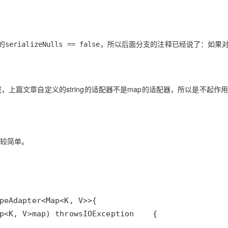
的
，所以后面分支的注释已经说了：如果对于
serializeNulls == false
加载，上篇文章自定义的string的适配器不是map的适配器，所以是不起作
较简单。
peAdapter
<
Map
<
K
, 
V
>>
p
<
K
, 
V
>
map
) 
throws
IOException