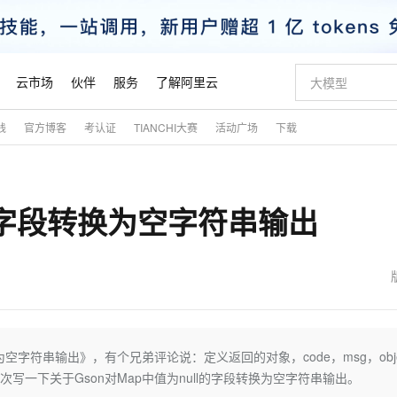
云市场
伙伴
服务
了解阿里云
践
官方博客
考认证
TIANCHI大赛
活动广场
下载
AI 特惠
数据与 API
成为产品伙伴
企业增值服务
最佳实践
价格计算器
AI 场景体
基础软件
产品伙伴合
阿里云认证
市场活动
配置报价
大模型
自助选配和估算价格
新方式
睿译宝，AI翻译排版一步到位
智启 AI 普惠权益
产品生态集成认证中心
企业支持计划
云上春晚
域名与网站
千问官方 MaaS 平台，为开发者和 Agent 而生，新用户赠送 1 亿 + tokens 额度
Qwen Aud
AI Coding
阿里云Maa
2026 阿里云
云服务器 E
为企业打
数据集
Windows
大模型认证
模型
NEW
NEW
l的字段转换为空字符串输出
交付可用成果
值低价云产品抢先购
上传文档即自动完成翻译和格式还原
至高享 1亿+免费 tokens，加速 Al 应用落地
提供智能易用的域名与建站服务
智能编程，一键
安全可靠、
产品生态伙伴
专家技术服务
云上奥运之旅
弹性计算合作
阿里云中企出
手机三要素
宝塔 Linux
全部认证
价格优势
有专属领域专家
GLM-5.2：长任务时代开源旗舰模型
阿里云 OPC 创新助力计划
千问大模型
即刻拥有 DeepS
AI 电商营销
对象存储 O
大模型
产品生态伙伴工作台
企业增值服务台
云栖战略参考
云存储合作计
云栖大会
身份实名认证
CentOS
训练营
推动算力普惠，释放技术红利
最高返9万
多领域专家智能体,一键组建 AI 虚拟交付团队
快速构建应用程序和网站，即刻迈出上云第一步
至高百万元 Token 补贴，加速一人公司成长
多元化、高性能、安全可靠的大模型服务
真正可用的 1M 上下文,一次完成代码全链路开发
轻松解锁专属 Dee
从图文生成到
云上的中国
数据库合作计
活动全景
短信
Docker
图片和
站式影视创作平台
Hermes Agent，打造自进化智能体
Token Plan 模型订阅计划
数字证书管理服务（原SSL证书）
5 分钟轻松部署
AI 广告创作
无影云电脑
企业成长
NEW
信息公告
看见新力量
云网络合作计
OCR 文字识别
JAVA
证享300元代金券
可视化编排打通从文字构思到成片全链路闭环
全托管，含MySQL、PostgreSQL、SQL Server、MariaDB多引擎
自主进化，持久记忆，越用越聪明
Qwen3.8-Max 首发尝鲜，限时加量 10 倍，夜间低至2折
实现全站HTTPS，呈现可信的WEB访问
图文、视频一
随时随地安
魔搭 Mode
Kimi-K3
HappyHors
NEW
loud
服务实践
官网公告
金融模力时刻
Salesforce O
版
发票查验
全能环境
Claude Code + GStack 打造工程团队
千问办公，限时限量积分加倍
Qoder
低代码高效构
AI 建站
短信服务
为空字符串输出》，有个兄弟评论说：定义返回的对象，code，msg，obje
型
NEW
作计划
Kimi 最新旗舰模型，长程编程与推理利器
让文字生成流
计划
创新中心
魔搭 ModelSc
健康状态
理服务
让AI从“聊天伙伴”进化为能干活的“数字员工”
安装技能 GStack，拥有专属 AI 工程团队
你的AI工作搭子，覆盖日常办公高频场景
面向真实软件的智能体编程平台
0 代码专业建
。这次写一下关于Gson对Map中值为null的字段转换为空字符串输出。
客户案例
天气预报查询
操作系统
态合作计划