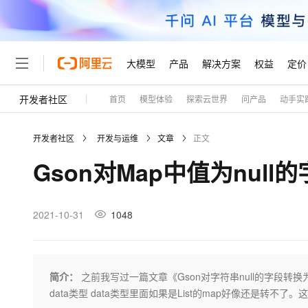
大模型
产品
解决方案
权益
定价
开发者社区
首页
模型体验
探索云世界
问产品
动手实
大模型
产品
解决方案
权益
定价
云市场
伙伴
服务
了解阿里云
精选产品
精选解决方案
普惠上云
产品定价
精选商城
成为销售伙伴
售前咨询
为什么选择阿里云
千问AI平台
开发者社区
开发与运维
文章
正文
了解云产品的定价详情
大模型服务平台百炼
千问办公，解锁你的工作
普惠上云 官方力荐
分销伙伴
在线服务
网站建设
什么是云计算
大
Gson对Map中值为nul
大模型服务与应用平台
企业级Agent产品，直接
云服务器38元/年起，超
咨询伙伴
多端小程序
技术领先
云上成本管理
售后服务
轻量应用服务器
Agency Agents：拥
官方推荐返现计划
大模型
精选产品
精选解决方案
Salesforce 国际版订阅
稳定可靠
管理和优化成本
推荐新用户得奖励，单订单
销售伙伴合作计划
2021-10-31
1048
自助服务
友盟天域
安全合规
人工智能与机器学习
AI
文本生成
云数据库 RDS
HappyHorse 打造一
云工开物
无影生态合作计划
在线服务
观测云
分析师报告
高校专属算力普惠，学生认
计算
互联网应用开发
Qwen3.8-Max
HOT
Salesforce On Alibaba C
工单服务
Tuya 物联网平台阿里云
研究报告与白皮书
人工智能平台 PAI
快速拥有专属 OpenClaw
简介：
之前我写过一篇文章《Gson对字符串null的字段转换
大模
Consulting Partner 合
大数据
容器
智能体时代全能旗舰模型
免费试用
短信专区
一站式AI开发、训练和推
data类型 data类型里面如果是List的map好像还是转不了
蓝凌 OA
AI 大模型销售与服务生
现代化应用