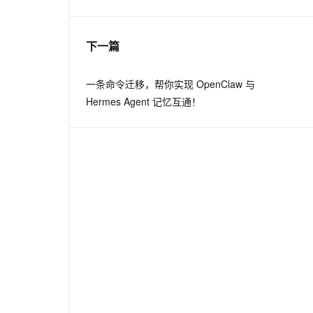
息提取
与 AI 智能体进行实时音视频通话
下一篇
从文本、图片、视频中提取结构化的属性信息
构建支持视频理解的 AI 音视频实时通话应用
t.diy 一步搞定创意建站
构建大模型应用的安全防护体系
一条命令迁移，帮你实现 OpenClaw 与
通过自然语言交互简化开发流程,全栈开发支持
通过阿里云安全产品对 AI 应用进行安全防护
Hermes Agent 记忆互通！