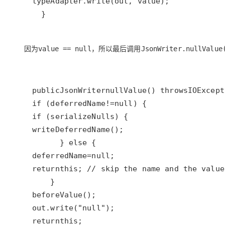
typeAdapter
.
write
(
out
, 
value
  }
因为
，所以最后调用
value == null
JsonWriter.nullValue
public
JsonWriter
nullValue
() 
throws
IOExcept
if
 (
deferredName
!=
null
if
 (
serializeNulls
writeDeferredName
      } 
else
deferredName
=
null
return
this
; 
// skip the name and the value
beforeValue
out
.
write
(
"null"
return
this