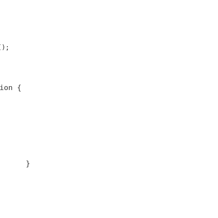
();
ion