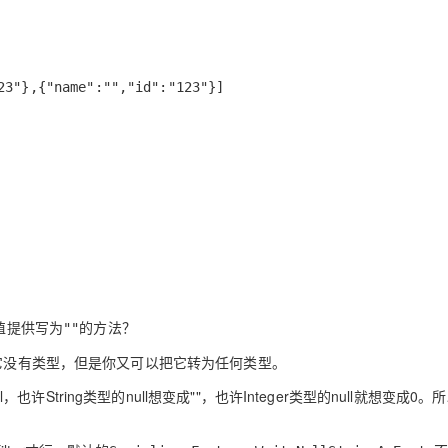
23"},{"name":"","id":"123"}]
l值提供写为
的方法？
""
它没有类型，但是你又可以把它转为任何类型。
)null，也许String类型的null想变成""，也许Integer类型的null就想变成0