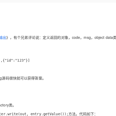
Deepseek-v4-pro
HappyHors
同享
万小智 AI 建站低至 15元/月
Qoder CN
AI 短剧/漫剧
云原生数据库 
快递物流查询
WordPress
成为服务伙
高校合作
点，立即开启云上创新
覆盖公网/内网、递归/权威、移动APP等全场景解析服务
送.CN域名，送备案服务码
基于千问大模型等，支持代码智能生成、研发智能问答
AI助力短剧
态智能体模型
旗舰 MoE 大模型，百万上下文与顶尖推理能力
图生视频，流
Ubuntu
服务生态伙伴
云工开物
企业应用
Works
Night Plan 支持 Qwen 3.8-Max
云原生大数据计算服务 MaxCompute
AI 办公
容器服务 Kub
NEW
GLM-5.2
Wan2.7-T
Red Hat
30+ 款产品免费体验
Data Agent 驱动的一站式 Data+AI 开发治理平台
夜间 5 折，Qwen/Meoo/TokenPlan 客户专享
面向分析的企业级SaaS模式云数据仓库
AI智能应用
提供一站式管
科研合作
视觉 Coding、空间感知、多模态思考等全面升级
1M上下文，专为长程任务能力而生
ERP
堂（旗舰版）
SUSE
智能客服
串输出
》，有个兄弟评论说：定义返回的对象，code，msg，object data类型
CRM
防护产品
2个月
自动承接线索
建站小程序
OA 办公系统
AI 应用构建
大模型原生
力提升
财税管理
模板建站
Qoder
},{"id":"123"}]
大模型服务平台百炼-应用模版
HOT
NEW
面向真实软件
个人版上线、团队版降价；千问3.8-Max首发发尝鲜
丰富多元化的应用模版和解决方案
400电话
定制建站
万有无界
大模型服务平台百炼-智能体
方案
广告营销
模板小程序
ug源码很快就可以获得答案。
的模型效果
灵活可视化地构建企业级 Agent
定制小程序
秒悟
人工智能平台 PAI
APP 开发
云端极速 AI 
新一代 AI 视频生成模型，深度适配广告营销等场景
AI Native 的算法工程平台，一站式完成建模、训练、推理服务部署
ctory
类。
建站系统
方法。代码如下：
ter.write(out, entry.getValue());