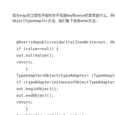
因为map的泛型在开始时并不知道key和value的类型是什么，所
方法。我们看下具体write方法：
ObjectTypeAdapter
@Override
public
void
write
(
JsonWriter
out
, 
Ob
if
 (
value
==
null
out
.
nullValue
return
TypeAdapter
<
Object
>
typeAdapter
=
 (
TypeAdapt
if
 (
typeAdapter
instanceof
ObjectTypeAdapter
out
.
beginObject
out
.
endObject
return