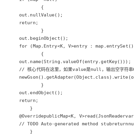
out
.
nullValue
return
out
.
beginObject
for
 (
Map
.
Entry
<
K
, 
V
>
entry
 : 
map
.
entrySet
out
.
name
(
String
.
valueOf
(
entry
.
getKey
// 核心代码在这里，如果value是null，输出空字符串
new
Gson
().
getAdapter
(
Object
.
class
).
write
(
o
out
.
endObject
return
@Override
public
Map
<
K
, 
V
>
read
(
JsonReader
var
// TODO Auto-generated method stub
return
nu