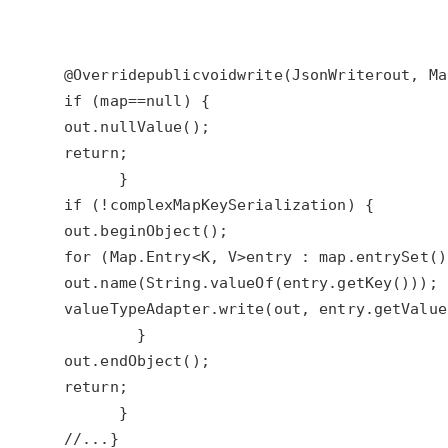
大模型解决方案
迁移与运维管理
快速部署 Dify，高效搭建 
@Override
public
void
write
(
JsonWriter
out
, 
Ma
专有云
if
 (
map
==
null
10 分钟在聊天系统中增加
out
.
nullValue
return
if
 (
!
complexMapKeySerialization
out
.
beginObject
for
 (
Map
.
Entry
<
K
, 
V
>
entry
 : 
map
.
entrySet
out
.
name
(
String
.
valueOf
(
entry
.
getKey
valueTypeAdapter
.
write
(
out
, 
entry
.
getValue
out
.
endObject
return
//...
}