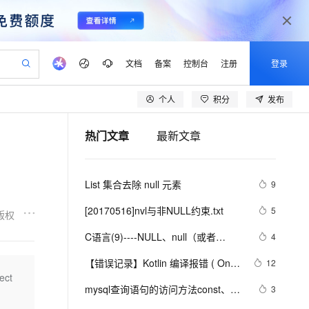
文档
备案
控制台
注册
登录
个人
积分
发布
验
作计划
器
AI 活动
专业服务
服务伙伴合作计划
开发者社区
加入我们
产品动态
服务平台百炼
阿里云 OPC 创新助力计划
热门文章
最新文章
一站式生成采购清单，支持单品或批量购买
io：打造专属 AI 语音助手
S产品伙伴计划（繁花）
峰会
CS
造的大模型服务与应用开发平台
一句话生成原生可编辑精美 PPT 文稿
AI 生产力先锋
Al MaaS 服务伙伴赋能合作
域名
博文
Careers
至高可申请百万元
Qwen3.8-Max 模型上线
开启高性价比 AI 编程新体验
弹性可伸缩的云计算服务
Qwen-Audio-3.0-Realtime 端到端实时语音角色扮演
输入一句话想法, 轻松生成专业的 PPT
先锋实践拓展 AI 生产力的边界
Token 补贴，五大权
计划
海大会
伙伴信用分合作计划
商标
问答
社会招聘
List 集合去除 null 元素
9
益加速 OPC 成功
eek-V4-Pro
SS
一键部署幻兽帕鲁游戏服务器
飞天发布时刻
HOT
Open Search 向量检索版支
划
备案
电子书
校园招聘
pSeek-V4-Pro
视频创作，一键激活电商全链路生产力
稳定、安全、高性价比、高性能的云存储服务
一键购买专属联机服务器，轻松开启游戏
所见，即是所愿
持视频检索 Pipeline 功能
更多支持
[20170516]nvl与非NULL约束.txt
5
版权
划
公司注册
镜像站
视频生成
语音识别与合成
专属 QwenPaw
漫剧工坊：一站式动画创作平台
AI 实训营
HOT
应用身份服务 (IDaaS)
C语言(9)----NULL、null（或者
4
合作伙伴培训与认证
划
上云迁移
站生成，高效打造优质广告素材
全接入的云上超级电脑
从聊天伙伴进化为能主动干活的本地数字员工
快速生产连贯的高质量长漫剧
从基础到进阶，Agent 创客手把手教你
OpenClaw 管理能力上线
NUL）、\0、0、‘0’几者之间的区别
lScope
我要反馈
e-1.1-T2V
Qwen3-TTS-Flash
【错误记录】Kotlin 编译报错 ( Only 
12
查询合作伙伴
n Alibaba Cloud ISV 合作
代维服务
建企业门户网站
10 分钟搭建微信、支付宝小程序
ct
MaxCompute MaxFrame 提
safe (?.) or non-null asserted (!!.) 
畅细腻的高质量视频
离线语音合成大模型，多语言方言自适应，低延迟高稳定
创新加速
mysql查询语句的访问方法const、
ope
登录合作伙伴管理后台
3
我要建议
站，无忧落地极速上线
以可视化方式快速构建移动和 PC 门户网站
国内短信简单易用，安全可靠，秒级触达，全球覆盖200+国家和地区。
高效部署网站，快速应用到小程序
供自动弹性内存功能
calls are allowed on a nullable ... )
ref、ref_or_null、range、index、all