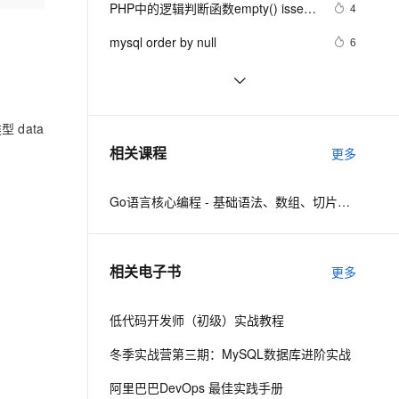
安全
PHP中的逻辑判断函数empty() isset() 
我要投诉
e-1.1-I2V
Cosyvoice-V3-Flash
4
PolarDB
上云场景组合购
Milvus 弹性伸缩功能新增节
伴
is_null() ==NULL ===NULL
漫剧创作，剧本、分镜、视频高效生成
100%兼容MySQL、PostgreSQL，兼容Oracle，支持集中和分布式
覆盖90%+业务场景，专享组合折扣价
点支持范围
畅自然，细节丰富
高表现力语音合成大模型，语音克隆听感自然
VPN
mysql order by null
6
ernetes 版 ACK
云聚AI 严选权益
AI 原生数据库服务发布
SSL 证书
引用类型赋值“.NET技术”为null与加速
1
2V
Fun-ASR
，一键激活高效办公新体验
理容器应用的 K8s 服务
精选AI产品，从模型到应用全链提效
Agent 数据网关
垃圾回收
文戏情感细腻自然，动作戏激烈拳拳到肉，实现更强表演能力
支持中英文自由切换，具备更强的噪声鲁棒性
堡垒机
Mysql中 NULL 的妙用
2
AI 用量加速计划
云原生数据库 PolarDB
 data
防火墙
、识别商机，让客服更高效、服务更出色。
引用“.NET研究”类型赋值为null与加速
新老同享，达量后返
Agentic Database 发布
5
相关课程
更多
垃圾回收
主机安全
应用
Go语言核心编程 - 基础语法、数组、切片、Map
千问办公
NEW
AI 应用及服务市场
的智能体编程平台
一站式AI生产力平台
AI 应用
伶鹊
相关电子书
更多
企业级人与Agent协作平台，接入和调度多个数字员工
智能客服平台，对话机器人、对话分析、智能外呼
大模型
大模型服务平台百炼 - 全妙
低代码开发师（初级）实战教程
自然语言处理
应用创作平台
多模态内容创作工具，已接入 DeepSeek
冬季实战营第三期：MySQL数据库进阶实战
数据标注
机器学习
阿里巴巴DevOps 最佳实践手册