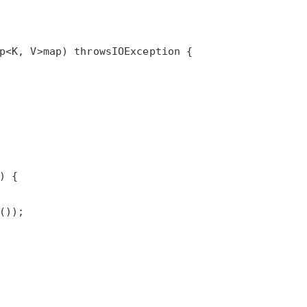
AI 应用
10分钟微调：让0.6B模型媲美235B模
多模态数据信
型
p
<
K
, 
V
>
map
) 
throws
IOException
依托云原生高可用架构,实现Dify私有化部署
用1%尺寸在特定领域达到大模型90%以上效果
一个 AI 助手
超强辅助，Bol
即刻拥有 DeepSeek-R1 满血版
在企业官网、通讯软件中为客户提供 AI 客服
多种方案随心选，轻松解锁专属 DeepSeek