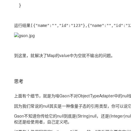
}
运行结果
[{"name":"","id":"123"},{"name":"","id":"1
到这里，就解决了Map的value中为空就不输出的问题。
思考
上面有个细节，就是为啥Gson不对
ObjectTypeAdapter
中的nul
因为我们常说的
null
其实是一种像量子态的引用类型，你可以说
Gson不知道你传给它的null到底是(String)null，还是(Integer
权还是给使用者，自己定义吧。