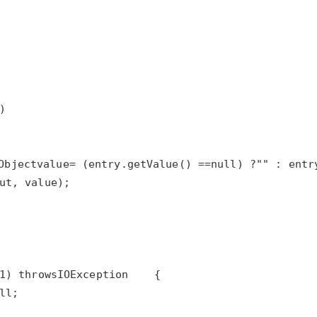
Object
value
=
 (
entry
.
getValue
() 
==
null
) 
?
""
 : 
entr
ut
, 
value
1
) 
throws
IOException
ll