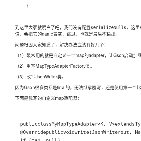
  }
到这里大家就明白了吧，我们没有配置
，这里
serializeNulls
值，会把它的name置空，跳过，也就是最后不输出。
问题根因大家知道了，解决办法应该有好几个：
（1）最常用的就是自定义一个map的adapter，让Gson启动
（2）重写MapTypeAdapterFactory类。
（3）改写JsonWriter类。
因为
Gson很多类都是final的
，无法继承覆写，还是使用第一个比
下面是我写的自定义map适配器：
public
class
MyMapTypeAdapter
<
K
, 
V
>
extends
Ty
@Override
public
void
write
(
JsonWriter
out
, 
Ma
if
 (
map
==
null