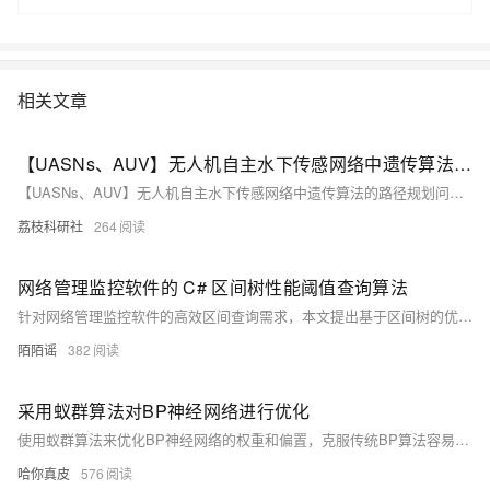
对话开源大模型。通过本实验，可以学习如何配置AIGC开发环境，如何部
署ChatGLM2-6B大模型。
相关文章
【UASNs、AUV】无人机自主水下传感网络中遗传算法的路径规划问题研究（Matlab代码实现）
【UASNs、AUV】无人机自主水下传感网络中遗传算法的路径规划问题研究（Matlab代码实现）
荔枝科研社
264
网络管理监控软件的 C# 区间树性能阈值查询算法
针对网络管理监控软件的高效区间查询需求，本文提出基于区间树的优化方案。传统线性遍历效率低，10万条数据查询超800ms，难以满足实时性要求。区间树以平衡二叉搜索树结构，结合节点最大值剪枝策略，将查询复杂度从O(N)降至O(logN+K)，显著提升性能。通过C#实现，支持按指标类型分组建树、增量插入与多维度联合查询，在10万记录下查询耗时仅约2.8ms，内存占用降低35%。测试表明，该方案有效解决高负载场景下的响应延迟问题，助力管理员快速定位异常设备，提升运维效率与系统稳定性。
陌陌谣
382
采用蚁群算法对BP神经网络进行优化
使用蚁群算法来优化BP神经网络的权重和偏置，克服传统BP算法容易陷入局部极小值、收敛速度慢、对初始权重敏感等问题。
哈你真皮
576