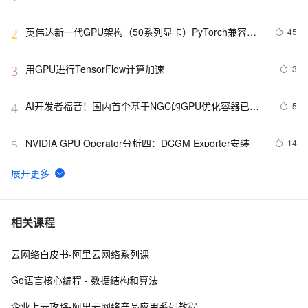
英伟达新一代GPU架构（50系列显卡）PyTorch兼容性
45
2
解决方案
用GPU进行TensorFlow计算加速
3
3
AI开发者福音！国内首个基于NGC的GPU优化容器已在
5
4
阿里云正式推出
NVIDIA GPU Operator分析四：DCGM Exporter安装
14
5
NVIDIA GPU Operator分析二：NVIDIA Container 
9
6
Toolkit安装
构建高效GPU算力平台：挑战、策略与未来展望
5
7
相关课程
云网络白皮书-阿里云网络系列课
探索AIGC未来：CPU源码优化、多GPU编程与中国算力
6
8
瓶颈与发展
Go语言核心编程 - 数据结构和算法
马斯克星链与芯事：30亿炸出卫星互联网革命，GPU算
13
9
企业上云攻略-阿里云网络产品应用系列教程
力创无限可能！