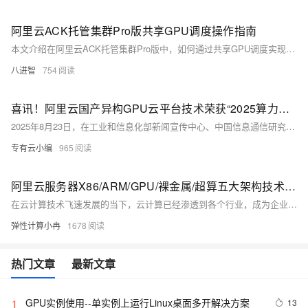
阿里云ACK托管集群Pro版共享GPU调度操作指南
本文介绍在阿里云ACK托管集群Pro版中，如何通过共享GPU调度实现显存与算力的精细化分配，涵盖前提条件、使用限制、节点池配置及任务部署全流程，提升GPU资源利用率，适用于AI训练与推理场景。
八进智
754
喜讯！阿里云国产异构GPU云平台技术荣获“2025算力中国·年度重大成果”
2025年8月23日，在工业和信息化部新闻宣传中心、中国信息通信研究院主办的2025中国算力大会上，阿里云与浙江大学联合研发的“国产异构GPU云平台关键技术与系统”荣获「算力中国·年度重大成果」。该评选旨在选拔出算力产业具有全局性突破价值的重大成果，是业内公认的技术创新“风向标”。
专有云小编
965
阿里云服务器X86/ARM/GPU/裸金属/超算五大架构技术特点、场景适配参考
在云计算技术飞速发展的当下，云计算已经渗透到各个行业，成为企业数字化转型的关键驱动力。选择合适的云服务器架构对于提升业务效率、降低成本至关重要。阿里云提供了多样化的云服务器架构选择，包括X86计算、ARM计算、GPU/FPGA/ASIC、弹性裸金属服务器以及高性能计算等。本文将深入解析这些架构的特点、优势及适用场景，以供大家了解和选择参考。
弹性计算小冉
1678
热门文章
最新文章
GPU实例使用--单实例上运行Linux桌面多开解决方案
13
1