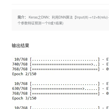
存储
天池大赛
Qwen3.7-Plus
云解析DNS
解决方案免费试用 新老
电子合同
最高领取价值200元试用
能看、能想、能动手的多模
安全
网络与CDN
AI 算法大赛
畅捷通
简介：
Keras之DNN：利用DNN算法【Input(8)→12+8
大数据开发治理平台 Data
AI 产品 免费试用
网络
安全
云开发大赛
Qwen3-VL-Plus
Tableau 订阅
个参数特征预测一个0或1结果)
1亿+ 大模型 tokens 和 
可观测
入门学习赛
中间件
AI空中课堂在线直播课
云防火墙
140+云产品 免费试用
上云与迁云
云原生的云上边界网络安全
产品新客免费试用，最长1
数据库
生态解决方案
输出结果
大模型服务
企业出海
大模型ACA认证体验
大数据计算
助力企业全员 AI 认知与能
行业生态解决方案
千问AI平台-Token Plan
政企业务
媒体服务
开发者生态解决方案
企业服务与云通信
千问AI平台-模型体验
AI 开发和 AI 应用解决
在线体验全尺寸、多种模态
域名与网站
Happy 系列大模型
终端用户计算
Serverless
开发工具