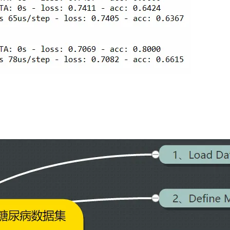
AI 应用
10分钟微调：让0.6B模型媲美235B模
多模态数据信
型
依托云原生高可用架构,实现Dify私有化部署
用1%尺寸在特定领域达到大模型90%以上效果
一个 AI 助手
超强辅助，Bol
即刻拥有 DeepSeek-R1 满血版
在企业官网、通讯软件中为客户提供 AI 客服
多种方案随心选，轻松解锁专属 DeepSeek