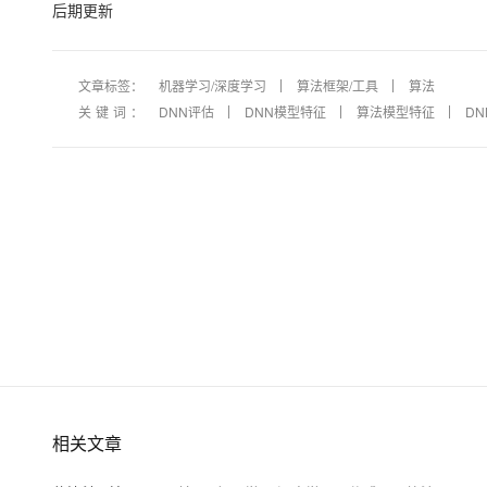
后期更新
文章标签：
机器学习/深度学习
算法框架/工具
算法
关键词：
DNN评估
DNN模型特征
算法模型特征
D
相关文章