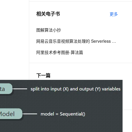
相关电子书
更多
息提取
与 AI 智能体进行实时音视频通话
从文本、图片、视频中提取结构化的属性信息
构建支持视频理解的 AI 音视频实时通话应用
图解算法小抄
t.diy 一步搞定创意建站
构建大模型应用的安全防护体系
网易云音乐音视频算法处理的 Serverless 探索之路
通过自然语言交互简化开发流程,全栈开发支持
通过阿里云安全产品对 AI 应用进行安全防护
阿里技术参考图册-算法篇
下一篇
一条命令迁移，帮你实现 OpenClaw 与
Hermes Agent 记忆互通！