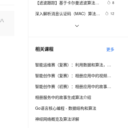
安全
【滤波跟踪】基于卡尔曼滤波算法实
我要投诉
e-1.1-I2V
Cosyvoice-V3-Flash
8
PolarDB
上云场景组合购
伴
Qoder CN V1.7.0 发布
现飞行物体运动轨迹预测附matlab代
漫剧创作，剧本、分镜、视频高效生成
100%兼容MySQL、PostgreSQL，兼容Oracle，支持集中和分布式
覆盖90%+业务场景，专享组合折扣价
畅自然，细节丰富
高表现力语音合成大模型，语音克隆听感自然
VPN
深入解析消息认证码（MAC）算法：
12
码
的八
HmacMD5与HmacSHA1
ernetes 版 ACK
云聚AI 严选权益
云安全中心 AI BAS 智能自动
SSL 证书
[回溯算法]python解决N皇后问题(20
9
2V
Fun-ASR
，一键激活高效办公新体验
理容器应用的 K8s 服务
精选AI产品，从模型到应用全链提效
化模拟渗透攻击产品发布
行代码)
文戏情感细腻自然，动作戏激烈拳拳到肉，实现更强表演能力
支持中英文自由切换，具备更强的噪声鲁棒性
堡垒机
什么是AES算法？（整合版）
10
AI 用量加速计划
DataWorks ChatBI 会话支持
防火墙
、识别商机，让客服更高效、服务更出色。
Console-算法[for,if,break]-五个好朋
新老同享，达量后返
上传临时文件分析
4
相关课程
更多
友分苹果
主机安全
应用
智能运维赛（复赛）：利用数据和算法，快速定位系统异常并进行根因分析
千问办公
NEW
AI 应用及服务市场
的智能体编程平台
一站式AI生产力平台
智能创作赛（复赛）：相册应用中的视频故事生成算法介绍
AI 应用
伶鹊
智能创作赛（初赛）：相册应用中的故事生成算法介绍
企业级人与Agent协作平台，接入和调度多个数字员工
智能客服平台，对话机器人、对话分析、智能外呼
大模型
相册服务中的故事生成算法介绍
大模型服务平台百炼 - 全妙
自然语言处理
Go语言核心编程 - 数据结构和算法
应用创作平台
多模态内容创作工具，已接入 DeepSeek
数据标注
神经网络概览及算法详解
机器学习