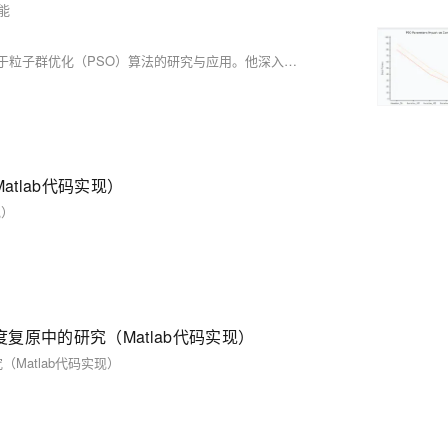
能
蒋星熠Jaxonic是一位深耕智能优化算法领域多年的技术探索者，专注于粒子群优化（PSO）算法的研究与应用。他深入剖析了PSO的数学模型、核心公式及实现方法，并通过大量实践验证了其在神经网络优化、工程设计等复杂问题上的卓越性能。本文全面展示了PSO的理论基础、改进策略与前沿发展方向，为读者提供了一份详尽的技术指南。
atlab代码实现）
现）
原中的研究（Matlab代码实现）
atlab代码实现）