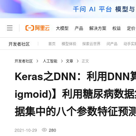
大模型
产品
解决方案
权益
定价
开发者社区
首页
模型体验
探索云世界
问产品
动手实
大模型
产品
解决方案
权益
定价
云市场
伙伴
服务
了解阿里云
精选产品
精选解决方案
普惠上云
产品定价
精选商城
成为销售伙伴
售前咨询
为什么选择阿里云
千问AI平台
开发者社区
人工智能
文章
正文
了解云产品的定价详情
大模型服务平台百炼
睿译宝，AI翻译排版一
普惠上云 官方力荐
分销伙伴
在线服务
网站建设
什么是云计算
大
Keras之DNN：利用DNN算法【
大模型服务与应用平台
上传文档即自动完成翻译和
云服务器38元/年起，超
咨询伙伴
多端小程序
技术领先
云上成本管理
售后服务
轻量应用服务器
GLM-5.2：长任务时代
官方推荐返现计划
大模型
精选产品
精选解决方案
Salesforce 国际版订阅
稳定可靠
igmoid)】利用糖尿病
管理和优化成本
推荐新用户得奖励，单订单
销售伙伴合作计划
自助服务
友盟天域
安全合规
人工智能与机器学习
AI
文本生成
云数据库 RDS
Hermes Agent，打造
云工开物
无影生态合作计划
在线服务
据集中的八个参数特征预测
观测云
分析师报告
自主进化，持久记忆，越用
高校专属算力普惠，学生认
计算
互联网应用开发
Qwen3.8-Max
HOT
Salesforce On Alibaba C
工单服务
Tuya 物联网平台阿里云
研究报告与白皮书
人工智能平台 PAI
快速拥有专属 OpenClaw
大模
Consulting Partner 合
大数据
容器
智能体时代全能旗舰模型
免费试用
短信专区
一站式AI开发、训练和推
2021-10-29
280
蓝凌 OA
AI 大模型销售与服务生
现代化应用