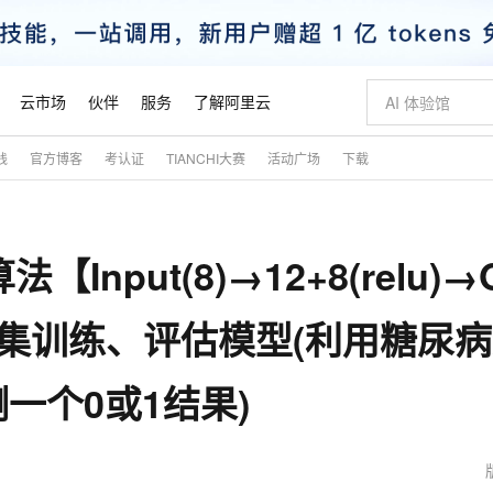
云市场
伙伴
服务
了解阿里云
践
官方博客
考认证
TIANCHI大赛
活动广场
下载
AI 特惠
数据与 API
成为产品伙伴
企业增值服务
最佳实践
价格计算器
AI 场景体
基础软件
产品伙伴合
阿里云认证
市场活动
配置报价
大模型
自助选配和估算价格
步到位
智启 AI 普惠权益
产品生态集成认证中心
企业支持计划
云上春晚
域名与网站
Qwen Audio：打造专属 AI 语音助手
千问官方 MaaS 平台，为开发者和 Agent 而生，新用户赠送 1 亿 + tokens 额度
一句话生成原生
AI Coding
阿里云Maa
2026 阿里云
云服务器 E
为企业打
数据集
Windows
大模型认证
模型
NEW
NEW
Input(8)→12+8(relu)→O
格式还原
值低价云产品抢先购
至高享 1亿+免费 tokens，加速 Al 应用落地
提供智能易用的域名与建站服务
Qwen-Audio-3.0-Realtime 端到端实时语音角色扮演
输入一句话想法,
智能编程，一键
安全可靠、
产品生态伙伴
专家技术服务
云上奥运之旅
弹性计算合作
阿里云中企出
手机三要素
宝塔 Linux
全部认证
价格优势
开源旗舰模型
即刻拥有 DeepSeek-V4-Pro
阿里云 OPC 创新助力计划
千问大模型
一键部署幻兽
AI 电商营销
对象存储 O
大模型
产品生态伙伴工作台
企业增值服务台
云栖战略参考
云存储合作计
云栖大会
身份实名认证
CentOS
训练营
数据集训练、评估模型(利用糖尿
推动算力普惠，释放技术红利
最高返9万
真正可用的 1M 上下文,一次完成代码全链路开发
快速构建应用程序和网站，即刻迈出上云第一步
轻松解锁专属 DeepSeek-V4-Pro
至高百万元 Token 补贴，加速一人公司成长
多元化、高性能、安全可靠的大模型服务
一键购买专属
从图文生成到
云上的中国
数据库合作计
活动全景
短信
Docker
图片和
自进化智能体
5 分钟轻松部署专属 QwenPaw
Token Plan 模型订阅计划
数字证书管理服务（原SSL证书）
高效搭建 AI
AI 广告创作
无影云电脑
企业成长
NEW
HOT
信息公告
一个0或1结果)
看见新力量
云网络合作计
OCR 文字识别
JAVA
越聪明
证享300元代金券
全托管，含MySQL、PostgreSQL、SQL Server、MariaDB多引擎
Qwen3.8-Max 首发尝鲜，限时加量 10 倍，夜间低至2折
实现全站 HTTPS，呈现可信的 Web 访问
从聊天伙伴进化为能主动干活的本地数字员工
图文、视频一
随时随地安
魔搭 Mode
Kimi-K3
HappyHors
NEW
loud
服务实践
官网公告
金融模力时刻
Salesforce O
版
发票查验
全能环境
Claude Code + GStack 打造工程团队
千问办公，限时限量积分加倍
Qoder
低代码高效构
AI 建站
短信服务
型
NEW
作计划
Kimi 最新旗舰模型，长程编程与推理利器
让文字生成流
计划
创新中心
魔搭 ModelSc
健康状态
理服务
让AI从“聊天伙伴”进化为能干活的“数字员工”
安装技能 GStack，拥有专属 AI 工程团队
你的AI工作搭子，覆盖日常办公高频场景
面向真实软件的智能体编程平台
0 代码专业建
客户案例
天气预报查询
操作系统
态合作计划