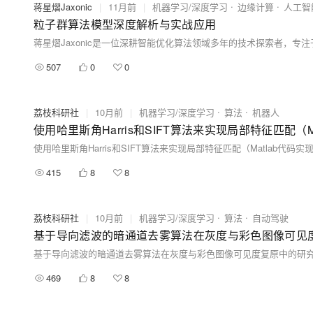
蒋星熠Jaxonic
|
11月前
|
机器学习/深度学习
边缘计算
人工智
粒子群算法模型深度解析与实战应用
507
0
0
荔枝科研社
|
10月前
|
机器学习/深度学习
算法
机器人
使用哈里斯角Harris和SIFT算法来实现局部特征匹配（M
使用哈里斯角Harris和SIFT算法来实现局部特征匹配（Matlab代码实
415
8
8
荔枝科研社
|
10月前
|
机器学习/深度学习
算法
自动驾驶
基于导向滤波的暗通道去雾算法在灰度与彩色图像可见度复
基于导向滤波的暗通道去雾算法在灰度与彩色图像可见度复原中的研究（M
469
8
8