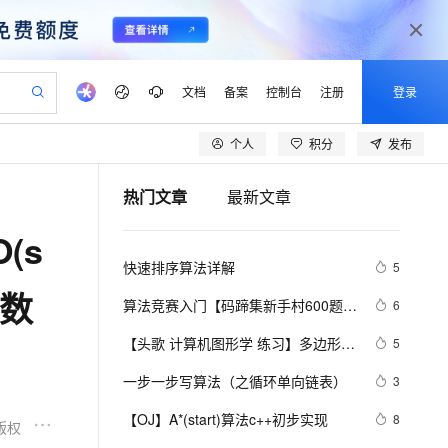
文档
备案
控制台
注册
登录
个人
积分
发布
验
作计划
器
AI 活动
专业服务
服务伙伴合作计划
开发者社区
加入我们
产品动态
服务平台百炼
阿里云 OPC 创新助力计划
热门文章
最新文章
一站式生成采购清单，支持单品或批量购买
可编辑精美 PPT 文稿
S产品伙伴计划（繁花）
峰会
CS
造的大模型服务与应用开发平台
Agency Agents：拥有专属领域专家
AI 生产力先锋
Al MaaS 服务伙伴赋能合作
域名
博文
Careers
PolarDB Agentic Database
至高可申请百万元
(s
 轻松生成专业的 PPT
开启高性价比 AI 编程新体验
弹性可伸缩的云计算服务
先锋实践拓展 AI 生产力的边界
发布
多领域专家智能体,一键组建 AI 虚拟交付团队
Token 补贴，五大权
计划
海大会
伙伴信用分合作计划
商标
问答
社会招聘
快速排序算法详解
5
益加速 OPC 成功
帕鲁游戏服务器
SS
HappyHorse 打造一站式影视创作平台
飞天发布时刻
HOT
秒悟 Meoo CLI 支持一键部
划
备案
电子书
校园招聘
病数
联机服务器，轻松开启游戏
视频创作，一键激活电商全链路生产力
稳定、安全、高性价比、高性能的云存储服务
所见，即是所愿
署项目至阿里云账号
可视化编排打通从文字构思到成片全链路闭环
更多支持
算法竞赛入门【码蹄集新手村600题】
6
划
公司注册
镜像站
视频生成
语音识别与合成
(MT1151-1200）
 智能体与工作流应用
漫剧工坊：一站式动画创作平台
AI 实训营
Flink OSS 支持
【头歌 计算机图形学 练习】多边形填
5
合作伙伴培训与认证
划
上云迁移
站生成，高效打造优质广告素材
全接入的云上超级电脑
通过阿里云百炼高效搭建AI应用,助力高效开发
快速生产连贯的高质量长漫剧
从基础到进阶，Agent 创客手把手教你
AssumeRole 角色自定义
充v1.0 (第1关：扫描线填充算法（活
lScope
我要反馈
e-1.1-T2V
Qwen3-TTS-Flash
一步一步写算法（之循环单向链表）
3
查询合作伙伴
动边表AET法） 第2关：边缘填充法 
n Alibaba Cloud ISV 合作
代维服务
建企业门户网站
10 分钟搭建微信、支付宝小程序
百炼 Qwen3.7-Flash 系列模
畅细腻的高质量视频
离线语音合成大模型，多语言方言自适应，低延迟高稳定
第3关：区域四连通种子填充算法 第4
创新加速
【OJ】A*(start)算法c++初步实现
ope
登录合作伙伴管理后台
8
我要建议
站，无忧落地极速上线
以可视化方式快速构建移动和 PC 门户网站
国内短信简单易用，安全可靠，秒级触达，全球覆盖200+国家和地区。
高效部署网站，快速应用到小程序
型发布
版权
关：区域扫描线种子填充算法)