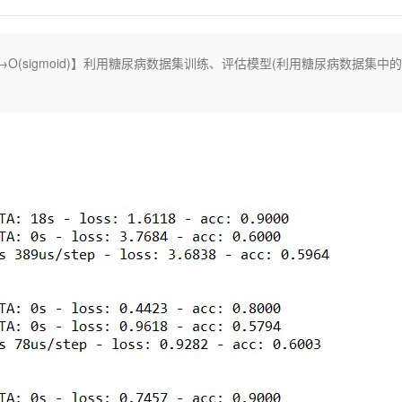
Deepseek-v4-pro
HappyHors
同享
万小智 AI 建站低至 15元/月
Qoder CN
AI 短剧/漫剧
云原生数据库 
快递物流查询
WordPress
成为服务伙
高校合作
点，立即开启云上创新
覆盖公网/内网、递归/权威、移动APP等全场景解析服务
送.CN域名，送备案服务码
基于千问大模型等，支持代码智能生成、研发智能问答
AI助力短剧
态智能体模型
旗舰 MoE 大模型，百万上下文与顶尖推理能力
图生视频，流
Ubuntu
服务生态伙伴
(relu)→O(sigmoid)】利用糖尿病数据集训练、评估模型(利用糖尿病数据集中
云工开物
企业应用
Works
Night Plan 支持 Qwen 3.8-Max
云原生大数据计算服务 MaxCompute
AI 办公
容器服务 Kub
NEW
GLM-5.2
Wan2.7-T
Red Hat
30+ 款产品免费体验
Data Agent 驱动的一站式 Data+AI 开发治理平台
夜间 5 折，Qwen/Meoo/TokenPlan 客户专享
面向分析的企业级SaaS模式云数据仓库
AI智能应用
提供一站式管
科研合作
视觉 Coding、空间感知、多模态思考等全面升级
1M上下文，专为长程任务能力而生
ERP
堂（旗舰版）
SUSE
智能客服
CRM
防护产品
2个月
自动承接线索
建站小程序
OA 办公系统
AI 应用构建
大模型原生
力提升
财税管理
模板建站
Qoder
大模型服务平台百炼-应用模版
HOT
NEW
面向真实软件
个人版上线、团队版降价；千问3.8-Max首发发尝鲜
丰富多元化的应用模版和解决方案
400电话
定制建站
万有无界
大模型服务平台百炼-智能体
方案
广告营销
模板小程序
的模型效果
灵活可视化地构建企业级 Agent
定制小程序
秒悟
人工智能平台 PAI
APP 开发
云端极速 AI 
新一代 AI 视频生成模型，深度适配广告营销等场景
AI Native 的算法工程平台，一站式完成建模、训练、推理服务部署
建站系统