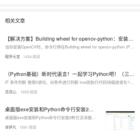
相关文章
【解决方案】Building wheel for opencv-python：安装卡顿的原因与解决方案
当你安装OpenCV时，命令行停在Building wheel for opencv-python (PEP 517) ... -似乎卡住了。这并非程序假死，而是其编译耗时巨大。本文将揭示原因，并提供优化安装体验的实用方法。
程序元宝
1434
（Python基础）新时代语言！一起学习Python吧！（三）：IF条件判断和match匹配；Python中的循环：for...in、while循环；循环操作关键字；Python函数使用方法
IF 条件判断 使用if语句，对条件进行判断 true则执行代码块缩进语句 false则不执行代码块缩进语句，如果有else 或 elif 则进入相应的规则中执行
凉凉心.
1655
桌面版exe安装和Python命令行安装2种方法详细讲解图片去水印AI源码私有化部署Lama-Cleaner安装使用方法-优雅草卓伊凡
桌面版exe安装和Python命令行安装2种方法详细讲解图片去水印AI源码私有化部署Lama-Cleaner安装使用方法-优雅草卓伊凡
卓伊凡
1591