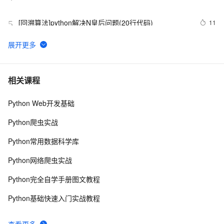
[回溯算法]python解决N皇后问题(20行代码)
11
5
python_list
671
6
Python之计算24点
477
7
相关课程
Python Web开发基础
Python中的find()和count()方法详解
10
8
Python爬虫实战
Python 二维码的读取与生成：使用链接生成二维码、读
10
9
Python常用数据科学库
取二维码里的链接
python 模块初始
642
10
Python网络爬虫实战
Python完全自学手册图文教程
Python基础快速入门实战教程
查看更多