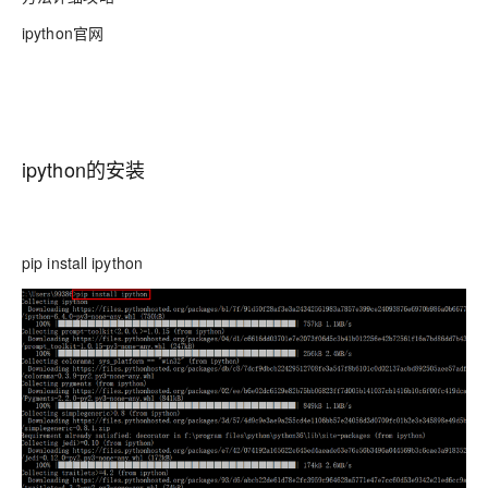
ipython官网
ipython的安装
pip install ipython