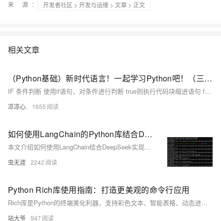
来 源：
开发者社区
>
开发与运维
>
文章
> 正文
相关文章
（Python基础）新时代语言！一起学习Python吧！（三）：IF条件判断和match匹配；Python中的循环：for...in、while循环；循环操作关键字；Python函数使用方法
IF 条件判断 使用if语句，对条件进行判断 true则执行代码块缩进语句 false则不执行代码块缩进语句，如果有else 或 elif 则进入相应的规则中执行
凉凉心.
1655
如何使用LangChain的Python库结合DeepSeek进行多轮次对话？
本文介绍如何使用LangChain结合DeepSeek实现多轮对话，测开人员可借此自动生成测试用例，提升自动化测试效率。
虫无涯
2242
Python Rich库使用指南：打造更美观的命令行应用
Rich库是Python的终端美化利器，支持彩色文本、智能表格、动态进度条和语法高亮，大幅提升命令行应用的可视化效果与用户体验。
站大爷
947