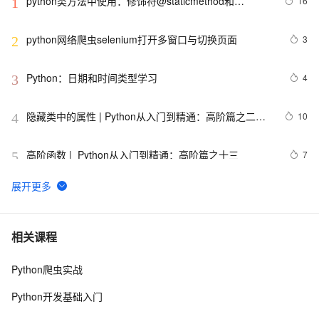
python类方法中使用：修饰符@staticmethod和
16
1
@classmethod的作用与区别，还有装饰器@property的
使用
python网络爬虫selenium打开多窗口与切换页面
3
2
Python：日期和时间类型学习
4
3
隐藏类中的属性 | Python从入门到精通：高阶篇之二十
10
4
七
高阶函数 |  Python从入门到精通：高阶篇之十三
7
5
【笔记】Python简明教程
665
6
用 Python 实现你的量化交易策略
12
7
相关课程
Python爬虫实战
python_list
669
8
Python开发基础入门
python——多重继承
677
9