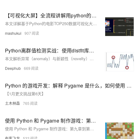
【可视化大屏】全流程讲解用python的pyecharts库实现拖拽可视化大屏的背后原理，简单粗暴！
本文详解基于Python的电影TOP250数据可视化大屏开发全流程，涵盖爬虫、数据存储、分析及可视化。使用requests+BeautifulSoup爬取数据，pandas存入MySQL，pyecharts实现柱状图、饼图、词云图、散点图等多种图表，并通过Page组件拖拽布局组合成大屏，支持多种主题切换，附完整源码与视频讲解。
mashukui
907
Python离群值检测实战：使用distfit库实现基于分布拟合的异常检测
本文解析异常（anomaly）与新颖性（novelty）检测的本质差异，结合distfit库演示基于概率密度拟合的单变量无监督异常检测方法，涵盖全局、上下文与集体离群值识别，助力构建高可解释性模型。
Deephub
669
Python 的游戏开发：解释 Pygame 是什么，如何使用 Pygame 创建简单的游戏？
【1月更文挑战第6天】
土木林森
765
使用 Python 和 Pygame 制作游戏：第九章到第十章
使用 Python 和 Pygame 制作游戏：第九章到第十章
布客飞龙
532