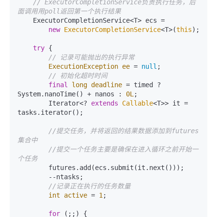
// ExecutorCompletionService负责执行任务，后
面调用用poll返回第一个执行结果
    ExecutorCompletionService<T> ecs =

new
ExecutorCompletionService
<T>(
this
);

try
 {

// 记录可能抛出的执行异常
ExecutionException
ee
=
null
;

// 初始化超时时间
final
long
deadline
=
 timed ? 
System.nanoTime() + nanos : 
0L
;

        Iterator<? 
extends
Callable
<T>> it = 
tasks.iterator();

//提交任务，并将返回的结果数据添加到futures
集合中
//提交一个任务主要是确保在进入循环之前开始一
个任务
        futures.add(ecs.submit(it.next()));

        --ntasks;

//记录正在执行的任务数量
int
active
=
1
;

for
 (;;) {
