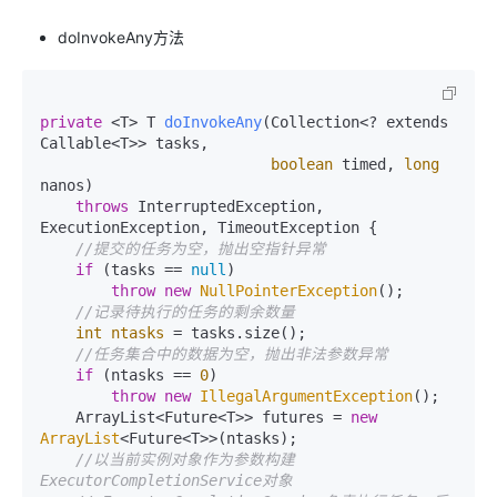
doInvokeAny方法
private
 <T> T 
doInvokeAny
(Collection<? extends 
Callable<T>> tasks,

boolean
 timed, 
long
nanos)
throws
 InterruptedException, 
ExecutionException, TimeoutException {

//提交的任务为空，抛出空指针异常
if
 (tasks == 
null
)

throw
new
NullPointerException
();

//记录待执行的任务的剩余数量
int
ntasks
=
 tasks.size();

//任务集合中的数据为空，抛出非法参数异常
if
 (ntasks == 
0
)

throw
new
IllegalArgumentException
();

    ArrayList<Future<T>> futures = 
new
ArrayList
<Future<T>>(ntasks);

//以当前实例对象作为参数构建
ExecutorCompletionService对象