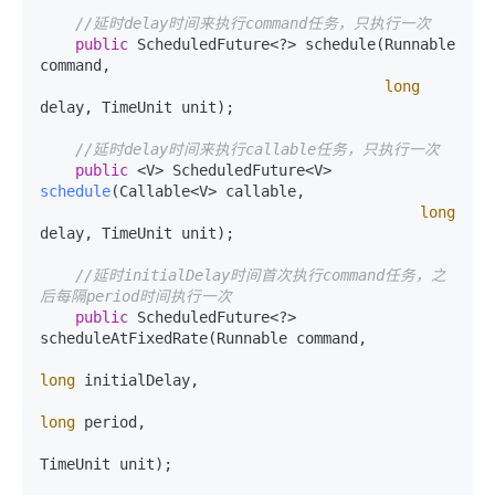
//延时delay时间来执行command任务，只执行一次
public
 ScheduledFuture<?> schedule(Runnable 
command,

long
delay, TimeUnit unit);

//延时delay时间来执行callable任务，只执行一次
public
 <V> ScheduledFuture<V> 
schedule
(Callable<V> callable,

long
delay, TimeUnit unit)
;

//延时initialDelay时间首次执行command任务，之
后每隔period时间执行一次
public
 ScheduledFuture<?> 
scheduleAtFixedRate(Runnable command,

long
 initialDelay,

long
 period,

TimeUnit unit);
