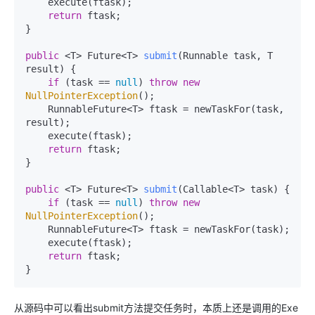
    execute(ftask);

return
 ftask;

}

public
 <T> Future<T> 
submit
(Runnable task, T 
result)
 {

if
 (task == 
null
) 
throw
new
NullPointerException
();

    RunnableFuture<T> ftask = newTaskFor(task, 
result);

    execute(ftask);

return
 ftask;

}

public
 <T> Future<T> 
submit
(Callable<T> task)
 {

if
 (task == 
null
) 
throw
new
NullPointerException
();

    RunnableFuture<T> ftask = newTaskFor(task);

    execute(ftask);

return
 ftask;

}
从源码中可以看出submit方法提交任务时，本质上还是调用的Exe