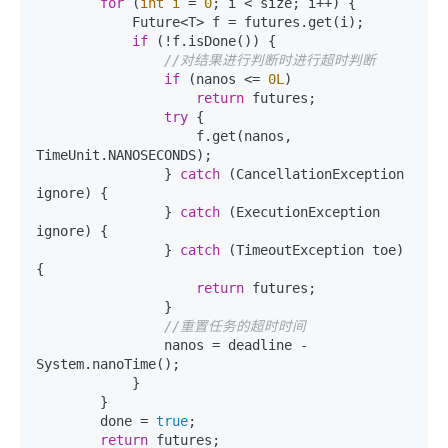
for
 (
int
i
=
0
; i < size; i++) {

            Future<T> f = futures.get(i);

if
 (!f.isDone()) {

//对结果进行判断时进行超时判断
if
 (nanos <= 
0L
)

return
 futures;

try
 {

                    f.get(nanos, 
TimeUnit.NANOSECONDS);

                } 
catch
 (CancellationException 
ignore) {

                } 
catch
 (ExecutionException 
ignore) {

                } 
catch
 (TimeoutException toe) 
{

return
 futures;

                }

//重置任务的超时时间
                nanos = deadline - 
System.nanoTime();

            }

        }

        done = 
true
;

return
 futures;
