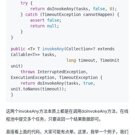
try
 {

return
 doInvokeAny(tasks, 
false
, 
0
);

    } 
catch
 (TimeoutException cannotHappen) {

assert
false
;

return
null
;

    }

}

public
 <T> T 
invokeAny
(Collection<? extends 
Callable<T>> tasks,

long
 timeout, TimeUnit 
unit)
throws
 InterruptedException, 
ExecutionException, TimeoutException {

return
 doInvokeAny(tasks, 
true
, 
unit.toNanos(timeout));

}
这两个invokeAny方法本质上都是在调用doInvokeAny方法，在线
程池中提交多个任务，只要返回一个结果数据即可。
直接看上面的代码，大家可能有点晕。这里，我举一个例子，我们