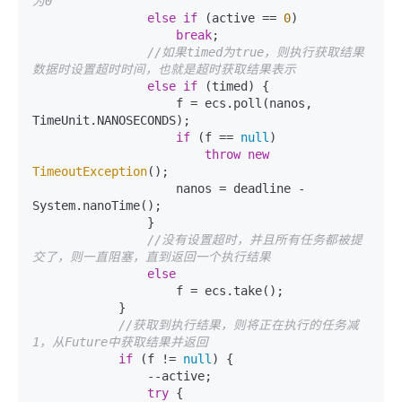
为0
else
if
 (active == 
0
)

break
;

//如果timed为true，则执行获取结果
数据时设置超时时间，也就是超时获取结果表示
else
if
 (timed) {    

                    f = ecs.poll(nanos, 
TimeUnit.NANOSECONDS);

if
 (f == 
null
)

throw
new
TimeoutException
();

                    nanos = deadline - 
System.nanoTime();

                }

//没有设置超时，并且所有任务都被提
交了，则一直阻塞，直到返回一个执行结果
else
                    f = ecs.take();

            }

//获取到执行结果，则将正在执行的任务减
1，从Future中获取结果并返回
if
 (f != 
null
) {

                --active;

try
 {
