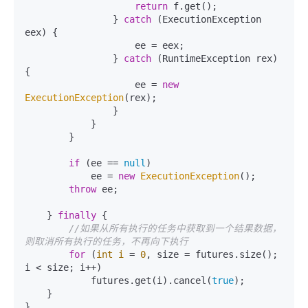
return
 f.get();

                } 
catch
 (ExecutionException 
eex) {

                    ee = eex;

                } 
catch
 (RuntimeException rex) 
{

                    ee = 
new
ExecutionException
(rex);

                }

            }

        }

if
 (ee == 
null
)

            ee = 
new
ExecutionException
();

throw
 ee;

    } 
finally
 {

//如果从所有执行的任务中获取到一个结果数据，
则取消所有执行的任务，不再向下执行
for
 (
int
i
=
0
, size = futures.size(); 
i < size; i++)

            futures.get(i).cancel(
true
);

    }

}