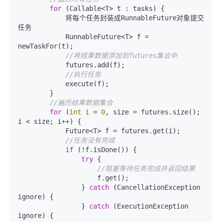
for
 (Callable<T> t : tasks) {

            将每个任务封装成RunnableFuture对象提交
任务

            RunnableFuture<T> f = 
newTaskFor(t);

//将结果数据添加到futures集合中
            futures.add(f);

//执行任务
            execute(f);

        }

//遍历结果数据集合
for
 (
int
i
=
0
, size = futures.size(); 
i < size; i++) {

            Future<T> f = futures.get(i);

//任务没有完成
if
 (!f.isDone()) {

try
 {

//阻塞等待任务完成并返回结果
                    f.get();

                } 
catch
 (CancellationException 
ignore) {

                } 
catch
 (ExecutionException 
ignore) {
