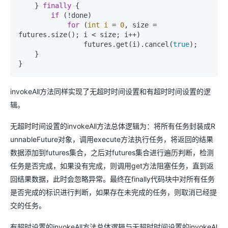
    } 
finally
 {

if
 (!done)

for
 (
int
i
=
0
, size = 
futures.size(); i < size; i++)

                futures.get(i).cancel(
true
);

    }

}
invokeAll方法同样实现了无超时时间设置和有超时时间设置的逻
辑。
无超时时间设置的invokeAll方法总体逻辑为：将所有任务封装成R
unnableFuture对象，调用execute方法执行任务，将返回的结果
数据添加到futures集合，之后对futures集合进行遍历判断，检测
任务是否完成，如果没有完成，则调用get方法阻塞任务，直到返
回结果数据，此时会忽略异常。最终在finally代码块中对所有任务
是否完成的标识进行判断，如果存在未完成的任务，则取消已经提
交的任务。
有超时设置的invokeAll方法总体逻辑与无超时时间设置的invokeAl