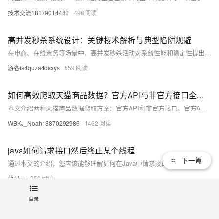
技术交流18179014480
498
高并发秒杀系统设计：关键技术解析与典型陷阱规避
在电商、在线票务等场景中，高并发秒杀活动对系统性能和稳定性提出极大挑战。海量请求可能导致服务器资源耗尽、数据库锁争用及库存超卖等问题。通过飞算JavaAI生成的Redis + Lua分布式锁代码，可有效解决高并发下的锁问题，提升系统QPS达70%，同时避免缓存击穿与库存超卖。相较传统写法，AI优化代码显著提高性能与响应速度，为高并发系统开发提供高效解决方案。
游客ia4quza4dsxys
559
如何高效爬取天猫商品数据？官方API与非官方接口全解析
本文介绍两种天猫商品数据爬取方案：官方API和非官方接口。官方API合法合规，适合企业长期使用，需申请企业资质；非官方接口适合快速验证需求，但需应对反爬机制。详细内容涵盖开发步骤、Python实现示例、反爬策略、数据解析与存储、注意事项及扩展应用场景。推荐工具链包括Playwright、aiohttp、lxml等。如需进一步帮助，请联系作者。
WBKJ_Noah18870292986
1462
java如何请求接口然后终止某个线程
下一篇
通过本文的介绍，您应该能够理解如何在Java中请求接口并根据返回结果终止某个线程。合理使用标志位或 `interrupt`方法可以确保线程的安全终止，而处理好网络请求中的各种异常情况，可以提高程序的稳定性和可靠性。
蓝易云
350
目录
【23种设计模式·全精解析 | 创建型模式篇】5种创建型模式的结构概述、实现、优缺点、扩展、使用场景、源码解析
结构型模式描述如何将类或对象按某种布局组成更大的结构。它分为类结构型模式和对象结构型模式，前者采用继承机制来组织接口和类，后者釆用组合或聚合来组合对象。由于组合关系或聚合关系比继承关系耦合度低，满足“合成复用原则”，所以对象结构型模式比类结构型模式具有更大的灵活性。 结构型模式分为以下 7 种： • 代理模式 • 适配器模式 • 装饰者模式 • 桥接模式 • 外观模式 • 组合模式 • 享元模式