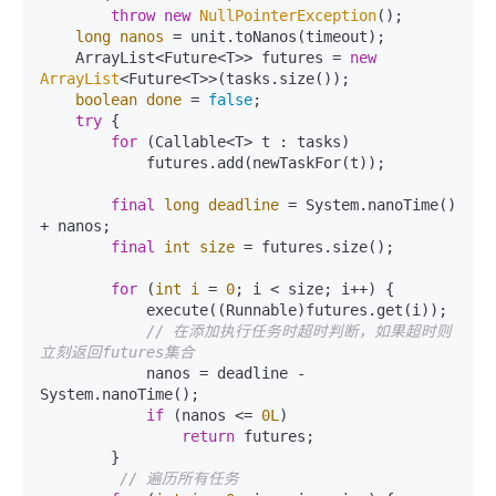
throw
new
NullPointerException
();

long
nanos
=
 unit.toNanos(timeout);

    ArrayList<Future<T>> futures = 
new
ArrayList
<Future<T>>(tasks.size());

boolean
done
=
false
;

try
 {

for
 (Callable<T> t : tasks)

            futures.add(newTaskFor(t));

final
long
deadline
=
 System.nanoTime() 
+ nanos;

final
int
size
=
 futures.size();

for
 (
int
i
=
0
; i < size; i++) {

            execute((Runnable)futures.get(i));

// 在添加执行任务时超时判断，如果超时则
立刻返回futures集合
            nanos = deadline - 
System.nanoTime();

if
 (nanos <= 
0L
)

return
 futures;

        }

// 遍历所有任务