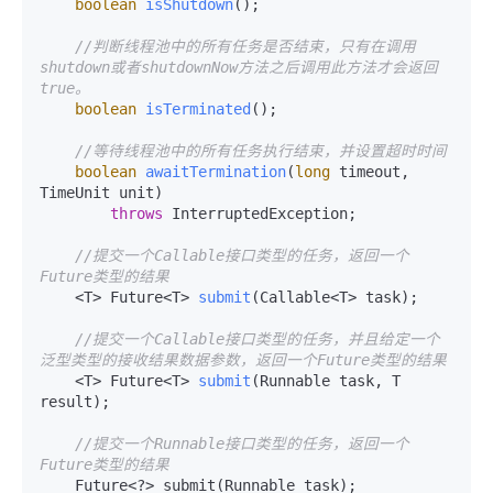
boolean
isShutdown
()
;

//判断线程池中的所有任务是否结束，只有在调用
shutdown或者shutdownNow方法之后调用此方法才会返回
true。
boolean
isTerminated
()
;

//等待线程池中的所有任务执行结束，并设置超时时间
boolean
awaitTermination
(
long
 timeout, 
TimeUnit unit)
throws
 InterruptedException;

//提交一个Callable接口类型的任务，返回一个
Future类型的结果
    <T> Future<T> 
submit
(Callable<T> task)
;

//提交一个Callable接口类型的任务，并且给定一个
泛型类型的接收结果数据参数，返回一个Future类型的结果
    <T> Future<T> 
submit
(Runnable task, T 
result)
;

//提交一个Runnable接口类型的任务，返回一个
Future类型的结果
    Future<?> submit(Runnable task);
