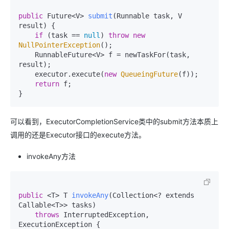
public
 Future<V> 
submit
(Runnable task, V 
result)
 {

if
 (task == 
null
) 
throw
new
NullPointerException
();

    RunnableFuture<V> f = newTaskFor(task, 
result);

    executor.execute(
new
QueueingFuture
(f));

return
 f;

}
可以看到，ExecutorCompletionService类中的submit方法本质上
调用的还是Executor接口的execute方法。
invokeAny方法
public
 <T> T 
invokeAny
(Collection<? extends 
Callable<T>> tasks)
throws
 InterruptedException, 
ExecutionException {
