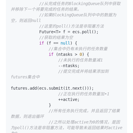
//从完成任务的BlockingQueue队列中获取
并移除下一个将要完成的任务的结果。
//如果BlockingQueue队列中中的数据为
空，则返回null
//这里的poll()方法是非阻塞方法
            Future<T> f = ecs.poll();

//获取的结果为空
if
 (f == 
null
) {

//集合中仍有未执行的任务数量
if
 (ntasks > 
0
) {

//未执行的任务数量减1
                    --ntasks;

//提交完成并将结果添加到
futures集合中
futures.add(ecs.submit(it.next()));

//正在执行的任务数量加•1
                    ++active;

                }

//所有任务执行完成，并且返回了结果
数据，则退出循环
//之所以处理active为0的情况，是因
为poll()方法是非阻塞方法，可能导致未返回结果时active