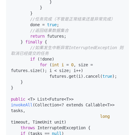
                }

            }

        }

//任务完成（不管是正常结束还是异常完成）
        done = 
true
;

//返回结果数据集合
return
 futures;

    } 
finally
 {

//如果发生中断异常InterruptedException 则
取消已经提交的任务
if
 (!done)

for
 (
int
i
=
0
, size = 
futures.size(); i < size; i++)

                futures.get(i).cancel(
true
);

    }

}

public
 <T> List<Future<T>> 
invokeAll
(Collection<? extends Callable<T>> 
tasks,

long
timeout, TimeUnit unit)
throws
 InterruptedException {

if
 (tasks == 
null
)
