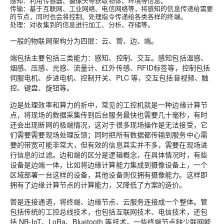
感知：利用传感器、摄像头等获取物体、环境等信息。
传输：基于互联网、工业网络、电信网络等，将感知的信息传递给需要
的节点，同时也会将控制、处理指令传递给各类各样的终端。
处理：对收集到的信息进行加工、分析、存储等。
一般的物联网架构分为四层：云、管、边、端。
端
包括主要包括三类能力：感知、控制、交互。感知包括温感、
烟感、压感、光感、流量计、红外传感、RFID标签等，控制包括
伺服电机、步进电机、控制开关、PLC 等，交互包括音视频、触
控、键盘、旋钮等。
边
是处理效率和算力的折中，常见的工控机就是一种边缘计算节
点，将现场的数据采集传到后台服务最快也需要几十毫秒，有时
还会出现断网的极端情况，这对于很多现场操作是无法接受，它
们需要需要现场处理反馈；同时把所有数据都传输到服务中心需
要的带宽可能非常大，但有效的信息其实并不多，需要在现场进
行信息的过滤。边和端的区分是逻辑概念，在具体情况时，有些
设备是边端一体，比如将边缘计算能力集成到摄像设备上，一个
区域部署一台这样的设备，其他设备则仅拥有摄像能力。这样即
拥有了边缘计算节点的计算能力，又降低了方案的造价。
管
是连接通道，将终端、边缘节点、云服务连接成一个整体。管
包括传统的工控总线技术，也包括互联网技术、电信技术，还包
括 NB-IoT、LoRa、Bluetooth 等技术。一些终端节点缺少联网能