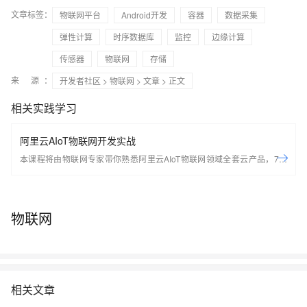
文章标签：
物联网平台
Android开发
容器
数据采集
弹性计算
时序数据库
监控
边缘计算
传感器
物联网
存储
来 源：
开发者社区
>
物联网
>
文章
> 正文
相关实践学习
阿里云AIoT物联网开发实战
本课程将由物联网专家带你熟悉阿里云AIoT物联网领域全套云产品，7天
轻松搭建基于Arduino的端到端物联网场景应用。 开始学习前，请先开通
下方两个云产品，让学习更流畅： IoT物联网平台：
https://iot.console.aliyun.com/ LinkWAN物联网络管理平台：
物联网
https://linkwan.console.aliyun.com/service-open
相关文章