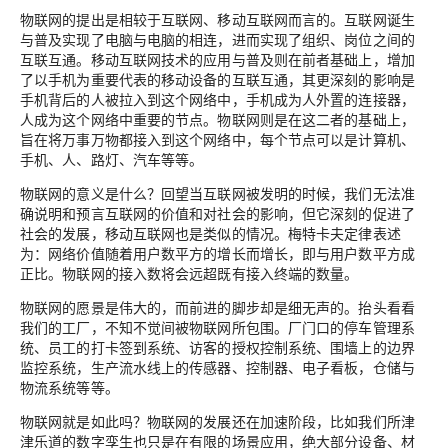
物联网的提出是相较于互联网、移动互联网而言的。互联网诞生
与普及实现了电脑与电脑的相连，进而实现了组织、岗位之间的
互联互通。移动互联网技术的应用与普及则在前者基础上，增加
了以手机为重要代表的移动设备的互联互通，其更深刻的影响是
手机背后的人被拉入到这个网络中，手机成为人外置的连接器，
人成为这个网络中重要的节点。物联网则是在这二者的基础上，
旨在将万事万物都接入到这个网络中，每个节点可以是计算机、
手机、人、路灯、汽车等等。
物联网的意义是什么？回望当互联网被发明的时候，我们无法准
确说明和预言互联网的价值和对社会的影响，但它深刻的促进了
社会的发展，移动互联网也是类似的情况。梅特卡夫定律表述
为：网络价值随着用户数平方的增长而增长，即与用户数平方成
正比。物联网的接入数将会远超既有接入终端的数量。
物联网的愿景是伟大的，而前进的脚步却是细无声的。抬头看看
我们的工厂，不知不觉间被物联网所包围。厂门口的停车管理系
统、员工的打卡签到系统、访客的授权控制系统、围墙上的边界
监控系统，生产流水线上的传感器、控制器、电子看板，仓储与
物流系统等等。
物联网就是如此吗？物联网的发展还在加速阶段，比如我们所津
津乐道的数字孪生也只是在有限的场景应用，绝大部分设备、材