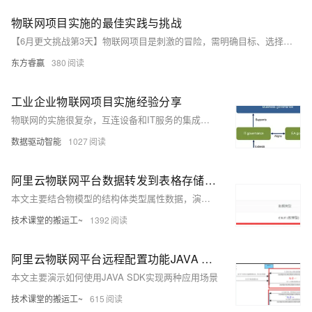
物联网项目实施的最佳实践与挑战
【6月更文挑战第3天】物联网项目是刺激的冒险，需明确目标、选择合适设备和技术。规划、数据管理和安全至关重要。例如，Python代码展示了读取传感器数据和处理的过程。面对设备兼容性、网络稳定性、成本控制和人员技能等挑战，最佳实践是成功的关键。勇敢面对，成为物联网世界的探险家！
东方睿赢
380
工业企业物联网项目实施经验分享
物联网的实施很复杂，互连设备和IT服务的集成在网络、通信、数据量、实时数据分析和安全性方面构成了重大挑战。
数据驱动智能
1027
阿里云物联网平台数据转发到表格存储(Table Store)示例参考
本文主要结合物模型的结构体类型属性数据，演示payLoad的设置及规则引擎的配置。
技术课堂的搬运工~
1392
阿里云物联网平台远程配置功能JAVA 示例参考
本文主要演示如何使用JAVA SDK实现两种应用场景
技术课堂的搬运工~
615