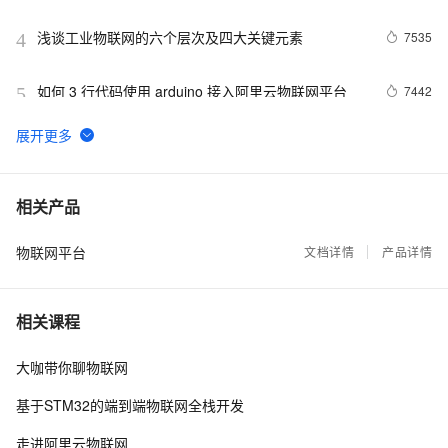
示例参考
浅谈工业物联网的六个层次及四大关键元素
7535
4
如何 3 行代码使用 arduino 接入阿里云物联网平台
7442
5
AliOS Things SIG BLE Mesh网络的介绍和搭建
7409
6
一张图看懂阿里云新发布的物联网设备上云神器——
6915
7
相关产品
HiTSDB + IoT套件
物联网平台
阿里云IoT2018年度十佳合作伙伴20强入围企业公布
文档详情
产品详情
6758
8
破解物联网落地困境-阿里云硬件接入最佳实践
6425
9
相关课程
阿里云物联网平台IoT Studio，帮助用户经济高效的完
6325
10
大咖带你聊物联网
成物联网应用开发
基于STM32的端到端物联网全栈开发
走进阿里云物联网