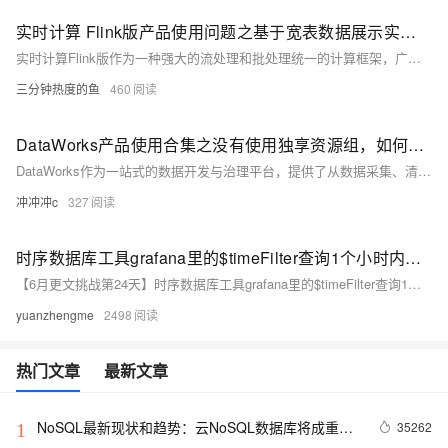
实时计算 Flink版产品使用问题之基于宽表数据展示实时报表，该如何实现
实时计算Flink版作为一种强大的流处理和批处理统一的计算框架，广泛应用于各种需要实时数据处理和分析的场景。实时计算Flink版通常结合SQL接口、DataStream API、以及与上下游数据源和存储系统的丰富连接器，提供了一套全面的解决方案，以应对各种实时计算需求。其低延迟、高吞吐、容错性强的特点，使其成为众多企业和组织实时数据处理首选的技术平台。以下是实时计算Flink版的一些典型使用合集。
三分钟热度的鱼
460
DataWorks产品使用合集之没有使用独享资源组，如何将Lindorm中的数据导出或迁移到其他数据存储服务
DataWorks作为一站式的数据开发与治理平台，提供了从数据采集、清洗、开发、调度、服务化、质量监控到安全管理的全套解决方案，帮助企业构建高效、规范、安全的大数据处理体系。以下是对DataWorks产品使用合集的概述，涵盖数据处理的各个环节。
冲冲冲c
327
时序数据库工具grafana里的$timeFilter查询1个小时内的数据如何写查询条件
【6月更文挑战第24天】时序数据库工具grafana里的$timeFilter查询1个小时内的数据如何写查询条件
yuanzhengme
2498
热门文章
最新文章
NoSQL最新现状和趋势：云NoSQL数据库将成重要
35262
1