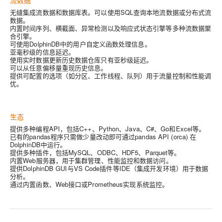
流数据
无缝集成流数据和数据库表。可以使用SQL查询本地流数据或分布式流
数据。
内置时间序列、横截面、异常检测以及响应式状态引擎等多种流数据聚
合引擎。
可使用DolphinDB中的用户自定义函数处理信息。
亚毫秒级的信息延迟。
使用实时数据更新历史数据仓库只有亚秒级延迟。
可以从任意偏移量重现历史信息。
提供可配置的选项（如分区、工作线程、队列）用于流量控制和性能调
优。
生态
提供多种编程API，包括C++、Python、Java、C#、Go和Excel等。
已有的pandas程序只需做少量改动即可通过pandas API (orca) 在
DolphinDB中运行。
提供多种插件，包括MySQL、ODBC、HDF5、Parquet等。
内置Web服务器，用于集群管理、性能监控和数据访问。
提供DolphinDB GUI与VS Code插件等IDE（集成开发环境）用于数据
分析。
通过内置函数、Web接口或Prometheus实现系统监控。