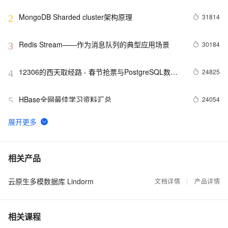
增长引擎
MongoDB Sharded cluster架构原理
31814
2
Redis Stream——作为消息队列的典型应用场景
30184
3
12306的西天取经路 - 春节抢票与PostgreSQL数据
24825
4
库设计思考
HBase全网最佳学习资料汇总
24054
5
HBase的备份以及恢复方案
23358
6
Apache Cassandra 简介
19497
7
相关产品
云原生多模数据库 Lindorm
PostgreSQL内核扩展之 - ElasticSearch同步插件
文档详情
产品详情
18905
8
分布式(hadoop)内核研发面试指南
18433
9
相关课程