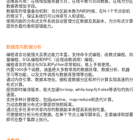
运维高可用：在线增加服务器节点，在线平衡节点间数据，在线为分区
数据表增加字段。
数据库的增量备份机制：当分区副本数为N的时候，在N-1个节点宕机
的情况下，保证系统仍可以持续写入和读取。
使用内嵌的分布式文件系统自动管理分区数据及其副本，为分布式计算
提供负载均衡和容错能力。
数据库内数据分析
编程语言功能强大且表达能力丰富。支持命令式编程、函数式编程、向
量编程、SQL编程和RPC（远程函数调用）编程。
编程语言的语法与SQL和Python非常相似，易上手易使用。
内置1000多个函数，涵盖绝大多数常用的数据处理、数据分析、机器
学习等功能，以及文件调用与数据库管理等功能。
通过内存引擎、数据本地化、细粒度数据分区和并行计算实现高速的分
布式计算。
提供即时编译版本，极大加速for-loop, while-loop与if-else等语句的执行
速度。
支持多种计算模型，包括pipeline、map-reduce和迭代计算。
为动态数据分布式计算提供快照隔离。
通过在多任务中共享内存的数据副本来提高系统吞吐量。
可便捷地分析分布式数据。在单个节点上编写脚本后，无需编译和部署
即可在整个集群上执行。