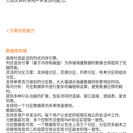
力及优异的多用户并发访问能力。
➣
方案优势能力
数据库存储
高吞吐低延迟的列式内存引擎。
列式混合引擎（基于内存和磁盘）为存储海量数据的数据仓库提供了优
越性能。
灵活的分区方案：支持值分区、范围分区、列表分区、哈希分区和组合
分区。
支持单表百万级别的分区数，大大缩减对海量数据的检索响应时间。
库内分析：可在数据库中进行复杂的编程和运算，避免数据迁移的耗
时。
提供多种SQL功能的扩展，包括非同时连接、窗口连接、透视表、复合
列等。
支持同一个分区数据库内多表快速联结。
数据压缩。
支持多用户并发访问。每个用户以给定的权限在独立的会话中工作。
元数据高可用：多个控制节点使用Raft协议实现强一致性。
分区数据高可用：一个数据库可以包含上百万个分区，分区的多副本之
间使用改良的二阶段提交协议实现分区副本的强一致性。