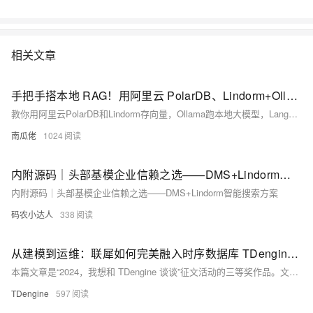
相关文章
手把手搭本地 RAG！用阿里云 PolarDB、Lindorm+Ollama，数据隐私全自己把控
教你用阿里云PolarDB和Lindorm存向量，Ollama跑本地大模型，LangChain串联流程，打造数据不出私网的离线智能问答系统，安全、省钱、可私有化部署，新手也能快速上手！
南瓜佬
1024
内附源码｜头部基模企业信赖之选——DMS+Lindorm智能搜索方案
内附源码｜头部基模企业信赖之选——DMS+Lindorm智能搜索方案
码农小达人
338
从建模到运维：联犀如何完美融入时序数据库 TDengine 实现物联网数据流畅管理
本篇文章是“2024，我想和 TDengine 谈谈”征文活动的三等奖作品。文章从一个具体的业务场景出发，分析了企业在面对海量时序数据时的挑战，并提出了利用 TDengine 高效处理和存储数据的方法，帮助企业解决在数据采集、存储、分析等方面的痛点。通过这篇文章，作者不仅展示了自己对数据处理技术的理解，还进一步阐释了时序数据库在行业中的潜力与应用价值，为读者提供了很多实际的操作思路和技术选型的参考。
TDengine
597