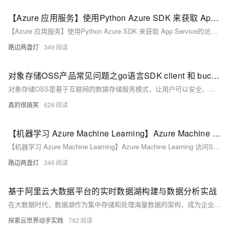
【Azure 应用服务】使用Python Azure SDK 来获取 App Service的访问限制信息(Access Restrictions)
【Azure 应用服务】使用Python Azure SDK 来获取 App Service的访问限制信息(Access Restrictions)
路边两盏灯
349
对象存储OSS产品常见问题之go语言SDK client 和 bucket 并发安全如何解决
对象存储OSS是基于互联网的数据存储服务模式，让用户可以安全、可靠地存储大量非结构化数据，如图片、音频、视频、文档等任意类型文件，并通过简单的基于HTTP/HTTPS协议的RESTful API接口进行访问和管理。本帖梳理了用户在实际使用中可能遇到的各种常见问题，涵盖了基础操作、性能优化、安全设置、费用管理、数据备份与恢复、跨区域同步、API接口调用等多个方面。
真的很搞笑
626
【机器学习 Azure Machine Learning】Azure Machine Learning 访问SQL Server 无法写入问题 (使用微软Python AML Core SDK）
【机器学习 Azure Machine Learning】Azure Machine Learning 访问SQL Server 无法写入问题 (使用微软Python AML Core SDK）
路边两盏灯
346
基于阿里云大数据平台的实时数据湖构建与数据分析实战
在大数据时代，数据湖作为集中存储和处理海量数据的架构，成为企业数据管理的核心。阿里云提供包括MaxCompute、DataWorks、E-MapReduce等在内的完整大数据平台，支持从数据采集、存储、处理到分析的全流程。本文通过电商平台案例，展示如何基于阿里云构建实时数据湖，实现数据价值挖掘。平台优势包括全托管服务、高扩展性、丰富的生态集成和强大的数据分析工具。
探索云世界动手实践
792