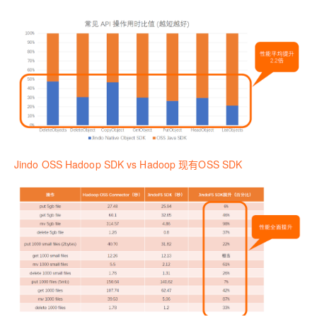
Jindo OSS Hadoop SDK vs Hadoop 现有OSS SDK