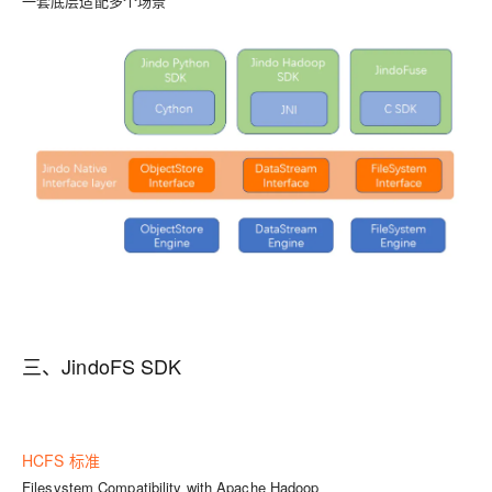
一套底层适配多个场景
三、JindoFS SDK
HCFS 标准
Filesystem Compatibility with Apache Hadoop