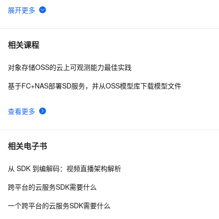
漫谈分布式计算框架
9887
6
首次揭秘|为6.4亿人次出行提供无线网络的技术架构
9691
7
相关课程
对象存储OSS的云上可观测能力最佳实践
JindoFS概述：云原生的大数据计算存储分离方案
9603
8
基于FC+NAS部署SD服务，并从OSS模型库下载模型文件
5W1H(六何分析法)全景洞察大数据
9485
9
查看更多
助力云上开源生态 - 阿里云开源大数据平台的发展
9446
10
相关电子书
从 SDK 到编解码：视频直播架构解析
跨平台的云服务SDK需要什么
一个跨平台的云服务SDK需要什么