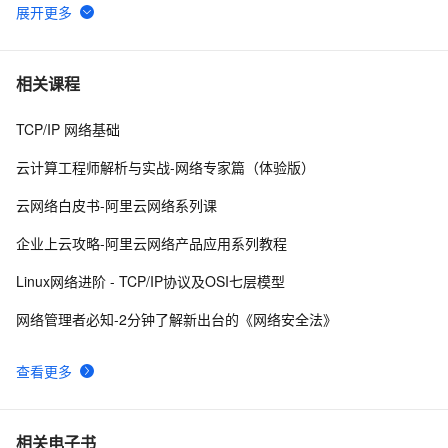
谈谈 Docker Volume 之权限管理（一）
43502
6
使用阿里云容器服务Jenkins 2.0实现持续集成之
37077
7
相关课程
Pipeline篇(updated on 2016.12.23)
TCP/IP 网络基础
理解Docker容器的进程管理
31993
8
云计算工程师解析与实战-网络专家篇（体验版）
在阿里云容器服务上开发基于Docker的Spring Cloud
31630
9
云网络白皮书-阿里云网络系列课
微服务应用
使用Delve进行Golang代码的调试
29788
10
企业上云攻略-阿里云网络产品应用系列教程
Linux网络进阶 - TCP/IP协议及OSI七层模型
网络管理者必知-2分钟了解新出台的《网络安全法》
查看更多
相关电子书