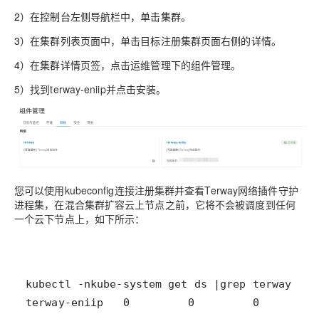
2）
在控制台左侧导航栏中，单击
集群
。
3）在
集群列表
页面中，单击目标注册集群页面右侧的
详情
。
4）
在
集群详情
页签，点击
运维管理
下的
组件管理
。
5）找到
terway-eniip
并
点击安装
。
您可以使用kubeconfig连接注册集群并查看Terway网络插件守护
进程集，在混合集群扩容云上节点之前，它将不会被调度到任何
一个云下节点上，如下所示：
terway-eniip   0         0         0       0 