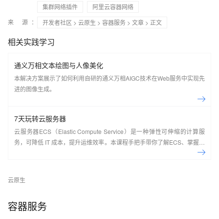
集群网络插件
阿里云容器网络
来 源：
开发者社区
>
云原生
>
容器服务
>
文章
> 正文
相关实践学习
通义万相文本绘图与人像美化
本解决方案展示了如何利用自研的通义万相AIGC技术在Web服务中实现先
进的图像生成。
7天玩转云服务器
云服务器ECS（Elastic Compute Service）是一种弹性可伸缩的计算服
务，可降低 IT 成本，提升运维效率。本课程手把手带你了解ECS、掌握基
本操作、动手实操快照管理、镜像管理等。了解产品详
情:&nbsp;https://www.aliyun.com/product/ecs
云原生
容器服务