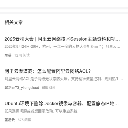
相关文章
2025云栖大会 | 阿里云网络技术Session主题资料和视频回放归档
2025年9月24日-26日，杭州，一年一度的云栖大会如期而至；阿里云飞天洛神云网络作为阿里云计算的连接底座，是飞天云操作系统的核心组件，致力于为上云企业提供高可靠、高性能、高弹性、智能的连接服务。本次云栖，云网络产品线也带来全系列产品升级，以及创新技术重磅解读，围绕增强确定性、提效自动化、深耕智能化和敏捷全球化带来技术、产品和服务升级，以及全新的云网络产品生态合作计划发布。
承慕
1278
阿里云渠道商：怎么配置阿里云网络ACL？
阿里云网络ACL是子网级无状态防火墙，支持精准流量控制、规则热生效且免费使用。本文详解5步配置流程，助您实现Web与数据库层的安全隔离，提升云上网络安全。
翼龙云TG_yilongcloud
658
Ubuntu环境下删除Docker镜像与容器、配置静态IP地址教程。
如果遇见问题或者想回滚改动, 可以重启系统.
蓝易云
675