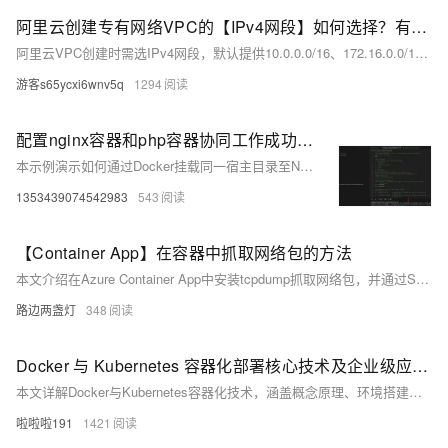
阿里云创建专有网络VPC的【IPv4网段】如何选择？有什么区别？
阿里云VPC创建时需选IPv4网段，默认提供10.0.0.0/16、172.16.0.0/16、192.168.0.0/16，三者无功能差异。若仅单VPC且不连本地数据中心，可任选其一，确保不冲突即可。多VPC或混合云场景需规划避免IP重叠。不支持100.64.0.0/10等特殊网段。建议结合IPAM进行地址管理。
游客s65ycxi6wnv5q
1294
配置nginx容器和php容器协同工作成功，使用ip加端口的方式进行通信
本示例演示如何通过Docker挂载同一宿主目录至Nginx与PHP容器，实现PHP项目运行环境配置。需注意PHP容器中监听地址修改为0.0.0.0:9000，并调整Nginx配置中fastcgi_pass指向正确的IP与端口。同时确保Nginx容器中/var/www/html权限正确，以避免访问问题。
1353439074542983
543
【Container App】在容器中抓取网络包的方法
本文介绍在Azure Container App中安装tcpdump抓取网络包，并通过Storage Account上传抓包文件的方法。内容包括使用curl和nc测试外部接口连通性、长Ping端口、安装tcpdump、抓取网络包、以及通过crul命令上传文件至Azure Storage。适用于需要分析网络请求和排查网络问题的场景。
路边两盏灯
348
Docker 与 Kubernetes 容器化部署核心技术及企业级应用实践全方案解析
本文详解Docker与Kubernetes容器化技术，涵盖概念原理、环境搭建、镜像构建、应用部署及监控扩展，助你掌握企业级容器化方案，提升应用开发与运维效率。
啦啦啦191
1421