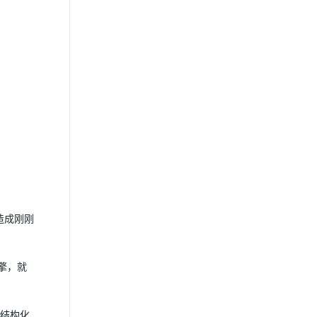
造成刚刚
擎，就
非结构化