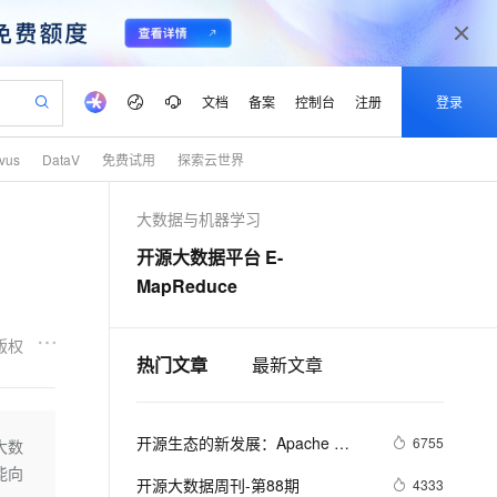
文档
备案
控制台
注册
登录
lvus
DataV
免费试用
探索云世界
验
作计划
器
AI 活动
专业服务
服务伙伴合作计划
开发者社区
加入我们
产品动态
服务平台百炼
阿里云 OPC 创新助力计划
大数据与机器学习
一站式生成采购清单，支持单品或批量购买
io：打造专属 AI 语音助手
S产品伙伴计划（繁花）
峰会
CS
造的大模型服务与应用开发平台
一句话生成原生可编辑精美 PPT 文稿
AI 生产力先锋
Al MaaS 服务伙伴赋能合作
域名
博文
Careers
至高可申请百万元
Qwen3.8-Max 模型上线
开源大数据平台 E-
开启高性价比 AI 编程新体验
弹性可伸缩的云计算服务
Qwen-Audio-3.0-Realtime 端到端实时语音角色扮演
输入一句话想法, 轻松生成专业的 PPT
先锋实践拓展 AI 生产力的边界
Token 补贴，五大权
计划
海大会
伙伴信用分合作计划
商标
问答
社会招聘
MapReduce
益加速 OPC 成功
eek-V4-Pro
SS
一键部署幻兽帕鲁游戏服务器
飞天发布时刻
HOT
Open Search 向量检索版支
划
备案
电子书
校园招聘
pSeek-V4-Pro
视频创作，一键激活电商全链路生产力
稳定、安全、高性价比、高性能的云存储服务
一键购买专属联机服务器，轻松开启游戏
所见，即是所愿
持视频检索 Pipeline 功能
更多支持
版权
划
公司注册
镜像站
视频生成
热门文章
语音识别与合成
最新文章
专属 QwenPaw
漫剧工坊：一站式动画创作平台
AI 实训营
HOT
应用身份服务 (IDaaS)
合作伙伴培训与认证
划
上云迁移
站生成，高效打造优质广告素材
全接入的云上超级电脑
从聊天伙伴进化为能主动干活的本地数字员工
快速生产连贯的高质量长漫剧
从基础到进阶，Agent 创客手把手教你
OpenClaw 管理能力上线
lScope
我要反馈
e-1.1-T2V
Qwen3-TTS-Flash
查询合作伙伴
n Alibaba Cloud ISV 合作
代维服务
开源生态的新发展：Apache 
建企业门户网站
10 分钟搭建微信、支付宝小程序
6755
大数
MaxCompute MaxFrame 提
畅细腻的高质量视频
离线语音合成大模型，多语言方言自适应，低延迟高稳定
创新加速
ope
登录合作伙伴管理后台
我要建议
站，无忧落地极速上线
以可视化方式快速构建移动和 PC 门户网站
Spark 3.0、Koala和Delta Lake
国内短信简单易用，安全可靠，秒级触达，全球覆盖200+国家和地区。
高效部署网站，快速应用到小程序
供自动弹性内存功能
能向
开源大数据周刊-第88期
4333