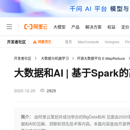
大模型
产品
解决方案
权益
定价
开发者社区
首页
MaxCompute
Hologres
Fli
大模型
产品
解决方案
权益
定价
云市场
伙伴
服务
了解阿里云
精选产品
精选解决方案
普惠上云
产品定价
精选商城
成为销售伙伴
售前咨询
为什么选择阿里云
千问AI平台
开发者社区
大数据与机器学习
开源大数据平台 E-MapReduce
了解云产品的定价详情
大模型服务平台百炼
千问办公，解锁你的工作
普惠上云 官方力荐
分销伙伴
在线服务
网站建设
什么是云计算
大
大数据和AI | 基于Spa
大模型服务与应用平台
企业级Agent产品，直接
云服务器38元/年起，超
咨询伙伴
多端小程序
技术领先
云上成本管理
售后服务
轻量应用服务器
Agency Agents：拥
官方推荐返现计划
大模型
精选产品
精选解决方案
Salesforce 国际版订阅
稳定可靠
管理和优化成本
推荐新用户得奖励，单订单
销售伙伴合作计划
2020-12-25
2829
自助服务
友盟天域
安全合规
人工智能与机器学习
AI
文本生成
云数据库 RDS
HappyHorse 打造一
云工开物
无影生态合作计划
在线服务
观测云
分析师报告
高校专属算力普惠，学生认
计算
互联网应用开发
Qwen3.8-Max
HOT
Salesforce On Alibaba C
工单服务
Tuya 物联网平台阿里云
研究报告与白皮书
人工智能平台 PAI
快速拥有专属 OpenClaw
简介：
由阿里云策划并成功举办的BigData和AI 见面会
大模
Consulting Partner 合
大数据
容器
智能体时代全能旗舰模型
免费试用
短信专区
一站式AI开发、训练和推
据和AI的见解、洞察和领先技术等内容。本篇内容是由开源界知名
蓝凌 OA
AI 大模型销售与服务生
现代化应用