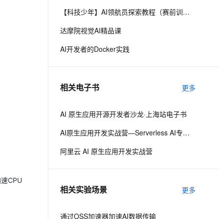
【科技少年】AI领航员探索教程（赛前训练）
息提取
与 AI 智能体进行实时音视频通话
达摩院视觉AI精品课
从文本、图片、视频中提取结构化的属性信息
构建支持视频理解的 AI 音视频实时通话应用
AI开发者的Docker实践
t.diy 一步搞定创意建站
构建大模型应用的安全防护体系
通过自然语言交互简化开发流程,全栈开发支持
通过阿里云安全产品对 AI 应用进行安全防护
相关电子书
更多
AI 原生应用开源开发者沙龙·上海站电子书
AI原生应用开发实战营—Serverless AI专场·北京
阿里云 AI 原生应用开发实战营
速CPU
相关实验场景
更多
通过OSS加速器加速AI数据传输