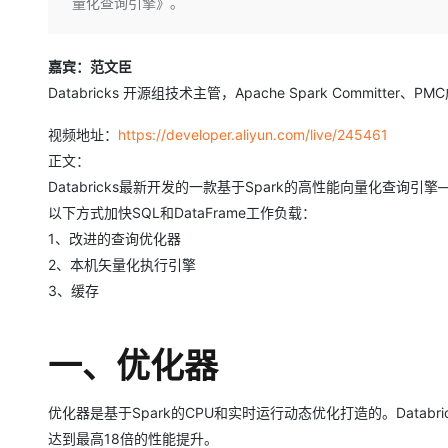
存储
天池大赛
量化查询引擎》。
Qwen3.7-Plus
云解析DNS
解决方案免费试用 新老
电子合同
最高领取价值200元试用
能看、能想、能动手的多模
安全
网络与CDN
AI 算法大赛
畅捷通
嘉宾：范文臣
大数据开发治理平台 Data
AI 产品 免费试用
网络
安全
云开发大赛
Qwen3-VL-Plus
Tableau 订阅
Databricks 开源组技术主管，Apache Spark Committe
1亿+ 大模型 tokens 和 
可观测
入门学习赛
中间件
AI空中课堂在线直播课
视频地址：
https://developer.aliyun.com/live/245461
云防火墙
140+云产品 免费试用
上云与迁云
云原生的云上边界网络安全
产品新客免费试用，最长1
正文：
数据库
生态解决方案
Databricks最新开发的一款基于Spark的高性能向量化查询引擎——D
大模型服务
企业出海
大模型ACA认证体验
大数据计算
以下方式加快SQL和DataFrame工作负载：
助力企业全员 AI 认知与能
行业生态解决方案
千问AI平台-Token Plan
政企业务
1、改进的查询优化器
媒体服务
开发者生态解决方案
2、本机矢量化执行引擎
企业服务与云通信
3、缓存
千问AI平台-模型体验
AI 开发和 AI 应用解决
在线体验全尺寸、多种模态
域名与网站
一、优化器
Happy 系列大模型
终端用户计算
Serverless
优化器是基于Spark的CPU和实时运行动态优化打造的。Databric
达到最高18倍的性能提升。
开发工具