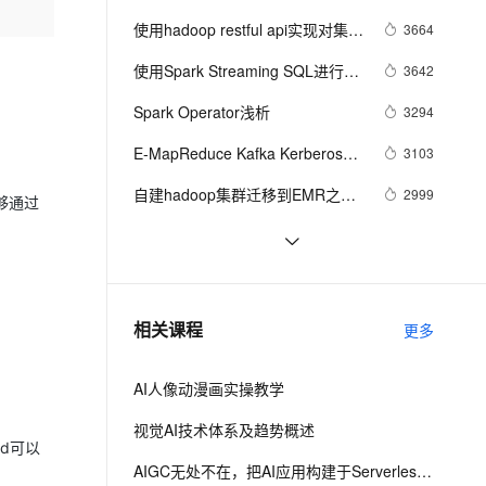
安全
我要投诉
e-1.1-I2V
Cosyvoice-V3-Flash
PolarDB
上云场景组合购
Milvus 弹性伸缩功能新增节
伴
使用hadoop restful api实现对集群
3664
漫剧创作，剧本、分镜、视频高效生成
100%兼容MySQL、PostgreSQL，兼容Oracle，支持集中和分布式
覆盖90%+业务场景，专享组合折扣价
点支持范围
畅自然，细节丰富
高表现力语音合成大模型，语音克隆听感自然
VPN
信息的统计
使用Spark Streaming SQL进行
3642
ernetes 版 ACK
云聚AI 严选权益
AI 原生数据库服务发布
SSL 证书
2V
Fun-ASR
PV/UV统计
，一键激活高效办公新体验
理容器应用的 K8s 服务
精选AI产品，从模型到应用全链提效
Agent 数据网关
Spark Operator浅析
3294
文戏情感细腻自然，动作戏激烈拳拳到肉，实现更强表演能力
支持中英文自由切换，具备更强的噪声鲁棒性
堡垒机
AI 用量加速计划
E-MapReduce Kafka Kerberos集
云原生数据库 PolarDB
3103
防火墙
、识别商机，让客服更高效、服务更出色。
新老同享，达量后返
Agentic Database 发布
群授权
自建hadoop集群迁移到EMR之数
2999
能够通过
主机安全
应用
据迁移篇
开源大数据周刊-第14期
2873
千问办公
NEW
AI 应用及服务市场
开源大数据周刊-第67期
2646
的智能体编程平台
一站式AI生产力平台
AI 应用
使用E-MapReduce集群sqoop组
2248
伶鹊
相关课程
更多
件同步云外Oracle数据库数据到集
企业级人与Agent协作平台，接入和调度多个数字员工
智能客服平台，对话机器人、对话分析、智能外呼
大模型
群hive
AI人像动漫画实操教学
大模型服务平台百炼 - 全妙
自然语言处理
应用创作平台
多模态内容创作工具，已接入 DeepSeek
视觉AI技术体系及趋势概述
数据标注
ad可以
机器学习
AIGC无处不在，把AI应用构建于Serverless之上