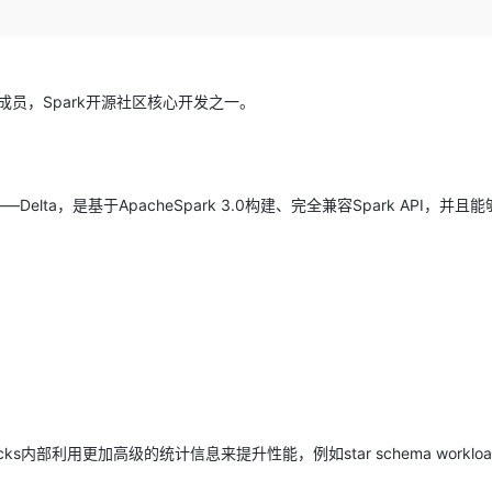
Deepseek-v4-pro
HappyHors
同享
万小智 AI 建站低至 15元/月
Qoder CN
AI 短剧/漫剧
云原生数据库 
快递物流查询
WordPress
成为服务伙
高校合作
点，立即开启云上创新
覆盖公网/内网、递归/权威、移动APP等全场景解析服务
送.CN域名，送备案服务码
基于千问大模型等，支持代码智能生成、研发智能问答
AI助力短剧
态智能体模型
旗舰 MoE 大模型，百万上下文与顶尖推理能力
图生视频，流
Ubuntu
服务生态伙伴
云工开物
企业应用
Works
Night Plan 支持 Qwen 3.8-Max
云原生大数据计算服务 MaxCompute
AI 办公
容器服务 Kub
NEW
GLM-5.2
Wan2.7-T
Red Hat
r、PMC成员，Spark开源社区核心开发之一。
30+ 款产品免费体验
Data Agent 驱动的一站式 Data+AI 开发治理平台
夜间 5 折，Qwen/Meoo/TokenPlan 客户专享
面向分析的企业级SaaS模式云数据仓库
AI智能应用
提供一站式管
科研合作
视觉 Coding、空间感知、多模态思考等全面升级
1M上下文，专为长程任务能力而生
ERP
堂（旗舰版）
SUSE
智能客服
CRM
防护产品
2个月
自动承接线索
建站小程序
elta，是基于ApacheSpark 3.0构建、完全兼容Spark API，并且
OA 办公系统
AI 应用构建
大模型原生
力提升
财税管理
模板建站
Qoder
大模型服务平台百炼-应用模版
HOT
NEW
面向真实软件
个人版上线、团队版降价；千问3.8-Max首发发尝鲜
丰富多元化的应用模版和解决方案
400电话
定制建站
万有无界
大模型服务平台百炼-智能体
方案
广告营销
模板小程序
的模型效果
灵活可视化地构建企业级 Agent
定制小程序
秒悟
人工智能平台 PAI
APP 开发
云端极速 AI 
新一代 AI 视频生成模型，深度适配广告营销等场景
AI Native 的算法工程平台，一站式完成建模、训练、推理服务部署
建站系统
ks内部利用更加高级的统计信息来提升性能，例如star schema worklo