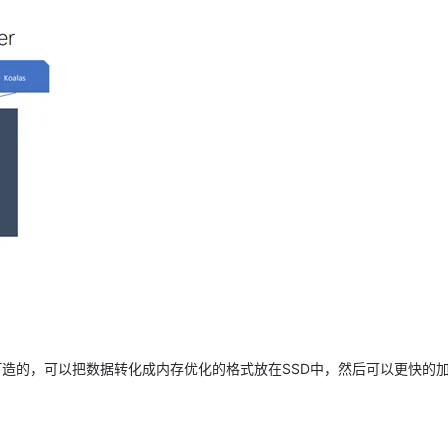
AI 应用
10分钟微调：让0.6B模型媲美235B模
多模态数据信
型
依托云原生高可用架构,实现Dify私有化部署
用1%尺寸在特定领域达到大模型90%以上效果
一个 AI 助手
超强辅助，Bol
即刻拥有 DeepSeek-R1 满血版
在企业官网、通讯软件中为客户提供 AI 客服
多种方案随心选，轻松解锁专属 DeepSeek
s打造的，可以把数据转化成内存优化的格式放在SSD中，然后可以更快的加