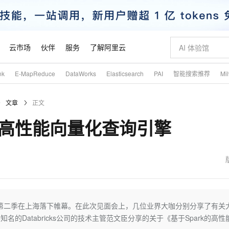
云市场
伙伴
服务
了解阿里云
nk
E-MapReduce
DataWorks
Elasticsearch
PAI
智能搜索推荐
Mi
AI 特惠
数据与 API
成为产品伙伴
企业增值服务
最佳实践
价格计算器
AI 场景体
基础软件
产品伙伴合
阿里云认证
市场活动
配置报价
大模型
文章
正文
自助选配和估算价格
新方式
睿译宝，AI翻译排版一步到位
智启 AI 普惠权益
产品生态集成认证中心
企业支持计划
云上春晚
域名与网站
千问官方 MaaS 平台，为开发者和 Agent 而生，新用户赠送 1 亿 + tokens 额度
Qwen Aud
AI Coding
阿里云Maa
2026 阿里云
云服务器 E
为企业打
数据集
Windows
大模型认证
模型
NEW
NEW
rk的高性能向量化查询引擎
交付可用成果
值低价云产品抢先购
上传文档即自动完成翻译和格式还原
至高享 1亿+免费 tokens，加速 Al 应用落地
提供智能易用的域名与建站服务
智能编程，一键
安全可靠、
产品生态伙伴
专家技术服务
云上奥运之旅
弹性计算合作
阿里云中企出
手机三要素
宝塔 Linux
全部认证
价格优势
有专属领域专家
GLM-5.2：长任务时代开源旗舰模型
阿里云 OPC 创新助力计划
千问大模型
即刻拥有 DeepS
AI 电商营销
对象存储 O
大模型
产品生态伙伴工作台
企业增值服务台
云栖战略参考
云存储合作计
云栖大会
身份实名认证
CentOS
训练营
推动算力普惠，释放技术红利
最高返9万
多领域专家智能体,一键组建 AI 虚拟交付团队
快速构建应用程序和网站，即刻迈出上云第一步
至高百万元 Token 补贴，加速一人公司成长
多元化、高性能、安全可靠的大模型服务
真正可用的 1M 上下文,一次完成代码全链路开发
轻松解锁专属 Dee
从图文生成到
云上的中国
数据库合作计
活动全景
短信
Docker
图片和
站式影视创作平台
Hermes Agent，打造自进化智能体
Token Plan 模型订阅计划
数字证书管理服务（原SSL证书）
5 分钟轻松部署
AI 广告创作
无影云电脑
企业成长
NEW
信息公告
看见新力量
云网络合作计
OCR 文字识别
JAVA
证享300元代金券
可视化编排打通从文字构思到成片全链路闭环
全托管，含MySQL、PostgreSQL、SQL Server、MariaDB多引擎
自主进化，持久记忆，越用越聪明
Qwen3.8-Max 首发尝鲜，限时加量 10 倍，夜间低至2折
实现全站HTTPS，呈现可信的WEB访问
图文、视频一
随时随地安
魔搭 Mode
Kimi-K3
HappyHors
NEW
loud
服务实践
官网公告
金融模力时刻
Salesforce O
版
发票查验
全能环境
Claude Code + GStack 打造工程团队
千问办公，限时限量积分加倍
Qoder
低代码高效构
AI 建站
短信服务
2020第二季在上海落下帷幕。在此次见面会上，几位业界大咖分别分享了有关
型
NEW
作计划
Kimi 最新旗舰模型，长程编程与推理利器
让文字生成流
计划
创新中心
魔搭 ModelSc
健康状态
理服务
让AI从“聊天伙伴”进化为能干活的“数字员工”
安装技能 GStack，拥有专属 AI 工程团队
你的AI工作搭子，覆盖日常办公高频场景
面向真实软件的智能体编程平台
0 代码专业建
的Databricks公司的技术主管范文臣分享的关于《基于Spark的高性
客户案例
天气预报查询
操作系统
态合作计划