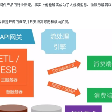
Deepseek-v4-pro
HappyHors
同享
万小智 AI 建站低至 15元/月
Qoder CN
AI 短剧/漫剧
云原生数据库 
快递物流查询
WordPress
消息中间件产品的行业新宠。事实上他也确实成为了大规模消息、微服务解耦
成为服务伙
高校合作
点，立即开启云上创新
覆盖公网/内网、递归/权威、移动APP等全场景解析服务
送.CN域名，送备案服务码
基于千问大模型等，支持代码智能生成、研发智能问答
AI助力短剧
态智能体模型
旗舰 MoE 大模型，百万上下文与顶尖推理能力
图生视频，流
Ubuntu
服务生态伙伴
云工开物
企业应用
Works
Night Plan 支持 Qwen 3.8-Max
云原生大数据计算服务 MaxCompute
AI 办公
容器服务 Kub
NEW
GLM-5.2
Wan2.7-T
或者是开源的框架并且支持高可用和横向扩展。
Red Hat
30+ 款产品免费体验
Data Agent 驱动的一站式 Data+AI 开发治理平台
夜间 5 折，Qwen/Meoo/TokenPlan 客户专享
面向分析的企业级SaaS模式云数据仓库
AI智能应用
提供一站式管
科研合作
视觉 Coding、空间感知、多模态思考等全面升级
1M上下文，专为长程任务能力而生
ERP
堂（旗舰版）
SUSE
智能客服
CRM
防护产品
2个月
自动承接线索
建站小程序
OA 办公系统
AI 应用构建
大模型原生
力提升
财税管理
模板建站
Qoder
大模型服务平台百炼-应用模版
HOT
NEW
面向真实软件
个人版上线、团队版降价；千问3.8-Max首发发尝鲜
丰富多元化的应用模版和解决方案
400电话
定制建站
万有无界
大模型服务平台百炼-智能体
方案
广告营销
模板小程序
的模型效果
灵活可视化地构建企业级 Agent
定制小程序
秒悟
人工智能平台 PAI
APP 开发
云端极速 AI 
新一代 AI 视频生成模型，深度适配广告营销等场景
AI Native 的算法工程平台，一站式完成建模、训练、推理服务部署
建站系统