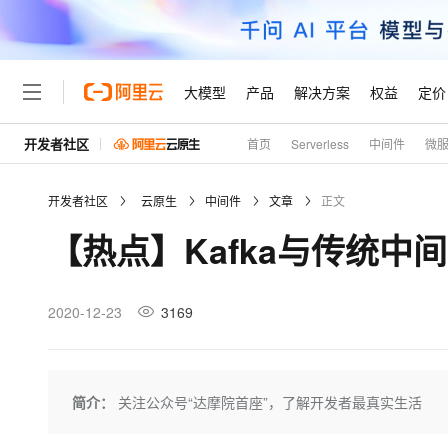
大模型
产品
解决方案
权益
定价
开发者社区
首页
Serverless
中间件
微
大模型
产品
解决方案
权益
定价
云市场
伙伴
服务
了解阿里云
精选产品
精选解决方案
普惠上云
产品定价
精选商城
成为销售伙伴
售前咨询
为什么选择阿里云
千问AI平台
开发者社区
云原生
中间件
文章
正文
了解云产品的定价详情
大模型服务平台百炼
千问办公，解锁你的工作
普惠上云 官方力荐
分销伙伴
在线服务
网站建设
什么是云计算
大
【热点】Kafka与传统中间
大模型服务与应用平台
企业级Agent产品，直接
云服务器38元/年起，超
咨询伙伴
多端小程序
技术领先
云上成本管理
售后服务
轻量应用服务器
Agency Agents：拥
官方推荐返现计划
大模型
精选产品
精选解决方案
Salesforce 国际版订阅
稳定可靠
管理和优化成本
推荐新用户得奖励，单订单
销售伙伴合作计划
2020-12-23
3169
自助服务
友盟天域
安全合规
人工智能与机器学习
AI
文本生成
云数据库 RDS
HappyHorse 打造一
云工开物
无影生态合作计划
在线服务
观测云
分析师报告
高校专属算力普惠，学生认
计算
互联网应用开发
Qwen3.8-Max
HOT
Salesforce On Alibaba C
工单服务
Tuya 物联网平台阿里云
研究报告与白皮书
人工智能平台 PAI
快速拥有专属 OpenClaw
简介：
关注公众号“达摩院首座”，了解开发者最真实生活
大模
Consulting Partner 合
大数据
容器
智能体时代全能旗舰模型
免费试用
短信专区
一站式AI开发、训练和推
蓝凌 OA
AI 大模型销售与服务生
现代化应用