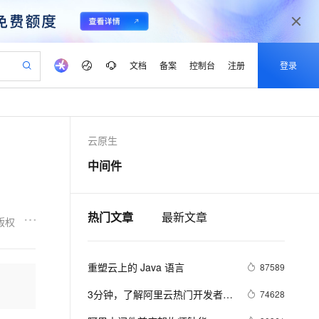
文档
备案
控制台
注册
登录
验
作计划
器
AI 活动
专业服务
服务伙伴合作计划
开发者社区
加入我们
产品动态
服务平台百炼
阿里云 OPC 创新助力计划
云原生
一站式生成采购清单，支持单品或批量购买
io：打造专属 AI 语音助手
S产品伙伴计划（繁花）
峰会
CS
造的大模型服务与应用开发平台
一句话生成原生可编辑精美 PPT 文稿
AI 生产力先锋
Al MaaS 服务伙伴赋能合作
域名
博文
Careers
至高可申请百万元
Qwen3.8-Max 模型上线
中间件
开启高性价比 AI 编程新体验
弹性可伸缩的云计算服务
Qwen-Audio-3.0-Realtime 端到端实时语音角色扮演
输入一句话想法, 轻松生成专业的 PPT
先锋实践拓展 AI 生产力的边界
Token 补贴，五大权
计划
海大会
伙伴信用分合作计划
商标
问答
社会招聘
益加速 OPC 成功
eek-V4-Pro
SS
一键部署幻兽帕鲁游戏服务器
飞天发布时刻
HOT
Open Search 向量检索版支
划
备案
电子书
校园招聘
pSeek-V4-Pro
视频创作，一键激活电商全链路生产力
稳定、安全、高性价比、高性能的云存储服务
一键购买专属联机服务器，轻松开启游戏
所见，即是所愿
持视频检索 Pipeline 功能
热门文章
最新文章
更多支持
版权
划
公司注册
镜像站
视频生成
语音识别与合成
专属 QwenPaw
漫剧工坊：一站式动画创作平台
AI 实训营
HOT
应用身份服务 (IDaaS)
合作伙伴培训与认证
划
上云迁移
站生成，高效打造优质广告素材
全接入的云上超级电脑
从聊天伙伴进化为能主动干活的本地数字员工
快速生产连贯的高质量长漫剧
从基础到进阶，Agent 创客手把手教你
OpenClaw 管理能力上线
重塑云上的 Java 语言
lScope
87589
我要反馈
e-1.1-T2V
Qwen3-TTS-Flash
查询合作伙伴
n Alibaba Cloud ISV 合作
代维服务
建企业门户网站
10 分钟搭建微信、支付宝小程序
MaxCompute MaxFrame 提
畅细腻的高质量视频
离线语音合成大模型，多语言方言自适应，低延迟高稳定
3分钟，了解阿里云热门开发者工
74628
创新加速
ope
登录合作伙伴管理后台
我要建议
站，无忧落地极速上线
以可视化方式快速构建移动和 PC 门户网站
国内短信简单易用，安全可靠，秒级触达，全球覆盖200+国家和地区。
高效部署网站，快速应用到小程序
供自动弹性内存功能
具 Cloud Toolkit