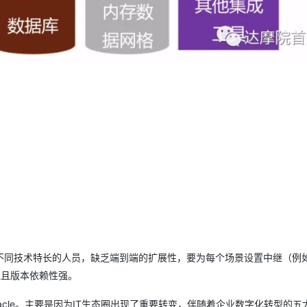
AI 应用
10分钟微调：让0.6B模型媲美235B模
多模态数据信
型
依托云原生高可用架构,实现Dify私有化部署
用1%尺寸在特定领域达到大模型90%以上效果
一个 AI 助手
超强辅助，Bol
即刻拥有 DeepSeek-R1 满血版
在企业官网、通讯软件中为客户提供 AI 客服
多种方案随心选，轻松解锁专属 DeepSeek
不同技术特长的人员，缺乏端到端的扩展性，要为每个场景设置中继（例
理且版本依赖性强。
acle。主要是因为IT生态圈出现了重要转变，伴随着企业数字化转型的五