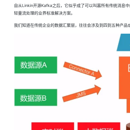
存储
天池大赛
Qwen3.7-Plus
云解析DNS
解决方案免费试用 新老
电子合同
自从Linkin开源Kafka之后，它似乎成了可以叫嚣所有传统
最高领取价值200元试用
能看、能想、能动手的多模
安全
网络与CDN
轻量流处理的业界标准解决方案。
AI 算法大赛
畅捷通
大数据开发治理平台 Data
AI 产品 免费试用
网络
安全
云开发大赛
Qwen3-VL-Plus
我们知道在传统企业的数据汇聚层，往往会涉及到四到五种产品
Tableau 订阅
1亿+ 大模型 tokens 和 
可观测
入门学习赛
中间件
AI空中课堂在线直播课
云防火墙
140+云产品 免费试用
上云与迁云
云原生的云上边界网络安全
产品新客免费试用，最长1
数据库
生态解决方案
大模型服务
企业出海
大模型ACA认证体验
大数据计算
助力企业全员 AI 认知与能
行业生态解决方案
千问AI平台-Token Plan
政企业务
媒体服务
开发者生态解决方案
企业服务与云通信
千问AI平台-模型体验
AI 开发和 AI 应用解决
在线体验全尺寸、多种模态
域名与网站
Happy 系列大模型
终端用户计算
Serverless
开发工具