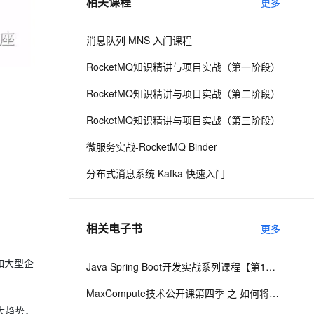
相关课程
更多
息提取
与 AI 智能体进行实时音视频通话
消息队列 MNS 入门课程
从文本、图片、视频中提取结构化的属性信息
构建支持视频理解的 AI 音视频实时通话应用
RocketMQ知识精讲与项目实战（第一阶段）
t.diy 一步搞定创意建站
构建大模型应用的安全防护体系
RocketMQ知识精讲与项目实战（第二阶段）
通过自然语言交互简化开发流程,全栈开发支持
通过阿里云安全产品对 AI 应用进行安全防护
RocketMQ知识精讲与项目实战（第三阶段）
微服务实战-RocketMQ Binder
分布式消息系统 Kafka 快速入门
相关电子书
更多
如大型企
Java Spring Boot开发实战系列课程【第16讲】：Spring Boot 2.0 实战Apache Kafka百万级高并发消息中间件与原理解析
MaxCompute技术公开课第四季 之 如何将Kafka数据同步至MaxCompute
大趋势，