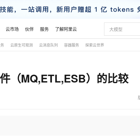
云市场
伙伴
服务
了解阿里云
服务
云原生可观测
云消息队列
容器服务
探索云世界
AI 特惠
数据与 API
成为产品伙伴
企业增值服务
最佳实践
价格计算器
AI 场景体
基础软件
产品伙伴合
阿里云认证
市场活动
配置报价
大模型
自助选配和估算价格
新方式
睿译宝，AI翻译排版一步到位
智启 AI 普惠权益
产品生态集成认证中心
企业支持计划
云上春晚
域名与网站
千问官方 MaaS 平台，为开发者和 Agent 而生，新用户赠送 1 亿 + tokens 额度
Qwen Aud
AI Coding
阿里云Maa
2026 阿里云
云服务器 E
为企业打
数据集
Windows
大模型认证
模型
NEW
NEW
件（MQ,ETL,ESB）的比较
交付可用成果
值低价云产品抢先购
上传文档即自动完成翻译和格式还原
至高享 1亿+免费 tokens，加速 Al 应用落地
提供智能易用的域名与建站服务
智能编程，一键
安全可靠、
产品生态伙伴
专家技术服务
云上奥运之旅
弹性计算合作
阿里云中企出
手机三要素
宝塔 Linux
全部认证
价格优势
有专属领域专家
GLM-5.2：长任务时代开源旗舰模型
阿里云 OPC 创新助力计划
千问大模型
即刻拥有 DeepS
AI 电商营销
对象存储 O
大模型
产品生态伙伴工作台
企业增值服务台
云栖战略参考
云存储合作计
云栖大会
身份实名认证
CentOS
训练营
推动算力普惠，释放技术红利
最高返9万
多领域专家智能体,一键组建 AI 虚拟交付团队
快速构建应用程序和网站，即刻迈出上云第一步
至高百万元 Token 补贴，加速一人公司成长
多元化、高性能、安全可靠的大模型服务
真正可用的 1M 上下文,一次完成代码全链路开发
轻松解锁专属 Dee
从图文生成到
云上的中国
数据库合作计
活动全景
短信
Docker
图片和
站式影视创作平台
Hermes Agent，打造自进化智能体
Token Plan 模型订阅计划
数字证书管理服务（原SSL证书）
5 分钟轻松部署
AI 广告创作
无影云电脑
企业成长
NEW
信息公告
看见新力量
云网络合作计
OCR 文字识别
JAVA
证享300元代金券
可视化编排打通从文字构思到成片全链路闭环
全托管，含MySQL、PostgreSQL、SQL Server、MariaDB多引擎
自主进化，持久记忆，越用越聪明
Qwen3.8-Max 首发尝鲜，限时加量 10 倍，夜间低至2折
实现全站HTTPS，呈现可信的WEB访问
图文、视频一
随时随地安
魔搭 Mode
Kimi-K3
HappyHors
NEW
loud
服务实践
官网公告
金融模力时刻
Salesforce O
版
发票查验
全能环境
Claude Code + GStack 打造工程团队
千问办公，限时限量积分加倍
Qoder
低代码高效构
AI 建站
短信服务
型
NEW
作计划
Kimi 最新旗舰模型，长程编程与推理利器
让文字生成流
计划
创新中心
魔搭 ModelSc
健康状态
理服务
让AI从“聊天伙伴”进化为能干活的“数字员工”
安装技能 GStack，拥有专属 AI 工程团队
你的AI工作搭子，覆盖日常办公高频场景
面向真实软件的智能体编程平台
0 代码专业建
客户案例
天气预报查询
操作系统
态合作计划