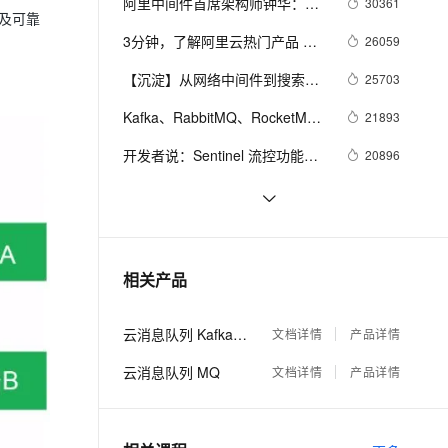
安全
阿里中间件首席架构师钟华：
30361
我要投诉
e-1.1-I2V
Cosyvoice-V3-Flash
PolarDB
上云场景组合购
Milvus 弹性伸缩功能新增节
以及可靠
伴
《企业IT架构转型之道：阿里巴
漫剧创作，剧本、分镜、视频高效生成
100%兼容MySQL、PostgreSQL，兼容Oracle，支持集中和分布式
覆盖90%+业务场景，专享组合折扣价
点支持范围
畅自然，细节丰富
高表现力语音合成大模型，语音克隆听感自然
3分钟，了解阿里云热门产品 
26059
VPN
巴中台战略思想与架构实战》新
ZooKeeper
书出版（含试读PDF）！
ernetes 版 ACK
云聚AI 严选权益
【沉淀】从网络中间件到搜索，
AI 原生数据库服务发布
25703
SSL 证书
2V
Fun-ASR
，一键激活高效办公新体验
理容器应用的 K8s 服务
精选AI产品，从模型到应用全链提效
Agent 数据网关
从移动开发到分布式计算平台，
文戏情感细腻自然，动作戏激烈拳拳到肉，实现更强表演能力
支持中英文自由切换，具备更强的噪声鲁棒性
Kafka、RabbitMQ、RocketMQ
堡垒机
21893
阿里高级专家李睿博谈自己的折
AI 用量加速计划
消息中间件的对比—— 消息发送
云原生数据库 PolarDB
腾路
防火墙
开发者说：Sentinel 流控功能在 
20896
、识别商机，让客服更高效、服务更出色。
新老同享，达量后返
Agentic Database 发布
性能
SpringMVC/SpringBoot 上的实践
主机安全
应用
业界主流MQ对比
20307
Kafka、RabbitMQ、RocketMQ 
20041
千问办公
NEW
AI 应用及服务市场
消息中间件的对比 | 消息发送性
的智能体编程平台
一站式AI生产力平台
分布式服务架构下的混沌工程实
17011
相关产品
能篇
AI 应用
践
伶鹊
企业级人与Agent协作平台，接入和调度多个数字员工
智能客服平台，对话机器人、对话分析、智能外呼
大模型
云消息队列 Kafka 版
文档详情
产品详情
大模型服务平台百炼 - 全妙
自然语言处理
云消息队列 MQ
文档详情
产品详情
应用创作平台
多模态内容创作工具，已接入 DeepSeek
数据标注
机器学习