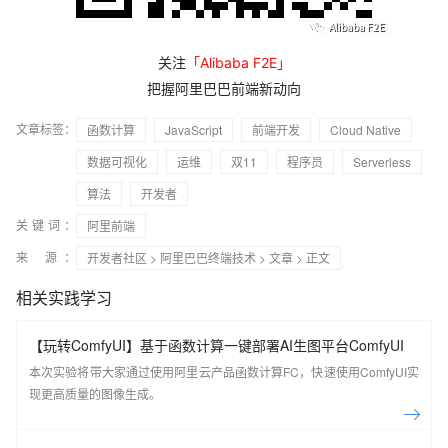
关注
「Alibaba F2E」
把握阿里巴巴前端新动向
文章标签：
函数计算
JavaScript
前端开发
Cloud Native
数据可视化
运维
双11
程序员
Serverless
算法
开发者
关键词：
阿里前端
来 源：
开发者社区
>
阿里巴巴终端技术
>
文章
> 正文
相关实践学习
【玩转ComfyUI】基于函数计算一键部署AI生图平台ComfyUI
本次实验将带大家通过使用阿里云产品函数计算FC，快速使用ComfyUI实
现更高质量的图像生成。