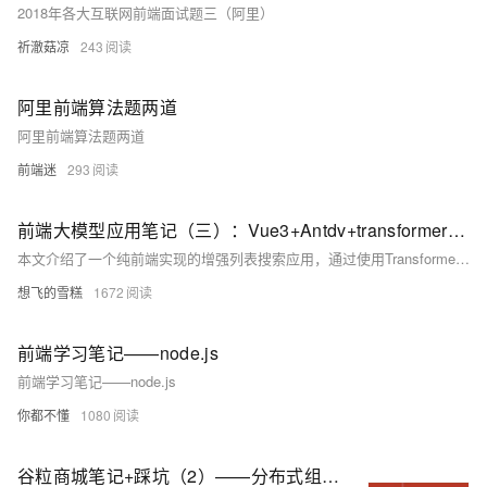
2018年各大互联网前端面试题三（阿里）
祈澈菇凉
243
阿里前端算法题两道
阿里前端算法题两道
前端迷
293
前端大模型应用笔记（三）：Vue3+Antdv+transformers+本地模型实现浏览器端侧增强搜索
本文介绍了一个纯前端实现的增强列表搜索应用，通过使用Transformer模型，实现了更智能的搜索功能，如使用“番茄”可以搜索到“西红柿”。项目基于Vue3和Ant Design Vue，使用了Xenova的bge-base-zh-v1.5模型。文章详细介绍了从环境搭建、数据准备到具体实现的全过程，并展示了实际效果和待改进点。
想飞的雪糕
1672
前端学习笔记——node.js
前端学习笔记——node.js
你都不懂
1080
谷粒商城笔记+踩坑（2）——分布式组件、前端基础，nacos+feign+gateway+ES6+vue脚手架