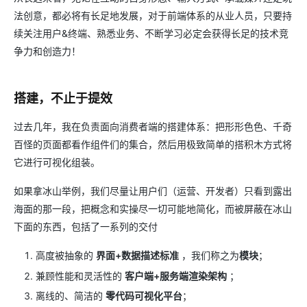
法创意，都必将有长足地发展，对于前端体系的从业人员，只要持
续关注用户&终端、熟悉业务、不断学习必定会获得长足的技术竞
争力和创造力！
搭建，不止于提效
过去几年，我在负责面向消费者端的搭建体系：把形形色色、千奇
百怪的页面都看作组件们的集合，然后用极致简单的搭积木方式将
它进行可视化组装。
如果拿冰山举例，我们尽量让用户们（运营、开发者）只看到露出
海面的那一段，把概念和实操尽一切可能地简化，而被屏蔽在冰山
下面的东西，包括了一系列的交付
高度被抽象的
界面+数据描述标准
，我们称之为
模块
；
兼顾性能和灵活性的
客户端+服务端渲染架构
；
离线的、简洁的
零代码可视化平台
；