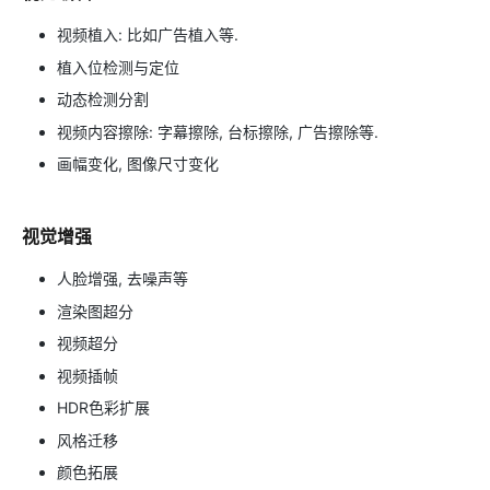
视频植入: 比如广告植入等.
植入位检测与定位
动态检测分割
视频内容擦除: 字幕擦除, 台标擦除, 广告擦除等.
画幅变化, 图像尺寸变化
视觉增强
人脸增强, 去噪声等
渲染图超分
视频超分
视频插帧
HDR色彩扩展
风格迁移
颜色拓展