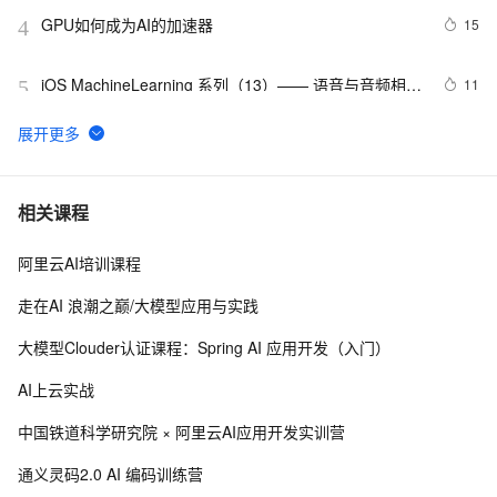
GPU如何成为AI的加速器
15
4
iOS MachineLearning 系列（13）—— 语音与音频相关
11
5
的AI能力
巨头逐鹿智能医疗，AI的下一个“蓝海”初露端倪
8
6
人工智能和机器人将成为数据中心最佳“伴侣”
526
7
相关课程
阿里云AI培训课程
【AI 场景】人工智能在自然语言理解方面的挑战和解决
9
8
方案
走在AI 浪潮之巅/大模型应用与实践
媒体声音｜专访阿里云数据库周文超博士：AI就绪的智
12
9
大模型Clouder认证课程：Spring AI 应用开发（入门）
能数据平台设计思路
Llama 3.3：Meta AI 开源新的纯文本语言模型，专注于
8
10
AI上云实战
多语言对话优化
中国铁道科学研究院 × 阿里云AI应用开发实训营
通义灵码2.0 AI 编码训练营