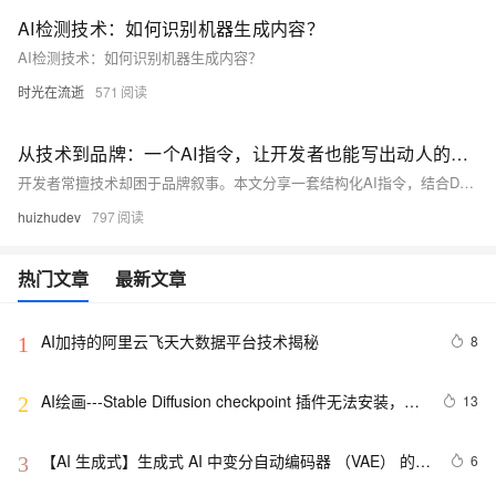
AI检测技术：如何识别机器生成内容？
AI检测技术：如何识别机器生成内容？
时光在流逝
571
从技术到品牌：一个AI指令，让开发者也能写出动人的品牌故事
开发者常擅技术却困于品牌叙事。本文分享一套结构化AI指令，结合DeepSeek、通义千问等国产工具，将品牌故事拆解为可执行模块，助力技术人快速生成有温度、有逻辑的品牌故事框架，实现从代码到共鸣的跨越。
huizhudev
797
热门文章
最新文章
AI加持的阿里云飞天大数据平台技术揭秘
8
1
AI绘画---Stable Diffusion checkpoint 插件无法安装，中
13
2
文包无法下载怎么办？这里该如何解决，扩展无法出现
【AI 生成式】生成式 AI 中变分自动编码器 （VAE） 的概
6
3
念