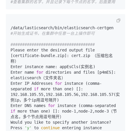
#查看集群的名字，并且记录下每个节点的名字，后面要用
/data/lasticsearch/bin/elasticsearch-certgen    
#开始生成证书，在集群中任意一台上操作即可
####################################
Please enter the desired output file 
[certificate-bundle.zip]: cert.zip （压缩包名
称）

Enter instance name: appEsCls(实例名)

Enter name 
for
 directories and files [p4mES]: 
elasticsearch（文件夹名）

Enter IP Addresses 
for
 instance (comma-
separated 
if
 more than one) []: 
192.168.105.55,192.168.105.56,192.168.105.57(实
例ip，多个ip用逗号隔开)

Enter DNS names 
for
 instance (comma-separated 
if
 more than one) []: node-1,node-2,node-3（节
点名，多个节点用逗号隔开）

Would you like to specify another instance? 
Press 
'y'
 to 
continue
 entering instance 