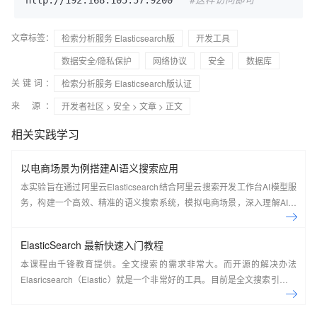
http://192.168.105.57:9200   
#这样访问即可
文章标签：
检索分析服务 Elasticsearch版
开发工具
数据安全/隐私保护
网络协议
安全
数据库
关键词：
检索分析服务 Elasticsearch版认证
来 源：
开发者社区
>
安全
>
文章
> 正文
相关实践学习
以电商场景为例搭建AI语义搜索应用
本实验旨在通过阿里云Elasticsearch结合阿里云搜索开发工作台AI模型服
务，构建一个高效、精准的语义搜索系统，模拟电商场景，深入理解AI搜
索技术原理并掌握其实现过程。
ElasticSearch 最新快速入门教程
本课程由千锋教育提供。全文搜索的需求非常大。而开源的解决办法
Elasricsearch（Elastic）就是一个非常好的工具。目前是全文搜索引擎的
首选。本系列教程由浅入深讲解了在CentOS7系统下如何搭建
ElasticSearch，如何使用Kibana实现各种方式的搜索并详细分析了搜索的