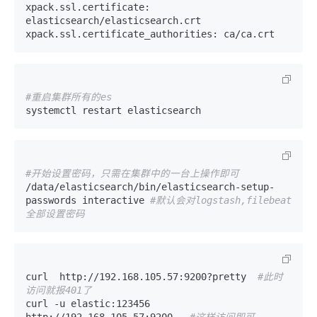
xpack.ssl.certificate: 
elasticsearch/elasticsearch.crt

xpack.ssl.certificate_authorities: ca/ca.crt
#重启集群所有的es
systemctl restart elasticsearch
#开始设置密码，只需在集群中的一台上操作即可
/data/elasticsearch/bin/elasticsearch-setup-
passwords interactive 
#默认会对logstash,filebeat
全部设置密码
curl  http://192.168.105.57:9200?pretty  
#此时
访问就报401了
curl -u elastic:123456 