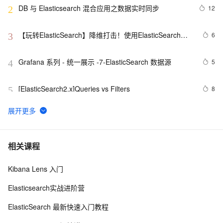
DB 与 Elasticsearch 混合应用之数据实时同步
12
2
【玩转ElasticSearch】降维打击！使用ElasticSearch作
6
3
为时序数据库
Grafana 系列 - 统一展示 -7-ElasticSearch 数据源
5
4
[ElasticSearch2.x]Queries vs Filters
8
5
KubeSphere 核心实战之三【在kubesphere平台上部署
15
6
ElasticSearch、应用商店部署RabbitMQ和应用市场部
署Zookeeper】（实操篇 3/4）
带你读《Elastic Stack 实战手册》之84：——
9
7
相关课程
4.3.3.Elasticsearch 性能优化之内存和熔断浅析（上）
Kibana Lens 入门
elasticsearch集群关闭和重启
6
8
Elasticsearch实战进阶营
ElasticSearch经典入门(七) 深入理解ElasticSearch核心
14
9
ElasticSearch 最新快速入门教程
原理
4