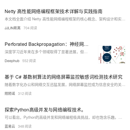
Netty 高性能网络编程框架技术详解与实践指南
本文档全面介绍 Netty 高性能网络编程框架的核心概念、架构设计和实践应用。作为 Java 领域最优秀的 NIO 框架之一，Netty 提供了异步事件驱动的网络应用程序框架，用于快速开发可维护的高性能协议服务器和客户端。本文将深入探讨其 Reactor 模型、ChannelPipeline、编解码器、内存管理等核心机制，帮助开发者构建高性能的网络应用系统。
JJLIN距离
704
Perforated Backpropagation：神经网络优化的创新技术及PyTorch使用指南
深度学习近年来在多个领域取得了显著进展，但其核心组件——人工神经元和反向传播算法自提出以来鲜有根本性突破。穿孔反向传播（Perforated Backpropagation）技术通过引入“树突”机制，模仿生物神经元的计算能力，实现了对传统神经元的增强。该技术利用基于协方差的损失函数训练树突节点，使其能够识别神经元分类中的异常模式，从而提升整体网络性能。实验表明，该方法不仅可提高模型精度（如BERT模型准确率提升3%-17%），还能实现高效模型压缩（参数减少44%而无性能损失）。这一革新为深度学习的基础构建模块带来了新的可能性，尤其适用于边缘设备和大规模模型优化场景。
Deephub
552
基于 C# 基数树算法的网络屏幕监控敏感词检测技术研究
随着数字化办公和网络交互迅猛发展，网络屏幕监控成为信息安全的关键。基数树（Trie Tree）凭借高效的字符串处理能力，在敏感词检测中表现出色。结合C#语言，可构建高时效、高准确率的敏感词识别模块，提升网络安全防护能力。
陌陌谣
312
探索Python高级并发与网络编程技术。
可以看出，Python的高级并发和网络编程极具挑战，却也饱含乐趣。探索这些技术，你将会发现：它们好比是Python世界的海洋，有穿越风暴的波涛，也有寂静深海的奇妙。开始旅途，探索无尽可能吧！
蓝易云
348