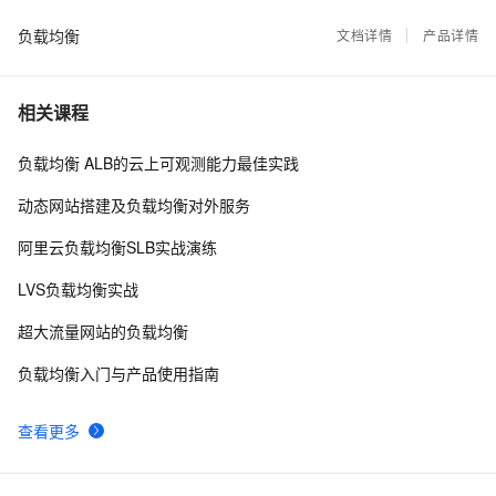
公网入口
负载均衡
VPC最佳实践（一）：网络规划篇
文档详情
产品详情
14826
8
一张图看懂阿里云网络产品【三】弹性公网IP
12145
9
相关课程
阿里云发布固定公网IP升级为弹性公网IP功能
11374
10
负载均衡 ALB的云上可观测能力最佳实践
动态网站搭建及负载均衡对外服务
阿里云负载均衡SLB实战演练
LVS负载均衡实战
超大流量网站的负载均衡
负载均衡入门与产品使用指南
查看更多