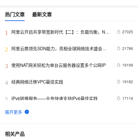
热门文章
最新文章
阿里云开启共享带宽新时代【二】：负载均衡，NAT
27025
1
网关，ECS都支持共享带宽啦
阿里云携领先SDN能力，亮相全球网络技术盛会
21786
2
ONS
使用NAT网关轻松为单台云服务器设置多个公网IP
19199
3
经典网络迁移VPC最佳实践
19182
4
IPv6转换服务——业务快速支持IPv6最佳实践
17119
5
VPC实例公网IP转弹性公网IP功能
15846
6
详解SLB、EIP、NAT网关之间区别， 合理选择云上
15367
7
相关产品