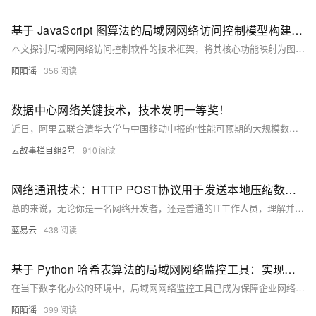
基于 JavaScript 图算法的局域网网络访问控制模型构建及局域网禁止上网软件的技术实现路径研究
本文探讨局域网网络访问控制软件的技术框架，将其核心功能映射为图论模型，通过节点与边表示终端设备及访问关系。以JavaScript实现DFS算法，模拟访问权限判断，优化动态策略更新与多层级访问控制。结合流量监控数据，提升网络安全响应能力，为企业自主研发提供理论支持，推动智能化演进，助力数字化管理。
陌陌谣
356
数据中心网络关键技术，技术发明一等奖！
近日，阿里云联合清华大学与中国移动申报的“性能可预期的大规模数据中心网络关键技术与应用”项目荣获中国电子学会技术发明一等奖。该项目通过端网融合架构，实现数据中心网络性能的可预期性，在带宽保障、时延控制和故障恢复速度上取得重大突破，显著提升服务质量。成果已应用于阿里云多项产品及重大社会活动中，如巴黎奥运会直播、“双十一”购物节等，展现出国际领先水平。
云故事栏目组2号
910
网络通讯技术：HTTP POST协议用于发送本地压缩数据到服务器的方案。
总的来说，无论你是一名网络开发者，还是普通的IT工作人员，理解并掌握POST方法的运用是非常有价值的。它就像一艘快速，稳定，安全的大船，始终为我们在网络海洋中的冒险提供了可靠的支持。
蓝易云
438
基于 Python 哈希表算法的局域网网络监控工具：实现高效数据管理的核心技术
在当下数字化办公的环境中，局域网网络监控工具已成为保障企业网络安全、确保其高效运行的核心手段。此类工具通过对网络数据的收集、分析与管理，赋予企业实时洞察网络活动的能力。而在其运行机制背后，数据结构与算法发挥着关键作用。本文聚焦于 PHP 语言中的哈希表算法，深入探究其在局域网网络监控工具中的应用方式及所具备的优势。
陌陌谣
399