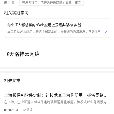
来 源：
开发者社区
>
飞天洛神云网络
>
文章
> 正文
相关实践学习
每个IT人都想学的“Web应用上云经典架构”实战
本实验从Web应用上云这个最基本的、最普遍的需求出发，帮助IT从业者
们通过“阿里云Web应用上云解决方案”，了解一个企业级Web应用上云的
常见架构，了解如何构建一个高可用、可扩展的企业级应用架构。
飞天洛神云网络
相关文章
上海拔俗AI软件定制：让技术真正为你所用，拔俗网络这样做
在上海，企业正通过AI软件定制破解通用化难题。该模式以业务场景为核心，量身打造智能解决方案，涵盖场景化模型开发、模块化架构设计与数据闭环优化三大技术维度，推动技术与业务深度融合，助力企业实现高效、可持续的数字化转型。
basu2023
312