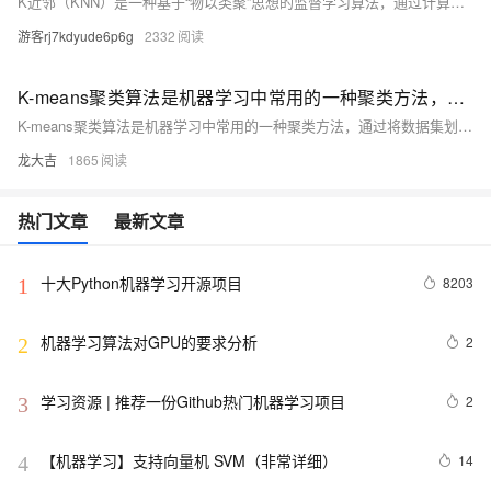
K近邻（KNN）是一种基于“物以类聚”思想的监督学习算法，通过计算样本间距离，选取最近K个邻居投票决定类别。支持多种距离度量，如欧式、曼哈顿、余弦相似度等，适用于分类与回归任务。结合Scikit-learn可高效实现，需合理选择K值并进行数据预处理，常用于鸢尾花分类等经典案例。（238字）
游客rj7kdyude6p6g
2332
K-means聚类算法是机器学习中常用的一种聚类方法，通过将数据集划分为K个簇来简化数据结构
K-means聚类算法是机器学习中常用的一种聚类方法，通过将数据集划分为K个簇来简化数据结构。本文介绍了K-means算法的基本原理，包括初始化、数据点分配与簇中心更新等步骤，以及如何在Python中实现该算法，最后讨论了其优缺点及应用场景。
龙大吉
1865
热门文章
最新文章
十大Python机器学习开源项目
8203
1
机器学习算法对GPU的要求分析
2
2
学习资源 | 推荐一份Github热门机器学习项目
2
3
【机器学习】支持向量机 SVM（非常详细）
14
4