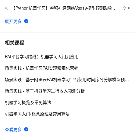
【Python机器学习】卷积神经网络Vgg19模型预测动物类
6
5
别实战（附源码和数据集）
可解释性机器学习：基于随机森林和Ceteris-paribus的乳
5
6
腺癌早期诊断研究
机器学习 基于Adult数据集的逻辑回归与朴素贝叶斯分类
5
7
相关课程
PAI平台学习路线：机器学习入门到应用
【技术分享】机器学习分类性能指标：准确率Accuracy/
6
8
精确率Precision/召回率Recall/F1值
场景实践 - 机器学习PAI实现精细化营销
吴恩达机器学习课程记录
3
9
场景实践 - 基于阿里云PAI机器学习平台使用时间序列分解模型预测商品销量
②机器学习分类算法之XGBoost（集成学习算法）
4
10
场景实践 - 基于机器学习进行收入预测分析
机器学习概览及常见算法
机器学习入门-概念原理及常用算法
查看更多