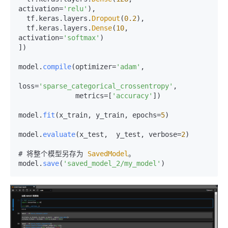
activation=
'relu'
),

  tf.
keras
.
layers
.
Dropout
(
0.2
),

  tf.
keras
.
layers
.
Dense
(
10
, 
activation=
'softmax'
)

])

model.
compile
(optimizer=
'adam'
,

loss=
'sparse_categorical_crossentropy'
,

              metrics=[
'accuracy'
])

model.
fit
(x_train, y_train, epochs=
5
)

model.
evaluate
(x_test,  y_test, verbose=
2
)

# 将整个模型另存为 
SavedModel
。

model.
save
(
'saved_model_2/my_model'
) 