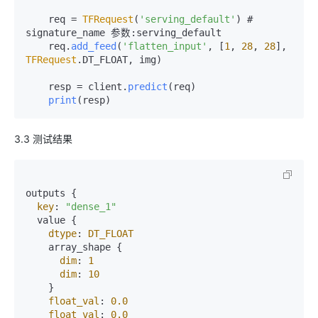
    req = 
TFRequest
(
'serving_default'
) # 
signature_name 参数:serving_default

    req.
add_feed
(
'flatten_input'
, [
1
, 
28
, 
28
], 
TFRequest
.
DT_FLOAT
, img)

    resp = client.
predict
(req)

print
(resp)
3.3 测试结果
outputs {

key
: 
"dense_1"
  value {

dtype
: 
DT_FLOAT
    array_shape {

dim
: 
1
dim
: 
10
    }

float_val
: 
0.0
float_val
: 
0.0