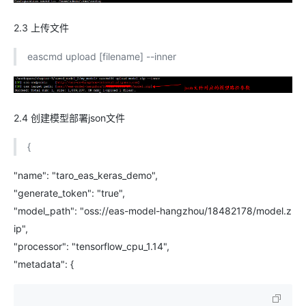
2.3 上传文件
eascmd upload [filename] --inner
2.4 创建模型部署json文件
{
"name": "taro_eas_keras_demo",
"generate_token": "true",
"model_path": "oss://eas-model-hangzhou/18482178
/model.z
ip",
"processor": "tensorflow_cpu_1.14",
"metadata": {