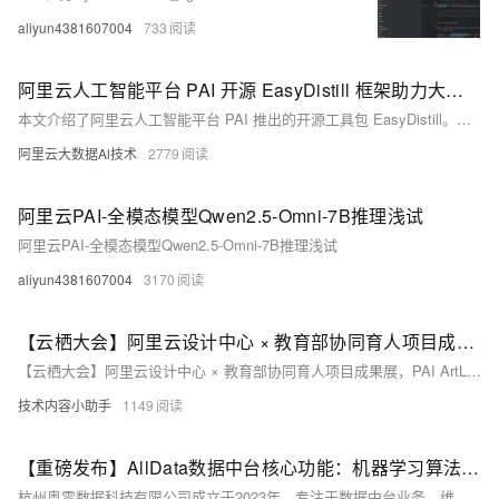
aliyun4381607004
733
阿里云人工智能平台 PAI 开源 EasyDistill 框架助力大语言模型轻松瘦身
本文介绍了阿里云人工智能平台 PAI 推出的开源工具包 EasyDistill。随着大语言模型的复杂性和规模增长，它们面临计算需求和训练成本的障碍。知识蒸馏旨在不显著降低性能的前提下，将大模型转化为更小、更高效的版本以降低训练和推理成本。EasyDistill 框架简化了知识蒸馏过程，其具备多种功能模块，包括数据合成、基础和进阶蒸馏训练。通过数据合成，丰富训练集的多样性；基础和进阶蒸馏训练则涵盖黑盒和白盒知识转移策略、强化学习及偏好优化，从而提升小模型的性能。
阿里云大数据Al技术
2779
阿里云PAI-全模态模型Qwen2.5-Omni-7B推理浅试
阿里云PAI-全模态模型Qwen2.5-Omni-7B推理浅试
aliyun4381607004
3170
【云栖大会】阿里云设计中心 × 教育部协同育人项目成果展，PAI ArtLab助力高校AIGC教育新路径
【云栖大会】阿里云设计中心 × 教育部协同育人项目成果展，PAI ArtLab助力高校AIGC教育新路径
技术内容小助手
1149
【重磅发布】AllData数据中台核心功能：机器学习算法平台
杭州奥零数据科技有限公司成立于2023年，专注于数据中台业务，维护开源项目AllData并提供商业版解决方案。AllData提供数据集成、存储、开发、治理及BI展示等一站式服务，支持AI大模型应用，助力企业高效利用数据价值。