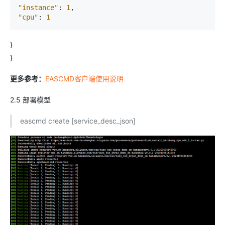
"instance"
:
1
,
"cpu"
:
1
}
}
更多参考：
EASCMD客户端使用说明
2.5 部署模型
eascmd create [service_desc_json]