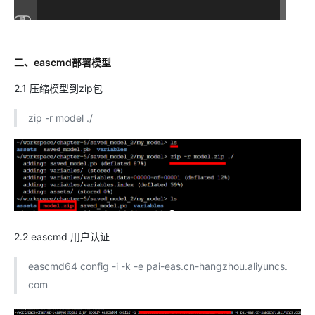
二、eascmd部署模型
2.1 压缩模型到zip包
zip -r model ./
2.2 eascmd 用户认证
eascmd64 config -i -k -e pai-eas.cn-hangzhou.aliyuncs.
com