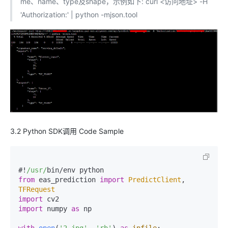
me、name、type及shape，示例如下: curl <访问地址> -H
'Authorization:' | python -mjson.tool
3.2 Python SDK调用 Code Sample
#!
/usr/
from
 eas_prediction 
import
PredictClient
, 
TFRequest
import
import
 numpy 
as
 np

with
open
(
'2.jpg'
, 
'rb'
) 
as
infile
:
