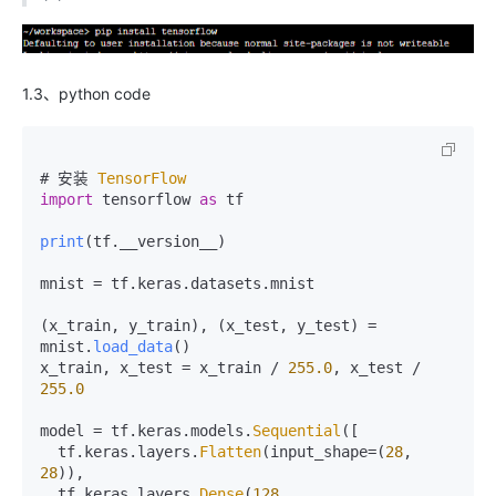
1.3、python code
# 安装 
TensorFlow
import
 tensorflow 
as
 tf

print
(tf.
__version__
)

mnist = tf.
keras
.
datasets
.
mnist
(x_train, y_train), (x_test, y_test) = 
mnist.
load_data
()

x_train, x_test = x_train / 
255.0
, x_test / 
255.0
model = tf.
keras
.
models
.
Sequential
([

  tf.
keras
.
layers
.
Flatten
(input_shape=(
28
, 
28
)),

  tf.
keras
.
layers
.
Dense
(
128
, 