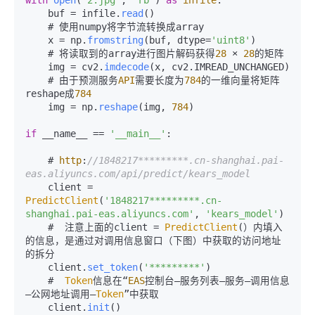
    buf = infile.
read
()

    # 使用numpy将字节流转换成array

    x = np.
fromstring
(buf, dtype=
'uint8'
)

    # 将读取到的array进行图片解码获得
28
 × 
28
的矩阵

    img = cv2.
imdecode
(x, cv2.
IMREAD_UNCHANGED
)

    # 由于预测服务
API
需要长度为
784
的一维向量将矩阵
reshape成
784
    img = np.
reshape
(img, 
784
)

if
 __name__ == 
'__main__'
:

    # 
http
:
//1848217*********.cn-shanghai.pai-
eas.aliyuncs.com/api/predict/kears_model
    client = 
PredictClient
(
'1848217*********.cn-
shanghai.pai-eas.aliyuncs.com'
, 
'kears_model'
)

    #  注意上面的client = 
PredictClient
(）内填入
的信息，是通过对调用信息窗口（下图）中获取的访问地址
的拆分

    client.
set_token
(
'*********'
)

    #  
Token
信息在“
EAS
控制台—服务列表—服务—调用信息
—公网地址调用—
Token
”中获取

    client.
init
()
