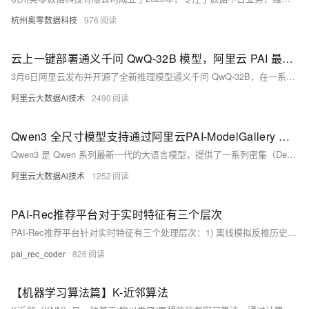
杭州奥零数据科技
976
云上一键部署通义千问 QwQ-32B 模型，阿里云 PAI 最佳实践
3月6日阿里云发布并开源了全新推理模型通义千问 QwQ-32B，在一系列权威基准测试中，千问QwQ-32B模型表现异常出色，几乎完全超越了OpenAI-o1-mini，性能比肩Deepseek-R1，且部署成本大幅降低。并集成了与智能体 Agent 相关的能力，够在使用工具的同时进行批判性思考，并根据环境反馈调整推理过程。阿里云人工智能平台 PAI-Model Gallery 现已经支持一键部署 QwQ-32B，本实践带您部署体验专属 QwQ-32B模型服务。
阿里云大数据Al技术
2490
Qwen3 全尺寸模型支持通过阿里云PAI-ModelGallery 一键部署
Qwen3 是 Qwen 系列最新一代的大语言模型，提供了一系列密集（Dense）和混合专家（MOE）模型。目前，PAI 已经支持 Qwen3 全系列模型一键部署，用户可以通过 PAI-Model Gallery 快速开箱！
阿里云大数据Al技术
1252
PAI-Rec推荐平台对于实时特征有三个层次
PAI-Rec推荐平台针对实时特征有三个处理层次：1) 离线模拟反推历史请求时刻的实时特征；2) FeatureStore记录增量更新的实时特征，模型特征导出样本准确性达99%；3) 通过callback回调接口记录请求时刻的特征。各层次确保了实时特征的准确性和时效性。
pai_rec_coder
826
【机器学习算法篇】K-近邻算法