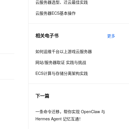
云服务器选型、迁云最佳实践
云服务器ECS基本操作
息提取
与 AI 智能体进行实时音视频通话
从文本、图片、视频中提取结构化的属性信息
构建支持视频理解的 AI 音视频实时通话应用
t.diy 一步搞定创意建站
构建大模型应用的安全防护体系
相关电子书
更多
通过自然语言交互简化开发流程,全栈开发支持
通过阿里云安全产品对 AI 应用进行安全防护
如何运维千台以上游戏云服务器
网站/服务器取证 实践与挑战
ECS计算与存储分离架构实践
下一篇
一条命令迁移，帮你实现 OpenClaw 与
Hermes Agent 记忆互通！