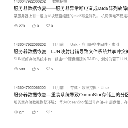
1436047922066202
|
数据挖掘
服务器数据恢复——服务器异常断电造成raid5阵列故
279
0
0
1436047922066202
|
11月前
|
Unix
应用服务中间件
索引
服务器数据恢复—LUN映射出错导致文件系统共享冲突
588
5
5
1436047922066202
|
11月前
|
存储
数据挖掘
Linux
服务器数据恢复—重装系统导致OceanStor存储上的
271
1
1