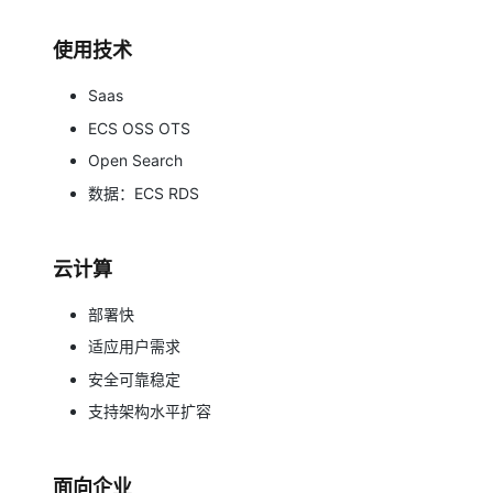
存储
天池大赛
Qwen3.7-Plus
云解析DNS
解决方案免费试用 新老
电子合同
最高领取价值200元试用
能看、能想、能动手的多模
安全
网络与CDN
使用技术
AI 算法大赛
畅捷通
大数据开发治理平台 Data
AI 产品 免费试用
网络
安全
云开发大赛
Qwen3-VL-Plus
Saas
Tableau 订阅
1亿+ 大模型 tokens 和 
ECS OSS OTS
可观测
入门学习赛
中间件
AI空中课堂在线直播课
云防火墙
140+云产品 免费试用
Open Search
上云与迁云
云原生的云上边界网络安全
产品新客免费试用，最长1
数据库
数据：ECS RDS
生态解决方案
大模型服务
企业出海
大模型ACA认证体验
大数据计算
助力企业全员 AI 认知与能
行业生态解决方案
千问AI平台-Token Plan
政企业务
云计算
媒体服务
开发者生态解决方案
企业服务与云通信
部署快
千问AI平台-模型体验
AI 开发和 AI 应用解决
适应用户需求
在线体验全尺寸、多种模态
域名与网站
安全可靠稳定
Happy 系列大模型
终端用户计算
支持架构水平扩容
Serverless
面向企业
开发工具