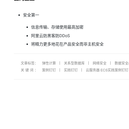
大模型解决方案
迁移与运维管理
安全第一
快速部署 Dify，高效搭建 
专有云
信息传输、存储使用最高加密
10 分钟在聊天系统中增加
阿里云防黑客防DDoS
将精力更多地花在产品安全而非主机安全
文章标签：
弹性计算
关系型数据库
网络安全
数据安全
关键词：
案例钉钉
实践钉钉
云服务器 ECS实践案例钉钉