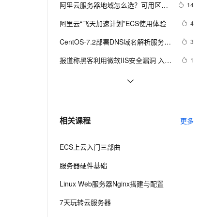
安全
我要投诉
e-1.1-I2V
Cosyvoice-V3-Flash
阿里云服务器地域怎么选？可用区是
14
PolarDB
上云场景组合购
Milvus 弹性伸缩功能新增节
伴
什么？
漫剧创作，剧本、分镜、视频高效生成
100%兼容MySQL、PostgreSQL，兼容Oracle，支持集中和分布式
覆盖90%+业务场景，专享组合折扣价
点支持范围
畅自然，细节丰富
高表现力语音合成大模型，语音克隆听感自然
VPN
阿里云“飞天加速计划”ECS使用体验
4
ernetes 版 ACK
云聚AI 严选权益
AI 原生数据库服务发布
SSL 证书
CentOS-7.2部署DNS域名解析服务器
2V
Fun-ASR
3
，一键激活高效办公新体验
理容器应用的 K8s 服务
精选AI产品，从模型到应用全链提效
Agent 数据网关
并进行相关配置测试
文戏情感细腻自然，动作戏激烈拳拳到肉，实现更强表演能力
支持中英文自由切换，具备更强的噪声鲁棒性
堡垒机
报道称黑客利用微软IIS安全漏洞 入侵
1
AI 用量加速计划
云原生数据库 PolarDB
大学服务器
防火墙
、识别商机，让客服更高效、服务更出色。
新老同享，达量后返
Agentic Database 发布
阿里云2核4G配置服务器可选实例及
5
收费价格参考
主机安全
应用
在阿里云ECS上安装流媒体服务器软
10
件Ti Top Streamer
千问办公
NEW
Android Socket与服务器通信通用
6
AI 应用及服务市场
相关课程
更多
的智能体编程平台
一站式AI生产力平台
Demo
AI 应用
伶鹊
ECS上云入门三部曲
企业级人与Agent协作平台，接入和调度多个数字员工
智能客服平台，对话机器人、对话分析、智能外呼
大模型
服务器硬件基础
大模型服务平台百炼 - 全妙
自然语言处理
Linux Web服务器Nginx搭建与配置
应用创作平台
多模态内容创作工具，已接入 DeepSeek
数据标注
7天玩转云服务器
机器学习