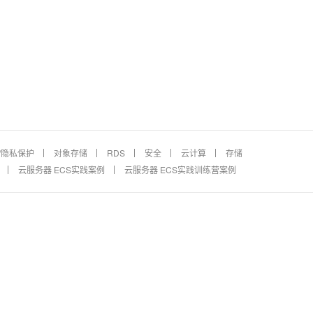
AI 应用
10分钟微调：让0.6B模型媲美235B模
多模态数据信
型
依托云原生高可用架构,实现Dify私有化部署
用1%尺寸在特定领域达到大模型90%以上效果
一个 AI 助手
超强辅助，Bol
即刻拥有 DeepSeek-R1 满血版
在企业官网、通讯软件中为客户提供 AI 客服
多种方案随心选，轻松解锁专属 DeepSeek
/隐私保护
对象存储
RDS
安全
云计算
存储
云服务器 ECS实践案例
云服务器 ECS实践训练营案例