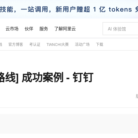
云市场
伙伴
服务
了解阿里云
践
官方博客
考认证
TIANCHI大赛
活动广场
下载
AI 特惠
数据与 API
成为产品伙伴
企业增值服务
最佳实践
价格计算器
AI 场景体
基础软件
产品伙伴合
阿里云认证
市场活动
配置报价
大模型
自助选配和估算价格
步到位
智启 AI 普惠权益
产品生态集成认证中心
企业支持计划
云上春晚
域名与网站
Qwen Audio：打造专属 AI 语音助手
千问官方 MaaS 平台，为开发者和 Agent 而生，新用户赠送 1 亿 + tokens 额度
一句话生成原生
AI Coding
阿里云Maa
2026 阿里云
云服务器 E
为企业打
数据集
Windows
大模型认证
模型
NEW
NEW
线] 成功案例 - 钉钉
格式还原
值低价云产品抢先购
至高享 1亿+免费 tokens，加速 Al 应用落地
提供智能易用的域名与建站服务
Qwen-Audio-3.0-Realtime 端到端实时语音角色扮演
输入一句话想法,
智能编程，一键
安全可靠、
产品生态伙伴
专家技术服务
云上奥运之旅
弹性计算合作
阿里云中企出
手机三要素
宝塔 Linux
全部认证
价格优势
开源旗舰模型
即刻拥有 DeepSeek-V4-Pro
阿里云 OPC 创新助力计划
千问大模型
一键部署幻兽
AI 电商营销
对象存储 O
大模型
产品生态伙伴工作台
企业增值服务台
云栖战略参考
云存储合作计
云栖大会
身份实名认证
CentOS
训练营
推动算力普惠，释放技术红利
最高返9万
真正可用的 1M 上下文,一次完成代码全链路开发
快速构建应用程序和网站，即刻迈出上云第一步
轻松解锁专属 DeepSeek-V4-Pro
至高百万元 Token 补贴，加速一人公司成长
多元化、高性能、安全可靠的大模型服务
一键购买专属
从图文生成到
云上的中国
数据库合作计
活动全景
短信
Docker
图片和
自进化智能体
5 分钟轻松部署专属 QwenPaw
Token Plan 模型订阅计划
数字证书管理服务（原SSL证书）
高效搭建 AI
AI 广告创作
无影云电脑
企业成长
NEW
HOT
信息公告
看见新力量
云网络合作计
OCR 文字识别
JAVA
越聪明
证享300元代金券
全托管，含MySQL、PostgreSQL、SQL Server、MariaDB多引擎
Qwen3.8-Max 首发尝鲜，限时加量 10 倍，夜间低至2折
实现全站HTTPS，呈现可信的WEB访问
从聊天伙伴进化为能主动干活的本地数字员工
图文、视频一
随时随地安
魔搭 Mode
Kimi-K3
HappyHors
NEW
loud
服务实践
官网公告
金融模力时刻
Salesforce O
版
发票查验
全能环境
Claude Code + GStack 打造工程团队
千问办公，限时限量积分加倍
Qoder
低代码高效构
AI 建站
短信服务
型
NEW
作计划
Kimi 最新旗舰模型，长程编程与推理利器
让文字生成流
计划
创新中心
魔搭 ModelSc
健康状态
理服务
让AI从“聊天伙伴”进化为能干活的“数字员工”
安装技能 GStack，拥有专属 AI 工程团队
你的AI工作搭子，覆盖日常办公高频场景
面向真实软件的智能体编程平台
0 代码专业建
客户案例
天气预报查询
操作系统
态合作计划