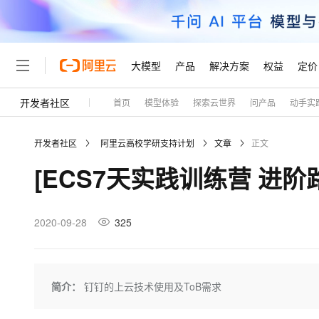
大模型
产品
解决方案
权益
定价
开发者社区
首页
模型体验
探索云世界
问产品
动手实
大模型
产品
解决方案
权益
定价
云市场
伙伴
服务
了解阿里云
精选产品
精选解决方案
普惠上云
产品定价
精选商城
成为销售伙伴
售前咨询
为什么选择阿里云
千问AI平台
开发者社区
阿里云高校学研支持计划
文章
正文
了解云产品的定价详情
大模型服务平台百炼
睿译宝，AI翻译排版一
普惠上云 官方力荐
分销伙伴
在线服务
网站建设
什么是云计算
大
[ECS7天实践训练营 进阶路
大模型服务与应用平台
上传文档即自动完成翻译和
云服务器38元/年起，超
咨询伙伴
多端小程序
技术领先
云上成本管理
售后服务
轻量应用服务器
GLM-5.2：长任务时代
官方推荐返现计划
大模型
精选产品
精选解决方案
Salesforce 国际版订阅
稳定可靠
管理和优化成本
推荐新用户得奖励，单订单
销售伙伴合作计划
2020-09-28
325
自助服务
友盟天域
安全合规
人工智能与机器学习
AI
文本生成
云数据库 RDS
Hermes Agent，打造
云工开物
无影生态合作计划
在线服务
观测云
分析师报告
自主进化，持久记忆，越用
高校专属算力普惠，学生认
计算
互联网应用开发
Qwen3.8-Max
HOT
Salesforce On Alibaba C
工单服务
Tuya 物联网平台阿里云
研究报告与白皮书
人工智能平台 PAI
快速拥有专属 OpenClaw
简介：
钉钉的上云技术使用及ToB需求
大模
Consulting Partner 合
大数据
容器
智能体时代全能旗舰模型
免费试用
短信专区
一站式AI开发、训练和推
蓝凌 OA
AI 大模型销售与服务生
现代化应用