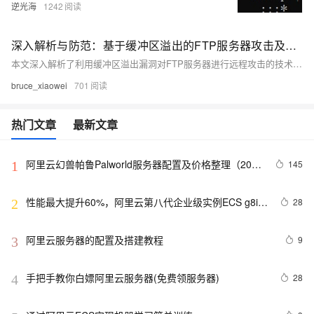
逆光海
1242
深入解析与防范：基于缓冲区溢出的FTP服务器攻击及调用计算器示例
本文深入解析了利用缓冲区溢出漏洞对FTP服务器进行远程攻击的技术，通过分析FreeFlow FTP 1.75版本的漏洞，展示了如何通过构造过长的用户名触发缓冲区溢出并调用计算器（`calc.exe`）。文章详细介绍了攻击原理、关键代码组件及其实现步骤，并提出了有效的防范措施，如输入验证、编译器保护和安全编程语言的选择，以保障系统的安全性。环境搭建基于Windows XP SP3和Kali Linux，使用Metasploit Framework进行攻击演示。请注意，此内容仅用于教育和研究目的。
bruce_xiaowei
701
热门文章
最新文章
阿里云幻兽帕鲁Palworld服务器配置及价格整理（2024
145
1
年版）
性能最大提升60%，阿里云第八代企业级实例ECS g8i正
28
2
式上线
阿里云服务器的配置及搭建教程
9
3
手把手教你白嫖阿里云服务器(免费领服务器)
28
4