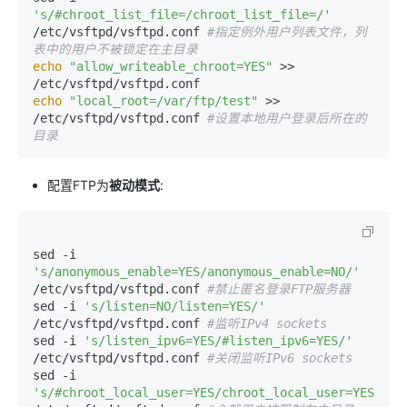
's/#chroot_list_file=/chroot_list_file=/'
/etc/vsftpd/vsftpd.conf 
#指定例外用户列表文件，列
表中的用户不被锁定在主目录 
echo
"allow_writeable_chroot=YES"
 >> 
echo
"local_root=/var/ftp/test"
 >> 
/etc/vsftpd/vsftpd.conf 
#设置本地用户登录后所在的
目录
配置FTP为
被动模式
:
sed -i 
's/anonymous_enable=YES/anonymous_enable=NO/'
/etc/vsftpd/vsftpd.conf 
#禁止匿名登录FTP服务器 
sed -i 
's/listen=NO/listen=YES/'
/etc/vsftpd/vsftpd.conf 
#监听IPv4 sockets 
sed -i 
's/listen_ipv6=YES/#listen_ipv6=YES/'
/etc/vsftpd/vsftpd.conf 
#关闭监听IPv6 sockets 
sed -i 
's/#chroot_local_user=YES/chroot_local_user=YES/'