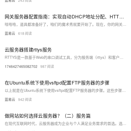
蓝易云
243
网关服务器配置指南：实现自动DHCP地址分配、HTTP服务和SSH无密码登录。
哇哈哈，道具都准备好了，咱们的魔术秀就要开始了。现在，你的网关服务器已经魔法满满，自动分配IP，提供网页服务，SSH登录如入无人之境。而整个世界，只会知道效果，不会知道是你在幕后操控一切。这就是真正的数字世界魔法师，随手拈来，手到擒来。
蓝易云
618
云服务器搭建rttys服务
RTTYS是一款基于Web的串口调试工具，分为服务端（rttys）和客户端（rtty）。服务端负责连接串口设备并提供接口，客户端通过浏览器访问实现远程串口调试。它具有跨平台、易部署的特点，适用于物联网、嵌入式开发等场景，极大提升调试效率。
1746427465082702
987
在Ubuntu系统下使用vsftpd配置FTP服务器的步骤
以上就是在Ubuntu系统下使用vsftpd配置FTP服务器的步骤。这些步骤都是基础的，但足够让你建立一个简单的FTP服务器。如果你需要更高级的功能，例如SSL加密、虚拟用户等，你可能需要进一步研究vsftpd的配置选项。
蓝易云
942
做网站如何选择云服务器？（二）服务篇
在现代互联网时代，云服务器成为企业与个人满足业务需求的首选。选择云服务商时需关注多个方面：稳定性与数据保护（如99.95%高可用性、99.999%数据可靠性）、安全防护体系（DDoS防护、入侵检测等）、弹性扩展功能、技术支持体系（24/7支持）、高性价比与灵活付费模式、快速供应与部署能力、多区域覆盖与线路选择、不限流量与IP更换、垂直场景方案（如游戏云、AI训练）及用户评价与案例分析。特别关注不同行业需求，如初创团队的成本控制、大型企业的合规性审查、金融医疗的安全合规等。综合考虑这些因素，才能确保网站高效运行和持续发展。