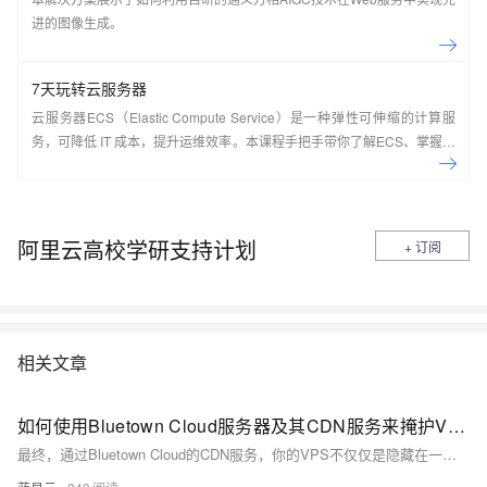
进的图像生成。
7天玩转云服务器
云服务器ECS（Elastic Compute Service）是一种弹性可伸缩的计算服
务，可降低 IT 成本，提升运维效率。本课程手把手带你了解ECS、掌握基
本操作、动手实操快照管理、镜像管理等。了解产品详
情:&nbsp;https://www.aliyun.com/product/ecs
阿里云高校学研支持计划
+ 订阅
相关文章
如何使用Bluetown Cloud服务器及其CDN服务来掩护VPS的真实IP地址。
最终，通过Bluetown Cloud的CDN服务，你的VPS不仅仅是隐藏在一层又一层的保护之下，同时也因为CDN的全球节点而享受到加速访问的优势，无所不在又不被发现，像是一位能在互联网世界中自由穿梭的幽灵特工。