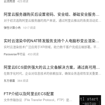
云流雨洄
423
阿里云服务器购买后设置密码、安全组、基础安全服务、挂载云盘等流程简介
对于初次选购阿里云服务器的用户来说，通过阿里云推出的各类活动买到心仪的云服务器仅仅是第一步。为了确保云服务器能够正常运行并承载您的应用，购买之后还需要给云服务器设置远程登录密码、设置安全组规则、设置基础安全、购买并挂载云盘等操作之后，我们才能使用并部署自己的应用到云服务器上。本文将详细介绍在阿里云的活动中购买云服务器后，您必须完成的几个关键步骤，助您快速上手并充分利用云服务器的强大功能。
弹性计算小冉
1017
实时云渲染中的NAT转发服务支持个人电脑秒变云渲染服务器
实时云渲染技术广泛应用于XR领域，助力数千客户完成云端部署。平行云推出的转发服务解决了家庭网络动态IP问题，使个人电脑成为实时云渲染服务器，按实际使用分钟数计费，无用户访问不收费。通过配置LarkXR的代理转发Server和ICE Server，开发者可轻松实现互联网访问内网XR应用，极大提升了开发、测试和演示的便利性。
Paraverse平行云
453
阿里云ECS提供强大的云上灾备解决方案，通过高可用基础设施、多样的数据备份方式及异地灾备服务，帮助企业实现业务的持续稳定运行
在数字化时代，企业对信息技术的依赖加深，确保业务连续性至关重要。阿里云ECS提供强大的云上灾备解决方案，通过高可用基础设施、多样的数据备份方式及异地灾备服务，帮助企业实现业务的持续稳定运行。无论是小型企业还是大型企业，都能从中受益，确保在面对各种风险时保持业务稳定。
东方睿赢
384
FTP介绍以及阿里云ECS配置
文件传输协议（File Transfer Protocol，FTP）是用于在网络上进行文件传输的一套标准协议，它工作在 OSI 模型的第七层， TCP 模型的第四层， 即应用层， 使用 TCP 传输而不是 UDP， 客户在和服务器建立连接前要经过一个“三次握手”的过程， 保证客户与服务器之间的连接是可靠的， 而且是面向连接， 为数据传输提供可靠保证。 FTP允许用户以文件操作的方式（如文件的增、删、改、查、传送等）与另一主机相互通信。然而， 用户并不真正登录到自己想要存取的计算机上面而成为完全用户， 可用FTP程序访问远程资源， 实现用户往返传输文件、目录管理以及访问电子邮件等等， 即使双方