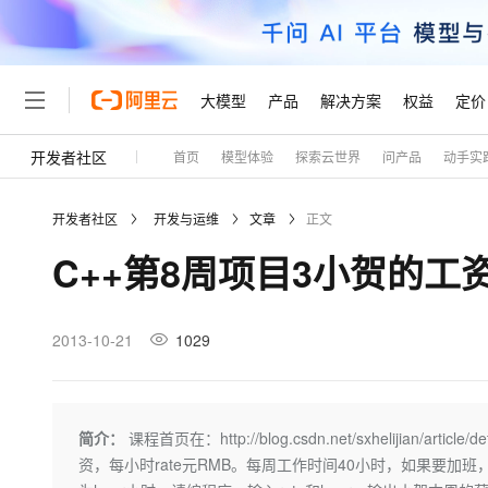
大模型
产品
解决方案
权益
定价
开发者社区
首页
模型体验
探索云世界
问产品
动手实
大模型
产品
解决方案
权益
定价
云市场
伙伴
服务
了解阿里云
精选产品
精选解决方案
普惠上云
产品定价
精选商城
成为销售伙伴
售前咨询
为什么选择阿里云
千问AI平台
开发者社区
开发与运维
文章
正文
了解云产品的定价详情
大模型服务平台百炼
睿译宝，AI翻译排版一
普惠上云 官方力荐
分销伙伴
在线服务
网站建设
什么是云计算
大
C++第8周项目3小贺的工
大模型服务与应用平台
上传文档即自动完成翻译和
云服务器38元/年起，超
咨询伙伴
多端小程序
技术领先
云上成本管理
售后服务
轻量应用服务器
GLM-5.2：长任务时代
官方推荐返现计划
大模型
精选产品
精选解决方案
Salesforce 国际版订阅
稳定可靠
管理和优化成本
推荐新用户得奖励，单订单
销售伙伴合作计划
2013-10-21
1029
自助服务
友盟天域
安全合规
人工智能与机器学习
AI
文本生成
云数据库 RDS
Hermes Agent，打造
云工开物
无影生态合作计划
在线服务
观测云
分析师报告
自主进化，持久记忆，越用
高校专属算力普惠，学生认
计算
互联网应用开发
Qwen3.8-Max
HOT
Salesforce On Alibaba C
工单服务
Tuya 物联网平台阿里云
研究报告与白皮书
人工智能平台 PAI
快速拥有专属 OpenClaw
简介：
课程首页在：http://blog.csdn.net/sxhelijian
大模
Consulting Partner 合
大数据
容器
智能体时代全能旗舰模型
免费试用
短信专区
一站式AI开发、训练和推
资，每小时rate元RMB。每周工作时间40小时，如果要加
蓝凌 OA
AI 大模型销售与服务生
现代化应用