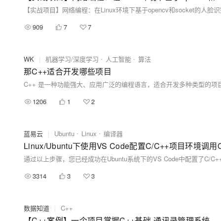
【实战项目】网络编程：在Linux环境下基于opencv和socket的人脸识
909
7
7
WK
|
机器学习/深度学习
人工智能
算法
那C++适合开发哪些项目
1206
1
2
蓝易云
|
Ubuntu
Linux
编译器
Linux/Ubuntu下使用VS Code配置C/C++项目环境调用
3314
3
3
数据知道
|
C++
【C++案例】一个项目掌握C++基础-通讯录管理系统