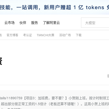
云市场
伙伴
服务
了解阿里云
践
官方博客
考认证
TIANCHI大赛
活动广场
下载
AI 特惠
数据与 API
成为产品伙伴
企业增值服务
最佳实践
价格计算器
AI 场景体
基础软件
产品伙伴合
阿里云认证
市场活动
配置报价
大模型
自助选配和估算价格
步到位
智启 AI 普惠权益
产品生态集成认证中心
企业支持计划
云上春晚
域名与网站
Qwen Audio：打造专属 AI 语音助手
千问官方 MaaS 平台，为开发者和 Agent 而生，新用户赠送 1 亿 + tokens 额度
一句话生成原生
AI Coding
阿里云Maa
2026 阿里云
云服务器 E
为企业打
数据集
Windows
大模型认证
模型
NEW
NEW
资
格式还原
值低价云产品抢先购
至高享 1亿+免费 tokens，加速 Al 应用落地
提供智能易用的域名与建站服务
Qwen-Audio-3.0-Realtime 端到端实时语音角色扮演
输入一句话想法,
智能编程，一键
安全可靠、
产品生态伙伴
专家技术服务
云上奥运之旅
弹性计算合作
阿里云中企出
手机三要素
宝塔 Linux
全部认证
价格优势
开源旗舰模型
即刻拥有 DeepSeek-V4-Pro
阿里云 OPC 创新助力计划
千问大模型
一键部署幻兽
AI 电商营销
对象存储 O
大模型
产品生态伙伴工作台
企业增值服务台
云栖战略参考
云存储合作计
云栖大会
身份实名认证
CentOS
训练营
推动算力普惠，释放技术红利
最高返9万
真正可用的 1M 上下文,一次完成代码全链路开发
快速构建应用程序和网站，即刻迈出上云第一步
轻松解锁专属 DeepSeek-V4-Pro
至高百万元 Token 补贴，加速一人公司成长
多元化、高性能、安全可靠的大模型服务
一键购买专属
从图文生成到
云上的中国
数据库合作计
活动全景
短信
Docker
图片和
自进化智能体
5 分钟轻松部署专属 QwenPaw
Token Plan 模型订阅计划
数字证书管理服务（原SSL证书）
高效搭建 AI
AI 广告创作
无影云电脑
企业成长
NEW
HOT
信息公告
看见新力量
云网络合作计
OCR 文字识别
JAVA
越聪明
证享300元代金券
全托管，含MySQL、PostgreSQL、SQL Server、MariaDB多引擎
Qwen3.8-Max 首发尝鲜，限时加量 10 倍，夜间低至2折
实现全站HTTPS，呈现可信的WEB访问
从聊天伙伴进化为能主动干活的本地数字员工
图文、视频一
随时随地安
魔搭 Mode
Kimi-K3
HappyHors
NEW
loud
服务实践
官网公告
金融模力时刻
Salesforce O
版
发票查验
全能环境
Claude Code + GStack 打造工程团队
千问办公，限时限量积分加倍
Qoder
低代码高效构
AI 建站
短信服务
/article/details/11890759【项目3：加班费，要不要？】小贺刚上班，按计时制领
型
NEW
作计划
Kimi 最新旗舰模型，长程编程与推理利器
让文字生成流
计划
创新中心
魔搭 ModelSc
健康状态
理服务
让AI从“聊天伙伴”进化为能干活的“数字员工”
安装技能 GStack，拥有专属 AI 工程团队
你的AI工作搭子，覆盖日常办公高频场景
面向真实软件的智能体编程平台
0 代码专业建
班，超出部分按正常工资的1.5倍计（老板还算不错喔！）。这周小贺上班的
客户案例
天气预报查询
操作系统
态合作计划