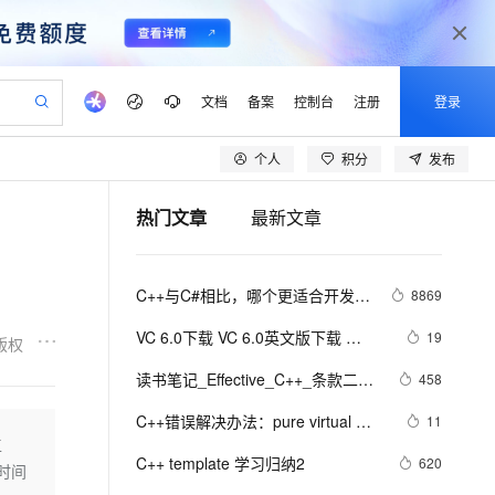
文档
备案
控制台
注册
登录
个人
积分
发布
验
作计划
器
AI 活动
专业服务
服务伙伴合作计划
开发者社区
加入我们
产品动态
服务平台百炼
阿里云 OPC 创新助力计划
热门文章
最新文章
一站式生成采购清单，支持单品或批量购买
可编辑精美 PPT 文稿
S产品伙伴计划（繁花）
峰会
CS
造的大模型服务与应用开发平台
Agency Agents：拥有专属领域专家
AI 生产力先锋
Al MaaS 服务伙伴赋能合作
域名
博文
Careers
至高可申请百万元
Qwen3.8-Max 模型上线
 轻松生成专业的 PPT
开启高性价比 AI 编程新体验
弹性可伸缩的云计算服务
先锋实践拓展 AI 生产力的边界
多领域专家智能体,一键组建 AI 虚拟交付团队
Token 补贴，五大权
计划
海大会
伙伴信用分合作计划
商标
问答
社会招聘
C++与C#相比，哪个更适合开发大
8869
益加速 OPC 成功
帕鲁游戏服务器
SS
HappyHorse 打造一站式影视创作平台
飞天发布时刻
HOT
Open Search 向量检索版支
划
备案
电子书
校园招聘
型游戏？
联机服务器，轻松开启游戏
视频创作，一键激活电商全链路生产力
稳定、安全、高性价比、高性能的云存储服务
所见，即是所愿
持视频检索 Pipeline 功能
可视化编排打通从文字构思到成片全链路闭环
更多支持
VC 6.0下载 VC 6.0英文版下载 
19
版权
划
公司注册
镜像站
视频生成
语音识别与合成
Visual C++ 6.0 英文企业版 集成SP6
 智能体与工作流应用
漫剧工坊：一站式动画创作平台
AI 实训营
应用身份服务 (IDaaS)
读书笔记_Effective_C++_条款二十
458
合作伙伴培训与认证
完美版（最新更新地址，百度网盘）
划
上云迁移
站生成，高效打造优质广告素材
全接入的云上超级电脑
通过阿里云百炼高效搭建AI应用,助力高效开发
快速生产连贯的高质量长漫剧
从基础到进阶，Agent 创客手把手教你
OpenClaw 管理能力上线
五： 考虑写出一个不抛出异常的
lScope
我要反馈
e-1.1-T2V
Qwen3-TTS-Flash
C++错误解决办法：pure virtual 
11
查询合作伙伴
swap函数
n Alibaba Cloud ISV 合作
代维服务
建企业门户网站
10 分钟搭建微信、支付宝小程序
工
MaxCompute MaxFrame 提
method called
畅细腻的高质量视频
离线语音合成大模型，多语言方言自适应，低延迟高稳定
创新加速
C++ template 学习归纳2
ope
登录合作伙伴管理后台
620
我要建议
站，无忧落地极速上线
以可视化方式快速构建移动和 PC 门户网站
国内短信简单易用，安全可靠，秒级触达，全球覆盖200+国家和地区。
高效部署网站，快速应用到小程序
供自动弹性内存功能
时间