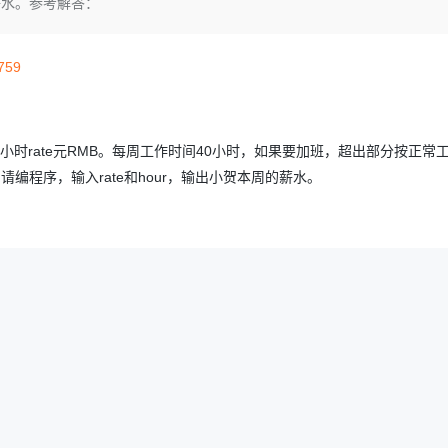
的薪水。参考解答：
Deepseek-v4-pro
HappyHors
同享
万小智 AI 建站低至 15元/月
Qoder CN
AI 短剧/漫剧
云原生数据库 
快递物流查询
WordPress
成为服务伙
高校合作
点，立即开启云上创新
覆盖公网/内网、递归/权威、移动APP等全场景解析服务
送.CN域名，送备案服务码
基于千问大模型等，支持代码智能生成、研发智能问答
AI助力短剧
态智能体模型
旗舰 MoE 大模型，百万上下文与顶尖推理能力
图生视频，流
Ubuntu
服务生态伙伴
0759
云工开物
企业应用
Works
Night Plan 支持 Qwen 3.8-Max
云原生大数据计算服务 MaxCompute
AI 办公
容器服务 Kub
NEW
GLM-5.2
Wan2.7-T
Red Hat
30+ 款产品免费体验
Data Agent 驱动的一站式 Data+AI 开发治理平台
夜间 5 折，Qwen/Meoo/TokenPlan 客户专享
面向分析的企业级SaaS模式云数据仓库
AI智能应用
提供一站式管
科研合作
视觉 Coding、空间感知、多模态思考等全面升级
1M上下文，专为长程任务能力而生
ERP
堂（旗舰版）
SUSE
智能客服
rate元RMB。每周工作时间40小时，如果要加班，超出部分按正常工
CRM
防护产品
2个月
自动承接线索
编程序，输入rate和hour，输出小贺本周的薪水。
建站小程序
OA 办公系统
AI 应用构建
大模型原生
力提升
财税管理
模板建站
Qoder
大模型服务平台百炼-应用模版
HOT
NEW
面向真实软件
个人版上线、团队版降价；千问3.8-Max首发发尝鲜
丰富多元化的应用模版和解决方案
400电话
定制建站
万有无界
大模型服务平台百炼-智能体
方案
广告营销
模板小程序
的模型效果
灵活可视化地构建企业级 Agent
定制小程序
秒悟
人工智能平台 PAI
APP 开发
云端极速 AI 
新一代 AI 视频生成模型，深度适配广告营销等场景
AI Native 的算法工程平台，一站式完成建模、训练、推理服务部署
建站系统