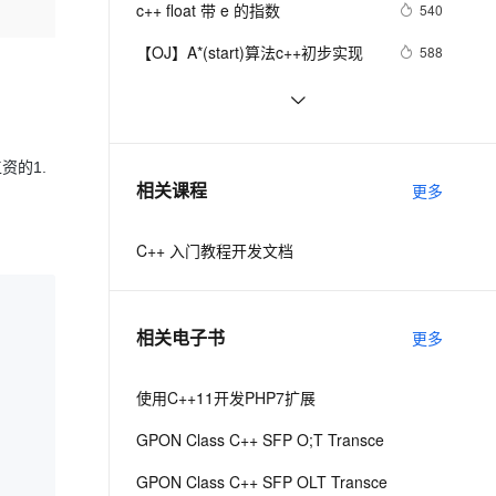
安全
c++ float 带 e 的指数
我要投诉
e-1.1-I2V
Cosyvoice-V3-Flash
540
PolarDB
上云场景组合购
Milvus 弹性伸缩功能新增节
伴
漫剧创作，剧本、分镜、视频高效生成
100%兼容MySQL、PostgreSQL，兼容Oracle，支持集中和分布式
覆盖90%+业务场景，专享组合折扣价
点支持范围
畅自然，细节丰富
高表现力语音合成大模型，语音克隆听感自然
VPN
【OJ】A*(start)算法c++初步实现
588
ernetes 版 ACK
云聚AI 严选权益
AI 原生数据库服务发布
SSL 证书
【C++调试】深入探索C++调试：从
6
2V
Fun-ASR
，一键激活高效办公新体验
理容器应用的 K8s 服务
精选AI产品，从模型到应用全链提效
Agent 数据网关
DWARF到堆栈解析
文戏情感细腻自然，动作戏激烈拳拳到肉，实现更强表演能力
支持中英文自由切换，具备更强的噪声鲁棒性
堡垒机
【C++STL基础入门】深入浅出string
5
AI 用量加速计划
云原生数据库 PolarDB
类的比较(compare)、复制(copy)
资的1.
防火墙
、识别商机，让客服更高效、服务更出色。
设计模式C++学习笔记之十六
新老同享，达量后返
Agentic Database 发布
590
相关课程
更多
（Observer观察者模式）
主机安全
应用
C++ 入门教程开发文档
千问办公
NEW
AI 应用及服务市场
的智能体编程平台
一站式AI生产力平台
AI 应用
伶鹊
相关电子书
更多
企业级人与Agent协作平台，接入和调度多个数字员工
智能客服平台，对话机器人、对话分析、智能外呼
大模型
大模型服务平台百炼 - 全妙
使用C++11开发PHP7扩展
自然语言处理
应用创作平台
多模态内容创作工具，已接入 DeepSeek
GPON Class C++ SFP O;T Transce
数据标注
机器学习
GPON Class C++ SFP OLT Transce