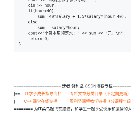
大模型解决方案
    cin >> hour;

    if(hour>40)

迁移与运维管理
快速部署 Dify，高效搭建 
        sum= 40*salary + 1.5*salary*(hour-40);

    else

专有云
        sum = salary*hour;

    cout<<"小贺本周领薪水：" << sum << "元。\n";

10 分钟在聊天系统中增加
    return 0;

==================== 迂者 贺利坚 CSDN博客专栏========
|==
IT学子成长指导专栏
专栏文章分类目录（不定期更新
|==
C++ 课堂在线专栏
贺利坚课程教学链接（分课程年级
======== 为IT菜鸟起飞铺跑道，和学生一起享受快乐和激情的大学 