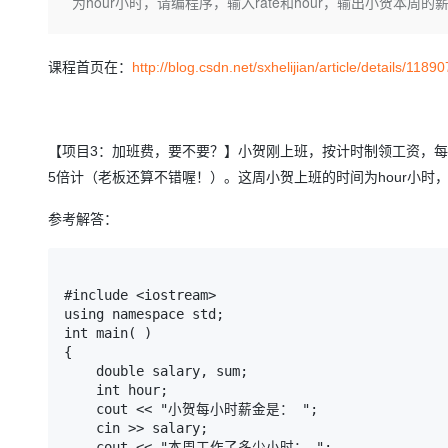
存储
天池大赛
为hour小时，请编程序，输入rate和hour，输出小贺本周
Qwen3.7-Plus
云解析DNS
解决方案免费试用 新老
电子合同
最高领取价值200元试用
能看、能想、能动手的多模
安全
网络与CDN
AI 算法大赛
畅捷通
课程首页在：
http://blog.csdn.net/sxhelijian/article/details/1189
大数据开发治理平台 Data
AI 产品 免费试用
网络
安全
云开发大赛
Qwen3-VL-Plus
Tableau 订阅
1亿+ 大模型 tokens 和 
可观测
入门学习赛
中间件
AI空中课堂在线直播课
云防火墙
140+云产品 免费试用
【项目3：加班费，要不要？】小贺刚上班，按计时制领工资，每小时
上云与迁云
云原生的云上边界网络安全
产品新客免费试用，最长1
数据库
5倍计（老板还算不错喔！）。这周小贺上班的时间为hour小时，请
生态解决方案
大模型服务
企业出海
大模型ACA认证体验
大数据计算
参考解答：
助力企业全员 AI 认知与能
行业生态解决方案
千问AI平台-Token Plan
政企业务
媒体服务
开发者生态解决方案
企业服务与云通信
#include <iostream>

千问AI平台-模型体验
AI 开发和 AI 应用解决
using namespace std;

在线体验全尺寸、多种模态
域名与网站
int main( )

{

Happy 系列大模型
终端用户计算
    double salary, sum;

    int hour;

Serverless
    cout << "小贺每小时薪金是： ";

    cin >> salary;

开发工具
    cout << "本周工作了多少小时： ";
