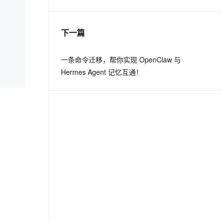
息提取
与 AI 智能体进行实时音视频通话
下一篇
从文本、图片、视频中提取结构化的属性信息
构建支持视频理解的 AI 音视频实时通话应用
t.diy 一步搞定创意建站
构建大模型应用的安全防护体系
一条命令迁移，帮你实现 OpenClaw 与
通过自然语言交互简化开发流程,全栈开发支持
通过阿里云安全产品对 AI 应用进行安全防护
Hermes Agent 记忆互通！