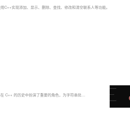
使用C++实现添加、显示、删除、查找、修改和清空联系人等功能。
C++ 的 string 类是 C++ 标准库中提供的一个用于处理字符串的类。它在 C++ 的历史中扮演了重要的角色，为字符串处理提供了更加方便、高效的方法。