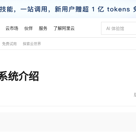
云市场
伙伴
服务
了解阿里云
免费试用
探索云世界
AI 特惠
数据与 API
成为产品伙伴
企业增值服务
最佳实践
价格计算器
AI 场景体
基础软件
产品伙伴合
阿里云认证
市场活动
配置报价
大模型
自助选配和估算价格
新方式
睿译宝，AI翻译排版一步到位
智启 AI 普惠权益
产品生态集成认证中心
企业支持计划
云上春晚
域名与网站
千问官方 MaaS 平台，为开发者和 Agent 而生，新用户赠送 1 亿 + tokens 额度
Qwen Aud
AI Coding
阿里云Maa
2026 阿里云
云服务器 E
为企业打
数据集
Windows
大模型认证
模型
NEW
NEW
操作系统介绍
交付可用成果
值低价云产品抢先购
上传文档即自动完成翻译和格式还原
至高享 1亿+免费 tokens，加速 Al 应用落地
提供智能易用的域名与建站服务
智能编程，一键
安全可靠、
产品生态伙伴
专家技术服务
云上奥运之旅
弹性计算合作
阿里云中企出
手机三要素
宝塔 Linux
全部认证
价格优势
有专属领域专家
GLM-5.2：长任务时代开源旗舰模型
阿里云 OPC 创新助力计划
千问大模型
即刻拥有 DeepS
AI 电商营销
对象存储 O
大模型
产品生态伙伴工作台
企业增值服务台
云栖战略参考
云存储合作计
云栖大会
身份实名认证
CentOS
训练营
推动算力普惠，释放技术红利
最高返9万
多领域专家智能体,一键组建 AI 虚拟交付团队
快速构建应用程序和网站，即刻迈出上云第一步
至高百万元 Token 补贴，加速一人公司成长
多元化、高性能、安全可靠的大模型服务
真正可用的 1M 上下文,一次完成代码全链路开发
轻松解锁专属 Dee
从图文生成到
云上的中国
数据库合作计
活动全景
短信
Docker
图片和
站式影视创作平台
Hermes Agent，打造自进化智能体
Token Plan 模型订阅计划
数字证书管理服务（原SSL证书）
5 分钟轻松部署
AI 广告创作
无影云电脑
企业成长
NEW
信息公告
看见新力量
云网络合作计
OCR 文字识别
JAVA
证享300元代金券
可视化编排打通从文字构思到成片全链路闭环
全托管，含MySQL、PostgreSQL、SQL Server、MariaDB多引擎
自主进化，持久记忆，越用越聪明
Qwen3.8-Max 首发尝鲜，限时加量 10 倍，夜间低至2折
实现全站HTTPS，呈现可信的WEB访问
图文、视频一
随时随地安
魔搭 Mode
Kimi-K3
HappyHors
NEW
loud
服务实践
官网公告
金融模力时刻
Salesforce O
版
发票查验
全能环境
Claude Code + GStack 打造工程团队
千问办公，限时限量积分加倍
Qoder
低代码高效构
AI 建站
短信服务
型
NEW
作计划
Kimi 最新旗舰模型，长程编程与推理利器
让文字生成流
计划
创新中心
魔搭 ModelSc
健康状态
理服务
让AI从“聊天伙伴”进化为能干活的“数字员工”
安装技能 GStack，拥有专属 AI 工程团队
你的AI工作搭子，覆盖日常办公高频场景
面向真实软件的智能体编程平台
0 代码专业建
客户案例
天气预报查询
操作系统
态合作计划