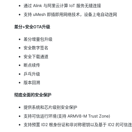
大模型解决方案
通过 Alink 与阿里云计算 IoT 服务无缝连接
迁移与运维管理
支持 uMesh 即插即用网络技术，设备上电自动连网
快速部署 Dify，高效搭建 
专有云
差分+安全OTA升级
10 分钟在聊天系统中增加
差分增量包升级
安全数字签名
安全下载通道
断点续传
乒乓升级
版本回溯
彻底全面的安全保护
提供系统和芯片级别安全保护
支持可信运行环境(支持 ARMV8-M Trust Zone)
支持预置 ID2 根身份证和非对称密钥以及基于 ID2 的可信