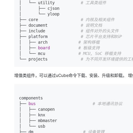
│   └── utility           
# 工具类组件
│       ├── cjson

│       └── yloop

├── core                  
# 内核及相关组件
├── document              
# 说明文档
├── include               
# 组件对外的头文件
├── platform              
# 芯片平台支持和BSP
│   ├── arch             
# 架构移植
│   ├── 
board 
# 板级支持
│   └── mcu              
# MCU, SoC 移植支持
└── projects              
# 为不同开发环境提供的工
增值类组件，可以通过uCube命令下载、安装、升级和卸载。 增值
components

├── 
bus 
# 本地通讯协议
│   ├── canopen

│   ├── knx

│   ├── mbmaster

│   └── usb

├── dm                     
# 设备管理