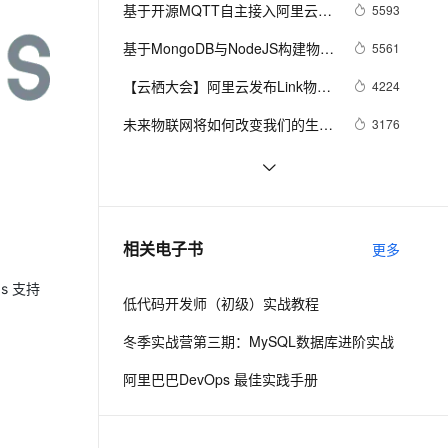
安全
我要投诉
e-1.1-I2V
Cosyvoice-V3-Flash
基于开源MQTT自主接入阿里云
5593
PolarDB
上云场景组合购
Milvus 弹性伸缩功能新增节
伴
IoT平台（总）
漫剧创作，剧本、分镜、视频高效生成
100%兼容MySQL、PostgreSQL，兼容Oracle，支持集中和分布式
覆盖90%+业务场景，专享组合折扣价
点支持范围
畅自然，细节丰富
高表现力语音合成大模型，语音克隆听感自然
VPN
基于MongoDB与NodeJS构建物联
5561
网系统
ernetes 版 ACK
云聚AI 严选权益
AI 原生数据库服务发布
SSL 证书
【云栖大会】阿里云发布Link物联
2V
Fun-ASR
4224
，一键激活高效办公新体验
理容器应用的 K8s 服务
精选AI产品，从模型到应用全链提效
Agent 数据网关
网平台 将智能赋予物联网
文戏情感细腻自然，动作戏激烈拳拳到肉，实现更强表演能力
支持中英文自由切换，具备更强的噪声鲁棒性
堡垒机
未来物联网将如何改变我们的生
3176
AI 用量加速计划
云原生数据库 PolarDB
活？
防火墙
、识别商机，让客服更高效、服务更出色。
新老同享，达量后返
Agentic Database 发布
物联网产业链资料汇总 主要是A股
2972
上市公司
主机安全
应用
AliOS Things KV组件的写平衡特
2942
性
千问办公
NEW
郑州高新区创新创业故事汇：传感
2428
AI 应用及服务市场
相关电子书
更多
的智能体编程平台
一站式AI生产力平台
器翘楚弄潮物联网
AI 应用
s 支持
伶鹊
低代码开发师（初级）实战教程
企业级人与Agent协作平台，接入和调度多个数字员工
智能客服平台，对话机器人、对话分析、智能外呼
大模型
冬季实战营第三期：MySQL数据库进阶实战
大模型服务平台百炼 - 全妙
自然语言处理
阿里巴巴DevOps 最佳实践手册
应用创作平台
多模态内容创作工具，已接入 DeepSeek
数据标注
机器学习