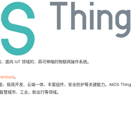
Deepseek-v4-pro
HappyHors
同享
万小智 AI 建站低至 15元/月
Qoder CN
AI 短剧/漫剧
云原生数据库 
快递物流查询
WordPress
成为服务伙
高校合作
点，立即开启云上创新
覆盖公网/内网、递归/权威、移动APP等全场景解析服务
送.CN域名，送备案服务码
基于千问大模型等，支持代码智能生成、研发智能问答
AI助力短剧
态智能体模型
旗舰 MoE 大模型，百万上下文与顶尖推理能力
图生视频，流
Ubuntu
服务生态伙伴
云工开物
企业应用
Works
Night Plan 支持 Qwen 3.8-Max
云原生大数据计算服务 MaxCompute
AI 办公
容器服务 Kub
NEW
GLM-5.2
Wan2.7-T
Red Hat
30+ 款产品免费体验
Data Agent 驱动的一站式 Data+AI 开发治理平台
夜间 5 折，Qwen/Meoo/TokenPlan 客户专享
面向分析的企业级SaaS模式云数据仓库
AI智能应用
提供一站式管
科研合作
视觉 Coding、空间感知、多模态思考等全面升级
1M上下文，专为长程任务能力而生
ERP
堂（旗舰版）
SUSE
智能客服
CRM
防护产品
2个月
自动承接线索
建站小程序
OA 办公系统
AI 应用构建
大模型原生
家族旗下的、面向 IoT 领域的、高可伸缩的物联网操作系统。
力提升
财税管理
模板建站
Qoder
大模型服务平台百炼-应用模版
HOT
NEW
面向真实软件
个人版上线、团队版降价；千问3.8-Max首发发尝鲜
丰富多元化的应用模版和解决方案
400电话
定制建站
download
。
致性能、极简开发、云端一体、丰富组件、安全防护等关键能力。AliOS Thing
万有无界
大模型服务平台百炼-智能体
方案
广告营销
模板小程序
、智慧城市、工业，新出行等领域。
的模型效果
灵活可视化地构建企业级 Agent
定制小程序
秒悟
人工智能平台 PAI
APP 开发
云端极速 AI 
新一代 AI 视频生成模型，深度适配广告营销等场景
AI Native 的算法工程平台，一站式完成建模、训练、推理服务部署
建站系统