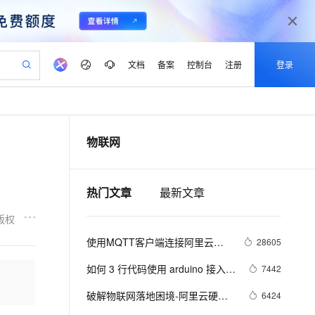
文档
备案
控制台
注册
登录
验
作计划
器
AI 活动
专业服务
服务伙伴合作计划
开发者社区
加入我们
产品动态
服务平台百炼
阿里云 OPC 创新助力计划
物联网
一站式生成采购清单，支持单品或批量购买
io：打造专属 AI 语音助手
S产品伙伴计划（繁花）
峰会
CS
造的大模型服务与应用开发平台
一句话生成原生可编辑精美 PPT 文稿
AI 生产力先锋
Al MaaS 服务伙伴赋能合作
域名
博文
Careers
至高可申请百万元
Qwen3.8-Max 模型上线
开启高性价比 AI 编程新体验
弹性可伸缩的云计算服务
Qwen-Audio-3.0-Realtime 端到端实时语音角色扮演
输入一句话想法, 轻松生成专业的 PPT
先锋实践拓展 AI 生产力的边界
Token 补贴，五大权
计划
海大会
伙伴信用分合作计划
商标
问答
社会招聘
热门文章
最新文章
益加速 OPC 成功
eek-V4-Pro
SS
一键部署幻兽帕鲁游戏服务器
飞天发布时刻
HOT
Open Search 向量检索版支
划
备案
电子书
校园招聘
pSeek-V4-Pro
视频创作，一键激活电商全链路生产力
稳定、安全、高性价比、高性能的云存储服务
一键购买专属联机服务器，轻松开启游戏
所见，即是所愿
持视频检索 Pipeline 功能
更多支持
版权
划
公司注册
镜像站
视频生成
语音识别与合成
专属 QwenPaw
漫剧工坊：一站式动画创作平台
AI 实训营
HOT
应用身份服务 (IDaaS)
使用MQTT客户端连接阿里云
28605
合作伙伴培训与认证
划
上云迁移
站生成，高效打造优质广告素材
全接入的云上超级电脑
从聊天伙伴进化为能主动干活的本地数字员工
快速生产连贯的高质量长漫剧
从基础到进阶，Agent 创客手把手教你
OpenClaw 管理能力上线
MQTT服务器
lScope
我要反馈
e-1.1-T2V
Qwen3-TTS-Flash
如何 3 行代码使用 arduino 接入阿
7442
查询合作伙伴
n Alibaba Cloud ISV 合作
代维服务
建企业门户网站
10 分钟搭建微信、支付宝小程序
MaxCompute MaxFrame 提
里云物联网平台
畅细腻的高质量视频
离线语音合成大模型，多语言方言自适应，低延迟高稳定
创新加速
ope
破解物联网落地困境-阿里云硬件
登录合作伙伴管理后台
我要建议
6424
站，无忧落地极速上线
以可视化方式快速构建移动和 PC 门户网站
国内短信简单易用，安全可靠，秒级触达，全球覆盖200+国家和地区。
高效部署网站，快速应用到小程序
供自动弹性内存功能
接入最佳实践