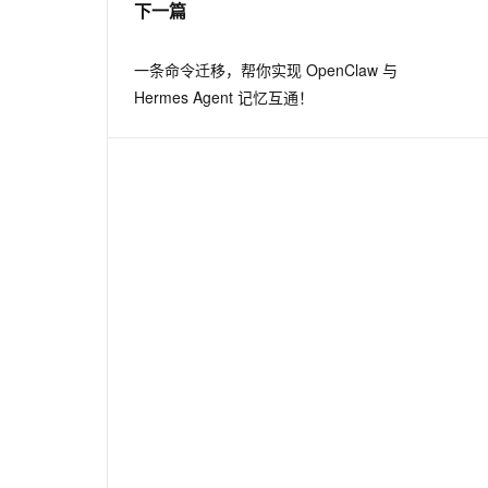
下一篇
息提取
与 AI 智能体进行实时音视频通话
一条命令迁移，帮你实现 OpenClaw 与
从文本、图片、视频中提取结构化的属性信息
构建支持视频理解的 AI 音视频实时通话应用
Hermes Agent 记忆互通！
t.diy 一步搞定创意建站
构建大模型应用的安全防护体系
通过自然语言交互简化开发流程,全栈开发支持
通过阿里云安全产品对 AI 应用进行安全防护