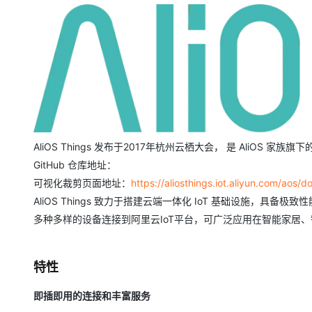
存储
天池大赛
Qwen3.7-Plus
云解析DNS
解决方案免费试用 新老
电子合同
最高领取价值200元试用
能看、能想、能动手的多模
安全
网络与CDN
AI 算法大赛
畅捷通
大数据开发治理平台 Data
AI 产品 免费试用
网络
安全
云开发大赛
Qwen3-VL-Plus
Tableau 订阅
1亿+ 大模型 tokens 和 
可观测
入门学习赛
中间件
AI空中课堂在线直播课
云防火墙
140+云产品 免费试用
上云与迁云
云原生的云上边界网络安全
产品新客免费试用，最长1
数据库
生态解决方案
大模型服务
企业出海
大模型ACA认证体验
大数据计算
AliOS Things 发布于2017年杭州云栖大会， 是 AliOS 
助力企业全员 AI 认知与能
行业生态解决方案
千问AI平台-Token Plan
GitHub 仓库地址：
政企业务
媒体服务
开发者生态解决方案
可视化裁剪页面地址：
https://aliosthings.iot.aliyun.com/aos/
企业服务与云通信
AliOS Things 致力于搭建云端一体化 IoT 基础设施，具备极
千问AI平台-模型体验
AI 开发和 AI 应用解决
多种多样的设备连接到阿里云IoT平台，可广泛应用在智能家居
在线体验全尺寸、多种模态
域名与网站
Happy 系列大模型
终端用户计算
特性
Serverless
即插即用的连接和丰富服务
开发工具