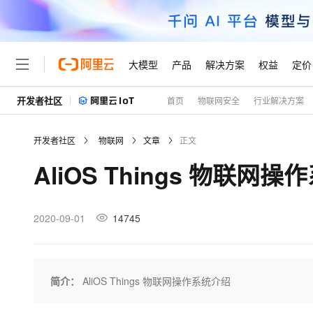
大模型
产品
解决方案
权益
定价
开发者社区
首页
物联网安全
行业解决方案
大模型
产品
解决方案
权益
定价
云市场
伙伴
服务
了解阿里云
精选产品
精选解决方案
普惠上云
产品定价
精选商城
成为销售伙伴
售前咨询
为什么选择阿里云
千问AI平台
开发者社区
物联网
文章
正文
了解云产品的定价详情
大模型服务平台百炼
千问办公，解锁你的工作
普惠上云 官方力荐
分销伙伴
在线服务
网站建设
什么是云计算
大
AliOS Things 物联网
大模型服务与应用平台
企业级Agent产品，直接
云服务器38元/年起，超
咨询伙伴
多端小程序
技术领先
云上成本管理
售后服务
轻量应用服务器
Agency Agents：拥
官方推荐返现计划
大模型
精选产品
精选解决方案
Salesforce 国际版订阅
稳定可靠
管理和优化成本
推荐新用户得奖励，单订单
销售伙伴合作计划
2020-09-01
14745
自助服务
友盟天域
安全合规
人工智能与机器学习
AI
文本生成
云数据库 RDS
HappyHorse 打造一
云工开物
无影生态合作计划
在线服务
观测云
分析师报告
高校专属算力普惠，学生认
计算
互联网应用开发
Qwen3.8-Max
HOT
Salesforce On Alibaba C
工单服务
Tuya 物联网平台阿里云
研究报告与白皮书
人工智能平台 PAI
快速拥有专属 OpenClaw
简介：
AliOS Things 物联网操作系统介绍
大模
Consulting Partner 合
大数据
容器
智能体时代全能旗舰模型
免费试用
短信专区
一站式AI开发、训练和推
蓝凌 OA
AI 大模型销售与服务生
现代化应用