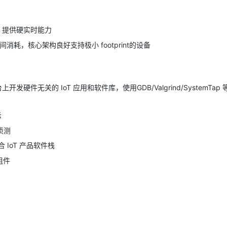
2KB，提供硬实时能力
消耗，核心架构良好支持极小 footprint的设备
发硬件无关的 IoT 应用和软件库，使用GDB/Valgrind/SystemTap 等
示
侦测
 IoT 产品软件栈
组件