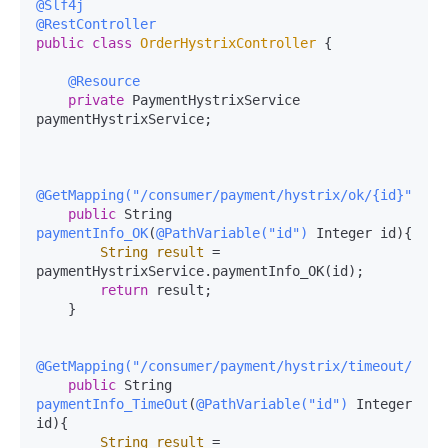
@Slf4j
@RestController
public
class
OrderHystrixController
 {

@Resource
private
 PaymentHystrixService 
paymentHystrixService;

@GetMapping("/consumer/payment/hystrix/ok/{id}")
public
 String 
paymentInfo_OK
(
@PathVariable("id")
 Integer id)
{

String
result
=
paymentHystrixService.paymentInfo_OK(id);

return
 result;

    }

@GetMapping("/consumer/payment/hystrix/timeout/{id}
public
 String 
paymentInfo_TimeOut
(
@PathVariable("id")
 Integer 
id)
{

String
result
=