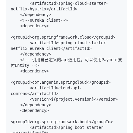
        <artifactId>spring-cloud-starter-
netflix-hystrix</artifactId>

    </dependency>

    <!--eureka client-->

    <dependency>

<groupId>org.springframework.cloud</groupId>

        <artifactId>spring-cloud-starter-
netflix-eureka-client</artifactId>

    </dependency>

    <!-- 引用自己定义的api通用包，可以使用Payment支
付Entity -->

    <dependency>

<groupId>com.angenin.springcloud</groupId>

        <artifactId>cloud-api-
commons</artifactId>

        <version>${project.version}</version>

    </dependency>

    <dependency>

<groupId>org.springframework.boot</groupId>

        <artifactId>spring-boot-starter-
web</artifactId>
