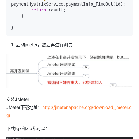
paymentHystrixService.paymentInfo_TimeOut(id);

return
 result;

    }

启动jmeter，然后再进行测试
安装JMeter
JMeter下载地址：
http://jmeter.apache.org/download_jmeter.c
gi
下载tgz和zip都可以：