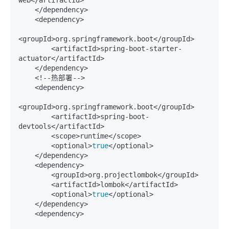
    </dependency>

    <dependency>

<groupId>org.springframework.boot</groupId>

        <artifactId>spring-boot-starter-
actuator</artifactId>

    </dependency>

    <!--热部署-->

    <dependency>

<groupId>org.springframework.boot</groupId>

        <artifactId>spring-boot-
devtools</artifactId>

        <scope>runtime</scope>

        <optional>
true
</optional>

    </dependency>

    <dependency>

        <groupId>org.projectlombok</groupId>

        <artifactId>lombok</artifactId>

        <optional>
true
</optional>

    </dependency>

    <dependency>
