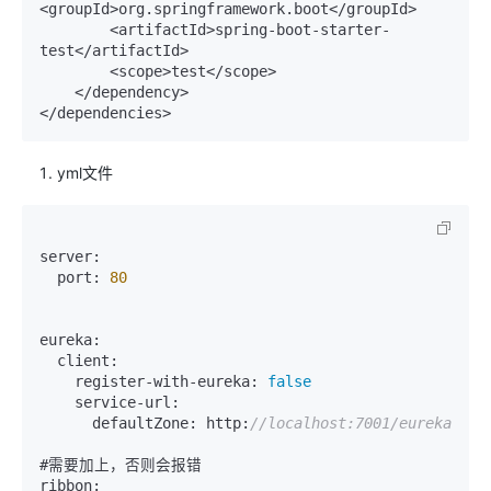
<groupId>org.springframework.boot</groupId>

        <artifactId>spring-boot-starter-
test</artifactId>

        <scope>test</scope>

    </dependency>

yml文件
server:

  port: 
80
eureka:

  client:

    register-with-eureka: 
false
    service-url:

      defaultZone: http:
//localhost:7001/eureka
#需要加上，否则会报错

ribbon:
