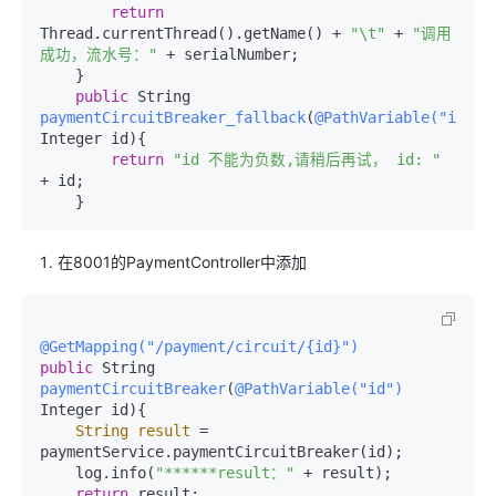
return
Thread.currentThread().getName() + 
"\t"
 + 
"调用
成功，流水号："
 + serialNumber;

    }

public
 String 
paymentCircuitBreaker_fallback
(
@PathVariable("id")
Integer id)
{

return
"id 不能为负数,请稍后再试， id: "
+ id;

在8001的PaymentController中添加
@GetMapping("/payment/circuit/{id}")
public
 String 
paymentCircuitBreaker
(
@PathVariable("id")
Integer id)
{

String
result
=
paymentService.paymentCircuitBreaker(id);

    log.info(
"******result："
 + result);

return
 result;
