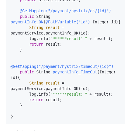
@GetMapping("/payment/hystrix/ok/{id}")
public
 String 
paymentInfo_OK
(
@PathVariable("id")
 Integer id)
{

String
result
=
paymentService.paymentInfo_OK(id);

        log.info(
"******result："
 + result);

return
 result;

    }

@GetMapping("/payment/hystrix/timeout/{id}")
public
 String 
paymentInfo_TimeOut
(Integer 
id)
{

String
result
=
paymentService.paymentInfo_OK(id);

        log.info(
"******result："
 + result);

return
 result;

    }

}