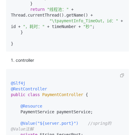
        }

return
"线程池："
 + 
Thread.currentThread().getName() +

"\tpaymentInfo_TimeOut，id："
 + 
id + 
"，耗时："
 + timeNumber + 
"秒"
;

    }

}
controller
@Slf4j
@RestController
public
class
PaymentController
 {

@Resource
    PaymentService paymentService;

@Value("${server.port}")
//spring的
@Value注解
private
 String ServerPort;
