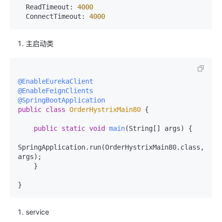
  ReadTimeout: 
4000
  ConnectTimeout: 
4000
主启动类
@EnableEurekaClient
@EnableFeignClients
@SpringBootApplication
public
class
OrderHystrixMain80
 {

public
static
void
main
(String[] args)
 {

SpringApplication.run(OrderHystrixMain80.class, 
args);

    }

service