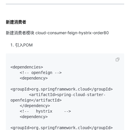
新建消费者
新建消费者模块 cloud-consumer-feign-hystrix-order80
引入POM
<dependencies>

    <!-- openfeign -->

    <dependency>

<groupId>org.springframework.cloud</groupId>

        <artifactId>spring-cloud-starter-
openfeign</artifactId>

    </dependency>

    <!--   hystrix     -->

    <dependency>

<groupId>org.springframework.cloud</groupId>
