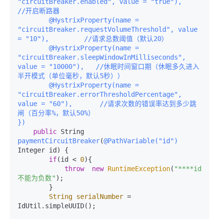
"circuitBreaker.enabled", value = "true"),                      
//开启断路器

        @HystrixProperty(name = 
"circuitBreaker.requestVolumeThreshold", value 
= "10"),         //请求总数阈值（默认20）

        @HystrixProperty(name = 
"circuitBreaker.sleepWindowInMilliseconds", 
value = "10000"),   //休眠时间窗口期（休眠多久进入
半开模式（单位毫秒，默认5秒））

        @HystrixProperty(name = 
"circuitBreaker.errorThresholdPercentage", 
value = "60"),       //请求次数的错误率达到多少跳
闸（百分率%，默认50%）

})
public
 String 
paymentCircuitBreaker
(
@PathVariable("id")
Integer id)
 {

if
(id < 
0
){

throw
new
RuntimeException
(
"****id 
不能为负数"
);

        }

String
serialNumber
=
IdUtil.simpleUUID();
