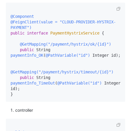
@Component
@FeignClient(value = "CLOUD-PROVIDER-HYSTRIX-
PAYMENT")
public
interface
PaymentHystrixService
 {

@GetMapping("/payment/hystrix/ok/{id}")
public
 String 
paymentInfo_OK
(
@PathVariable("id")
 Integer id)
;

@GetMapping("/payment/hystrix/timeout/{id}")
public
 String 
paymentInfo_TimeOut
(
@PathVariable("id")
 Integer 
id)
;

}
controller