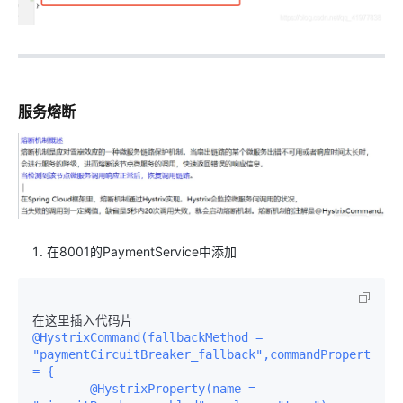
服务熔断
在8001的PaymentService中添加
在这里插入代码片    
@HystrixCommand(fallbackMethod = 
"paymentCircuitBreaker_fallback",commandProperties 
= {

        @HystrixProperty(name = 