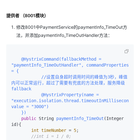
提供者 （8001模块）
修改8001中PaymentService的paymentInfo_TimeOut方
法，并添加paymentInfo_TimeOutHandler方法：
@HystrixCommand(fallbackMethod = 
"paymentInfo_TimeOutHandler", commandProperties 
= {

            //设置自身超时调用时间的峰值为3秒，峰值
内可以正常运行，超过了需要有兜底的方法处理，服务降级
fallback

            @HystrixProperty(name = 
"execution.isolation.thread.timeoutInMilliseconds", 
value = "3000")

    })
public
 String 
paymentInfo_TimeOut
(Integer 
id)
{

int
timeNumber
=
5
;

//int i = 1 / 0;