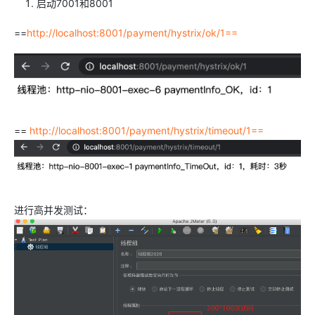
启动7001和8001
==
http://localhost:8001/payment/hystrix/ok/1==
==
http://localhost:8001/payment/hystrix/timeout/1==
进行高并发测试：