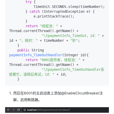
try
 {

            TimeUnit.SECONDS.sleep(timeNumber);

        } 
catch
 (InterruptedException e) {

            e.printStackTrace();

        }

return
"线程池："
 + 
Thread.currentThread().getName() +

"\tpaymentInfo_TimeOut，id："
 + 
id + 
"，耗时："
 + timeNumber + 
"秒"
;

    }

public
 String 
paymentInfo_TimeOutHandler
(Integer id)
{

return
"8001提供者，线程池："
 + 
Thread.currentThread().getName() + 

"\tpaymentInfo_TimeOutHandler系
统繁忙，请稍后再试，id："
 + id;

    }
然后在8001的主启动类上添加@EnableCircuitBreaker注
解，启用断路器。