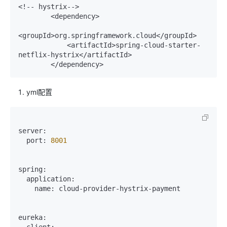
<!-- hystrix-->

        <dependency>

<groupId>org.springframework.cloud</groupId>

            <artifactId>spring-cloud-starter-
netflix-hystrix</artifactId>

        </dependency>
yml配置
server:

  port: 
8001
spring:

  application:

    name: cloud-provider-hystrix-payment

eureka:

  client:
