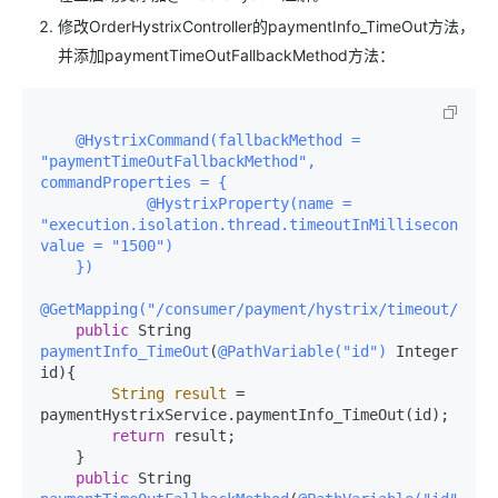
修改OrderHystrixController的paymentInfo_TimeOut方法，
并添加paymentTimeOutFallbackMethod方法：
@HystrixCommand(fallbackMethod = 
"paymentTimeOutFallbackMethod", 
commandProperties = {

            @HystrixProperty(name = 
"execution.isolation.thread.timeoutInMilliseconds", 
value = "1500")

    })
@GetMapping("/consumer/payment/hystrix/timeout/{id}
public
 String 
paymentInfo_TimeOut
(
@PathVariable("id")
 Integer 
id)
{

String
result
=
paymentHystrixService.paymentInfo_TimeOut(id);

return
 result;

    }

public
 String 