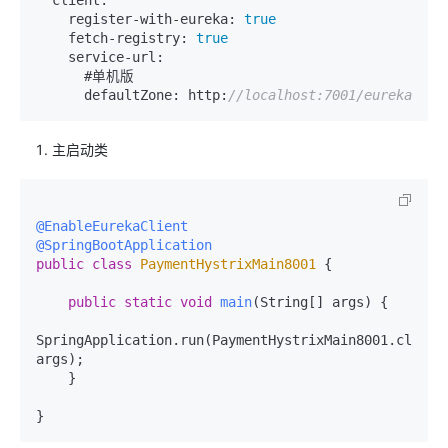
    register-with-eureka: 
true
    fetch-registry: 
true
    service-url:

      #单机版

      defaultZone: http:
//localhost:7001/eureka
主启动类
@EnableEurekaClient
@SpringBootApplication
public
class
PaymentHystrixMain8001
 {

public
static
void
main
(String[] args)
 {

SpringApplication.run(PaymentHystrixMain8001.class, 
args);

    }
