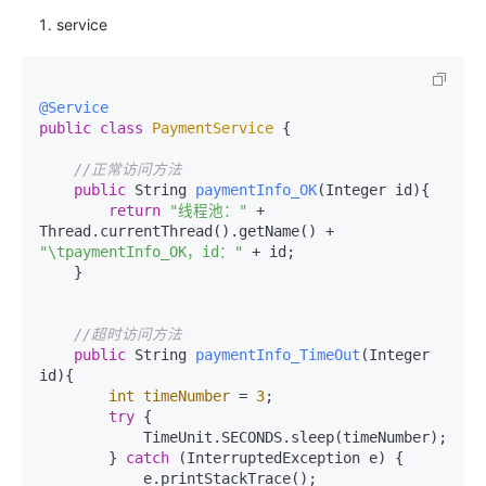
service
@Service
public
class
PaymentService
 {

//正常访问方法
public
 String 
paymentInfo_OK
(Integer id)
{

return
"线程池："
 + 
Thread.currentThread().getName() + 
"\tpaymentInfo_OK，id："
 + id;

    }

//超时访问方法
public
 String 
paymentInfo_TimeOut
(Integer 
id)
{

int
timeNumber
=
3
;

try
 {

            TimeUnit.SECONDS.sleep(timeNumber);

        } 
catch
 (InterruptedException e) {

            e.printStackTrace();
