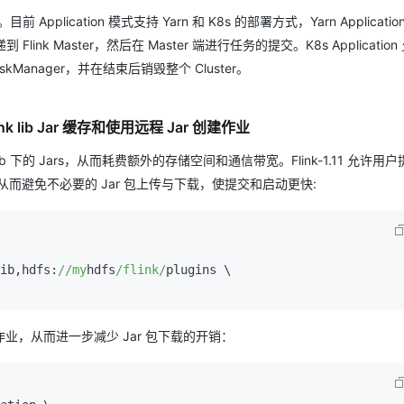
型
依托云原生高可用架构,实现Dify私有化部署
 模式。目前 Application 模式支持 Yarn 和 K8s 的部署方式，Yarn Applicati
用1%尺寸在特定领域达到大模型90%以上效果
Flink Master，然后在 Master 端进行任务的提交。K8s Applicatio
一个 AI 助手
超强辅助，Bol
即刻拥有 DeepSeek-R1 满血版
kManager，并在结束后销毁整个 Cluster。
在企业官网、通讯软件中为客户提供 AI 客服
多种方案随心选，轻松解锁专属 DeepSeek
程 Flink lib Jar 缓存和使用远程 Jar 创建作业
nk lib 下的 Jars，从而耗费额外的存储空间和通信带宽。Flink-1.11 允许用
，从而避免不必要的 Jar 包上传与下载，使提交和启动更快:
ib,hdfs:
//my
hdfs
/flink/
plugins \

建作业，从而进一步减少 Jar 包下载的开销：