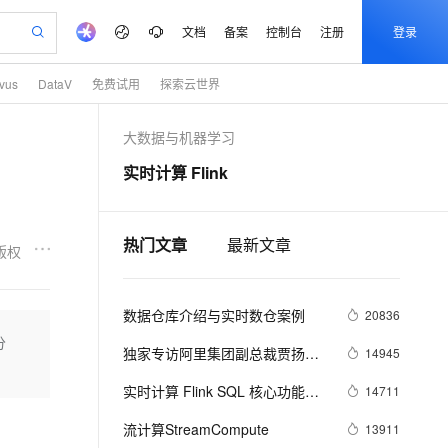
文档
备案
控制台
注册
登录
lvus
DataV
免费试用
探索云世界
验
作计划
器
AI 活动
专业服务
服务伙伴合作计划
开发者社区
加入我们
产品动态
服务平台百炼
阿里云 OPC 创新助力计划
大数据与机器学习
一站式生成采购清单，支持单品或批量购买
io：打造专属 AI 语音助手
S产品伙伴计划（繁花）
峰会
CS
造的大模型服务与应用开发平台
一句话生成原生可编辑精美 PPT 文稿
AI 生产力先锋
Al MaaS 服务伙伴赋能合作
域名
博文
Careers
至高可申请百万元
Qwen3.8-Max 模型上线
实时计算 Flink
开启高性价比 AI 编程新体验
弹性可伸缩的云计算服务
Qwen-Audio-3.0-Realtime 端到端实时语音角色扮演
输入一句话想法, 轻松生成专业的 PPT
先锋实践拓展 AI 生产力的边界
Token 补贴，五大权
计划
海大会
伙伴信用分合作计划
商标
问答
社会招聘
益加速 OPC 成功
eek-V4-Pro
SS
一键部署幻兽帕鲁游戏服务器
飞天发布时刻
HOT
Open Search 向量检索版支
划
备案
电子书
校园招聘
pSeek-V4-Pro
视频创作，一键激活电商全链路生产力
稳定、安全、高性价比、高性能的云存储服务
一键购买专属联机服务器，轻松开启游戏
所见，即是所愿
持视频检索 Pipeline 功能
热门文章
最新文章
更多支持
版权
划
公司注册
镜像站
视频生成
语音识别与合成
专属 QwenPaw
漫剧工坊：一站式动画创作平台
AI 实训营
HOT
应用身份服务 (IDaaS)
合作伙伴培训与认证
划
上云迁移
站生成，高效打造优质广告素材
全接入的云上超级电脑
从聊天伙伴进化为能主动干活的本地数字员工
快速生产连贯的高质量长漫剧
从基础到进阶，Agent 创客手把手教你
OpenClaw 管理能力上线
数据仓库介绍与实时数仓案例
lScope
20836
我要反馈
e-1.1-T2V
Qwen3-TTS-Flash
查询合作伙伴
n Alibaba Cloud ISV 合作
代维服务
建企业门户网站
10 分钟搭建微信、支付宝小程序
分
MaxCompute MaxFrame 提
畅细腻的高质量视频
离线语音合成大模型，多语言方言自适应，低延迟高稳定
独家专访阿里集团副总裁贾扬
14945
创新加速
ope
登录合作伙伴管理后台
我要建议
站，无忧落地极速上线
以可视化方式快速构建移动和 PC 门户网站
国内短信简单易用，安全可靠，秒级触达，全球覆盖200+国家和地区。
高效部署网站，快速应用到小程序
供自动弹性内存功能
清：我为什么选择加入阿里巴
安全
实时计算 Flink SQL 核心功能解
14711
我要投诉
e-1.1-I2V
Cosyvoice-V3-Flash
巴？
PolarDB
上云场景组合购
Milvus 弹性伸缩功能新增节
伴
密
漫剧创作，剧本、分镜、视频高效生成
100%兼容MySQL、PostgreSQL，兼容Oracle，支持集中和分布式
覆盖90%+业务场景，专享组合折扣价
点支持范围
畅自然，细节丰富
高表现力语音合成大模型，语音克隆听感自然
流计算StreamCompute
13911
VPN