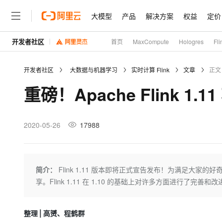
大模型
产品
解决方案
权益
定价
开发者社区
首页
MaxCompute
Hologres
Fli
大模型
产品
解决方案
权益
定价
云市场
伙伴
服务
了解阿里云
精选产品
精选解决方案
普惠上云
产品定价
精选商城
成为销售伙伴
售前咨询
为什么选择阿里云
千问AI平台
开发者社区
大数据与机器学习
实时计算 Flink
文章
正文
了解云产品的定价详情
大模型服务平台百炼
千问办公，解锁你的工作
普惠上云 官方力荐
分销伙伴
在线服务
网站建设
什么是云计算
大
重磅！Apache Flink 1
大模型服务与应用平台
企业级Agent产品，直接
云服务器38元/年起，超
咨询伙伴
多端小程序
技术领先
云上成本管理
售后服务
轻量应用服务器
Agency Agents：拥
官方推荐返现计划
大模型
精选产品
精选解决方案
Salesforce 国际版订阅
稳定可靠
管理和优化成本
推荐新用户得奖励，单订单
销售伙伴合作计划
2020-05-26
17988
自助服务
友盟天域
安全合规
人工智能与机器学习
AI
文本生成
云数据库 RDS
HappyHorse 打造一
云工开物
无影生态合作计划
在线服务
观测云
分析师报告
高校专属算力普惠，学生认
计算
互联网应用开发
Qwen3.8-Max
HOT
Salesforce On Alibaba C
工单服务
Tuya 物联网平台阿里云
研究报告与白皮书
人工智能平台 PAI
快速拥有专属 OpenClaw
简介：
Flink 1.11 版本即将正式宣告发布！为满足大家的好
大模
Consulting Partner 合
大数据
容器
智能体时代全能旗舰模型
免费试用
短信专区
一站式AI开发、训练和推
享。Flink 1.11 在 1.10 的基础上对许多方面进行了完善
蓝凌 OA
AI 大模型销售与服务生
现代化应用
存储
天池大赛
Qwen3.7-Plus
云解析DNS
解决方案免费试用 新老
电子合同
最高领取价值200元试用
能看、能想、能动手的多模
安全
网络与CDN
整理 | 高赟、程鹤群
AI 算法大赛
畅捷通