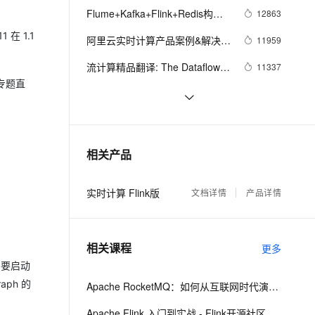
ernetes 版 ACK
云聚AI 严选权益
Flume+Kafka+Flink+Redis构建
AI 原生数据库服务发布
12863
SSL 证书
2V
Fun-ASR
，一键激活高效办公新体验
理容器应用的 K8s 服务
精选AI产品，从模型到应用全链提效
Agent 数据网关
大数据实时处理系统：实时统计
在 1.1
文戏情感细腻自然，动作戏激烈拳拳到肉，实现更强表演能力
支持中英文自由切换，具备更强的噪声鲁棒性
阿里云实时计算产品案例&解决方
堡垒机
11959
网站PV、UV展示
AI 用量加速计划
案汇总
云原生数据库 PolarDB
防火墙
流计算精品翻译: The Dataflow 
11337
、识别商机，让客服更高效、服务更出色。
新老同享，达量后返
Agentic Database 发布
Model
的专题直
主机安全
应用
接着！！Apache Flink 全领域干
11075
货合集（持续更新）
回顾 | Kafka x Flink Meetup 与世
10818
千问办公
NEW
AI 应用及服务市场
界人工智能大会大数据 AI 专场精
的智能体编程平台
一站式AI生产力平台
Flink SQL 功能解密系列 —— 流
10445
相关产品
彩回顾（附PPT下载）
AI 应用
式 TopN 挑战与实现
伶鹊
企业级人与Agent协作平台，接入和调度多个数字员工
智能客服平台，对话机器人、对话分析、智能外呼
大模型
实时计算 Flink版
文档详情
产品详情
大模型服务平台百炼 - 全妙
自然语言处理
应用创作平台
多模态内容创作工具，已接入 DeepSeek
数据标注
相关课程
更多
机器学习
需要启动
aph 的
Apache RocketMQ：如何从互联网时代演进到云
息提取
与 AI 智能体进行实时音视频通话
Apache Flink 入门到实战 - Flink开源社区出品