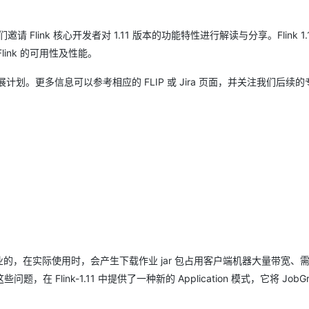
服务生态伙伴
云工开物
企业应用
Works
Night Plan 支持 Qwen 3.8-Max
云原生大数据计算服务 MaxCompute
AI 办公
容器服务 Kub
NEW
GLM-5.2
Wan2.7-T
Red Hat
30+ 款产品免费体验
Data Agent 驱动的一站式 Data+AI 开发治理平台
夜间 5 折，Qwen/Meoo/TokenPlan 客户专享
面向分析的企业级SaaS模式云数据仓库
AI智能应用
提供一站式管
科研合作
Flink 核心开发者对 1.11 版本的功能特性进行解读与分享。Flink 1.11 
视觉 Coding、空间感知、多模态思考等全面升级
1M上下文，专为长程任务能力而生
ERP
堂（旗舰版）
SUSE
ink 的可用性及性能。
智能客服
CRM
防护产品
2个月
自动承接线索
计划。更多信息可以参考相应的 FLIP 或 Jira 页面，并关注我们后续
建站小程序
OA 办公系统
AI 应用构建
大模型原生
力提升
财税管理
模板建站
Qoder
大模型服务平台百炼-应用模版
HOT
NEW
面向真实软件
个人版上线、团队版降价；千问3.8-Max首发发尝鲜
丰富多元化的应用模版和解决方案
400电话
定制建站
万有无界
大模型服务平台百炼-智能体
方案
广告营销
模板小程序
的模型效果
灵活可视化地构建企业级 Agent
定制小程序
秒悟
人工智能平台 PAI
APP 开发
云端极速 AI 
新一代 AI 视频生成模型，深度适配广告营销等场景
AI Native 的算法工程平台，一站式完成建模、训练、推理服务部署
建站系统
提交作业的，在实际使用时，会产生下载作业 jar 包占用客户端机器大量带宽、
ink-1.11 中提供了一种新的 Application 模式，它将 JobGr
AI 应用
10分钟微调：让0.6B模型媲美235B模
多模态数据信