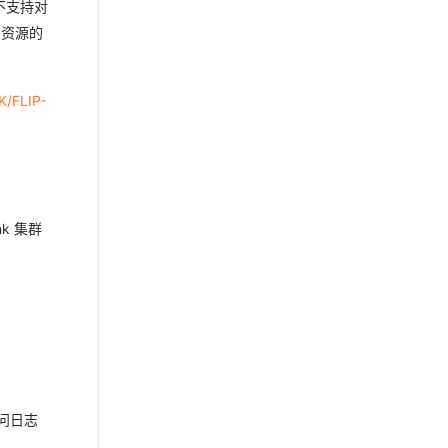
 不支持对
 资源的
K/FLIP-
nk 集群
访问日志