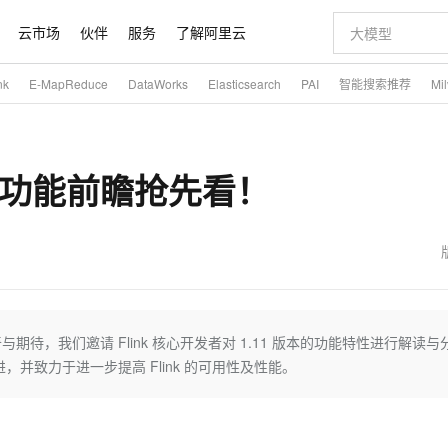
云市场
伙伴
服务
了解阿里云
nk
E-MapReduce
DataWorks
Elasticsearch
PAI
智能搜索推荐
Mi
AI 特惠
数据与 API
成为产品伙伴
企业增值服务
最佳实践
价格计算器
AI 场景体
基础软件
产品伙伴合
阿里云认证
市场活动
配置报价
大模型
自助选配和估算价格
新方式
睿译宝，AI翻译排版一步到位
智启 AI 普惠权益
产品生态集成认证中心
企业支持计划
云上春晚
域名与网站
千问官方 MaaS 平台，为开发者和 Agent 而生，新用户赠送 1 亿 + tokens 额度
Qwen Aud
AI Coding
阿里云Maa
2026 阿里云
云服务器 E
为企业打
数据集
Windows
大模型认证
模型
NEW
NEW
.11 功能前瞻抢先看！
交付可用成果
值低价云产品抢先购
上传文档即自动完成翻译和格式还原
至高享 1亿+免费 tokens，加速 Al 应用落地
提供智能易用的域名与建站服务
智能编程，一键
安全可靠、
产品生态伙伴
专家技术服务
云上奥运之旅
弹性计算合作
阿里云中企出
手机三要素
宝塔 Linux
全部认证
价格优势
有专属领域专家
GLM-5.2：长任务时代开源旗舰模型
阿里云 OPC 创新助力计划
千问大模型
即刻拥有 DeepS
AI 电商营销
对象存储 O
大模型
产品生态伙伴工作台
企业增值服务台
云栖战略参考
云存储合作计
云栖大会
身份实名认证
CentOS
训练营
推动算力普惠，释放技术红利
最高返9万
多领域专家智能体,一键组建 AI 虚拟交付团队
快速构建应用程序和网站，即刻迈出上云第一步
至高百万元 Token 补贴，加速一人公司成长
多元化、高性能、安全可靠的大模型服务
真正可用的 1M 上下文,一次完成代码全链路开发
轻松解锁专属 Dee
从图文生成到
云上的中国
数据库合作计
活动全景
短信
Docker
图片和
站式影视创作平台
Hermes Agent，打造自进化智能体
Token Plan 模型订阅计划
数字证书管理服务（原SSL证书）
5 分钟轻松部署
AI 广告创作
无影云电脑
企业成长
NEW
信息公告
看见新力量
云网络合作计
OCR 文字识别
JAVA
证享300元代金券
可视化编排打通从文字构思到成片全链路闭环
全托管，含MySQL、PostgreSQL、SQL Server、MariaDB多引擎
自主进化，持久记忆，越用越聪明
Qwen3.8-Max 首发尝鲜，限时加量 10 倍，夜间低至2折
实现全站HTTPS，呈现可信的WEB访问
图文、视频一
随时随地安
魔搭 Mode
Kimi-K3
HappyHors
NEW
loud
服务实践
官网公告
金融模力时刻
Salesforce O
版
发票查验
全能环境
Claude Code + GStack 打造工程团队
千问办公，限时限量积分加倍
Qoder
低代码高效构
AI 建站
短信服务
奇与期待，我们邀请 Flink 核心开发者对 1.11 版本的功能特性进行解读与
型
NEW
作计划
Kimi 最新旗舰模型，长程编程与推理利器
让文字生成流
计划
创新中心
魔搭 ModelSc
健康状态
理服务
让AI从“聊天伙伴”进化为能干活的“数字员工”
安装技能 GStack，拥有专属 AI 工程团队
你的AI工作搭子，覆盖日常办公高频场景
面向真实软件的智能体编程平台
0 代码专业建
和改进，并致力于进一步提高 Flink 的可用性及性能。
客户案例
天气预报查询
操作系统
态合作计划
Deepseek-v4-pro
HappyHors
同享
万小智 AI 建站低至 15元/月
Qoder CN
AI 短剧/漫剧
云原生数据库 
快递物流查询
WordPress
成为服务伙
高校合作
点，立即开启云上创新
覆盖公网/内网、递归/权威、移动APP等全场景解析服务
送.CN域名，送备案服务码
基于千问大模型等，支持代码智能生成、研发智能问答
AI助力短剧
态智能体模型
旗舰 MoE 大模型，百万上下文与顶尖推理能力
图生视频，流
Ubuntu