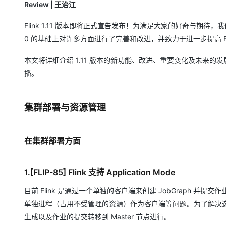
Review | 王治江
大数据开发治理平台 Data
AI 产品 免费试用
网络
安全
云开发大赛
Qwen3-VL-Plus
Tableau 订阅
1亿+ 大模型 tokens 和 
Flink 1.11 版本即将正式宣告发布！为满足大家的好奇与期待，我们邀请 
可观测
入门学习赛
中间件
AI空中课堂在线直播课
0 的基础上对许多方面进行了完善和改进，并致力于进一步提高 Fl
云防火墙
140+云产品 免费试用
上云与迁云
云原生的云上边界网络安全
产品新客免费试用，最长1
数据库
本文将详细介绍 1.11 版本的新功能、改进、重要变化及未来的发展
生态解决方案
大模型服务
企业出海
大模型ACA认证体验
大数据计算
播。
助力企业全员 AI 认知与能
行业生态解决方案
千问AI平台-Token Plan
政企业务
媒体服务
开发者生态解决方案
集群部署与资源管理
企业服务与云通信
千问AI平台-模型体验
AI 开发和 AI 应用解决
在线体验全尺寸、多种模态
域名与网站
在集群部署方面
Happy 系列大模型
终端用户计算
1.[FLIP-85] Flink 支持 Application Mode
Serverless
目前 Flink 是通过一个单独的客户端来创建 JobGraph 并
开发工具
大模型解决方案
单独进程（占用不受管理的资源）作为客户端等问题。为了解决这些问题，在 Fl
迁移与运维管理
生成以及作业的提交转移到 Master 节点进行。
快速部署 Dify，高效搭建 