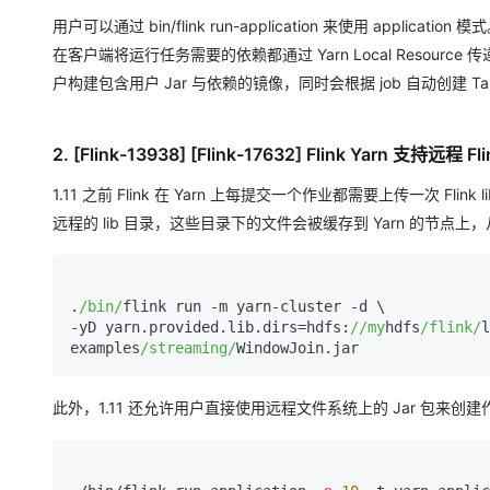
专有云
用户可以通过 bin/flink run-application 来使用 application
在客户端将运行任务需要的依赖都通过 Yarn Local Resource 传递到 
10 分钟在聊天系统中增加
户构建包含用户 Jar 与依赖的镜像，同时会根据 job 自动创建 Tas
2. [Flink-13938] [Flink-17632] Flink Yarn 支持远
1.11 之前 Flink 在 Yarn 上每提交一个作业都需要上传一次 Fli
远程的 lib 目录，这些目录下的文件会被缓存到 Yarn 的节点上
.
/bin/
flink run -m yarn-cluster -d \

-yD yarn.provided.lib.dirs=hdfs:
//my
hdfs
/flink/
l
examples
/streaming/
WindowJoin.jar
此外，1.11 还允许用户直接使用远程文件系统上的 Jar 包来创