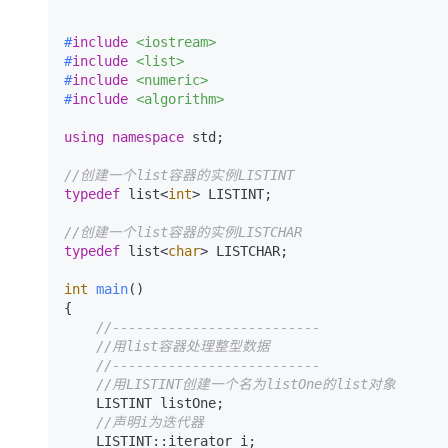
#
include
<iostream>
#
include
<list>
#
include
<numeric>
#
include
<algorithm>
using
namespace
 std;

//创建一个list容器的实例LISTINT
typedef
 list<
int
> LISTINT;

//创建一个list容器的实例LISTCHAR
typedef
 list<
char
> LISTCHAR;

int
main
()
{

//--------------------------
//用list容器处理整型数据
//--------------------------
//用LISTINT创建一个名为listOne的list对象
    LISTINT listOne;

//声明i为迭代器
    LISTINT::iterator i;
