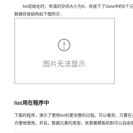
大模型解决方案
list初始化时，申请的空间大小为6，存放下了data中的6个元素，
迁移与运维管理
数据存放结构如下图所示：
快速部署 Dify，高效搭建 
专有云
10 分钟在聊天系统中增加
list用在程序中
下面的程序，演示了使用list的更完整的过程。可以看到，只要在头部使用
方便地使用，并且，数据元素的类型，依靠着模板机制可以自由