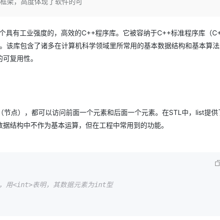
用框架，高度体现了软件的可
Deepseek-v4-pro
HappyHors
同享
万小智 AI 建站低至 15元/月
Qoder CN
AI 短剧/漫剧
云原生数据库 
快递物流查询
WordPress
成为服务伙
高校合作
点，立即开启云上创新
覆盖公网/内网、递归/权威、移动APP等全场景解析服务
送.CN域名，送备案服务码
基于千问大模型等，支持代码智能生成、研发智能问答
AI助力短剧
态智能体模型
旗舰 MoE 大模型，百万上下文与顶尖推理能力
图生视频，流
Ubuntu
服务生态伙伴
库，是一个具有工业强度的，高效的C++程序库。它被容纳于C++标准程序库（C++
云工开物
企业应用
Works
Night Plan 支持 Qwen 3.8-Max
云原生大数据计算服务 MaxCompute
AI 办公
容器服务 Kub
NEW
GLM-5.2
Wan2.7-T
Red Hat
革命性的一部分。该库包含了诸多在计算机科学领域里所常用的基本数据结构和基本算
30+ 款产品免费体验
Data Agent 驱动的一站式 Data+AI 开发治理平台
夜间 5 折，Qwen/Meoo/TokenPlan 客户专享
面向分析的企业级SaaS模式云数据仓库
AI智能应用
提供一站式管
科研合作
视觉 Coding、空间感知、多模态思考等全面升级
1M上下文，专为长程任务能力而生
ERP
的可复用性。
堂（旗舰版）
SUSE
智能客服
CRM
防护产品
2个月
自动承接线索
建站小程序
OA 办公系统
AI 应用构建
大模型原生
力提升
财税管理
模板建站
节点），都可以访问前面一个元素和后面一个元素。在STL中，list提供
Qoder
大模型服务平台百炼-应用模版
HOT
NEW
数据结构中不作为基本运算，但在工程中常用到的功能。
面向真实软件
个人版上线、团队版降价；千问3.8-Max首发发尝鲜
丰富多元化的应用模版和解决方案
400电话
定制建站
万有无界
大模型服务平台百炼-智能体
方案
广告营销
模板小程序
的模型效果
灵活可视化地构建企业级 Agent
定制小程序
秒悟
人工智能平台 PAI
APP 开发
类，用<int>表明，其数据元素为int型
云端极速 AI 
新一代 AI 视频生成模型，深度适配广告营销等场景
AI Native 的算法工程平台，一站式完成建模、训练、推理服务部署
建站系统