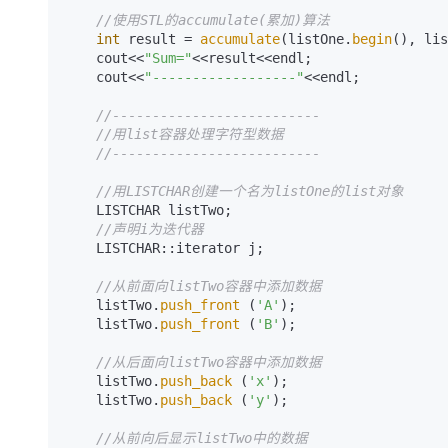
//使用STL的accumulate(累加)算法
int
 result = 
accumulate
(listOne.
begin
(), lis
    cout<<
"Sum="
<<result<<endl;

    cout<<
"------------------"
<<endl;

//--------------------------
//用list容器处理字符型数据
//--------------------------
//用LISTCHAR创建一个名为listOne的list对象
    LISTCHAR listTwo;

//声明i为迭代器
    LISTCHAR::iterator j;

//从前面向listTwo容器中添加数据
    listTwo.
push_front
 (
'A'
);

    listTwo.
push_front
 (
'B'
);

//从后面向listTwo容器中添加数据
    listTwo.
push_back
 (
'x'
);

    listTwo.
push_back
 (
'y'
);

//从前向后显示listTwo中的数据