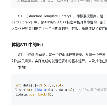
存储
天池大赛
构和基本算法。为广大C++程序员们提供了一个可扩展的应
Qwen3.7-Plus
云解析DNS
解决方案免费试用 新老
电子合同
最高领取价值200元试用
能看、能想、能动手的多模
安全
网络与CDN
AI 算法大赛
畅捷通
STL（Standard Template Library），即标准模板
大数据开发治理平台 Data
AI 产品 免费试用
网络
安全
云开发大赛
Qwen3-VL-Plus
Tableau 订阅
dard Library）中，是ANSI/ISO C++标准中极具
1亿+ 大模型 tokens 和 
可观测
入门学习赛
大C++程序员们提供了一个可扩展的应用框架，高度体现了软件
中间件
AI空中课堂在线直播课
云防火墙
140+云产品 免费试用
上云与迁云
云原生的云上边界网络安全
产品新客免费试用，最长1
数据库
生态解决方案
体验STL中的list
大模型服务
企业出海
大模型ACA认证体验
大数据计算
助力企业全员 AI 认知与能
行业生态解决方案
STL中提供的list类，是一个双向循环链表类。从每一个元素（
千问AI平台-Token Plan
政企业务
媒体服务
列的成员函数，实则完成的就是链表中的基本运算，以及其他在
开发者生态解决方案
例如：
企业服务与云通信
千问AI平台-模型体验
AI 开发和 AI 应用解决
在线体验全尺寸、多种模态
域名与网站
int
 data[
6
]={
3
,
5
,
7
,
9
,
2
,
4
Happy 系列大模型
终端用户计算
list<
int
> 
lidata
(data, data
+6
)
;  
//list是个模板
lidata.
push_back
(
6
);  

Serverless
...
开发工具