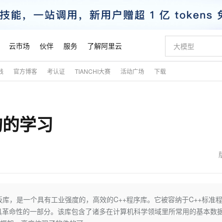
云市场
伙伴
服务
了解阿里云
践
官方博客
考认证
TIANCHI大赛
活动广场
下载
AI 特惠
数据与 API
成为产品伙伴
企业增值服务
最佳实践
价格计算器
AI 场景体
基础软件
产品伙伴合
阿里云认证
市场活动
配置报价
大模型
自助选配和估算价格
步到位
智启 AI 普惠权益
产品生态集成认证中心
企业支持计划
云上春晚
域名与网站
Qwen Audio：打造专属 AI 语音助手
千问官方 MaaS 平台，为开发者和 Agent 而生，新用户赠送 1 亿 + tokens 额度
一句话生成原生
AI Coding
阿里云Maa
2026 阿里云
云服务器 E
为企业打
数据集
Windows
大模型认证
模型
NEW
NEW
构的学习
格式还原
值低价云产品抢先购
至高享 1亿+免费 tokens，加速 Al 应用落地
提供智能易用的域名与建站服务
Qwen-Audio-3.0-Realtime 端到端实时语音角色扮演
输入一句话想法,
智能编程，一键
安全可靠、
产品生态伙伴
专家技术服务
云上奥运之旅
弹性计算合作
阿里云中企出
手机三要素
宝塔 Linux
全部认证
价格优势
开源旗舰模型
即刻拥有 DeepSeek-V4-Pro
阿里云 OPC 创新助力计划
千问大模型
一键部署幻兽
AI 电商营销
对象存储 O
大模型
产品生态伙伴工作台
企业增值服务台
云栖战略参考
云存储合作计
云栖大会
身份实名认证
CentOS
训练营
推动算力普惠，释放技术红利
最高返9万
真正可用的 1M 上下文,一次完成代码全链路开发
快速构建应用程序和网站，即刻迈出上云第一步
轻松解锁专属 DeepSeek-V4-Pro
至高百万元 Token 补贴，加速一人公司成长
多元化、高性能、安全可靠的大模型服务
一键购买专属
从图文生成到
云上的中国
数据库合作计
活动全景
短信
Docker
图片和
自进化智能体
5 分钟轻松部署专属 QwenPaw
Token Plan 模型订阅计划
数字证书管理服务（原SSL证书）
高效搭建 AI
AI 广告创作
无影云电脑
企业成长
NEW
HOT
信息公告
看见新力量
云网络合作计
OCR 文字识别
JAVA
越聪明
证享300元代金券
全托管，含MySQL、PostgreSQL、SQL Server、MariaDB多引擎
Qwen3.8-Max 首发尝鲜，限时加量 10 倍，夜间低至2折
实现全站HTTPS，呈现可信的WEB访问
从聊天伙伴进化为能主动干活的本地数字员工
图文、视频一
随时随地安
魔搭 Mode
Kimi-K3
HappyHors
NEW
loud
服务实践
官网公告
金融模力时刻
Salesforce O
版
发票查验
全能环境
Claude Code + GStack 打造工程团队
千问办公，限时限量积分加倍
Qoder
低代码高效构
AI 建站
短信服务
），即标准模板库，是一个具有工业强度的，高效的C++程序库。它被容纳于C++标准
型
NEW
作计划
Kimi 最新旗舰模型，长程编程与推理利器
让文字生成流
计划
创新中心
魔搭 ModelSc
健康状态
理服务
让AI从“聊天伙伴”进化为能干活的“数字员工”
安装技能 GStack，拥有专属 AI 工程团队
你的AI工作搭子，覆盖日常办公高频场景
面向真实软件的智能体编程平台
0 代码专业建
O C++标准中极具革命性的一部分。该库包含了诸多在计算机科学领域里所常用的基本数
客户案例
天气预报查询
操作系统
态合作计划