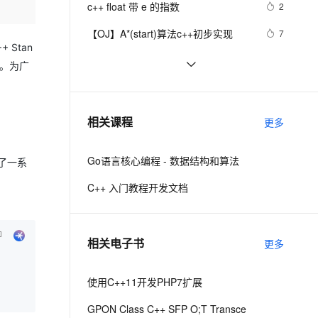
安全
c++ float 带 e 的指数
我要投诉
e-1.1-I2V
Cosyvoice-V3-Flash
2
PolarDB
上云场景组合购
Milvus 弹性伸缩功能新增节
伴
漫剧创作，剧本、分镜、视频高效生成
100%兼容MySQL、PostgreSQL，兼容Oracle，支持集中和分布式
覆盖90%+业务场景，专享组合折扣价
点支持范围
畅自然，细节丰富
高表现力语音合成大模型，语音克隆听感自然
VPN
【OJ】A*(start)算法c++初步实现
7
 Stan
ernetes 版 ACK
云聚AI 严选权益
AI 原生数据库服务发布
SSL 证书
【C++调试】深入探索C++调试：从
6
2V
Fun-ASR
法。为广
，一键激活高效办公新体验
理容器应用的 K8s 服务
精选AI产品，从模型到应用全链提效
Agent 数据网关
DWARF到堆栈解析
文戏情感细腻自然，动作戏激烈拳拳到肉，实现更强表演能力
支持中英文自由切换，具备更强的噪声鲁棒性
堡垒机
【C++STL基础入门】深入浅出string
5
AI 用量加速计划
云原生数据库 PolarDB
类的比较(compare)、复制(copy)
防火墙
、识别商机，让客服更高效、服务更出色。
设计模式C++学习笔记之十六
新老同享，达量后返
Agentic Database 发布
8
相关课程
更多
（Observer观察者模式）
主机安全
应用
Go语言核心编程 - 数据结构和算法
了一系
千问办公
NEW
AI 应用及服务市场
的智能体编程平台
一站式AI生产力平台
C++ 入门教程开发文档
AI 应用
伶鹊
企业级人与Agent协作平台，接入和调度多个数字员工
智能客服平台，对话机器人、对话分析、智能外呼
大模型
相关电子书
更多
大模型服务平台百炼 - 全妙
自然语言处理
应用创作平台
多模态内容创作工具，已接入 DeepSeek
使用C++11开发PHP7扩展
数据标注
机器学习
GPON Class C++ SFP O;T Transce