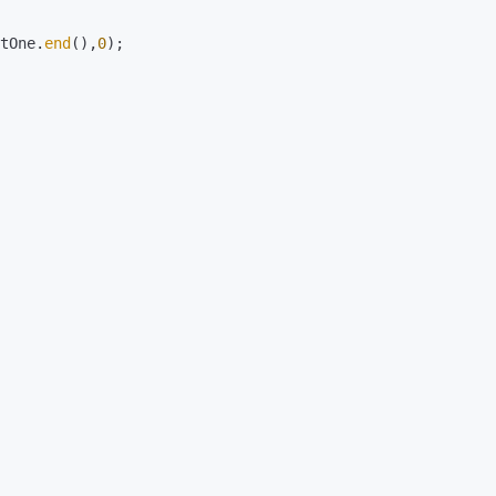
tOne.
end
(),
0
);
