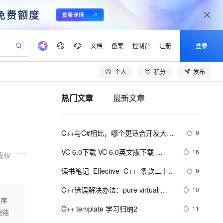
文档
备案
控制台
注册
登录
个人
积分
发布
验
作计划
器
AI 活动
专业服务
服务伙伴合作计划
开发者社区
加入我们
产品动态
服务平台百炼
阿里云 OPC 创新助力计划
热门文章
最新文章
一站式生成采购清单，支持单品或批量购买
可编辑精美 PPT 文稿
S产品伙伴计划（繁花）
峰会
CS
造的大模型服务与应用开发平台
Agency Agents：拥有专属领域专家
AI 生产力先锋
Al MaaS 服务伙伴赋能合作
域名
博文
Careers
至高可申请百万元
Qwen3.8-Max 模型上线
 轻松生成专业的 PPT
开启高性价比 AI 编程新体验
弹性可伸缩的云计算服务
先锋实践拓展 AI 生产力的边界
多领域专家智能体,一键组建 AI 虚拟交付团队
Token 补贴，五大权
计划
海大会
伙伴信用分合作计划
商标
问答
社会招聘
C++与C#相比，哪个更适合开发大型
9
益加速 OPC 成功
帕鲁游戏服务器
SS
HappyHorse 打造一站式影视创作平台
飞天发布时刻
HOT
Open Search 向量检索版支
划
备案
电子书
校园招聘
游戏？
联机服务器，轻松开启游戏
视频创作，一键激活电商全链路生产力
稳定、安全、高性价比、高性能的云存储服务
所见，即是所愿
持视频检索 Pipeline 功能
可视化编排打通从文字构思到成片全链路闭环
更多支持
VC 6.0下载 VC 6.0英文版下载 
16
版权
划
公司注册
镜像站
视频生成
语音识别与合成
Visual C++ 6.0 英文企业版 集成SP6
 智能体与工作流应用
漫剧工坊：一站式动画创作平台
AI 实训营
应用身份服务 (IDaaS)
读书笔记_Effective_C++_条款二十
9
合作伙伴培训与认证
完美版（最新更新地址，百度网盘）
划
上云迁移
站生成，高效打造优质广告素材
全接入的云上超级电脑
通过阿里云百炼高效搭建AI应用,助力高效开发
快速生产连贯的高质量长漫剧
从基础到进阶，Agent 创客手把手教你
OpenClaw 管理能力上线
五： 考虑写出一个不抛出异常的swap
lScope
我要反馈
e-1.1-T2V
Qwen3-TTS-Flash
C++错误解决办法：pure virtual 
10
查询合作伙伴
函数
n Alibaba Cloud ISV 合作
代维服务
建企业门户网站
10 分钟搭建微信、支付宝小程序
程序
MaxCompute MaxFrame 提
method called
畅细腻的高质量视频
离线语音合成大模型，多语言方言自适应，低延迟高稳定
创新加速
C++ template 学习归纳2
ope
登录合作伙伴管理后台
11
我要建议
站，无忧落地极速上线
以可视化方式快速构建移动和 PC 门户网站
国内短信简单易用，安全可靠，秒级触达，全球覆盖200+国家和地区。
高效部署网站，快速应用到小程序
供自动弹性内存功能
据结