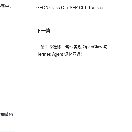
链表中，
GPON Class C++ SFP OLT Transce
息提取
与 AI 智能体进行实时音视频通话
从文本、图片、视频中提取结构化的属性信息
构建支持视频理解的 AI 音视频实时通话应用
下一篇
t.diy 一步搞定创意建站
构建大模型应用的安全防护体系
通过自然语言交互简化开发流程,全栈开发支持
通过阿里云安全产品对 AI 应用进行安全防护
一条命令迁移，帮你实现 OpenClaw 与
Hermes Agent 记忆互通！
功能即能够