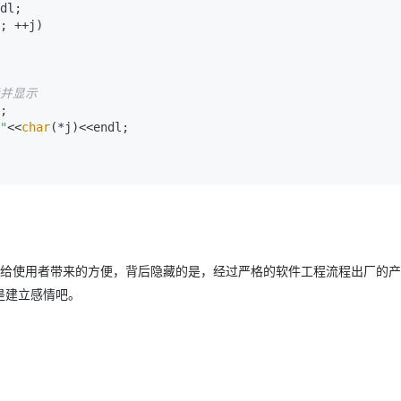
dl;

; ++j)

元素并显示
;

"
<<
char
(*j)<<endl;

。这给使用者带来的方便，背后隐藏的是，经过严格的软件工程流程出厂的
是建立感情吧。