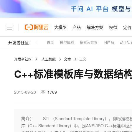
大模型
产品
解决方案
权益
定价
开发者社区
首页
模型体验
探索云世界
问产品
动手实
大模型
产品
解决方案
权益
定价
云市场
伙伴
服务
了解阿里云
精选产品
精选解决方案
普惠上云
产品定价
精选商城
成为销售伙伴
售前咨询
为什么选择阿里云
千问AI平台
开发者社区
人工智能
文章
正文
了解云产品的定价详情
大模型服务平台百炼
睿译宝，AI翻译排版一
普惠上云 官方力荐
分销伙伴
在线服务
网站建设
什么是云计算
大
C++标准模板库与数据结
大模型服务与应用平台
上传文档即自动完成翻译和
云服务器38元/年起，超
咨询伙伴
多端小程序
技术领先
云上成本管理
售后服务
轻量应用服务器
GLM-5.2：长任务时代
官方推荐返现计划
大模型
精选产品
精选解决方案
Salesforce 国际版订阅
稳定可靠
管理和优化成本
推荐新用户得奖励，单订单
销售伙伴合作计划
2015-09-20
1769
自助服务
友盟天域
安全合规
人工智能与机器学习
AI
文本生成
云数据库 RDS
Hermes Agent，打造
云工开物
无影生态合作计划
在线服务
观测云
分析师报告
自主进化，持久记忆，越用
高校专属算力普惠，学生认
计算
互联网应用开发
Qwen3.8-Max
HOT
Salesforce On Alibaba C
工单服务
Tuya 物联网平台阿里云
研究报告与白皮书
人工智能平台 PAI
快速拥有专属 OpenClaw
简介：
STL（Standard Template Library
大模
Consulting Partner 合
大数据
容器
智能体时代全能旗舰模型
免费试用
短信专区
一站式AI开发、训练和推
库（C++ Standard Library）中，是ANSI/IS
蓝凌 OA
AI 大模型销售与服务生
现代化应用