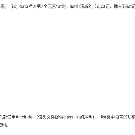
当向lidata插入第7个元素“6”时，list申请新的节点单元，插入到list
AI 应用
10分钟微调：让0.6B模型媲美235B模
多模态数据信
型
依托云原生高可用架构,实现Dify私有化部署
用1%尺寸在特定领域达到大模型90%以上效果
一个 AI 助手
超强辅助，Bol
即刻拥有 DeepSeek-R1 满血版
在企业官网、通讯软件中为客户提供 AI 客服
多种方案随心选，轻松解锁专属 DeepSeek
#include （该头文件提供class list的声明），list类中预置的
使用。