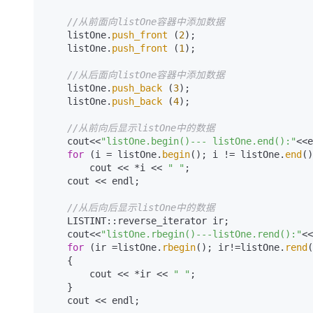
//从前面向listOne容器中添加数据
    listOne.
push_front
 (
2
);

    listOne.
push_front
 (
1
);

//从后面向listOne容器中添加数据
    listOne.
push_back
 (
3
);

    listOne.
push_back
 (
4
);

//从前向后显示listOne中的数据
    cout<<
"listOne.begin()--- listOne.end():"
<<e
for
 (i = listOne.
begin
(); i != listOne.
end
()
        cout << *i << 
" "
;

    cout << endl;

//从后向后显示listOne中的数据
    LISTINT::reverse_iterator ir;

    cout<<
"listOne.rbegin()---listOne.rend():"
<<
for
 (ir =listOne.
rbegin
(); ir!=listOne.
rend
(
    {

        cout << *ir << 
" "
;

    }

    cout << endl;
