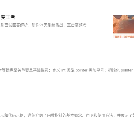
秒变王者
《C++面试冲刺周刊》第三期聚焦指针与引用的区别，从青铜到王者级别面试回答解析，助你21天系统备战，直击高频考点，提升实战能力，轻松应对大厂C++面试。