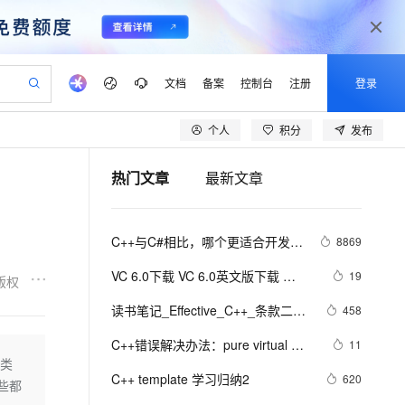
文档
备案
控制台
注册
登录
个人
积分
发布
验
作计划
器
AI 活动
专业服务
服务伙伴合作计划
开发者社区
加入我们
产品动态
服务平台百炼
阿里云 OPC 创新助力计划
热门文章
最新文章
一站式生成采购清单，支持单品或批量购买
可编辑精美 PPT 文稿
S产品伙伴计划（繁花）
峰会
CS
造的大模型服务与应用开发平台
Agency Agents：拥有专属领域专家
AI 生产力先锋
Al MaaS 服务伙伴赋能合作
域名
博文
Careers
至高可申请百万元
Qwen3.8-Max 模型上线
 轻松生成专业的 PPT
开启高性价比 AI 编程新体验
弹性可伸缩的云计算服务
先锋实践拓展 AI 生产力的边界
多领域专家智能体,一键组建 AI 虚拟交付团队
Token 补贴，五大权
计划
海大会
伙伴信用分合作计划
商标
问答
社会招聘
C++与C#相比，哪个更适合开发大
8869
益加速 OPC 成功
帕鲁游戏服务器
SS
HappyHorse 打造一站式影视创作平台
飞天发布时刻
HOT
Open Search 向量检索版支
划
备案
电子书
校园招聘
型游戏？
联机服务器，轻松开启游戏
视频创作，一键激活电商全链路生产力
稳定、安全、高性价比、高性能的云存储服务
所见，即是所愿
持视频检索 Pipeline 功能
可视化编排打通从文字构思到成片全链路闭环
更多支持
VC 6.0下载 VC 6.0英文版下载 
19
版权
划
公司注册
镜像站
视频生成
语音识别与合成
Visual C++ 6.0 英文企业版 集成SP6
 智能体与工作流应用
漫剧工坊：一站式动画创作平台
AI 实训营
应用身份服务 (IDaaS)
读书笔记_Effective_C++_条款二十
458
合作伙伴培训与认证
完美版（最新更新地址，百度网盘）
划
上云迁移
站生成，高效打造优质广告素材
全接入的云上超级电脑
通过阿里云百炼高效搭建AI应用,助力高效开发
快速生产连贯的高质量长漫剧
从基础到进阶，Agent 创客手把手教你
OpenClaw 管理能力上线
五： 考虑写出一个不抛出异常的
lScope
我要反馈
e-1.1-T2V
Qwen3-TTS-Flash
C++错误解决办法：pure virtual 
11
查询合作伙伴
swap函数
n Alibaba Cloud ISV 合作
代维服务
建企业门户网站
10 分钟搭建微信、支付宝小程序
向类
MaxCompute MaxFrame 提
method called
畅细腻的高质量视频
离线语音合成大模型，多语言方言自适应，低延迟高稳定
创新加速
C++ template 学习归纳2
ope
登录合作伙伴管理后台
620
我要建议
站，无忧落地极速上线
以可视化方式快速构建移动和 PC 门户网站
国内短信简单易用，安全可靠，秒级触达，全球覆盖200+国家和地区。
高效部署网站，快速应用到小程序
供自动弹性内存功能
些都