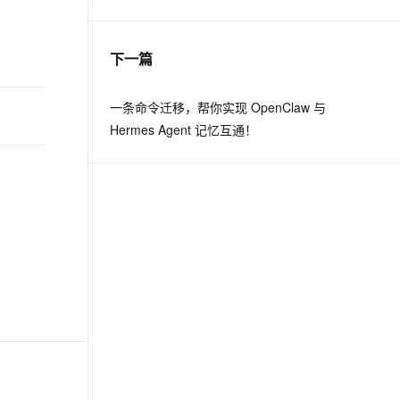
息提取
与 AI 智能体进行实时音视频通话
下一篇
从文本、图片、视频中提取结构化的属性信息
构建支持视频理解的 AI 音视频实时通话应用
t.diy 一步搞定创意建站
构建大模型应用的安全防护体系
一条命令迁移，帮你实现 OpenClaw 与
通过自然语言交互简化开发流程,全栈开发支持
通过阿里云安全产品对 AI 应用进行安全防护
Hermes Agent 记忆互通！