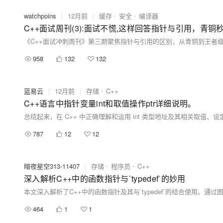
watchpoins
|
12月前
|
缓存
安全
编译器
C++面试周刊(3):面试不慌,这样回答指针与引用，青铜
958
132
132
蓝易云
|
12月前
|
存储
C++
C++语言中指针变量int和取值操作ptr详细说明。
787
12
12
暗夜星空313-11407
|
存储
程序员
C++
深入解析C++中的函数指针与`typedef`的妙用
464
1
1