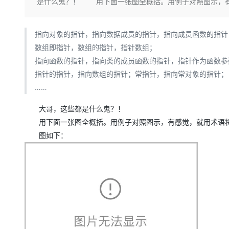
存储
天池大赛
是什么鬼？！ 用下面一张图全概括。用例子对照图示，有
Qwen3.7-Plus
云解析DNS
解决方案免费试用 新老
电子合同
最高领取价值200元试用
能看、能想、能动手的多模
安全
网络与CDN
AI 算法大赛
畅捷通
指向对象的指针，指向数据成员的指针，指向成员函数的指针
大数据开发治理平台 Data
AI 产品 免费试用
网络
安全
云开发大赛
Qwen3-VL-Plus
Tableau 订阅
数组即指针，数组的指针，指针数组；
1亿+ 大模型 tokens 和 
可观测
入门学习赛
指向函数的指针，指向类的成员函数的指针，指针作为函数参
中间件
AI空中课堂在线直播课
云防火墙
140+云产品 免费试用
指针的指针，指向数组的指针；常指针，指向常对象的指针；
上云与迁云
云原生的云上边界网络安全
产品新客免费试用，最长1
数据库
……
生态解决方案
大模型服务
企业出海
大模型ACA认证体验
大数据计算
大哥，这些都是什么鬼？！
助力企业全员 AI 认知与能
行业生态解决方案
千问AI平台-Token Plan
政企业务
用下面一张图全概括。用例子对照图示，有感觉，就用术语将
媒体服务
开发者生态解决方案
图如下：
企业服务与云通信
千问AI平台-模型体验
AI 开发和 AI 应用解决
在线体验全尺寸、多种模态
域名与网站
Happy 系列大模型
终端用户计算
Serverless
开发工具