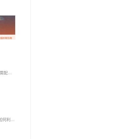
总结起来，在 C++ 中正确理解和运用 int 类型地址及其相关取值、设定等操纵至关重要且基础性强：定义 int 类型 pointer 需加星号；初始化 pointer 需配合 & 取址；读写 pointer 执向之处需配合 * 解引用操纵进行。
本文深入解析了C++中的函数指针及其与`typedef`的结合使用。通过图示和代码示例，详细介绍了函数指针的基本概念、声明和使用方法，并展示了如何利用`typedef`简化复杂的函数指针声明，提升代码的可读性和可维护性。