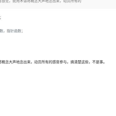
感觉，就用术语将概念大声地念出来，动员所有的
Deepseek-v4-pro
HappyHors
同享
万小智 AI 建站低至 15元/月
Qoder CN
AI 短剧/漫剧
云原生数据库 
快递物流查询
WordPress
成为服务伙
高校合作
点，立即开启云上创新
覆盖公网/内网、递归/权威、移动APP等全场景解析服务
送.CN域名，送备案服务码
基于千问大模型等，支持代码智能生成、研发智能问答
AI助力短剧
态智能体模型
旗舰 MoE 大模型，百万上下文与顶尖推理能力
图生视频，流
Ubuntu
服务生态伙伴
；
云工开物
企业应用
Works
Night Plan 支持 Qwen 3.8-Max
云原生大数据计算服务 MaxCompute
AI 办公
容器服务 Kub
NEW
GLM-5.2
Wan2.7-T
Red Hat
30+ 款产品免费体验
Data Agent 驱动的一站式 Data+AI 开发治理平台
夜间 5 折，Qwen/Meoo/TokenPlan 客户专享
面向分析的企业级SaaS模式云数据仓库
AI智能应用
提供一站式管
科研合作
视觉 Coding、空间感知、多模态思考等全面升级
1M上下文，专为长程任务能力而生
ERP
数，指针函数；
堂（旗舰版）
SUSE
智能客服
CRM
防护产品
2个月
自动承接线索
建站小程序
OA 办公系统
AI 应用构建
大模型原生
力提升
财税管理
模板建站
Qoder
大模型服务平台百炼-应用模版
HOT
NEW
概念大声地念出来，动员所有的感官参与，搞清楚这些，不是事。
面向真实软件
个人版上线、团队版降价；千问3.8-Max首发发尝鲜
丰富多元化的应用模版和解决方案
400电话
定制建站
万有无界
大模型服务平台百炼-智能体
方案
广告营销
模板小程序
的模型效果
灵活可视化地构建企业级 Agent
定制小程序
秒悟
人工智能平台 PAI
APP 开发
云端极速 AI 
新一代 AI 视频生成模型，深度适配广告营销等场景
AI Native 的算法工程平台，一站式完成建模、训练、推理服务部署
建站系统