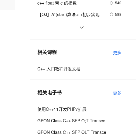
安全
c++ float 带 e 的指数
我要投诉
e-1.1-I2V
Cosyvoice-V3-Flash
540
PolarDB
上云场景组合购
Milvus 弹性伸缩功能新增节
伴
漫剧创作，剧本、分镜、视频高效生成
100%兼容MySQL、PostgreSQL，兼容Oracle，支持集中和分布式
覆盖90%+业务场景，专享组合折扣价
点支持范围
畅自然，细节丰富
高表现力语音合成大模型，语音克隆听感自然
VPN
【OJ】A*(start)算法c++初步实现
588
ernetes 版 ACK
云聚AI 严选权益
AI 原生数据库服务发布
SSL 证书
【C++调试】深入探索C++调试：从
6
2V
Fun-ASR
，一键激活高效办公新体验
理容器应用的 K8s 服务
精选AI产品，从模型到应用全链提效
Agent 数据网关
DWARF到堆栈解析
文戏情感细腻自然，动作戏激烈拳拳到肉，实现更强表演能力
支持中英文自由切换，具备更强的噪声鲁棒性
堡垒机
【C++STL基础入门】深入浅出string
5
AI 用量加速计划
云原生数据库 PolarDB
类的比较(compare)、复制(copy)
防火墙
、识别商机，让客服更高效、服务更出色。
设计模式C++学习笔记之十六
新老同享，达量后返
Agentic Database 发布
7
相关课程
更多
（Observer观察者模式）
主机安全
应用
C++ 入门教程开发文档
千问办公
NEW
AI 应用及服务市场
的智能体编程平台
一站式AI生产力平台
AI 应用
伶鹊
相关电子书
更多
企业级人与Agent协作平台，接入和调度多个数字员工
智能客服平台，对话机器人、对话分析、智能外呼
大模型
大模型服务平台百炼 - 全妙
使用C++11开发PHP7扩展
自然语言处理
应用创作平台
多模态内容创作工具，已接入 DeepSeek
GPON Class C++ SFP O;T Transce
数据标注
机器学习
GPON Class C++ SFP OLT Transce