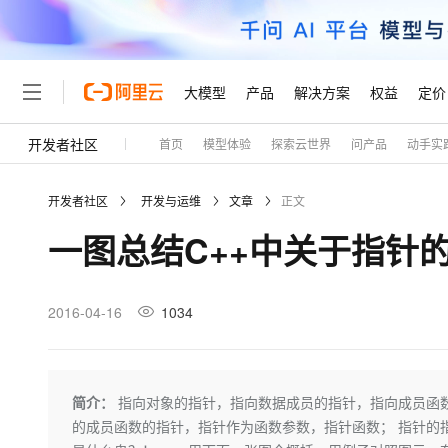
大模型
产品
解决方案
权益
定价
开发者社区
首页
模型体验
探索云世界
问产品
动手实
大模型
产品
解决方案
权益
定价
云市场
伙伴
服务
了解阿里云
精选产品
精选解决方案
普惠上云
产品定价
精选商城
成为销售伙伴
售前咨询
为什么选择阿里云
千问AI平台
开发者社区
开发与运维
文章
正文
了解云产品的定价详情
大模型服务平台百炼
睿译宝，AI翻译排版一
普惠上云 官方力荐
分销伙伴
在线服务
网站建设
什么是云计算
大
一图总结C++中关于指针
大模型服务与应用平台
上传文档即自动完成翻译和
云服务器38元/年起，超
咨询伙伴
多端小程序
技术领先
云上成本管理
售后服务
轻量应用服务器
GLM-5.2：长任务时代
官方推荐返现计划
大模型
精选产品
精选解决方案
Salesforce 国际版订阅
稳定可靠
管理和优化成本
推荐新用户得奖励，单订单
销售伙伴合作计划
2016-04-16
1034
自助服务
友盟天域
安全合规
人工智能与机器学习
AI
文本生成
云数据库 RDS
Hermes Agent，打造
云工开物
无影生态合作计划
在线服务
观测云
分析师报告
自主进化，持久记忆，越用
高校专属算力普惠，学生认
计算
互联网应用开发
Qwen3.8-Max
HOT
Salesforce On Alibaba C
工单服务
Tuya 物联网平台阿里云
研究报告与白皮书
人工智能平台 PAI
快速拥有专属 OpenClaw
简介：
指向对象的指针，指向数据成员的指针，指向成员函数
大模
Consulting Partner 合
大数据
容器
智能体时代全能旗舰模型
免费试用
短信专区
一站式AI开发、训练和推
的成员函数的指针，指针作为函数参数，指针函数； 指针的
蓝凌 OA
AI 大模型销售与服务生
现代化应用