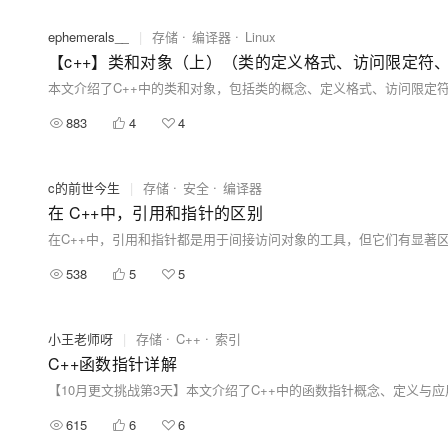
ephemerals__
|
存储
编译器
Linux
【c++】类和对象（上）（类的定义格式、访问限定符、
883
4
4
c的前世今生
|
存储
安全
编译器
在 C++中，引用和指针的区别
538
5
5
小王老师呀
|
存储
C++
索引
C++函数指针详解
615
6
6