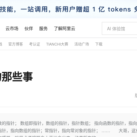
云市场
伙伴
服务
了解阿里云
践
官方博客
考认证
TIANCHI大赛
活动广场
下载
AI 特惠
数据与 API
成为产品伙伴
企业增值服务
最佳实践
价格计算器
AI 场景体
基础软件
产品伙伴合
阿里云认证
市场活动
配置报价
大模型
自助选配和估算价格
步到位
智启 AI 普惠权益
产品生态集成认证中心
企业支持计划
云上春晚
域名与网站
Qwen Audio：打造专属 AI 语音助手
千问官方 MaaS 平台，为开发者和 Agent 而生，新用户赠送 1 亿 + tokens 额度
一句话生成原生
AI Coding
阿里云Maa
2026 阿里云
云服务器 E
为企业打
数据集
Windows
大模型认证
模型
NEW
NEW
的那些事
格式还原
值低价云产品抢先购
至高享 1亿+免费 tokens，加速 Al 应用落地
提供智能易用的域名与建站服务
Qwen-Audio-3.0-Realtime 端到端实时语音角色扮演
输入一句话想法,
智能编程，一键
安全可靠、
产品生态伙伴
专家技术服务
云上奥运之旅
弹性计算合作
阿里云中企出
手机三要素
宝塔 Linux
全部认证
价格优势
开源旗舰模型
即刻拥有 DeepSeek-V4-Pro
阿里云 OPC 创新助力计划
千问大模型
一键部署幻兽
AI 电商营销
对象存储 O
大模型
产品生态伙伴工作台
企业增值服务台
云栖战略参考
云存储合作计
云栖大会
身份实名认证
CentOS
训练营
推动算力普惠，释放技术红利
最高返9万
真正可用的 1M 上下文,一次完成代码全链路开发
快速构建应用程序和网站，即刻迈出上云第一步
轻松解锁专属 DeepSeek-V4-Pro
至高百万元 Token 补贴，加速一人公司成长
多元化、高性能、安全可靠的大模型服务
一键购买专属
从图文生成到
云上的中国
数据库合作计
活动全景
短信
Docker
图片和
自进化智能体
5 分钟轻松部署专属 QwenPaw
Token Plan 模型订阅计划
数字证书管理服务（原SSL证书）
高效搭建 AI
AI 广告创作
无影云电脑
企业成长
NEW
HOT
信息公告
看见新力量
云网络合作计
OCR 文字识别
JAVA
越聪明
证享300元代金券
全托管，含MySQL、PostgreSQL、SQL Server、MariaDB多引擎
Qwen3.8-Max 首发尝鲜，限时加量 10 倍，夜间低至2折
实现全站HTTPS，呈现可信的WEB访问
从聊天伙伴进化为能主动干活的本地数字员工
图文、视频一
随时随地安
魔搭 Mode
Kimi-K3
HappyHors
NEW
loud
服务实践
官网公告
金融模力时刻
Salesforce O
版
发票查验
全能环境
Claude Code + GStack 打造工程团队
千问办公，限时限量积分加倍
Qoder
低代码高效构
AI 建站
短信服务
的指针； 数组即指针，数组的指针，指针数组； 指向函数的指针，指
型
NEW
作计划
Kimi 最新旗舰模型，长程编程与推理利器
让文字生成流
计划
创新中心
魔搭 ModelSc
健康状态
理服务
让AI从“聊天伙伴”进化为能干活的“数字员工”
安装技能 GStack，拥有专属 AI 工程团队
你的AI工作搭子，覆盖日常办公高频场景
面向真实软件的智能体编程平台
0 代码专业建
指针，指向数组的指针；常指针，指向常对象的指针； …… 大哥，这
客户案例
天气预报查询
操作系统
态合作计划