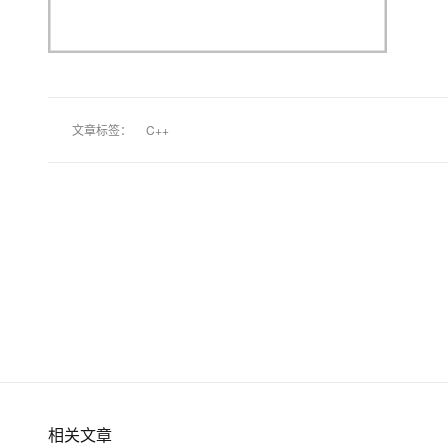
大模型解决方案
迁移与运维管理
快速部署 Dify，高效搭建 
专有云
10 分钟在聊天系统中增加
文章标签：
C++
相关文章