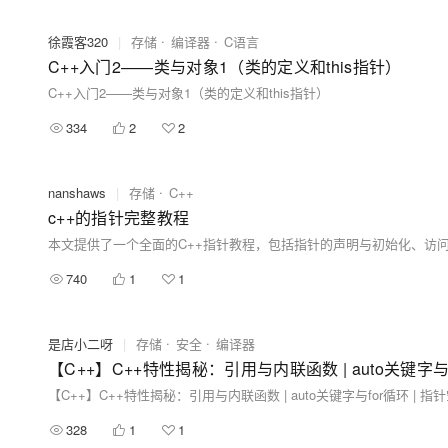
徐霞客320
|
存储
编译器
C语言
C++入门2——类与对象1（类的定义和this指针）
C++入门2——类与对象1（类的定义和this指针）
334
2
2
nanshaws
|
存储
C++
c++的指针完整教程
740
1
1
是店小二呀
|
存储
安全
编译器
【C++】C++特性揭秘：引用与内联函数 | auto关键字与
【C++】C++特性揭秘：引用与内联函数 | auto关键字与for循环 | 指
328
1
1