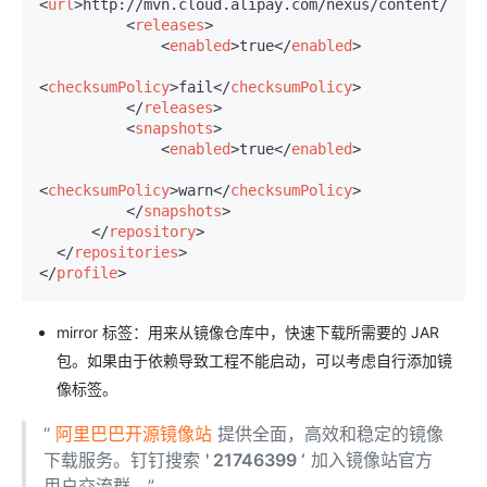
<
url
>
http://mvn.cloud.alipay.com/nexus/content/grou
<
releases
>
<
enabled
>
true
</
enabled
>
<
checksumPolicy
>
fail
</
checksumPolicy
>
</
releases
>
<
snapshots
>
<
enabled
>
true
</
enabled
>
<
checksumPolicy
>
warn
</
checksumPolicy
>
</
snapshots
>
</
repository
>
</
repositories
>
</
profile
>
mirror 标签：用来从镜像仓库中，快速下载所需要的 JAR
包。如果由于依赖导致工程不能启动，可以考虑自行添加镜
像标签。
“
阿里巴巴开源镜像站
提供全面，高效和稳定的镜像
下载服务。钉钉搜索
' 21746399 ‘
加入镜像站官方
用户交流群。”