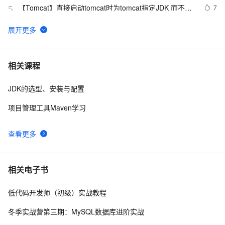
【Tomcat】直接启动tomcat时为tomcat指定JDK 而不是
7
5
读取环境变量中的配置
Oracle 要慌了！华为终于开源了自家的 Huawei JDK
13
6
——毕昇 JDK！
集合详解（四）----HashSet和HashMap源码剖析
2
7
相关课程
（JDK1.7）
JDK的选型、安装与配置
ubuntu12.04 安装配置jdk1.7
8
8
项目管理工具Maven学习
JDK 21中的字符串模板：提升代码可读性与维护性的新
12
9
利器
查看更多
【本地与Java无缝对接】JDK 22外部函数和内存API：
8
10
JNI终结者，性能与安全双提升！
相关电子书
低代码开发师（初级）实战教程
冬季实战营第三期：MySQL数据库进阶实战