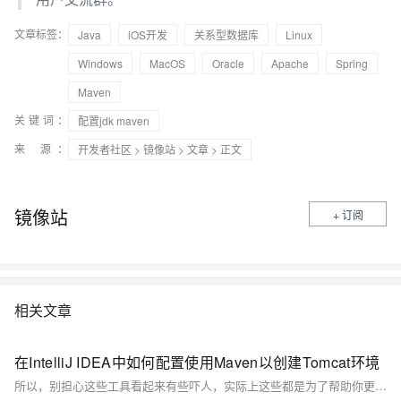
文章标签：
Java
iOS开发
关系型数据库
Linux
Windows
MacOS
Oracle
Apache
Spring
Maven
关键词：
配置jdk maven
来 源：
开发者社区
>
镜像站
>
文章
> 正文
镜像站
+ 订阅
相关文章
在IntelliJ IDEA中如何配置使用Maven以创建Tomcat环境
所以，别担心这些工具看起来有些吓人，实际上这些都是为了帮助你更好的完成工作的工具，就像超市里的各种烹饪工具一样，尽管它们看起来可能很复杂，但只要你学会用，它们会为你烹饪出一道道美妙的食物。这就是学习新技能的乐趣，让我们一起享受这个过程，攀登知识的高峰！