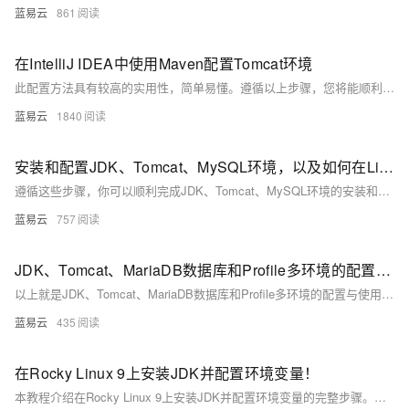
蓝易云
861
在IntelliJ IDEA中使用Maven配置Tomcat环境
此配置方法具有较高的实用性，简单易懂。遵循以上步骤，您将能顺利在IntelliJ IDEA中使用Maven配置Tomcat环境，从而进行Web项目的开发和调试。
蓝易云
1840
安装和配置JDK、Tomcat、MySQL环境，以及如何在Linux下更改后端端口。
遵循这些步骤，你可以顺利完成JDK、Tomcat、MySQL环境的安装和配置，并在Linux下更改后端端口。祝你顺利！
蓝易云
757
JDK、Tomcat、MariaDB数据库和Profile多环境的配置与使用
以上就是JDK、Tomcat、MariaDB数据库和Profile多环境的配置与使用的基本步骤。这些步骤可能会因为你的具体需求和环境而有所不同，但是基本的思路是一样的。希望这些信息能够帮助你更好地理解和使用这些工具。
蓝易云
435
在Rocky Linux 9上安装JDK并配置环境变量！
本教程介绍在Rocky Linux 9上安装JDK并配置环境变量的完整步骤。首先更新系统，清理旧版本JDK相关包及残留文件，确保环境干净。接着搜索并安装所需版本的JDK（如OpenJDK 17），验证安装是否成功。然后查找JDK安装路径，配置全局环境变量`JAVA_HOME`和`PATH`，最后验证环境变量设置。按照此流程操作，可顺利完成Java开发环境搭建，支持多版本切换（如JDK 8/11/17）。生产环境请谨慎操作，避免影响现有服务。