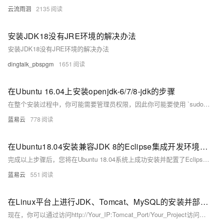
云流雨洄
2135
安装JDK18没有JRE环境的解决办法
安装JDK18没有JRE环境的解决办法
dingtalk_pbspgm
1651
在Ubuntu 16.04上安装openjdk-6/7/8-jdk的步骤
在整个安装过程中，你可能需要管理员权限，因此你可能要使用 `sudo` 来获取必要的权限。记得做完每一个步骤后，都要检查输出，以确保没有发生错误，并且每项操作都成功完成。如果在安装过程中遇到问题，查看 `/var/log/` 下的日志文件对于问题的解决可能是有帮助的。
蓝易云
778
在Ubuntu18.04安装兼容JDK 8的Eclipse集成开发环境的指南。
完成以上步骤后，您将在Ubuntu 18.04系统上成功安装并配置了Eclipse IDE，它将与JDK 8兼容，可以开始进行Java开发工作。如果遇到任何问题，请确保每一步骤都正确执行，并检查是否所有路径都与您的具体情况相匹配。
蓝易云
551
在Linux平台上进行JDK、Tomcat、MySQL的安装并部署后端项目
现在，你可以通过访问http://Your_IP:Tomcat_Port/Your_Project访问你的项目了。如果一切顺利，你将看到那绚烂的胜利之光照耀在你的项目之上！