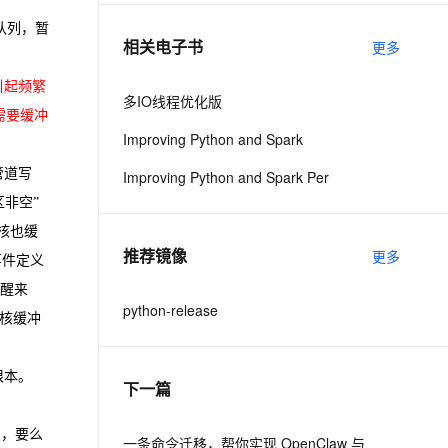
队列，暂
相关电子书
更多
息提取
与 AI 智能体进行实时音视频通话
从文本、图片、视频中提取结构化的属性信息
构建支持视频理解的 AI 音视频实时通话应用
引起频繁
多IO线程优化版
t.diy 一步搞定创意建站
构建大模型应用的安全防护体系
需要缓冲
Improving Python and Spark
通过自然语言交互简化开发流程,全栈开发支持
通过阿里云安全产品对 AI 应用进行安全防护
管道写
Improving Python and Spark Per
非空”
核也缓
推荐镜像
更多
事件定义
中醒来
python-release
内核缓冲
根本。
下一篇
)，要么
一条命令迁移，帮你实现 OpenClaw 与