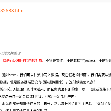
Deepseek-v4-pro
HappyHors
同享
万小智 AI 建站低至 15元/月
Qoder CN
AI 短剧/漫剧
云原生数据库 
快递物流查询
WordPress
成为服务伙
高校合作
点，立即开启云上创新
覆盖公网/内网、递归/权威、移动APP等全场景解析服务
送.CN域名，送备案服务码
基于千问大模型等，支持代码智能生成、研发智能问答
AI助力短剧
态智能体模型
旗舰 MoE 大模型，百万上下文与顶尖推理能力
图生视频，流
132583.html
Ubuntu
服务生态伙伴
云工开物
企业应用
Works
Night Plan 支持 Qwen 3.8-Max
云原生大数据计算服务 MaxCompute
AI 办公
容器服务 Kub
NEW
GLM-5.2
Wan2.7-T
Red Hat
30+ 款产品免费体验
Data Agent 驱动的一站式 Data+AI 开发治理平台
夜间 5 折，Qwen/Meoo/TokenPlan 客户专享
面向分析的企业级SaaS模式云数据仓库
AI智能应用
提供一站式管
科研合作
视觉 Coding、空间感知、多模态思考等全面升级
1M上下文，专为长程任务能力而生
ERP
堂（旗舰版）
SUSE
智能客服
CRM
防护产品
2个月
自动承接线索
建站小程序
OA 办公系统
AI 应用构建
大模型原生
2643971博文并整理
力提升
财税管理
模板建站
Qoder
大模型服务平台百炼-应用模版
HOT
NEW
等可以进行I/O操作的内核对象。
不管是文件，还是套接字(socket)，还是管道(
面向真实软件
个人版上线、团队版降价；千问3.8-Max首发发尝鲜
丰富多元化的应用模版和解决方案
400电话
定制建站
万有无界
大模型服务平台百炼-智能体
方案
广告营销
模板小程序
；通过write，我们可以往流中写入数据。现在假定1种情形，我们需要从
的模型效果
灵活可视化地构建企业级 Agent
t读数据，但是服务器端还没有把数据传回来），这时候该怎么办？
定制小程序
秒悟
人工智能平台 PAI
你还不知道快递什么时候过来，而且你也没有别的事可以干（或者说接下
APP 开发
云端极速 AI 
新一代 AI 视频生成模型，深度适配广告营销等场景
AI Native 的算法工程平台，一站式完成建模、训练、推理服务部署
把货送来时一定会给你打电话（假定一定能叫醒你）。
建站系统
，那么你需要知道快递员的手机号，然后每分钟给他打个电话：“你到了没
说，还占用了快递员大量的时间。