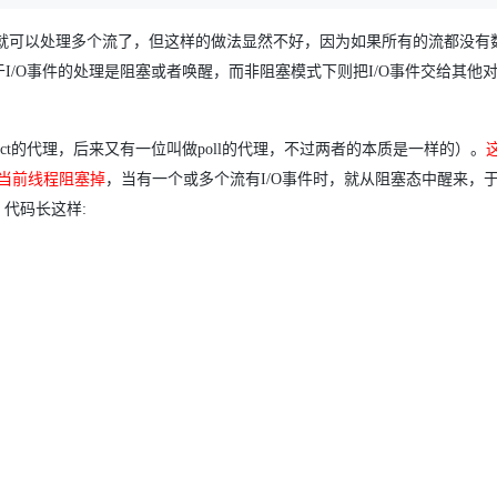
可以处理多个流了，但这样的做法显然不好，因为如果所有的流都没有
I/O事件的处理是阻塞或者唤醒，而非阻塞模式下则把I/O事件交给其他
ct的代理，后来又有一位叫做poll的代理，不过两者的本质是一样的）。
把当前线程阻塞掉
，当有一个或多个流有I/O事件时，就从阻塞态中醒来，
代码长这样: