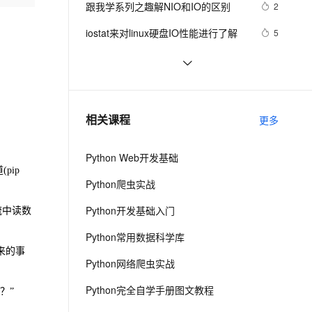
安全
跟我学系列之趣解NIO和IO的区别
我要投诉
e-1.1-I2V
Cosyvoice-V3-Flash
2
PolarDB
上云场景组合购
Milvus 弹性伸缩功能新增节
伴
漫剧创作，剧本、分镜、视频高效生成
100%兼容MySQL、PostgreSQL，兼容Oracle，支持集中和分布式
覆盖90%+业务场景，专享组合折扣价
点支持范围
畅自然，细节丰富
高表现力语音合成大模型，语音克隆听感自然
VPN
iostat来对linux硬盘IO性能进行了解
5
ernetes 版 ACK
云聚AI 严选权益
AI 原生数据库服务发布
SSL 证书
文件的空间使用和IO统计
609
2V
Fun-ASR
，一键激活高效办公新体验
理容器应用的 K8s 服务
精选AI产品，从模型到应用全链提效
Agent 数据网关
文戏情感细腻自然，动作戏激烈拳拳到肉，实现更强表演能力
支持中英文自由切换，具备更强的噪声鲁棒性
堡垒机
rrdtool结合iostat监控系统IO
13
AI 用量加速计划
云原生数据库 PolarDB
防火墙
、识别商机，让客服更高效、服务更出色。
java之IO
新老同享，达量后返
Agentic Database 发布
694
相关课程
更多
主机安全
应用
Python Web开发基础
千问办公
NEW
AI 应用及服务市场
pip
的智能体编程平台
一站式AI生产力平台
Python爬虫实战
AI 应用
伶鹊
Python开发基础入门
流中读数
企业级人与Agent协作平台，接入和调度多个数字员工
智能客服平台，对话机器人、对话分析、智能外呼
大模型
Python常用数据科学库
大模型服务平台百炼 - 全妙
自然语言处理
来的事
Python网络爬虫实战
应用创作平台
多模态内容创作工具，已接入 DeepSeek
数据标注
Python完全自学手册图文教程
？”
机器学习