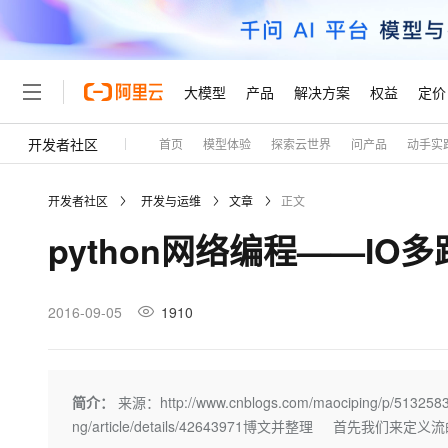
大模型
产品
解决方案
权益
定价
开发者社区
首页
模型体验
探索云世界
问产品
动手实
大模型
产品
解决方案
权益
定价
云市场
伙伴
服务
了解阿里云
精选产品
精选解决方案
普惠上云
产品定价
精选商城
成为销售伙伴
售前咨询
为什么选择阿里云
千问AI平台
开发者社区
开发与运维
文章
正文
了解云产品的定价详情
大模型服务平台百炼
千问办公，解锁你的工作
普惠上云 官方力荐
分销伙伴
在线服务
网站建设
什么是云计算
大
python网络编程——IO多
大模型服务与应用平台
企业级Agent产品，直接
云服务器38元/年起，超
咨询伙伴
多端小程序
技术领先
云上成本管理
售后服务
轻量应用服务器
Agency Agents：拥
官方推荐返现计划
大模型
精选产品
精选解决方案
Salesforce 国际版订阅
稳定可靠
管理和优化成本
推荐新用户得奖励，单订单
销售伙伴合作计划
2016-09-05
1910
自助服务
友盟天域
安全合规
人工智能与机器学习
AI
文本生成
云数据库 RDS
HappyHorse 打造一
云工开物
无影生态合作计划
在线服务
观测云
分析师报告
高校专属算力普惠，学生认
计算
互联网应用开发
Qwen3.8-Max
HOT
Salesforce On Alibaba C
工单服务
Tuya 物联网平台阿里云
研究报告与白皮书
人工智能平台 PAI
快速拥有专属 OpenClaw
简介：
来源：http://www.cnblogs.com/maociping/p/51
大模
Consulting Partner 合
大数据
容器
智能体时代全能旗舰模型
免费试用
短信专区
一站式AI开发、训练和推
ng/article/details/42643971博文并整理 首先我们
蓝凌 OA
AI 大模型销售与服务生
现代化应用