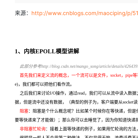
存储
天池大赛
Qwen3.7-Plus
云解析DNS
解决方案免费试用 新老
电子合同
最高领取价值200元试用
能看、能想、能动手的多模
安全
网络与CDN
来源：
http://www.cnblogs.com/maociping/p/5
AI 算法大赛
畅捷通
大数据开发治理平台 Data
AI 产品 免费试用
网络
安全
云开发大赛
Qwen3-VL-Plus
Tableau 订阅
1亿+ 大模型 tokens 和 
可观测
入门学习赛
中间件
AI空中课堂在线直播课
云防火墙
140+云产品 免费试用
上云与迁云
云原生的云上边界网络安全
产品新客免费试用，最长1
数据库
1、内核EPOLL模型讲解
生态解决方案
大模型服务
企业出海
大模型ACA认证体验
大数据计算
此部分参考http://blog.csdn.net/mango_song/article/details/4
助力企业全员 AI 认知与能
行业生态解决方案
千问AI平台-Token Plan
政企业务
媒体服务
首先我们来定义流的概念，一个流可以是文件，socket，pipe
开发者生态解决方案
e)，我们都可以把他们看作流。
企业服务与云通信
千问AI平台-模型体验
AI 开发和 AI 应用解决
之后我们来讨论I/O操作，通过read，我们可以从流中读入数据
在线体验全尺寸、多种模态
域名与网站
据，但是流中还没有数据，（典型的例子为，客户端要从socke
Happy 系列大模型
阻塞
：阻塞是个什么概念呢？比如某个时候你在等快递，但是
终端用户计算
要等快递来了才能做）；那么你可以去睡觉了，因为你知道快递
Serverless
非阻塞忙轮询
：接着上面等快递的例子，如果用忙轮询的方法
开发工具
很明显一般人不会用第二种做法，不仅显得无脑，浪费话费不