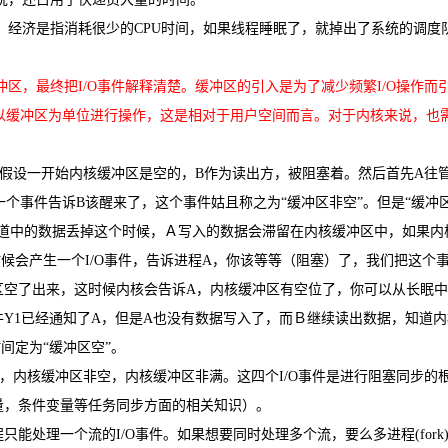
经济是指消耗很少的CPU时间，如果线程睡眠了，就掉出了系统的调度
AI 应用
10分钟微调：让0.6B模型媲美235B模
多模态数据信
型
依托云原生高可用架构,实现Dify私有化部署
区，最终把I/O事件解释清楚。缓冲区的引入是为了减少频繁I/O操作而
用1%尺寸在特定领域达到大模型90%以上效果
一个 AI 助手
超强辅助，Bol
以缓冲区为单位进行操作，这是相对于用户空间而言。对于内核来说，也
即刻拥有 DeepSeek-R1 满血版
在企业官网、通讯软件中为客户提供 AI 客服
多种方案随心选，轻松解锁专属 DeepSeek
假设一开始内核缓冲区是空的，B作为读出方，被阻塞着。然后首先A往
个事件告诉B该醒来了，这个事件姑且称之为“缓冲区非空”。但是“缓冲区
管道中的数据丢掉这个时候，Ａ写入的数据会滞留在内核缓冲区中，如果内
候会产生一个I/O事件，告诉进程A，你该等等（阻塞）了，我们把这个
区空了出来，这时候内核会告诉A，内核缓冲区有空位了，你可以从长眠
件Y1已经通知了A，但是A也没有数据写入了，而Ｂ继续读出数据，知道
间定为“缓冲区空”。
，内核缓冲区非空，内核缓冲区非满。这四个I/O事件是进行阻塞同步的
量，条件变量等任务同步方面的相关知识）。
只能处理一个流的I/O事件。如果想要同时处理多个流，要么多进程(fork