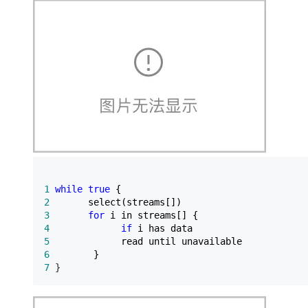
1
while
true
2
3
for
4
if
5
6
7
 }  