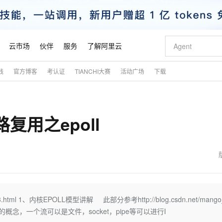
云市场
伙伴
服务
了解阿里云
践
官方博客
考认证
TIANCHI大赛
活动广场
下载
AI 特惠
数据与 API
成为产品伙伴
企业增值服务
最佳实践
价格计算器
AI 场景体
基础软件
产品伙伴合
阿里云认证
市场活动
配置报价
大模型
自助选配和估算价格
新方式
睿译宝，AI翻译排版一步到位
智启 AI 普惠权益
产品生态集成认证中心
企业支持计划
云上春晚
域名与网站
千问官方 MaaS 平台，为开发者和 Agent 而生，新用户赠送 1 亿 + tokens 额度
Qwen Aud
AI Coding
阿里云Maa
2026 阿里云
云服务器 E
为企业打
数据集
Windows
大模型认证
模型
NEW
NEW
路复用之epoll
交付可用成果
值低价云产品抢先购
上传文档即自动完成翻译和格式还原
至高享 1亿+免费 tokens，加速 Al 应用落地
提供智能易用的域名与建站服务
智能编程，一键
安全可靠、
产品生态伙伴
专家技术服务
云上奥运之旅
弹性计算合作
阿里云中企出
手机三要素
宝塔 Linux
全部认证
价格优势
有专属领域专家
GLM-5.2：长任务时代开源旗舰模型
阿里云 OPC 创新助力计划
千问大模型
即刻拥有 DeepS
AI 电商营销
对象存储 O
大模型
产品生态伙伴工作台
企业增值服务台
云栖战略参考
云存储合作计
云栖大会
身份实名认证
CentOS
训练营
推动算力普惠，释放技术红利
最高返9万
多领域专家智能体,一键组建 AI 虚拟交付团队
快速构建应用程序和网站，即刻迈出上云第一步
至高百万元 Token 补贴，加速一人公司成长
多元化、高性能、安全可靠的大模型服务
真正可用的 1M 上下文,一次完成代码全链路开发
轻松解锁专属 Dee
从图文生成到
云上的中国
数据库合作计
活动全景
短信
Docker
图片和
站式影视创作平台
Hermes Agent，打造自进化智能体
Token Plan 模型订阅计划
数字证书管理服务（原SSL证书）
5 分钟轻松部署
AI 广告创作
无影云电脑
企业成长
NEW
信息公告
看见新力量
云网络合作计
OCR 文字识别
JAVA
证享300元代金券
可视化编排打通从文字构思到成片全链路闭环
全托管，含MySQL、PostgreSQL、SQL Server、MariaDB多引擎
自主进化，持久记忆，越用越聪明
Qwen3.8-Max 首发尝鲜，限时加量 10 倍，夜间低至2折
实现全站HTTPS，呈现可信的WEB访问
图文、视频一
随时随地安
魔搭 Mode
Kimi-K3
HappyHors
NEW
loud
服务实践
官网公告
金融模力时刻
Salesforce O
版
发票查验
全能环境
Claude Code + GStack 打造工程团队
千问办公，限时限量积分加倍
Qoder
低代码高效构
AI 建站
短信服务
32583.html 1、内核EPOLL模型讲解 此部分参考http://blog.csdn.net/mango
型
NEW
作计划
Kimi 最新旗舰模型，长程编程与推理利器
让文字生成流
计划
创新中心
魔搭 ModelSc
健康状态
理服务
让AI从“聊天伙伴”进化为能干活的“数字员工”
安装技能 GStack，拥有专属 AI 工程团队
你的AI工作搭子，覆盖日常办公高频场景
面向真实软件的智能体编程平台
0 代码专业建
来定义流的概念，一个流可以是文件，socket，pipe等可以进行I
客户案例
天气预报查询
操作系统
态合作计划