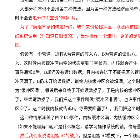
大模型解决方案
大部分程序也不会用第二种做法，因为第一种方法经济而简单，
迁移与运维管理
快速部署 Dify，高效搭建 
时不会去
瓜分CPU宝贵的时间片
。
专有云
为了了解阻塞是如何进行的，我们来讨论缓冲区，以及内核缓冲
10 分钟在聊天系统中增加
的系统调用（你知道它很慢的）
，
当你操作一个流时，更多的是
区。
假设有一个管道，进程A为管道的写入方，B为管道的读出方。
入，这时候内核缓冲区由空的状态变到非空状态，内核就会产生一
事件通知B后，B却还没有读出数据；且内核许诺了不能把写入
冲区满了，B仍未开始读数据，最终内核缓冲区会被填满，这个时
为“缓冲区满”。假设后来Ｂ终于开始读数据了，于是内核的缓冲
了，继续写数据了，我们把这个事件叫做“缓冲区非满”。也许事
区空了。这个时候内核就告诉B，你需要阻塞了！，我们把这个时
这四种情形涵盖了四个I/O事件，内核缓冲区满，内核缓冲区空
（如果不能理解“同步”是什么概念，请学习操作系统的锁，信号
然后我们来说说阻塞I/O的缺点
。但是阻塞I/O模式下，一个线程