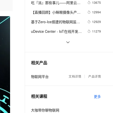
安全
我要投诉
e-1.1-I2V
Cosyvoice-V3-Flash
吃『派』那些事儿——阿里云物
13675
PolarDB
上云场景组合购
Milvus 弹性伸缩功能新增节
伴
联网平台树莓派实战集锦
漫剧创作，剧本、分镜、视频高效生成
100%兼容MySQL、PostgreSQL，兼容Oracle，支持集中和分布式
覆盖90%+业务场景，专享组合折扣价
点支持范围
畅自然，细节丰富
高表现力语音合成大模型，语音克隆听感自然
VPN
【直播回顾】小眯眼摄像头产品
12994
培训 - 物联网爆品推荐 - 88大促
ernetes 版 ACK
云聚AI 严选权益
AI 原生数据库服务发布
SSL 证书
基于Zero-Ice搭建的物联网监控
2V
Fun-ASR
12929
预告
，一键激活高效办公新体验
理容器应用的 K8s 服务
精选AI产品，从模型到应用全链提效
Agent 数据网关
平台
文戏情感细腻自然，动作戏激烈拳拳到肉，实现更强表演能力
支持中英文自由切换，具备更强的噪声鲁棒性
堡垒机
uDevice Center - IoT在线开发板/
11279
AI 用量加速计划
云原生数据库 PolarDB
设备平台
防火墙
、识别商机，让客服更高效、服务更出色。
新老同享，达量后返
Agentic Database 发布
NB-IOT物联网平台是如何工作的
9843
主机安全
应用
像改PPT一样去复用AIoT解决方案
9443
【IoT Studio 1.7上线】
千问办公
NEW
ALink协议是最简单的通信协议
9215
AI 应用及服务市场
相关产品
的智能体编程平台
一站式AI生产力平台
AI 应用
伶鹊
物联网平台
文档详情
产品详情
企业级人与Agent协作平台，接入和调度多个数字员工
智能客服平台，对话机器人、对话分析、智能外呼
大模型
大模型服务平台百炼 - 全妙
自然语言处理
相关课程
应用创作平台
多模态内容创作工具，已接入 DeepSeek
更多
数据标注
机器学习
大咖带你聊物联网