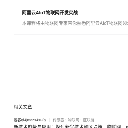
阿里云AIoT物联网开发实战
本课程将由物联网专家带你熟悉阿里云AIoT物联网领域
物联网场景应用。 开始学习前，请先开通下方两个云
https://iot.console.aliyun.com/ LinkWAN物联网
https://linkwan.console.aliyun.com/service-open
相关文章
游客qf4jmczx4xu2y
|
传感器
物联网
区块链
新技术趋势与应用：探讨新兴技术如区块链、物联网、