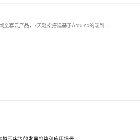
全套云产品，7天轻松搭建基于Arduino的端到端
产品，让学习更流畅： IoT物联网平台：
络管理平台：
虚拟现实等的发展趋势和应用场景