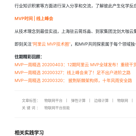
行业知识积累等方面进行深入分享和交流，了解彼此产生化学反
MVP时间 | 线上峰会
从技术理念到最佳实战，上海驻云蒋烁淼、到家集团沈剑大咖云
即刻关注
“阿里云 MVP技术圈”
，和MVP共同探索属于每个领域
往期精彩回顾：
MVP一周精选 20200403：12期阿里云 MVP全球发布！重磅干
MVP一周精选 20200327：线上峰会来了！足不出户进阶之路
MVP一周精选 20200320： 披荆斩棘架构师，十年风雨安全路
文章标签：
物联网平台
弹性计算
边缘计算
物联网
关键词：
物联网平台技能
相关实践学习