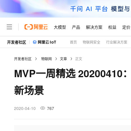
大模型
产品
解决方案
权益
定价
开发者社区
首页
物联网安全
行业解决方案
大模型
产品
解决方案
权益
定价
云市场
伙伴
服务
了解阿里云
精选产品
精选解决方案
普惠上云
产品定价
精选商城
成为销售伙伴
售前咨询
为什么选择阿里云
千问AI平台
开发者社区
物联网
文章
正文
了解云产品的定价详情
大模型服务平台百炼
千问办公，解锁你的工作
普惠上云 官方力荐
分销伙伴
在线服务
网站建设
什么是云计算
大
MVP一周精选 202004
大模型服务与应用平台
企业级Agent产品，直接
云服务器38元/年起，超
咨询伙伴
多端小程序
技术领先
云上成本管理
售后服务
轻量应用服务器
Agency Agents：拥
官方推荐返现计划
大模型
精选产品
精选解决方案
Salesforce 国际版订阅
稳定可靠
新场景
管理和优化成本
推荐新用户得奖励，单订单
销售伙伴合作计划
自助服务
友盟天域
安全合规
人工智能与机器学习
AI
文本生成
云数据库 RDS
HappyHorse 打造一
云工开物
无影生态合作计划
在线服务
观测云
分析师报告
高校专属算力普惠，学生认
计算
互联网应用开发
2020-04-10
767
Qwen3.8-Max
HOT
Salesforce On Alibaba C
工单服务
Tuya 物联网平台阿里云
研究报告与白皮书
人工智能平台 PAI
快速拥有专属 OpenClaw
大模
Consulting Partner 合
大数据
容器
智能体时代全能旗舰模型
免费试用
短信专区
一站式AI开发、训练和推
蓝凌 OA
AI 大模型销售与服务生
现代化应用