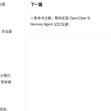
下一篇
与能
一条命令迁移，帮你实现 OpenClaw 与
Hermes Agent 记忆互通！
，并且最
缘计算打
区带来哪
经验、