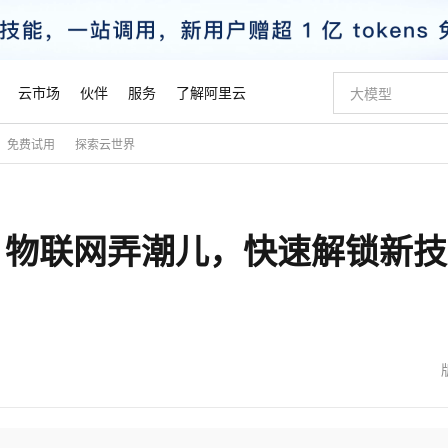
云市场
伙伴
服务
了解阿里云
免费试用
探索云世界
AI 特惠
数据与 API
成为产品伙伴
企业增值服务
最佳实践
价格计算器
AI 场景体
基础软件
产品伙伴合
阿里云认证
市场活动
配置报价
大模型
自助选配和估算价格
新方式
睿译宝，AI翻译排版一步到位
智启 AI 普惠权益
产品生态集成认证中心
企业支持计划
云上春晚
域名与网站
千问官方 MaaS 平台，为开发者和 Agent 而生，新用户赠送 1 亿 + tokens 额度
Qwen Aud
AI Coding
阿里云Maa
2026 阿里云
云服务器 E
为企业打
数据集
Windows
大模型认证
模型
NEW
NEW
10：物联网弄潮儿，快速解锁新
交付可用成果
值低价云产品抢先购
上传文档即自动完成翻译和格式还原
至高享 1亿+免费 tokens，加速 Al 应用落地
提供智能易用的域名与建站服务
智能编程，一键
安全可靠、
产品生态伙伴
专家技术服务
云上奥运之旅
弹性计算合作
阿里云中企出
手机三要素
宝塔 Linux
全部认证
价格优势
有专属领域专家
GLM-5.2：长任务时代开源旗舰模型
阿里云 OPC 创新助力计划
千问大模型
即刻拥有 DeepS
AI 电商营销
对象存储 O
大模型
产品生态伙伴工作台
企业增值服务台
云栖战略参考
云存储合作计
云栖大会
身份实名认证
CentOS
训练营
推动算力普惠，释放技术红利
最高返9万
多领域专家智能体,一键组建 AI 虚拟交付团队
快速构建应用程序和网站，即刻迈出上云第一步
至高百万元 Token 补贴，加速一人公司成长
多元化、高性能、安全可靠的大模型服务
真正可用的 1M 上下文,一次完成代码全链路开发
轻松解锁专属 Dee
从图文生成到
云上的中国
数据库合作计
活动全景
短信
Docker
图片和
站式影视创作平台
Hermes Agent，打造自进化智能体
Token Plan 模型订阅计划
数字证书管理服务（原SSL证书）
5 分钟轻松部署
AI 广告创作
无影云电脑
企业成长
NEW
信息公告
看见新力量
云网络合作计
OCR 文字识别
JAVA
证享300元代金券
可视化编排打通从文字构思到成片全链路闭环
全托管，含MySQL、PostgreSQL、SQL Server、MariaDB多引擎
自主进化，持久记忆，越用越聪明
Qwen3.8-Max 首发尝鲜，限时加量 10 倍，夜间低至2折
实现全站HTTPS，呈现可信的WEB访问
图文、视频一
随时随地安
魔搭 Mode
Kimi-K3
HappyHors
NEW
loud
服务实践
官网公告
金融模力时刻
Salesforce O
版
发票查验
全能环境
Claude Code + GStack 打造工程团队
千问办公，限时限量积分加倍
Qoder
低代码高效构
AI 建站
短信服务
型
NEW
作计划
Kimi 最新旗舰模型，长程编程与推理利器
让文字生成流
计划
创新中心
魔搭 ModelSc
健康状态
理服务
让AI从“聊天伙伴”进化为能干活的“数字员工”
安装技能 GStack，拥有专属 AI 工程团队
你的AI工作搭子，覆盖日常办公高频场景
面向真实软件的智能体编程平台
0 代码专业建
客户案例
天气预报查询
操作系统
态合作计划