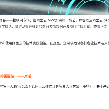
AI 应用
10分钟微调：让0.6B模型媲美235B模
多模态数据信
型
依托云原生高可用架构,实现Dify私有化部署
峰会——物联网专场，由阿里云 MVP刘洪峰、高艺、程磊以及阿里云IoT
用1%尺寸在特定领域达到大模型90%以上效果
深度对话、童继龙管理妙计和新冠疫情数据开源项目供您测试。查看正文
一个 AI 助手
超强辅助，Bol
即刻拥有 DeepSeek-R1 满血版
在企业官网、通讯软件中为客户提供 AI 客服
多种方案随心选，轻松解锁专属 DeepSeek
解和使用阿里云的技术实践领袖。在这里，您可以跟随各行各业技术达人快
程的重要性！——对话一
湖畔第一大脑”蒋烁淼对话阿里云弹性计算负责人蒋林泉（雁杨）。关于基