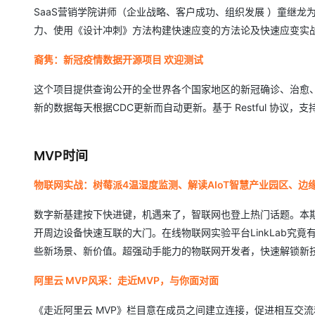
SaaS营销学院讲师（企业战略、客户成功、组织发展 ）童继
力、使用《设计冲刺》方法构建快速应变的方法论及快速应变实
裔隽：新冠疫情数据开源项目 欢迎测试
这个项目提供查询公开的全世界各个国家地区的新冠确诊、治愈
新的数据每天根据CDC更新而自动更新。基于 Restful 协议，支
MVP时间
物联网实战：树莓派4温湿度监测、解读AIoT智慧产业园区、边
数字新基建按下快进键，机遇来了，智联网也登上热门话题。本
开周边设备快速互联的大门。在线物联网实验平台LinkLab究
些新场景、新价值。超强动手能力的物联网开发者，快速解锁新
阿里云 MVP风采：走近MVP，与你面对面
《走近阿里云 MVP》栏目意在成员之间建立连接，促进相互交