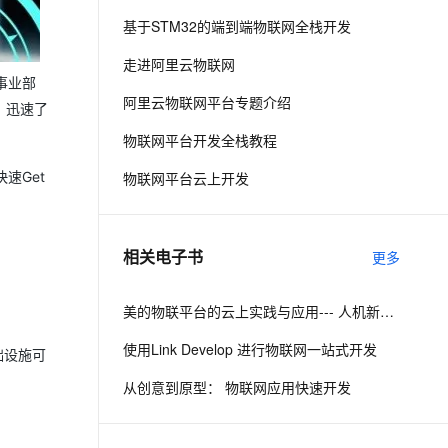
基于STM32的端到端物联网全栈开发
息提取
与 AI 智能体进行实时音视频通话
走进阿里云物联网
从文本、图片、视频中提取结构化的属性信息
构建支持视频理解的 AI 音视频实时通话应用
事业部
阿里云物联网平台专题介绍
，迅速了
t.diy 一步搞定创意建站
构建大模型应用的安全防护体系
通过自然语言交互简化开发流程,全栈开发支持
通过阿里云安全产品对 AI 应用进行安全防护
物联网平台开发全栈教程
速Get
物联网平台云上开发
相关电子书
更多
美的物联平台的云上实践与应用--- 人机新世代战略下的智能化探索
使用Link Develop 进行物联网一站式开发
础设施可
从创意到原型： 物联网应用快速开发