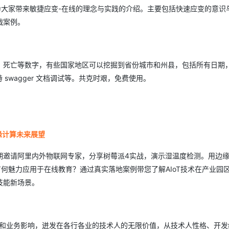
龙为大家带来敏捷应变-在线的理念与实践的介绍。主要包括快速应变的意识
战案例。
、死亡等数字，有些国家地区可以挖掘到省份城市和州县，包括所有日期
持 swagger 文档调试等。共克时艰，免费使用。
缘计算未来展望
期邀请阿里内外物联网专家，分享树莓派4实战，演示湿温度检测。用边
竟有何魅力应用于在线教育？通过真实落地案例带您了解AIoT技术在产业园
技能新场景。
流和业务影响，迸发在各行各业的技术人的无限价值，从技术人性格、开发