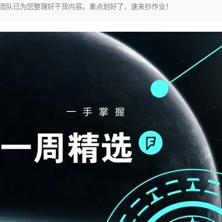
Deepseek-v4-pro
HappyHors
P团队已为您整理好干货内容。重点划好了，速来抄作业！
同享
万小智 AI 建站低至 15元/月
Qoder CN
AI 短剧/漫剧
云原生数据库 
快递物流查询
WordPress
成为服务伙
高校合作
点，立即开启云上创新
覆盖公网/内网、递归/权威、移动APP等全场景解析服务
送.CN域名，送备案服务码
基于千问大模型等，支持代码智能生成、研发智能问答
AI助力短剧
态智能体模型
旗舰 MoE 大模型，百万上下文与顶尖推理能力
图生视频，流
Ubuntu
服务生态伙伴
云工开物
企业应用
Works
Night Plan 支持 Qwen 3.8-Max
云原生大数据计算服务 MaxCompute
AI 办公
容器服务 Kub
NEW
GLM-5.2
Wan2.7-T
Red Hat
30+ 款产品免费体验
Data Agent 驱动的一站式 Data+AI 开发治理平台
夜间 5 折，Qwen/Meoo/TokenPlan 客户专享
面向分析的企业级SaaS模式云数据仓库
AI智能应用
提供一站式管
科研合作
视觉 Coding、空间感知、多模态思考等全面升级
1M上下文，专为长程任务能力而生
ERP
堂（旗舰版）
SUSE
智能客服
CRM
防护产品
2个月
自动承接线索
建站小程序
OA 办公系统
AI 应用构建
大模型原生
力提升
财税管理
模板建站
Qoder
大模型服务平台百炼-应用模版
HOT
NEW
面向真实软件
个人版上线、团队版降价；千问3.8-Max首发发尝鲜
丰富多元化的应用模版和解决方案
400电话
定制建站
万有无界
大模型服务平台百炼-智能体
方案
广告营销
模板小程序
的模型效果
灵活可视化地构建企业级 Agent
定制小程序
秒悟
人工智能平台 PAI
APP 开发
云端极速 AI 
新一代 AI 视频生成模型，深度适配广告营销等场景
AI Native 的算法工程平台，一站式完成建模、训练、推理服务部署
建站系统