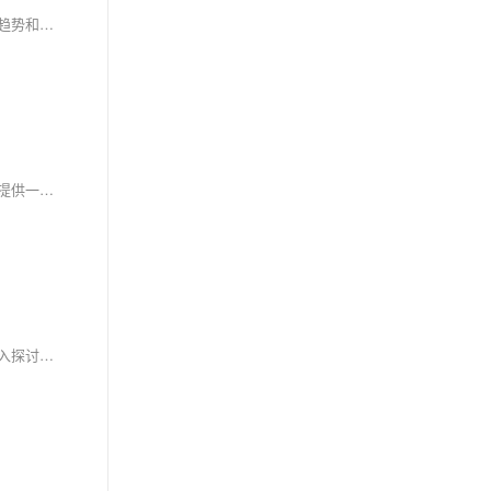
在当今科技飞速发展的时代，新兴技术的涌现正在改变我们的生活和工作方式。本文将深入探讨区块链技术、物联网以及虚拟现实等新兴技术的发展趋势和应用场景。我们将从这些技术的本质出发，分析它们的发展现状，并展望未来可能带来的变革。同时，我们也将通过一些简单的代码示例，展示这些技术如何在实际中发挥作用。让我们一起探索这个充满无限可能的科技世界吧！
随着科技的不断进步，新兴技术如区块链、物联网和虚拟现实正逐步改变我们的生活和工作方式。本文将探讨这些技术的发展趋势和应用场景，旨在提供一个全面的概述，帮助读者理解它们对未来可能产生的影响。 ###
随着科技的飞速发展，新兴技术如区块链、物联网、虚拟现实等正逐渐改变我们的生活和工作方式。本文将对这些技术的发展趋势和应用场景进行深入探讨，以期为读者提供更全面、更深入的了解。