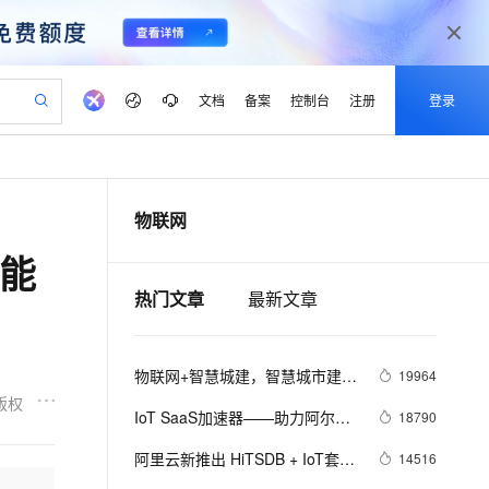
文档
备案
控制台
注册
登录
验
作计划
器
AI 活动
专业服务
服务伙伴合作计划
开发者社区
加入我们
产品动态
服务平台百炼
阿里云 OPC 创新助力计划
物联网
一站式生成采购清单，支持单品或批量购买
io：打造专属 AI 语音助手
S产品伙伴计划（繁花）
峰会
CS
造的大模型服务与应用开发平台
一句话生成原生可编辑精美 PPT 文稿
AI 生产力先锋
Al MaaS 服务伙伴赋能合作
域名
博文
Careers
至高可申请百万元
Qwen3.8-Max 模型上线
技能
开启高性价比 AI 编程新体验
弹性可伸缩的云计算服务
Qwen-Audio-3.0-Realtime 端到端实时语音角色扮演
输入一句话想法, 轻松生成专业的 PPT
先锋实践拓展 AI 生产力的边界
Token 补贴，五大权
计划
海大会
伙伴信用分合作计划
商标
问答
社会招聘
热门文章
最新文章
益加速 OPC 成功
eek-V4-Pro
SS
一键部署幻兽帕鲁游戏服务器
飞天发布时刻
HOT
Open Search 向量检索版支
划
备案
电子书
校园招聘
pSeek-V4-Pro
视频创作，一键激活电商全链路生产力
稳定、安全、高性价比、高性能的云存储服务
一键购买专属联机服务器，轻松开启游戏
所见，即是所愿
持视频检索 Pipeline 功能
更多支持
划
公司注册
镜像站
视频生成
语音识别与合成
专属 QwenPaw
漫剧工坊：一站式动画创作平台
AI 实训营
HOT
应用身份服务 (IDaaS)
物联网+智慧城建，智慧城市建设
19964
合作伙伴培训与认证
划
上云迁移
站生成，高效打造优质广告素材
全接入的云上超级电脑
从聊天伙伴进化为能主动干活的本地数字员工
快速生产连贯的高质量长漫剧
从基础到进阶，Agent 创客手把手教你
OpenClaw 管理能力上线
的新动能
版权
lScope
我要反馈
e-1.1-T2V
Qwen3-TTS-Flash
IoT SaaS加速器——助力阿尔茨
18790
查询合作伙伴
n Alibaba Cloud ISV 合作
代维服务
建企业门户网站
10 分钟搭建微信、支付宝小程序
MaxCompute MaxFrame 提
海默病人护理
畅细腻的高质量视频
离线语音合成大模型，多语言方言自适应，低延迟高稳定
创新加速
ope
阿里云新推出 HiTSDB + IoT套件 
登录合作伙伴管理后台
我要建议
14516
站，无忧落地极速上线
以可视化方式快速构建移动和 PC 门户网站
国内短信简单易用，安全可靠，秒级触达，全球覆盖200+国家和地区。
高效部署网站，快速应用到小程序
供自动弹性内存功能
物联网设备上云步入快车道