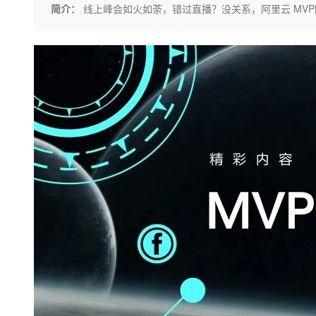
存储
天池大赛
Qwen3.7-Plus
简介：
线上峰会如火如荼，错过直播？没关系，阿里云 MV
云解析DNS
解决方案免费试用 新老
电子合同
最高领取价值200元试用
能看、能想、能动手的多模
安全
网络与CDN
AI 算法大赛
畅捷通
大数据开发治理平台 Data
AI 产品 免费试用
网络
安全
云开发大赛
Qwen3-VL-Plus
Tableau 订阅
1亿+ 大模型 tokens 和 
可观测
入门学习赛
中间件
AI空中课堂在线直播课
云防火墙
140+云产品 免费试用
上云与迁云
云原生的云上边界网络安全
产品新客免费试用，最长1
数据库
生态解决方案
大模型服务
企业出海
大模型ACA认证体验
大数据计算
助力企业全员 AI 认知与能
行业生态解决方案
千问AI平台-Token Plan
政企业务
媒体服务
开发者生态解决方案
企业服务与云通信
千问AI平台-模型体验
AI 开发和 AI 应用解决
在线体验全尺寸、多种模态
域名与网站
Happy 系列大模型
终端用户计算
Serverless
开发工具