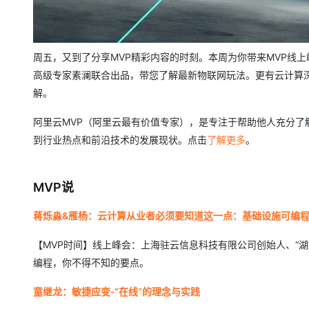
大模型解决方案
迁移与运维管理
快速部署 Dify，高效搭建 
专有云
周五，又到了分享MVP精彩内容的时刻。本周为你带来MVP线上
高级专家素澜联合出品，带您了解最新物联网玩法。更有云计算
10 分钟在聊天系统中增加
解。
阿里云MVP（阿里云最有价值专家），是专注于帮助他人充分了
到行业热点和前沿技术的发展现状。点击
了解更多
。
MVP说
蒋烁淼&雁杨：云计算从业者必须要知道这一点：基础设施可编
【MVP时间】线上峰会：上海驻云信息科技有限公司创始人、“
编程，你不得不知的要点。
童继龙：敏捷应变-“在线”的理念与实践