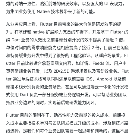
秀的跨端一致性、贴近前端的研发效率，以及强大的 UI 表现力，
为集团业务使用 Native 技术栈带来了新的可能。
从业务应用上看，Flutter 目前带来的最大价值是研发效率的提
升。在基建和 native 扩展能力完备的前提下，开发基于 Flutter 的
纯 Dart 业务的人效比之前各端分别开发的效率提高了接近 2 倍，
单位时间内的需求响应能力也相应提高了接近 2 倍，目前已在闲鱼
和特价版业务开发中得到了很好的工程化验证。从适应场景看，Fl
utter 目前比较适合承载富图文内容，如详情、Feeds 流、用户主
页等常规业务开发，以及 2D/2.5D 游戏场景以及富动效业务。Flut
ter 通过单端技术栈可以同时满足以前需要 iOS、Android 以及前
端技术栈分别负责的业务场景，甚至可以通过端云一体化的开发模
式使用 Dart 负责一部分服务端业务逻辑开发，可以帮助业务团队
拓展业务边界的同时，实现前后端研发能力闭环。
Flutter 目前的限制在于，动态性能力及前期的投入成本。前期投
入成本主要指技术学习与团队研发模式升级的成本，涉及到技术路
线选择，是我们和每个业务团队需要一起思考和判断的，这里不展