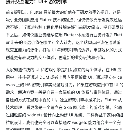
提升交互能力：UI + 游戏引擎
前文提到过，Flutter 目前最大的价值在于研发效率的提升，这是
吸引业务团队应用 Flutter 技术的起点；但仅仅依靠研发提效还远
远不够，当通过各种工程化手段解决好当前研发痛点，提升研发效
率之后，如何说服业务继续使用 Flutter 体系进行业务开发？Flutt
er 带来的长远价值在哪里？个人认为，这个落脚点应该在通过游
戏交互能力的泛化，打破 UI 与游戏引擎的边界，用游戏化的方式
创造更有表现力的交互体验，创造新的业务玩法和价值。
大家知道传统的 UI 和游戏引擎是相互独立的两个体系，在 H5 应
用中，往往是通过 DOM 或者上层应用框架做 UI，通过建立在 ca
nvas 上的 H5 游戏引擎实现游戏能力。如果在游戏应用中有 UI 的
需求，解决方案一般是自建一套简单的 UI 体系与事件体系，通过
自绘的方式在游戏中叠加 UI，独立游戏引擎亦是如此。Flutter 从
技术原理上看更像是一个建立在 Skia 图形库上的游戏引擎，它通
过细粒度的 widgets 设计向上构建 UI 系统；同样得益于这样的细
粒度设计，我们也完全可以直接通过 widgets 能力组合出一个完
整的游戏引擎，提供 Game，Scene 及 Sprite 动效等 widgets 并