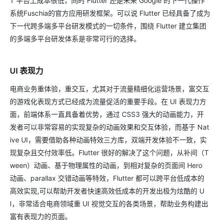
T 平台上成本很低，同时 Flutter 还是未来 Google 的下一代操作
系统Fuschia的官方应用研发框架。可以说 Flutter 已经具备了成为
下一代跨多端多平台研发模式的一切条件，围绕 Flutter 建立集团
的多端多平台研发体系是非常可行的选择。
UI 表现力
电商业务重体验，重交互，尤其对于流量精细化运营场景，富交互
的游戏化表现方式已经成为流量促活的重要手段。在 UI 表现力方
面，前端体系一直具备着优势，通过 CSS3 强大的动画能力，开
发者可以非常容易的实现复杂的动画效果和交互体验，而基于 Nat
ive UI，需要借助各种动画特效三方库，双端开发体验不一致，实
现复杂且交付效率低。Flutter 很好的解决了这个问题，从补间（T
ween）动画、基于物理属性的动画，到相对复杂的页面间 Hero
动画、parallax 交错动画等特效，Flutter 都可以跨平台低成本的
高效实现,可以帮助开发者快速高效低成本的开发出极为炫酷的 U
I，非常适合电商领域重 UI 视觉交互的各类场景，帮助业务构建出
富有表现力的页面。