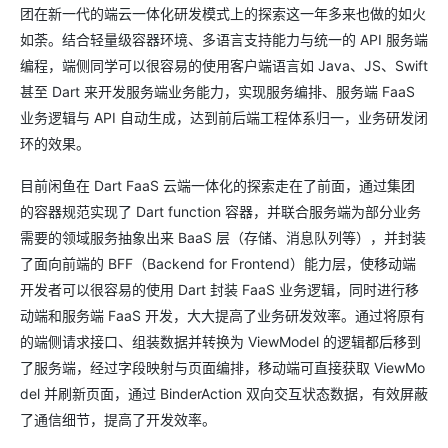
团在新一代的端云一体化研发模式上的探索这一年多来也做的如火
如荼。结合轻量级容器环境、多语言支持能力与统一的 API 服务端
编程，端侧同学可以很容易的使用客户端语言如 Java、JS、Swift
甚至 Dart 来开发服务端业务能力，实现服务编排、服务端 FaaS
业务逻辑与 API 自动生成，达到前后端工程体系归一，业务研发闭
环的效果。
目前闲鱼在 Dart FaaS 云端一体化的探索走在了前面，通过集团
的容器规范实现了 Dart function 容器，并联合服务端为部分业务
需要的领域服务抽象出来 BaaS 层（存储、消息队列等），并封装
了面向前端的 BFF（Backend for Frontend）能力层，使移动端
开发者可以很容易的使用 Dart 封装 FaaS 业务逻辑，同时进行移
动端和服务端 FaaS 开发，大大提高了业务研发效率。通过将原有
的端侧请求接口、组装数据并转换为 ViewModel 的逻辑都后移到
了服务端，经过字段映射与页面编排，移动端可直接获取 ViewMo
del 并刷新页面，通过 BinderAction 双向交互状态数据，有效屏蔽
了通信细节，提高了开发效率。