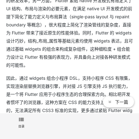
的研发效率；另一方面， Flutter 紧贴 native 开发模式有限定义了
UI 结构、布局与渲染的必要元素，在满足 native UI 开发模式的前
提下简化了能力定义与布局算法（single-pass layout 与 repaint
boundary 等概念），很大程度上简化了渲染管线的复杂度，直接
为 Flutter 带来了接近原生的性能体验。同时，Flutter 的 widgets
设计巧妙，结构_布局_属性等基础元素均使用 widgets 表达，且可
通过基础 widgets 的组合来构成复杂组件，这种细粒度 + 组合能
力设计让 Flutter 有极强的表现力，并具备向上对接各种研发模式
的可能性。
因此，通过 widgets 组合小程序 DSL，支持小程序 CSS 有限集，
实现渲染层替换浏览器引擎，并对接 JS 引擎支持 JS 执行能力，
是一个将 Flutter 应用于小程序生态的合理探索方向。相比把开发
下一篇
者惯坏了的浏览器，这种方案在 CSS 的能力支持上必然是受限
的，无法满足所有 CSS3 标准的实现，更多通过紧贴 Flutter widg
ets 的现有能力以及必要的 widgets 扩展，在不破坏 single-pass l
ayout 的前提下组合出 CSS 能力；但从 Flutter 原生开发的角度
目录
看，只要 Flutter 现有的原生能力能够满足业务需求，那么受限的