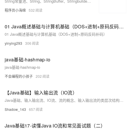
String常量池、String、StringBuffer、Stringbuilder有什么区别、List与Set的区别、ArrayList和LinkedList的区别、HashMap底层原理、ConcurrentHashMap、HashMap和Hashtable的区别、泛型擦除、ABA问题、IO多路复用、BIO、NIO、O、异常处理机制、反射
程序员小海绵
532
01 Java概述基础与计算机基础（DOS+进制+原码反码补码）
01 Java概述基础与计算机基础（DOS+进制+原码反码补码）
yinying293
306
java基础-hashmap-io
java基础-hashmap-io
不会编程的小孩子
202
【Java基础】输入输出流（IO流）
Java基础、输入输出流、IO流、流的概念、输入输出流的类层次结构图、使用 InputStream 和 OutputStream流类、使用 Reader 和 Writer 流类
Shadow_143
657
Java基础17-读懂Java IO流和常见面试题（二）