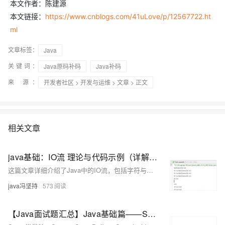
本文作者：陈建源
本文链接：
https://www.cnblogs.com/41uLove/p/12567722.ht
ml
文章标签：
Java
关键词：
Java原码补码
Java补码
来 源：
开发者社区
>
开发与运维
>
文章
> 正文
相关文章
java基础：IO流 理论与代码示例（详解、idea设置统一utf-8编码问题）
这篇文章详细介绍了Java中的IO流，包括字符与字节的概念、编码格式、File类的使用、IO流的分类和原理，以及通过代码示例展示了各种流的应用，如节点流、处理流、缓存流、转换流、对象流和随机访问文件流。同时，还探讨了IDEA中设置项目编码格式的方法，以及如何处理序列化和反序列化问题。
java冯坚持
573
【Java面试题汇总】Java基础篇——String+集合+泛型+IO+异常+反射（2023版）