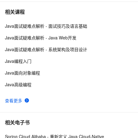
Java 图书管理系统详解
4
7
相关课程
Java面试疑难点解析 - 面试技巧及语言基础
Kubernetes官方java客户端之七：patch操作
9
8
Java面试疑难点解析 - Java Web开发
Java 注解 阐释 hibernate ORM
593
9
Java面试疑难点解析 - 系统架构及项目设计
java 中的多线程   内部类实现 数据共享 和 Runnable
523
10
Java编程入门
实现数据共享
Java面向对象编程
Java高级编程
查看更多
相关电子书
Spring Cloud Alibaba - 重新定义 Java Cloud-Native