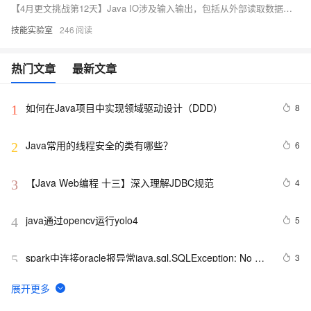
【4月更文挑战第12天】Java IO涉及输入输出，包括从外部读取数据到内存（如文件、网络）和从内存输出到外部。流是信息传输的抽象，分为字节流和字符流。字节流处理二进制数据，如InputStream和OutputStream，而字符流处理Unicode字符，如Reader和Writer。File对象用于文件和目录操作，Path对象简化了路径处理。ZipInputStream和ZipOutputStream则用于读写zip文件。
技能实验室
246
热门文章
最新文章
如何在Java项目中实现领域驱动设计（DDD）
8
1
Java常用的线程安全的类有哪些？
6
2
【Java Web编程 十三】深入理解JDBC规范
4
3
java通过opencv运行yolo4
5
4
spark中连接oracle报异常java.sql.SQLException: No 
3
5
suitable driver
二叉树 - 建立与遍历使用Java
4
6