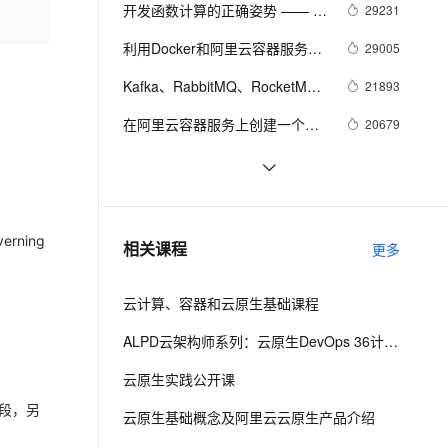
安全
我要投诉
e-1.1-I2V
Cosyvoice-V3-Flash
开发函数计算的正确姿势 —— 移
29231
PolarDB
上云场景组合购
Milvus 弹性伸缩功能新增节
伴
植 next.js 服务端渲染框架
漫剧创作，剧本、分镜、视频高效生成
100%兼容MySQL、PostgreSQL，兼容Oracle，支持集中和分布式
覆盖90%+业务场景，专享组合折扣价
点支持范围
畅自然，细节丰富
高表现力语音合成大模型，语音克隆听感自然
VPN
利用Docker和阿里云容器服务轻
29005
松搭建TensorFlow Serving集群
ernetes 版 ACK
云聚AI 严选权益
AI 原生数据库服务发布
SSL 证书
Kafka、RabbitMQ、RocketMQ
2V
Fun-ASR
21893
，一键激活高效办公新体验
理容器应用的 K8s 服务
精选AI产品，从模型到应用全链提效
Agent 数据网关
消息中间件的对比—— 消息发送
文戏情感细腻自然，动作戏激烈拳拳到肉，实现更强表演能力
支持中英文自由切换，具备更强的噪声鲁棒性
堡垒机
在阿里云容器服务上创建一个
20679
性能
AI 用量加速计划
云原生数据库 PolarDB
spring boot应用
防火墙
、识别商机，让客服更高效、服务更出色。
新老同享，达量后返
Agentic Database 发布
免费的容器架构可视化工具 | 阿
20290
里云应用高可用服务 AHAS 发布
主机安全
应用
阿里云容器Kubernetes监控(四) - 
19014
重大新特性
使用钉钉实现Kubernetes监控告
千问办公
NEW
DevOps与阿里云容器服务（三）
18937
rning
AI 应用及服务市场
相关课程
警
更多
的智能体编程平台
一站式AI生产力平台
AI 应用
伶鹊
云计算、容器和云原生基础课程
企业级人与Agent协作平台，接入和调度多个数字员工
智能客服平台，对话机器人、对话分析、智能外呼
大模型
ALPD云架构师系列：云原生DevOps 36计 -阿里云云效出品
大模型服务平台百炼 - 全妙
自然语言处理
云原生实践公开课
应用创作平台
多模态内容创作工具，已接入 DeepSeek
数据标注
化阶段，另
云原生基础概念及阿里云云原生产品介绍
机器学习