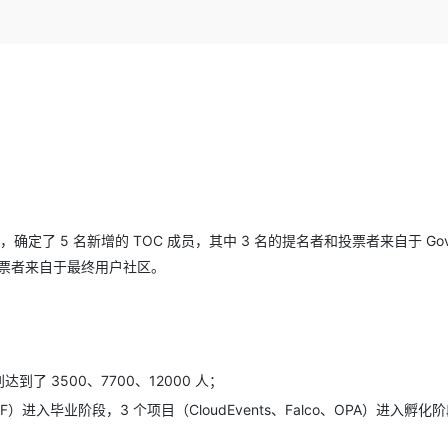
Deepseek-v4-pro
HappyHors
同享
万小智 AI 建站低至 15元/月
Qoder CN
AI 短剧/漫剧
云原生数据库 
快递物流查询
WordPress
成为服务伙
高校合作
点，立即开启云上创新
覆盖公网/内网、递归/权威、移动APP等全场景解析服务
送.CN域名，送备案服务码
基于千问大模型等，支持代码智能生成、研发智能问答
AI助力短剧
态智能体模型
旗舰 MoE 大模型，百万上下文与顶尖推理能力
图生视频，流
Ubuntu
服务生态伙伴
云工开物
企业应用
Works
Night Plan 支持 Qwen 3.8-Max
云原生大数据计算服务 MaxCompute
AI 办公
容器服务 Kub
NEW
GLM-5.2
Wan2.7-T
Red Hat
30+ 款产品免费体验
Data Agent 驱动的一站式 Data+AI 开发治理平台
夜间 5 折，Qwen/Meoo/TokenPlan 客户专享
面向分析的企业级SaaS模式云数据仓库
AI智能应用
提供一站式管
科研合作
视觉 Coding、空间感知、多模态思考等全面升级
1M上下文，专为长程任务能力而生
ERP
堂（旗舰版）
SUSE
智能客服
CRM
防护产品
2个月
自动承接线索
建站小程序
OA 办公系统
AI 应用构建
大模型原生
力提升
财税管理
模板建站
Qoder
大模型服务平台百炼-应用模版
HOT
NEW
举，确定了 5 名新增的 TOC 成员，其中 3 名的提名者和投票者来自于 Gove
面向真实软件
个人版上线、团队版降价；千问3.8-Max首发发尝鲜
丰富多元化的应用模版和解决方案
400电话
定制建站
和投票者来自于最终用户社区。
万有无界
大模型服务平台百炼-智能体
方案
广告营销
模板小程序
的模型效果
灵活可视化地构建企业级 Agent
定制小程序
秒悟
人工智能平台 PAI
APP 开发
数分别达到了 3500、7700、12000 人；
云端极速 AI 
新一代 AI 视频生成模型，深度适配广告营销等场景
AI Native 的算法工程平台，一站式完成建模、训练、推理服务部署
建站系统
ss、TUF）进入毕业阶段，3 个项目（CloudEvents、Falco、OPA）进入孵