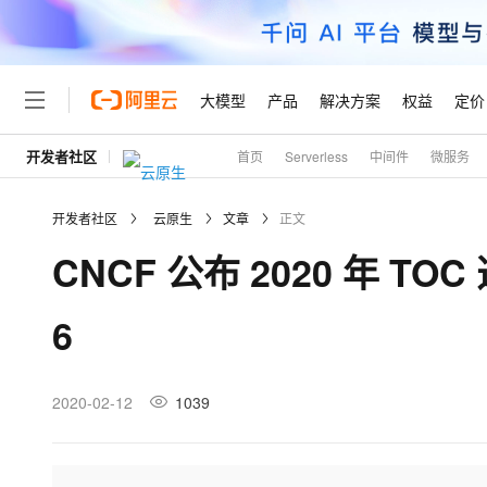
大模型
产品
解决方案
权益
定价
开发者社区
首页
Serverless
中间件
微服务
大模型
产品
解决方案
权益
定价
云市场
伙伴
服务
了解阿里云
精选产品
精选解决方案
普惠上云
产品定价
精选商城
成为销售伙伴
售前咨询
为什么选择阿里云
千问AI平台
开发者社区
云原生
文章
正文
了解云产品的定价详情
大模型服务平台百炼
千问办公，解锁你的工作
普惠上云 官方力荐
分销伙伴
在线服务
网站建设
什么是云计算
大
CNCF 公布 2020 年 TO
大模型服务与应用平台
企业级Agent产品，直接
云服务器38元/年起，超
咨询伙伴
多端小程序
技术领先
云上成本管理
售后服务
轻量应用服务器
Agency Agents：拥
官方推荐返现计划
大模型
精选产品
精选解决方案
Salesforce 国际版订阅
稳定可靠
6
管理和优化成本
推荐新用户得奖励，单订单
销售伙伴合作计划
自助服务
友盟天域
安全合规
人工智能与机器学习
AI
文本生成
云数据库 RDS
HappyHorse 打造一
云工开物
无影生态合作计划
在线服务
观测云
分析师报告
高校专属算力普惠，学生认
计算
互联网应用开发
2020-02-12
1039
Qwen3.8-Max
HOT
Salesforce On Alibaba C
工单服务
Tuya 物联网平台阿里云
研究报告与白皮书
人工智能平台 PAI
快速拥有专属 OpenClaw
大模
Consulting Partner 合
大数据
容器
智能体时代全能旗舰模型
免费试用
短信专区
一站式AI开发、训练和推
蓝凌 OA
AI 大模型销售与服务生
现代化应用