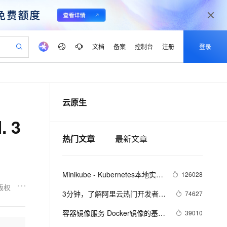
文档
备案
控制台
注册
登录
验
作计划
器
AI 活动
专业服务
服务伙伴合作计划
开发者社区
加入我们
产品动态
服务平台百炼
阿里云 OPC 创新助力计划
云原生
一站式生成采购清单，支持单品或批量购买
io：打造专属 AI 语音助手
S产品伙伴计划（繁花）
峰会
CS
造的大模型服务与应用开发平台
一句话生成原生可编辑精美 PPT 文稿
AI 生产力先锋
Al MaaS 服务伙伴赋能合作
域名
博文
Careers
至高可申请百万元
Qwen3.8-Max 模型上线
 3
开启高性价比 AI 编程新体验
弹性可伸缩的云计算服务
Qwen-Audio-3.0-Realtime 端到端实时语音角色扮演
输入一句话想法, 轻松生成专业的 PPT
先锋实践拓展 AI 生产力的边界
Token 补贴，五大权
计划
海大会
伙伴信用分合作计划
商标
问答
社会招聘
热门文章
最新文章
益加速 OPC 成功
eek-V4-Pro
SS
一键部署幻兽帕鲁游戏服务器
飞天发布时刻
HOT
Open Search 向量检索版支
划
备案
电子书
校园招聘
pSeek-V4-Pro
视频创作，一键激活电商全链路生产力
稳定、安全、高性价比、高性能的云存储服务
一键购买专属联机服务器，轻松开启游戏
所见，即是所愿
持视频检索 Pipeline 功能
更多支持
划
公司注册
镜像站
视频生成
语音识别与合成
专属 QwenPaw
漫剧工坊：一站式动画创作平台
AI 实训营
HOT
应用身份服务 (IDaaS)
Minikube - Kubernetes本地实验
126028
合作伙伴培训与认证
划
上云迁移
站生成，高效打造优质广告素材
全接入的云上超级电脑
从聊天伙伴进化为能主动干活的本地数字员工
快速生产连贯的高质量长漫剧
从基础到进阶，Agent 创客手把手教你
OpenClaw 管理能力上线
环境
版权
lScope
我要反馈
e-1.1-T2V
Qwen3-TTS-Flash
3分钟，了解阿里云热门开发者工
74627
查询合作伙伴
n Alibaba Cloud ISV 合作
代维服务
建企业门户网站
10 分钟搭建微信、支付宝小程序
MaxCompute MaxFrame 提
具 Cloud Toolkit
畅细腻的高质量视频
离线语音合成大模型，多语言方言自适应，低延迟高稳定
创新加速
ope
容器镜像服务 Docker镜像的基本
登录合作伙伴管理后台
我要建议
39010
站，无忧落地极速上线
以可视化方式快速构建移动和 PC 门户网站
国内短信简单易用，安全可靠，秒级触达，全球覆盖200+国家和地区。
高效部署网站，快速应用到小程序
供自动弹性内存功能
使用