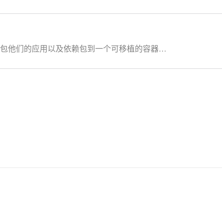
以打包他们的应用以及依赖包到一个可移植的容器
实现虚拟化，容器是完全使用沙箱机制，相互之间不
开发人员利用Docker可以消除协作编码时“在我的
可以在隔离容器中并行运行和管理应用，获得更好的
交付管道，以更快的速度、更高的安全性和可靠的信
。 在本套课程中，我们将全面的讲解Docker技术栈，从
发的微服务应用。本课程由黑马程序员提供。
容器服务 Kubernetes 版（简称 ACK）提供高性能
的全生命周期管理。整合阿里云虚拟化、存储、网
了解产品详情: