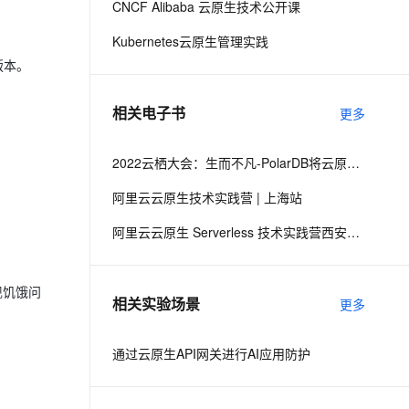
CNCF Alibaba 云原生技术公开课
Kubernetes云原生管理实践
息提取
与 AI 智能体进行实时音视频通话
 版本。
从文本、图片、视频中提取结构化的属性信息
构建支持视频理解的 AI 音视频实时通话应用
t.diy 一步搞定创意建站
构建大模型应用的安全防护体系
相关电子书
更多
通过自然语言交互简化开发流程,全栈开发支持
通过阿里云安全产品对 AI 应用进行安全防护
2022云栖大会：生而不凡-PolarDB将云原生进行到底
阿里云云原生技术实践营 | 上海站
阿里云云原生 Serverless 技术实践营西安站材料合集
出现饥饿问
相关实验场景
更多
通过云原生API网关进行AI应用防护