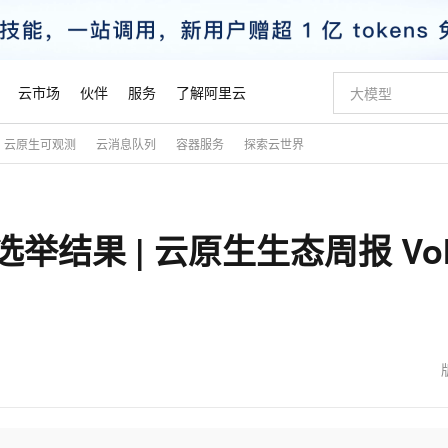
云市场
伙伴
服务
了解阿里云
云原生可观测
云消息队列
容器服务
探索云世界
AI 特惠
数据与 API
成为产品伙伴
企业增值服务
最佳实践
价格计算器
AI 场景体
基础软件
产品伙伴合
阿里云认证
市场活动
配置报价
大模型
自助选配和估算价格
新方式
睿译宝，AI翻译排版一步到位
智启 AI 普惠权益
产品生态集成认证中心
企业支持计划
云上春晚
域名与网站
千问官方 MaaS 平台，为开发者和 Agent 而生，新用户赠送 1 亿 + tokens 额度
Qwen Aud
AI Coding
阿里云Maa
2026 阿里云
云服务器 E
为企业打
数据集
Windows
大模型认证
模型
NEW
NEW
C 选举结果 | 云原生生态周报 Vol.
交付可用成果
值低价云产品抢先购
上传文档即自动完成翻译和格式还原
至高享 1亿+免费 tokens，加速 Al 应用落地
提供智能易用的域名与建站服务
智能编程，一键
安全可靠、
产品生态伙伴
专家技术服务
云上奥运之旅
弹性计算合作
阿里云中企出
手机三要素
宝塔 Linux
全部认证
价格优势
有专属领域专家
GLM-5.2：长任务时代开源旗舰模型
阿里云 OPC 创新助力计划
千问大模型
即刻拥有 DeepS
AI 电商营销
对象存储 O
大模型
产品生态伙伴工作台
企业增值服务台
云栖战略参考
云存储合作计
云栖大会
身份实名认证
CentOS
训练营
推动算力普惠，释放技术红利
最高返9万
多领域专家智能体,一键组建 AI 虚拟交付团队
快速构建应用程序和网站，即刻迈出上云第一步
至高百万元 Token 补贴，加速一人公司成长
多元化、高性能、安全可靠的大模型服务
真正可用的 1M 上下文,一次完成代码全链路开发
轻松解锁专属 Dee
从图文生成到
云上的中国
数据库合作计
活动全景
短信
Docker
图片和
站式影视创作平台
Hermes Agent，打造自进化智能体
Token Plan 模型订阅计划
数字证书管理服务（原SSL证书）
5 分钟轻松部署
AI 广告创作
无影云电脑
企业成长
NEW
信息公告
看见新力量
云网络合作计
OCR 文字识别
JAVA
证享300元代金券
可视化编排打通从文字构思到成片全链路闭环
全托管，含MySQL、PostgreSQL、SQL Server、MariaDB多引擎
自主进化，持久记忆，越用越聪明
Qwen3.8-Max 首发尝鲜，限时加量 10 倍，夜间低至2折
实现全站HTTPS，呈现可信的WEB访问
图文、视频一
随时随地安
魔搭 Mode
Kimi-K3
HappyHors
NEW
loud
服务实践
官网公告
金融模力时刻
Salesforce O
版
发票查验
全能环境
Claude Code + GStack 打造工程团队
千问办公，限时限量积分加倍
Qoder
低代码高效构
AI 建站
短信服务
型
NEW
作计划
Kimi 最新旗舰模型，长程编程与推理利器
让文字生成流
计划
创新中心
魔搭 ModelSc
健康状态
理服务
让AI从“聊天伙伴”进化为能干活的“数字员工”
安装技能 GStack，拥有专属 AI 工程团队
你的AI工作搭子，覆盖日常办公高频场景
面向真实软件的智能体编程平台
0 代码专业建
客户案例
天气预报查询
操作系统
态合作计划