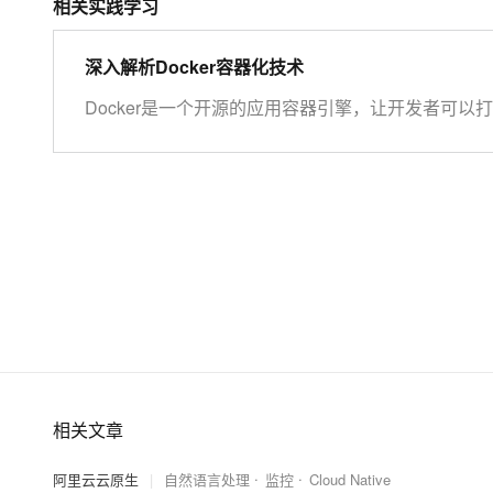
相关实践学习
深入解析Docker容器化技术
Docker是一个开源的应用容器引擎，让开发者可
中，然后发布到任何流行的Linux机器上，也可以
会有任何接口。Docker是世界领先的软件容器平台。
机器上可正常工作”的问题。运维人员利用Docker
计算密度。企业利用Docker可以构建敏捷的软件
誉为Linux和Windows Server应用发布新功能
环境安装到容器、镜像操作以及生产环境如何部署开
&nbsp; &nbsp; 相关的阿里云产品：容器服务 ACK 
可伸缩的容器应用管理能力，支持企业级容器化应用
络和安全能力，打造云端最佳容器化应用运行环境。 
相关文章
https://www.aliyun.com/product/kubernetes
阿里云云原生
|
自然语言处理
监控
Cloud Native