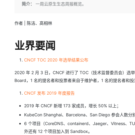
存储
天池大赛
Qwen3.7-Plus
简介：
一周云原生生态周报概览。
云解析DNS
解决方案免费试用 新老
电子合同
最高领取价值200元试用
能看、能想、能动手的多模
安全
网络与CDN
AI 算法大赛
畅捷通
大数据开发治理平台 Data
AI 产品 免费试用
作者 | 陈洁、高相林
网络
安全
云开发大赛
Qwen3-VL-Plus
Tableau 订阅
1亿+ 大模型 tokens 和 
可观测
入门学习赛
中间件
AI空中课堂在线直播课
云防火墙
140+云产品 免费试用
业界要闻
上云与迁云
云原生的云上边界网络安全
产品新客免费试用，最长1
数据库
生态解决方案
大模型服务
企业出海
CNCF TOC 2020 年选举结果公布
大模型ACA认证体验
大数据计算
助力企业全员 AI 认知与能
行业生态解决方案
千问AI平台-Token Plan
政企业务
2020 年 2 月 3 日，CNCF 进行了 TOC（技术监督委员会）选
媒体服务
开发者生态解决方案
Board，1 名的提名者和投票者来自于维护者，1 名的提名者
企业服务与云通信
千问AI平台-模型体验
AI 开发和 AI 应用解决
CNCF 发布 2019 年度报告
在线体验全尺寸、多种模态
域名与网站
2019 年 CNCF 新增 173 家成员，增长 50% 以上；
Happy 系列大模型
终端用户计算
KubeCon Shanghai、Barcelona、San Diego 参会人
Serverless
6 个项目（CoreDNS、containerd、Jaeger、Vitne
外还有 12 个项目加入到 Sandbox。
开发工具