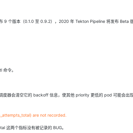
AI 应用
10分钟微调：让0.6B模型媲美235B模
多模态数据信
 个版本（0.1.0 至 0.9.2），2020 年 Tekton Pipeline 将发布 Beta
型
依托云原生高可用架构,实现Dify私有化部署
用1%尺寸在特定领域达到大模型90%以上效果
一个 AI 助手
超强辅助，Bol
即刻拥有 DeepSeek-R1 满血版
在企业官网、通讯软件中为客户提供 AI 客服
多种方案随心选，轻松解锁专属 DeepSeek
ctl 命令。
 时，调度器会清空它的 backoff 信息，使其他 priority 更低的 pod 可能会
attempts_total) are not recorded.
ts_total 这两个指标没有被记录的 BUG。