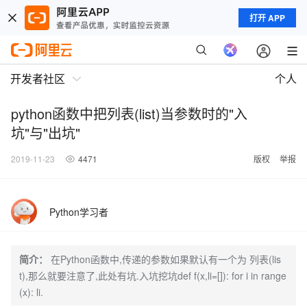
打开 APP
开发者社区
个人
python函数中把列表(list)当参数时的"入
坑"与"出坑"
2019-11-23
4471
版权
举报
Python学习者
简介：
在Python函数中,传递的参数如果默认有一个为 列表(lis
t),那么就要注意了,此处有坑.入坑挖坑def f(x,li=[]): for i in range
(x): li.