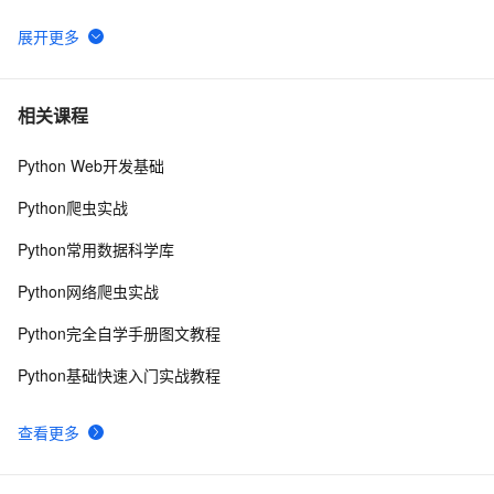
python join 和 split的常用使用方法
570
6
python 模块初始
6
7
相关课程
Python Web开发基础
python中使用and和or来实现其它语言中的?号表达式
5
8
Python爬虫实战
python网络编程初级
489
9
Python常用数据科学库
Python PIL远程命令执行漏洞复现(CVE-2017-8291 
11
10
Python网络爬虫实战
CVE-2017-8291)
Python完全自学手册图文教程
Python基础快速入门实战教程
查看更多