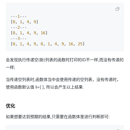
---
1
---

[
0
, 
1
, 
4
, 
9
]

---
2
---

[
0
, 
1
, 
4
, 
9
, 
16
]

---
3
---

[
0
, 
1
, 
4
, 
9
, 
0
, 
1
, 
4
, 
9
, 
16
, 
25
]
会发现执行传递空(新)列表的函数时打印的ID不一样,而没有传递的
一样;
当传递空列表时,函数体当中会使用传递的空列表，没有传递时，
使用函数默认值 li=[ ], 所以会产生以上结果.
优化
如果想要达到预期的结果,只需要在函数体里进行判断即可: