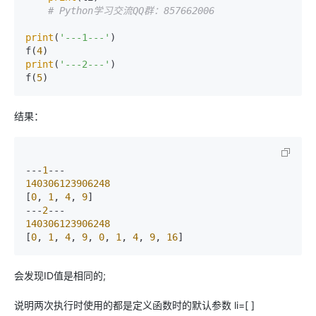
# Python学习交流QQ群：857662006  
print
(
'---1---'
)

f(
4
print
(
'---2---'
)

f(
5
)
结果：
---
1
140306123906248
[
0
, 
1
, 
4
, 
9
]

---
2
140306123906248
[
0
, 
1
, 
4
, 
9
, 
0
, 
1
, 
4
, 
9
, 
16
]
会发现ID值是相同的;
说明两次执行时使用的都是定义函数时的默认参数 li=[ ]