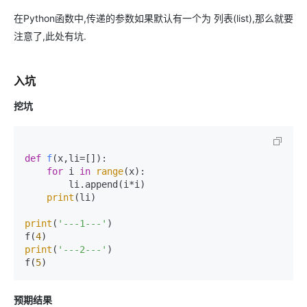
在Python函数中,传递的参数如果默认有一个为 列表(list),那么就要
注意了,此处有坑.
入坑
挖坑
def
f
(
x,li=[]
):

for
 i 
in
range
(x):

        li.append(i*i)

print
(li)

print
(
'---1---'
)

f(
4
print
(
'---2---'
)

f(
5
)
预期结果