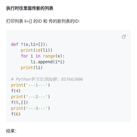
执行时往里面传新的列表
打印列表 li=[] 的ID 和 传的新列表的ID:
def
f
(
x,li=[]
):

print
(
id
(li))

for
 i 
in
range
(x):

        li.append(i*i)

print
(li)

# Python学习交流QQ群：857662006
print
(
'---1---'
)

f(
4
print
(
'---2---'
)

f(
5
print
(
'---3---'
)

f(
6
)
结果：