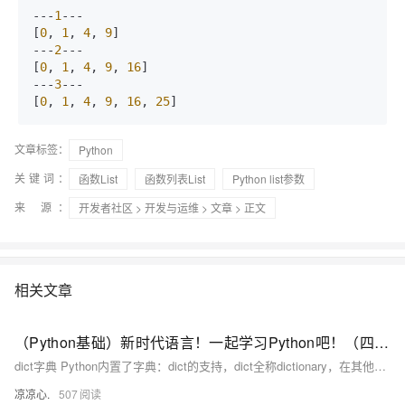
---
1
---

[
0
, 
1
, 
4
, 
9
]

---
2
---

[
0
, 
1
, 
4
, 
9
, 
16
]

---
3
---

[
0
, 
1
, 
4
, 
9
, 
16
, 
25
]
文章标签：
Python
关键词：
函数List
函数列表List
Python list参数
来 源：
开发者社区
>
开发与运维
>
文章
> 正文
相关文章
（Python基础）新时代语言！一起学习Python吧！（四）：dict字典和set类型；切片类型、列表生成式；map和reduce迭代器；filter过滤函数、sorted排序函数；lambda函数
dict字典 Python内置了字典：dict的支持，dict全称dictionary，在其他语言中也称为map，使用键-值（key-value）存储，具有极快的查找速度。 我们可以通过声明JS对象一样的方式声明dict
凉凉心.
507