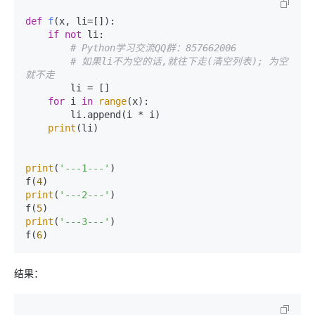
def
f
(
x, li=[]
):

if
not
 li:

# Python学习交流QQ群：857662006
# 如果li不为空的话,就往下走(清空列表); 为空
就不走
        li = []

for
 i 
in
range
(x):

        li.append(i * i)

print
(li)

print
(
'---1---'
)

f(
4
print
(
'---2---'
)

f(
5
print
(
'---3---'
)

f(
6
)
结果：