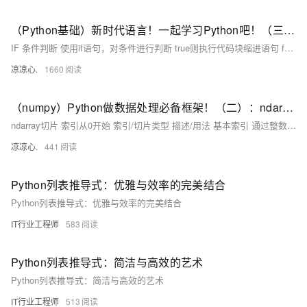
（Python基础）新时代语言！一起学习Python吧！（三）：IF条件判断和match匹配；Python中的循环：for...in、while循环；循环操作关键字；Python函数使用方法
IF 条件判断 使用if语句，对条件进行判断 true则执行代码块缩进语句 false则不执行代码块缩进语句，如果有else 或 elif 则进入相应的规则中执行
凉凉心.
1660
（numpy）Python做数据处理必备框架！（二）：ndarray切片的使用与运算；常见的ndarray函数：平方根、正余弦、自然对数、指数、幂等运算；统计函数：方差、均值、极差；比较函数...
ndarray切片 索引从0开始 索引/切片类型 描述/用法 基本索引 通过整数索引直接访问元素。 行/列切片 使用冒号：切片语法选择行或列的子集 连续切片 从起始索引到结束索引按步长切片 使用slice函数 通过slice(start,stop,strp)定义切片规则 布尔索引 通过布尔条件筛选满足条件的元素。支持逻辑运算符 &、|。
凉凉心.
441
Python列表推导式：优雅与效率的完美结合
Python列表推导式：优雅与效率的完美结合
IT行业工程师
583
Python列表推导式：简洁与高效的艺术
Python列表推导式：简洁与高效的艺术
IT行业工程师
513