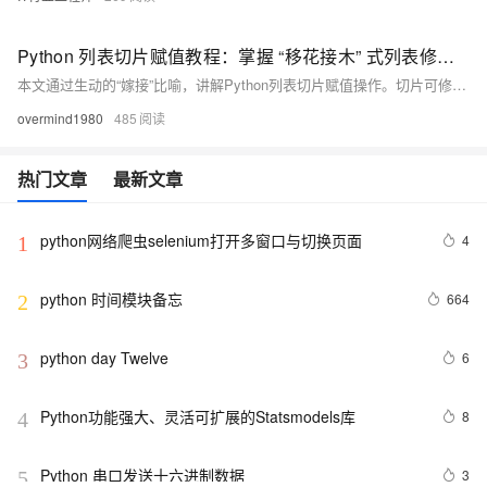
Python 列表切片赋值教程：掌握 “移花接木” 式列表修改技巧
本文通过生动的“嫁接”比喻，讲解Python列表切片赋值操作。切片可修改原列表内容，实现头部、尾部或中间元素替换，支持不等长赋值，灵活实现列表结构更新。
overmind1980
485
热门文章
最新文章
python网络爬虫selenium打开多窗口与切换页面
4
1
python 时间模块备忘
664
2
python day Twelve
6
3
Python功能强大、灵活可扩展的Statsmodels库
8
4
Python 串口发送十六进制数据
3
5