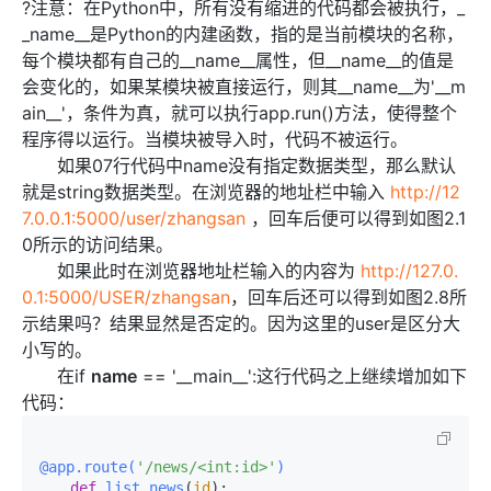
?注意：在Python中，所有没有缩进的代码都会被执行，_
_name__是Python的内建函数，指的是当前模块的名称，
每个模块都有自己的__name__属性，但__name__的值是
会变化的，如果某模块被直接运行，则其__name__为'__m
ain__'，条件为真，就可以执行app.run()方法，使得整个
程序得以运行。当模块被导入时，代码不被运行。
如果07行代码中name没有指定数据类型，那么默认
就是string数据类型。在浏览器的地址栏中输入
http://12
7.0.0.1:5000/user/zhangsan
，回车后便可以得到如图2.1
0所示的访问结果。
如果此时在浏览器地址栏输入的内容为
http://127.0.
0.1:5000/USER/zhangsan
，回车后还可以得到如图2.8所
示结果吗？结果显然是否定的。因为这里的user是区分大
小写的。
在if
name
== '__main__':这行代码之上继续增加如下
代码：
@app.route(
'/news/<int:id>'
)
def
list_news
(
id
):