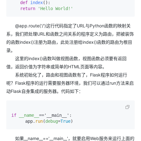
def
index
():

return
'Hello World!'
@app.route('/')这行代码指定了URL与Python函数的映射关
系，我们把处理URL和函数之间关系的程序定义为路由，把被装饰
的函数index()注册为路由，此处注册给index()函数的路由为根目
录。
这里的index()函数叫做视图函数，视图函数必须要有返回
值，返回价值为字符串或简单的HTML页面等内容。
系统初始化了，路由和视图函数有了，Flask程序如何运行
呢？Flask程序的运行需要服务器环境，我们可以通过run方法来启
动Flask自身集成的服务器。代码如下：
if
__name__
=='__main__':

　　  app.
run
(
debug
=
True
)
如果__name__=='__main__'，就要启用Web服务来运行上面的