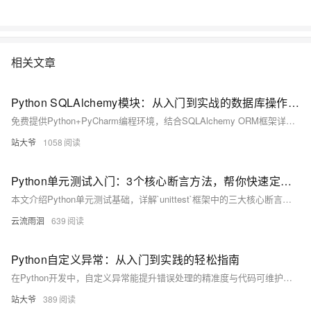
相关文章
Python SQLAlchemy模块：从入门到实战的数据库操作指南
免费提供Python+PyCharm编程环境，结合SQLAlchemy ORM框架详解数据库开发。涵盖连接配置、模型定义、CRUD操作、事务控制及Alembic迁移工具，以电商订单系统为例，深入讲解高并发场景下的性能优化与最佳实践，助你高效构建数据驱动应用。
站大爷
1058
Python单元测试入门：3个核心断言方法，帮你快速定位代码bug
本文介绍Python单元测试基础，详解`unittest`框架中的三大核心断言方法：`assertEqual`验证值相等，`assertTrue`和`assertFalse`判断条件真假。通过实例演示其用法，帮助开发者自动化检测代码逻辑，提升测试效率与可靠性。
云流雨洄
639
Python自定义异常：从入门到实践的轻松指南
在Python开发中，自定义异常能提升错误处理的精准度与代码可维护性。本文通过银行系统、电商库存等实例，详解如何创建和使用自定义异常，涵盖异常基础、进阶技巧、最佳实践与真实场景应用，助你写出更专业、易调试的代码。
站大爷
389