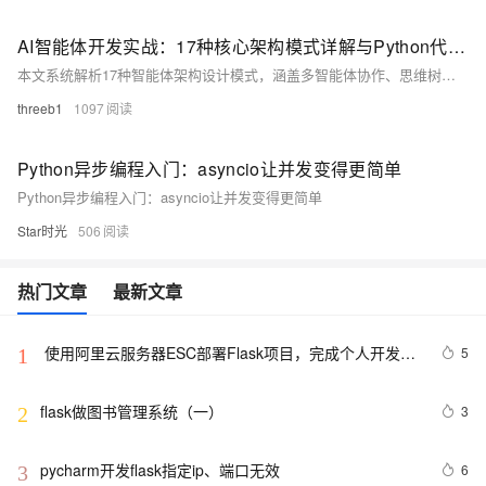
AI智能体开发实战：17种核心架构模式详解与Python代码实现
本文系统解析17种智能体架构设计模式，涵盖多智能体协作、思维树、反思优化与工具调用等核心范式，结合LangChain与LangGraph实现代码工作流，并通过真实案例验证效果，助力构建高效AI系统。
threeb1
1097
Python异步编程入门：asyncio让并发变得更简单
Python异步编程入门：asyncio让并发变得更简单
Star时光
506
热门文章
最新文章
 使用阿里云服务器ESC部署Flask项目，完成个人开发
5
1
WebGIS系统的公网发布
flask做图书管理系统（一）
3
2
pycharm开发flask指定ip、端口无效 
6
3