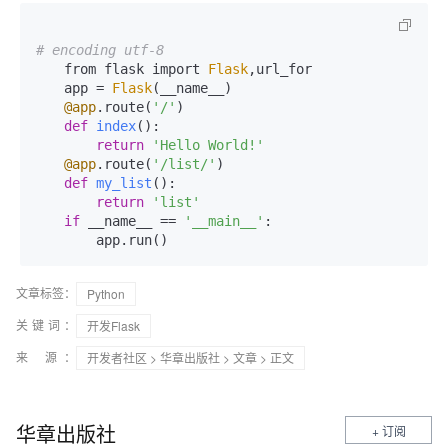
# encoding utf-8
　　from flask import 
Flask
,url_for

　　app = 
Flask
(__name__)

@app
.route(
'/'
)

def
index
():

return
'Hello World!'
@app
.route(
'/list/'
)

def
my_list
():

return
'list'
if
 __name__ == 
'__main__'
:

　　    app.run()
文章标签：
Python
关键词：
开发Flask
来 源：
开发者社区
>
华章出版社
>
文章
> 正文
华章出版社
+ 订阅