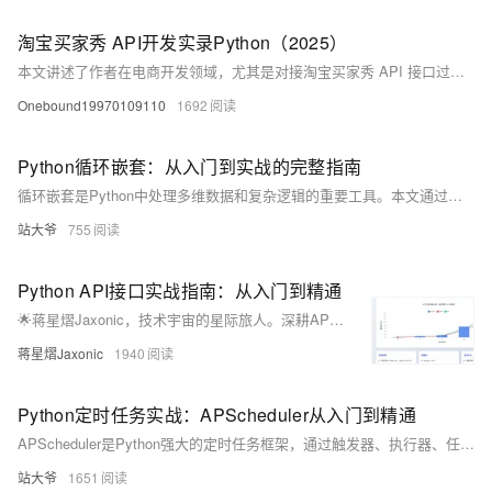
淘宝买家秀 API开发实录Python（2025）
本文讲述了作者在电商开发领域，尤其是对接淘宝买家秀 API 接口过程中所经历的挑战与收获。从申请接入、签名验证、频率限制到数据处理和实时监控，作者分享了多个实战经验与代码示例，帮助开发者更高效地获取和处理买家秀数据，提升开发效率。
Onebound19970109110
1692
Python循环嵌套：从入门到实战的完整指南
循环嵌套是Python中处理多维数据和复杂逻辑的重要工具。本文通过实例讲解嵌套循环的基本用法、常见组合、性能优化技巧及实战应用，帮助开发者掌握其核心思想，避免常见错误，并探索替代方案与进阶方向。
站大爷
755
Python API接口实战指南：从入门到精通
🌟蒋星熠Jaxonic，技术宇宙的星际旅人。深耕API开发，以Python为舟，探索RESTful、GraphQL等接口奥秘。擅长requests、aiohttp实战，专注性能优化与架构设计，用代码连接万物，谱写极客诗篇。
蒋星熠Jaxonic
1940
Python定时任务实战：APScheduler从入门到精通
APScheduler是Python强大的定时任务框架，通过触发器、执行器、任务存储和调度器四大组件，灵活实现各类周期性任务。支持内存、数据库、Redis等持久化存储，适用于Web集成、数据抓取、邮件发送等场景，解决传统sleep循环的诸多缺陷，助力构建稳定可靠的自动化系统。（238字）
站大爷
1651