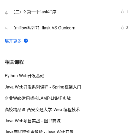
（二）2 第一个flask程序
1
4
【mlflow系列7】flask VS Gunicorn
3
5
Python Web：Django、Flask和FastAPI框架对比
7
6
【flask入门系列】Flask对象初始化参数以及Flask工程配
7
7
相关课程
置的加载方式
Python Web开发基础
flask学习笔记（二）
2
8
Java Web开发系列课程 - Spring框架入门
Django框架和Flask框架的适用场景分别是什么？
8
9
企业Web常用架构LAMP-LNMP实战
【优秀python web设计】基于Python flask的猫眼电影
14
10
高校精品课-西安交通大学-Web 编程技术
可视化系统，可视化用echart，前端Layui，数据库用
Java Web项目实战 - 图书商城
MySQL，包括爬虫
Java面试疑难点解析 - Java Web开发