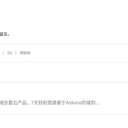
留言。
5G
物联网
全套云产品，7天轻松搭建基于Arduino的端到端
产品，让学习更流畅： IoT物联网平台：
络管理平台：