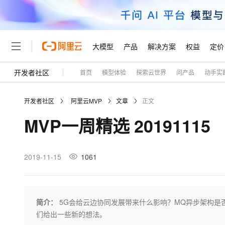
大模型
产品
解决方案
权益
定价
开发者社区
首页
模型体验
探索云世界
问产品
动手实
大模型
产品
解决方案
权益
定价
云市场
伙伴
服务
了解阿里云
精选产品
精选解决方案
普惠上云
产品定价
精选商城
成为销售伙伴
售前咨询
为什么选择阿里云
千问AI平台
开发者社区
阿里云MVP
文章
正文
了解云产品的定价详情
大模型服务平台百炼
千问办公，解锁你的工作
普惠上云 官方力荐
分销伙伴
在线服务
网站建设
什么是云计算
大
MVP一周精选 20191115
大模型服务与应用平台
企业级Agent产品，直接
云服务器38元/年起，超
咨询伙伴
多端小程序
技术领先
云上成本管理
售后服务
轻量应用服务器
Agency Agents：拥
官方推荐返现计划
大模型
精选产品
精选解决方案
Salesforce 国际版订阅
稳定可靠
管理和优化成本
推荐新用户得奖励，单订单
销售伙伴合作计划
2019-11-15
1061
自助服务
友盟天域
安全合规
人工智能与机器学习
AI
文本生成
云数据库 RDS
HappyHorse 打造一
云工开物
无影生态合作计划
在线服务
观测云
分析师报告
高校专属算力普惠，学生认
计算
互联网应用开发
Qwen3.8-Max
HOT
Salesforce On Alibaba C
工单服务
Tuya 物联网平台阿里云
研究报告与白皮书
人工智能平台 PAI
快速拥有专属 OpenClaw
简介：
5G会给云边协同发展带来什么影响？MQ异步架构
大模
Consulting Partner 合
大数据
容器
智能体时代全能旗舰模型
免费试用
短信专区
一站式AI开发、训练和推
们给出一些新的想法。
蓝凌 OA
AI 大模型销售与服务生
现代化应用