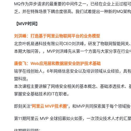
大模型解决方案
MQ作为异步请求的最重要的中间件之一，已经在企业上云过程
乏，并在特殊场景下耦合度很高。我们试着提出一种新的MQ架
迁移与运维管理
快速部署 Dify，高效搭建 
专有云
【MVP时间】
10 分钟在聊天系统中增加
刘洪峰：打造基于阿里云物联网平台的业务模型
北京叶帆易通科技有限公司CEO刘洪峰，研发了物联网智能网关、Y
本期大咖问答，，MVP刘洪峰先从第一个方面与大家分享在行业
唐俊飞：Web应用层和数据层安全防护技术基础
铭学在线创始人，6年网络信息安全以及培训领域从业经验，具
盟科技。
本次课程主要讲解了网络安全相关的基本概念、基础渗透技术、
掌握安全基础技术的IT在职者。
即刻关注“
阿里云 MVP技术圈
”，和MVP共同探索属于每个领域
第11期阿里云 MVP 全球招募如火如荼，一次顶尖技术人才的汇
往期精彩回顾：