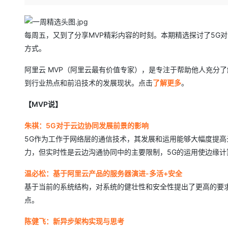
存储
天池大赛
Qwen3.7-Plus
云解析DNS
解决方案免费试用 新老
电子合同
最高领取价值200元试用
能看、能想、能动手的多模
安全
网络与CDN
AI 算法大赛
畅捷通
每周五，又到了分享MVP精彩内容的时刻。本期精选探讨了5G
大数据开发治理平台 Data
AI 产品 免费试用
网络
安全
云开发大赛
Qwen3-VL-Plus
Tableau 订阅
方式。
1亿+ 大模型 tokens 和 
可观测
入门学习赛
中间件
AI空中课堂在线直播课
阿里云 MVP（阿里云最有价值专家），是专注于帮助他人充分
云防火墙
140+云产品 免费试用
上云与迁云
云原生的云上边界网络安全
产品新客免费试用，最长1
到行业热点和前沿技术的发展现状。点击
数据库
了解更多
。
生态解决方案
大模型服务
企业出海
大模型ACA认证体验
大数据计算
【MVP说】
助力企业全员 AI 认知与能
行业生态解决方案
千问AI平台-Token Plan
政企业务
媒体服务
朱祺：5G对于云边协同发展前景的影响
开发者生态解决方案
5G作为工作于网络层的通信技术，其发展和运用能够大幅度提
企业服务与云通信
千问AI平台-模型体验
AI 开发和 AI 应用解决
力，但实时性是云边沟通协同中的主要限制，5G的运用使边缘
在线体验全尺寸、多种模态
域名与网站
温必松：基于阿里云产品的服务器演进-多活+安全
Happy 系列大模型
终端用户计算
基于当前的系统结构，对系统的健壮性和安全性提出了更高的要
点。
Serverless
陈健飞：新异步架构实现与思考
开发工具