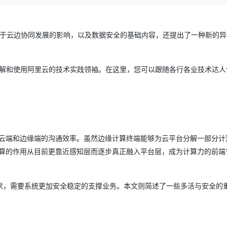
Deepseek-v4-pro
HappyHors
同享
万小智 AI 建站低至 15元/月
Qoder CN
AI 短剧/漫剧
云原生数据库 
快递物流查询
WordPress
成为服务伙
高校合作
点，立即开启云上创新
覆盖公网/内网、递归/权威、移动APP等全场景解析服务
送.CN域名，送备案服务码
基于千问大模型等，支持代码智能生成、研发智能问答
AI助力短剧
态智能体模型
旗舰 MoE 大模型，百万上下文与顶尖推理能力
图生视频，流
Ubuntu
服务生态伙伴
对于云边协同发展的影响，以及数据安全的基础内容，还提出了一种新的异
云工开物
企业应用
Works
Night Plan 支持 Qwen 3.8-Max
云原生大数据计算服务 MaxCompute
AI 办公
容器服务 Kub
NEW
GLM-5.2
Wan2.7-T
Red Hat
30+ 款产品免费体验
Data Agent 驱动的一站式 Data+AI 开发治理平台
夜间 5 折，Qwen/Meoo/TokenPlan 客户专享
面向分析的企业级SaaS模式云数据仓库
AI智能应用
提供一站式管
科研合作
视觉 Coding、空间感知、多模态思考等全面升级
1M上下文，专为长程任务能力而生
ERP
堂（旗舰版）
SUSE
了解和使用阿里云的技术实践领袖。在这里，您可以跟随各行各业技术达人快
智能客服
CRM
防护产品
2个月
自动承接线索
建站小程序
OA 办公系统
AI 应用构建
大模型原生
力提升
财税管理
模板建站
Qoder
大模型服务平台百炼-应用模版
HOT
NEW
面向真实软件
个人版上线、团队版降价；千问3.8-Max首发发尝鲜
丰富多元化的应用模版和解决方案
400电话
定制建站
高云端和边缘端的沟通效率。虽然边缘计算终端能够为云平台分解一部分计
万有无界
大模型服务平台百炼-智能体
方案
广告营销
模板小程序
计算的作用从目前更靠近感知层而逐步真正融入平台层，成为计算力的前端
的模型效果
灵活可视化地构建企业级 Agent
定制小程序
秒悟
人工智能平台 PAI
求，需要系统更加安全稳定的支撑业务。本文则简述了一些多活与安全的
APP 开发
云端极速 AI 
新一代 AI 视频生成模型，深度适配广告营销等场景
AI Native 的算法工程平台，一站式完成建模、训练、推理服务部署
建站系统