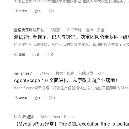
1129
3
3
霍格沃兹测试开发
|
7月前
|
人工智能
运维
安全
测试管理者视角：识人与OKR，决定团队能走多远（给
340
0
0
bailiantest1
|
8月前
|
数据可视化
前端开发
安全
AgentScope 1.0 全面进化，从原型走向产业落地！
4950
0
1
No8g攻城狮
|
SQL
Java
Spring
【MybatisPlus异常】The SQL execution time is too larg