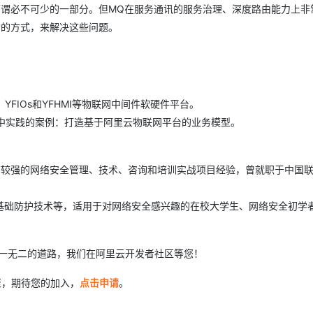
可谓必不可少的一部分。但MQ在服务通讯的服务治理、深度路由能力上非
构的方式，来解决这些问题。
AI 应用
10分钟微调：让0.6B模型媲美235B模
多模态数据信
型
依托云原生高可用架构,实现Dify私有化部署
用1%尺寸在特定领域达到大模型90%以上效果
一个 AI 助手
超强辅助，Bol
即刻拥有 DeepSeek-R1 满血版
在企业官网、通讯软件中为客户提供 AI 客服
FIOs和YFHMI等物联网中间件软硬件平台。
多种方案随心选，轻松解锁专属 DeepSeek
中实践的案例：打造基于阿里云物联网平台的业务模型。
有较强的网络安全管理、技术、咨询和培训实战项目经验，曾就职于中国
基础防护技术等，适用于对网络安全感兴趣的在校大学生、网络安全初学
独一无二的道路，我们在阿里云开发者社区等您！
聚，期待您的加入，
点击申请
。