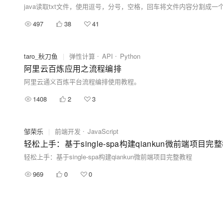
java读取txt文件，使用逗号，分号，空格，回车将文件内容分割成
497
38
41
taro_秋刀鱼
|
弹性计算
API
Python
阿里云百炼应用之流程编排
阿里云通义百炼平台流程编排使用教程。
1408
2
3
邹荣乐
|
前端开发
JavaScript
轻松上手：基于single-spa构建qiankun微前端项目完
轻松上手：基于single-spa构建qiankun微前端项目完整教程
969
0
0