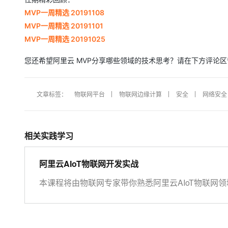
MVP一周精选 20191108
MVP一周精选 20191101
MVP一周精选 20191025
您还希望阿里云 MVP分享哪些领域的技术思考？请在下方评论区
文章标签：
物联网平台
物联网边缘计算
安全
网络安全
相关实践学习
阿里云AIoT物联网开发实战
本课程将由物联网专家带你熟悉阿里云AIoT物联网领域
物联网场景应用。 开始学习前，请先开通下方两个云
https://iot.console.aliyun.com/ LinkWAN物联网