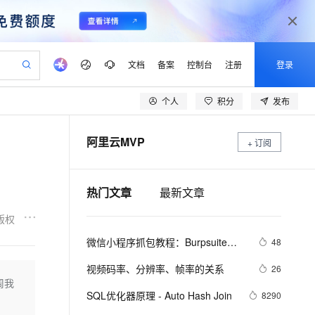
文档
备案
控制台
注册
登录
个人
积分
发布
验
作计划
器
AI 活动
专业服务
服务伙伴合作计划
开发者社区
加入我们
产品动态
服务平台百炼
阿里云 OPC 创新助力计划
阿里云MVP
一站式生成采购清单，支持单品或批量购买
+ 订阅
io：打造专属 AI 语音助手
S产品伙伴计划（繁花）
峰会
CS
造的大模型服务与应用开发平台
一句话生成原生可编辑精美 PPT 文稿
AI 生产力先锋
Al MaaS 服务伙伴赋能合作
域名
博文
Careers
至高可申请百万元
Qwen3.8-Max 模型上线
开启高性价比 AI 编程新体验
弹性可伸缩的云计算服务
Qwen-Audio-3.0-Realtime 端到端实时语音角色扮演
输入一句话想法, 轻松生成专业的 PPT
先锋实践拓展 AI 生产力的边界
Token 补贴，五大权
计划
海大会
伙伴信用分合作计划
商标
问答
社会招聘
热门文章
最新文章
益加速 OPC 成功
eek-V4-Pro
SS
一键部署幻兽帕鲁游戏服务器
飞天发布时刻
HOT
Open Search 向量检索版支
划
备案
电子书
校园招聘
pSeek-V4-Pro
视频创作，一键激活电商全链路生产力
稳定、安全、高性价比、高性能的云存储服务
一键购买专属联机服务器，轻松开启游戏
所见，即是所愿
持视频检索 Pipeline 功能
更多支持
版权
划
公司注册
镜像站
视频生成
语音识别与合成
专属 QwenPaw
漫剧工坊：一站式动画创作平台
AI 实训营
HOT
应用身份服务 (IDaaS)
微信小程序抓包教程：Burpsuite版 
48
合作伙伴培训与认证
划
上云迁移
站生成，高效打造优质广告素材
全接入的云上超级电脑
从聊天伙伴进化为能主动干活的本地数字员工
快速生产连贯的高质量长漫剧
从基础到进阶，Agent 创客手把手教你
OpenClaw 管理能力上线
附所需工具
lScope
我要反馈
e-1.1-T2V
Qwen3-TTS-Flash
视频码率、分辨率、帧率的关系
26
查询合作伙伴
n Alibaba Cloud ISV 合作
代维服务
建企业门户网站
10 分钟搭建微信、支付宝小程序
周我
MaxCompute MaxFrame 提
畅细腻的高质量视频
离线语音合成大模型，多语言方言自适应，低延迟高稳定
创新加速
ope
SQL优化器原理 - Auto Hash Join
登录合作伙伴管理后台
我要建议
8290
站，无忧落地极速上线
以可视化方式快速构建移动和 PC 门户网站
国内短信简单易用，安全可靠，秒级触达，全球覆盖200+国家和地区。
高效部署网站，快速应用到小程序
供自动弹性内存功能