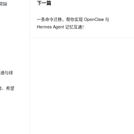
下一篇
常缺
息提取
与 AI 智能体进行实时音视频通话
一条命令迁移，帮你实现 OpenClaw 与
从文本、图片、视频中提取结构化的属性信息
构建支持视频理解的 AI 音视频实时通话应用
Hermes Agent 记忆互通！
t.diy 一步搞定创意建站
构建大模型应用的安全防护体系
通过自然语言交互简化开发流程,全栈开发支持
通过阿里云安全产品对 AI 应用进行安全防护
联通与绿
者、希望