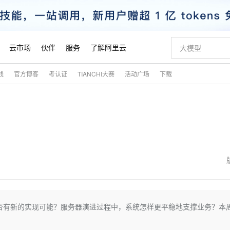
云市场
伙伴
服务
了解阿里云
践
官方博客
考认证
TIANCHI大赛
活动广场
下载
AI 特惠
数据与 API
成为产品伙伴
企业增值服务
最佳实践
价格计算器
AI 场景体
基础软件
产品伙伴合
阿里云认证
市场活动
配置报价
大模型
自助选配和估算价格
新方式
睿译宝，AI翻译排版一步到位
智启 AI 普惠权益
产品生态集成认证中心
企业支持计划
云上春晚
域名与网站
千问官方 MaaS 平台，为开发者和 Agent 而生，新用户赠送 1 亿 + tokens 额度
Qwen Aud
AI Coding
阿里云Maa
2026 阿里云
云服务器 E
为企业打
数据集
Windows
大模型认证
模型
NEW
NEW
交付可用成果
值低价云产品抢先购
上传文档即自动完成翻译和格式还原
至高享 1亿+免费 tokens，加速 Al 应用落地
提供智能易用的域名与建站服务
智能编程，一键
安全可靠、
产品生态伙伴
专家技术服务
云上奥运之旅
弹性计算合作
阿里云中企出
手机三要素
宝塔 Linux
全部认证
价格优势
有专属领域专家
GLM-5.2：长任务时代开源旗舰模型
阿里云 OPC 创新助力计划
千问大模型
即刻拥有 DeepS
AI 电商营销
对象存储 O
大模型
产品生态伙伴工作台
企业增值服务台
云栖战略参考
云存储合作计
云栖大会
身份实名认证
CentOS
训练营
推动算力普惠，释放技术红利
最高返9万
多领域专家智能体,一键组建 AI 虚拟交付团队
快速构建应用程序和网站，即刻迈出上云第一步
至高百万元 Token 补贴，加速一人公司成长
多元化、高性能、安全可靠的大模型服务
真正可用的 1M 上下文,一次完成代码全链路开发
轻松解锁专属 Dee
从图文生成到
云上的中国
数据库合作计
活动全景
短信
Docker
图片和
站式影视创作平台
Hermes Agent，打造自进化智能体
Token Plan 模型订阅计划
数字证书管理服务（原SSL证书）
5 分钟轻松部署
AI 广告创作
无影云电脑
企业成长
NEW
信息公告
看见新力量
云网络合作计
OCR 文字识别
JAVA
证享300元代金券
可视化编排打通从文字构思到成片全链路闭环
全托管，含MySQL、PostgreSQL、SQL Server、MariaDB多引擎
自主进化，持久记忆，越用越聪明
Qwen3.8-Max 首发尝鲜，限时加量 10 倍，夜间低至2折
实现全站HTTPS，呈现可信的WEB访问
图文、视频一
随时随地安
魔搭 Mode
Kimi-K3
HappyHors
NEW
loud
服务实践
官网公告
金融模力时刻
Salesforce O
版
发票查验
全能环境
Claude Code + GStack 打造工程团队
千问办公，限时限量积分加倍
Qoder
低代码高效构
AI 建站
短信服务
是否有新的实现可能？服务器演进过程中，系统怎样更平稳地支撑业务？本
型
NEW
作计划
Kimi 最新旗舰模型，长程编程与推理利器
让文字生成流
计划
创新中心
魔搭 ModelSc
健康状态
理服务
让AI从“聊天伙伴”进化为能干活的“数字员工”
安装技能 GStack，拥有专属 AI 工程团队
你的AI工作搭子，覆盖日常办公高频场景
面向真实软件的智能体编程平台
0 代码专业建
客户案例
天气预报查询
操作系统
态合作计划