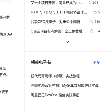
安全
我要投诉
e-1.1-I2V
Cosyvoice-V3-Flash
又一个项目开源，阿里已成为中国
9061
PolarDB
上云场景组合购
Milvus 弹性伸缩功能新增节
伴
开源的关键力量？
漫剧创作，剧本、分镜、视频高效生成
100%兼容MySQL、PostgreSQL，兼容Oracle，支持集中和分布式
覆盖90%+业务场景，专享组合折扣价
点支持范围
畅自然，细节丰富
高表现力语音合成大模型，语音克隆听感自然
VPN
RTMP、RTSP、HTTP视频协议详解
5
步架构
（附：直播流地址、播放软件）
ernetes 版 ACK
云聚AI 严选权益
AI 原生数据库服务发布
SSL 证书
谷歌CEO皮查伊：对重返中国持开
2V
Fun-ASR
750
，一键激活高效办公新体验
理容器应用的 K8s 服务
精选AI产品，从模型到应用全链提效
Agent 数据网关
放态度
文戏情感细腻自然，动作戏激烈拳拳到肉，实现更强表演能力
支持中英文自由切换，具备更强的噪声鲁棒性
堡垒机
C语言项目参考解答：全正整数后再
654
速Get
AI 用量加速计划
云原生数据库 PolarDB
计算
防火墙
、识别商机，让客服更高效、服务更出色。
新老同享，达量后返
Agentic Database 发布
俗人解读 三维渲染 的工作过程
657
主机安全
应用
国土档案管理信息系统【档案著
581
录】-他项权利类档案著录
千问办公
NEW
使用TWO_TASK或者LOCAL环境变
586
AI 应用及服务市场
相关电子书
更多
的智能体编程平台
一站式AI生产力平台
量?
算压
AI 应用
伶鹊
节点。
低代码开发师（初级）实战教程
企业级人与Agent协作平台，接入和调度多个数字员工
智能客服平台，对话机器人、对话分析、智能外呼
大模型
冬季实战营第三期：MySQL数据库进阶实战
大模型服务平台百炼 - 全妙
自然语言处理
重要节
阿里巴巴DevOps 最佳实践手册
应用创作平台
多模态内容创作工具，已接入 DeepSeek
数据标注
机器学习