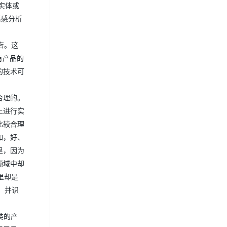
实体或
情感分析
店。这
有产品的
的技术可
合理的。
上进行实
比较合理
如，好、
里，因为
领域中却
里却是
则，并识
类的产