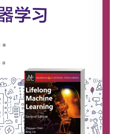
AI 应用
10分钟微调：让0.6B模型媲美235B模
多模态数据信
型
依托云原生高可用架构,实现Dify私有化部署
用1%尺寸在特定领域达到大模型90%以上效果
一个 AI 助手
超强辅助，Bol
即刻拥有 DeepSeek-R1 满血版
在企业官网、通讯软件中为客户提供 AI 客服
多种方案随心选，轻松解锁专属 DeepSeek