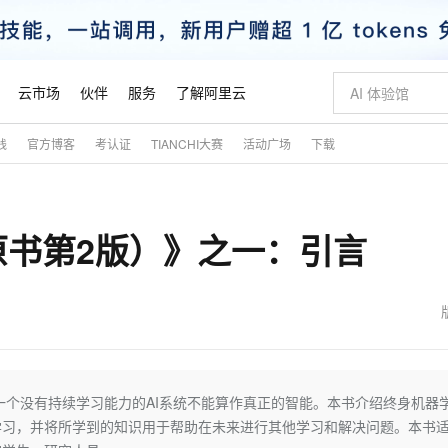
云市场
伙伴
服务
了解阿里云
践
官方博客
考认证
TIANCHI大赛
活动广场
下载
AI 特惠
数据与 API
成为产品伙伴
企业增值服务
最佳实践
价格计算器
AI 场景体
基础软件
产品伙伴合
阿里云认证
市场活动
配置报价
大模型
自助选配和估算价格
新方式
睿译宝，AI翻译排版一步到位
智启 AI 普惠权益
产品生态集成认证中心
企业支持计划
云上春晚
域名与网站
千问官方 MaaS 平台，为开发者和 Agent 而生，新用户赠送 1 亿 + tokens 额度
Qwen Aud
AI Coding
阿里云Maa
2026 阿里云
云服务器 E
为企业打
数据集
Windows
大模型认证
模型
NEW
NEW
原书第2版）》之一：引言
交付可用成果
值低价云产品抢先购
上传文档即自动完成翻译和格式还原
至高享 1亿+免费 tokens，加速 Al 应用落地
提供智能易用的域名与建站服务
智能编程，一键
安全可靠、
产品生态伙伴
专家技术服务
云上奥运之旅
弹性计算合作
阿里云中企出
手机三要素
宝塔 Linux
全部认证
价格优势
有专属领域专家
GLM-5.2：长任务时代开源旗舰模型
阿里云 OPC 创新助力计划
千问大模型
即刻拥有 DeepS
AI 电商营销
对象存储 O
大模型
产品生态伙伴工作台
企业增值服务台
云栖战略参考
云存储合作计
云栖大会
身份实名认证
CentOS
训练营
推动算力普惠，释放技术红利
最高返9万
多领域专家智能体,一键组建 AI 虚拟交付团队
快速构建应用程序和网站，即刻迈出上云第一步
至高百万元 Token 补贴，加速一人公司成长
多元化、高性能、安全可靠的大模型服务
真正可用的 1M 上下文,一次完成代码全链路开发
轻松解锁专属 Dee
从图文生成到
云上的中国
数据库合作计
活动全景
短信
Docker
图片和
站式影视创作平台
Hermes Agent，打造自进化智能体
Token Plan 模型订阅计划
数字证书管理服务（原SSL证书）
5 分钟轻松部署
AI 广告创作
无影云电脑
企业成长
NEW
信息公告
看见新力量
云网络合作计
OCR 文字识别
JAVA
证享300元代金券
可视化编排打通从文字构思到成片全链路闭环
全托管，含MySQL、PostgreSQL、SQL Server、MariaDB多引擎
自主进化，持久记忆，越用越聪明
Qwen3.8-Max 首发尝鲜，限时加量 10 倍，夜间低至2折
实现全站HTTPS，呈现可信的WEB访问
图文、视频一
随时随地安
魔搭 Mode
Kimi-K3
HappyHors
NEW
loud
服务实践
官网公告
金融模力时刻
Salesforce O
版
发票查验
全能环境
Claude Code + GStack 打造工程团队
千问办公，限时限量积分加倍
Qoder
低代码高效构
AI 建站
短信服务
个没有持续学习能力的AI系统不能算作真正的智能。本书介绍终身机器
型
NEW
作计划
Kimi 最新旗舰模型，长程编程与推理利器
让文字生成流
计划
创新中心
魔搭 ModelSc
健康状态
理服务
让AI从“聊天伙伴”进化为能干活的“数字员工”
安装技能 GStack，拥有专属 AI 工程团队
你的AI工作搭子，覆盖日常办公高频场景
面向真实软件的智能体编程平台
0 代码专业建
学习，并将所学到的知识用于帮助在未来进行其他学习和解决问题。本书
客户案例
天气预报查询
操作系统
态合作计划