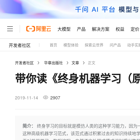
大模型
产品
解决方案
权益
定价
开发者社区
首页
模型体验
探索云世界
问产品
动手实
大模型
产品
解决方案
权益
定价
云市场
伙伴
服务
了解阿里云
精选产品
精选解决方案
普惠上云
产品定价
精选商城
成为销售伙伴
售前咨询
为什么选择阿里云
千问AI平台
开发者社区
华章出版社
文章
正文
了解云产品的定价详情
大模型服务平台百炼
千问办公，解锁你的工作
普惠上云 官方力荐
分销伙伴
在线服务
网站建设
什么是云计算
大
带你读《终身机器学习（
大模型服务与应用平台
企业级Agent产品，直接
云服务器38元/年起，超
咨询伙伴
多端小程序
技术领先
云上成本管理
售后服务
轻量应用服务器
Agency Agents：拥
官方推荐返现计划
大模型
精选产品
精选解决方案
Salesforce 国际版订阅
稳定可靠
管理和优化成本
推荐新用户得奖励，单订单
销售伙伴合作计划
2019-11-14
2907
自助服务
友盟天域
安全合规
人工智能与机器学习
AI
文本生成
云数据库 RDS
HappyHorse 打造一
云工开物
无影生态合作计划
在线服务
观测云
分析师报告
高校专属算力普惠，学生认
计算
互联网应用开发
Qwen3.8-Max
HOT
Salesforce On Alibaba C
工单服务
Tuya 物联网平台阿里云
研究报告与白皮书
人工智能平台 PAI
快速拥有专属 OpenClaw
简介：
终身学习的目标就是模仿人类的这种学习能力，因为一
大模
Consulting Partner 合
大数据
容器
智能体时代全能旗舰模型
免费试用
短信专区
一站式AI开发、训练和推
这种高级机器学习范式，该范式通过积累过去的知识持续地
蓝凌 OA
AI 大模型销售与服务生
现代化应用