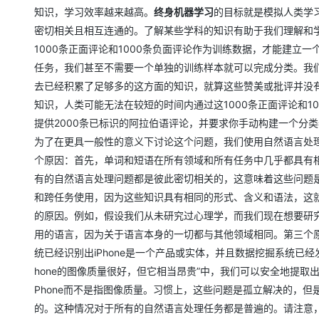
知识，学习效率越来越高。
终身机器学习
的目标就是模拟人类学
密切相关且相互连通的。了解某些学科的知识有助于我们理解和
1000条正面评论和1000条负面评论作为训练数据，才能建
任务，我们甚至不需要一个单独的训练样本就可以完成分类。我
去已经积累了足够多的这方面的知识，就算这些赞美或批评并没
知识，人类可能无法在较短的时间内通过这1000条正面评论和
提供2000条已标识的阿拉伯语评论，并要求你手动构建一个分
为了在更具一般性的意义下讨论这个问题，我们使用自然语言处理
个原因：首先，单词和短语在所有领域和所有任务中几乎都具有
有的自然语言处理问题都是彼此密切相关的，这意味着这些问题
和跨任务使用，因为这些知识具有相同的形式、含义和语法，这
的原因。例如，假设我们从未研究过心理学，而我们现在想要研
用的语言，因为关于语言本身的一切都与其他领域相同。第三个原
统已经识别出iPhone是一个产品或实体，并且数据挖掘系统已经
hone的图像质量很好，但它相当昂贵”中，我们可以安全地提取出“
Phone而不是指图像质量。习惯上，这些问题是孤立解决的，
的。这种情况对于所有的自然语言处理任务都是普遍的。请注意