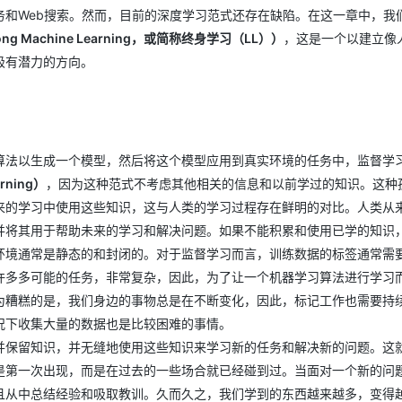
务和Web搜索。然而，目前的深度学习范式还存在缺陷。在这一章中，我
ng Machine Learning，或简称终身学习（LL））
，这是一个以建立像
极有潜力的方向。
算法以生成一个模型，然后将这个模型应用到真实环境的任务中，监督学
rning）
，因为这种范式不考虑其他相关的信息和以前学过的知识。这种
来的学习中使用这些知识，这与人类的学习过程存在鲜明的对比。人类从
并将其用于帮助未来的学习和解决问题。如果不能积累和使用已学的知识
环境通常是静态的和封闭的。对于监督学习而言，训练数据的标签通常需
许多多可能的任务，非常复杂，因此，为了让一个机器学习算法进行学习
为糟糕的是，我们身边的事物总是在不断变化，因此，标记工作也需要持
况下收集大量的数据也是比较困难的事情。
并保留知识，并无缝地使用这些知识来学习新的任务和解决新的问题。这
是第一次出现，而是在过去的一些场合就已经碰到过。当面对一个新的问
且从中总结经验和吸取教训。久而久之，我们学到的东西越来越多，变得