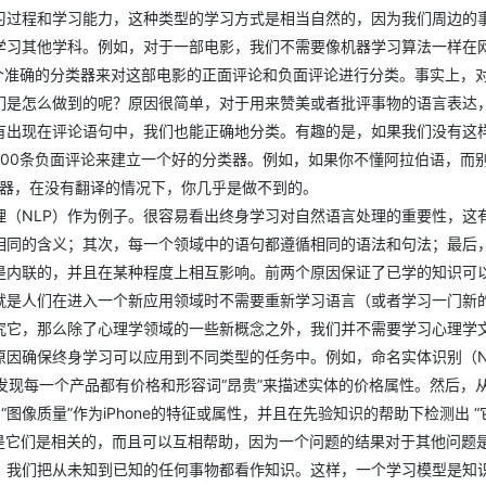
习过程和学习能力，这种类型的学习方式是相当自然的，因为我们周边的
学习其他学科。例如，对于一部电影，我们不需要像机器学习算法一样在
立一个准确的分类器来对这部电影的正面评论和负面评论进行分类。事实上，
们是怎么做到的呢？原因很简单，对于用来赞美或者批评事物的语言表达
有出现在评论语句中，我们也能正确地分类。有趣的是，如果我们没有这
1000条负面评论来建立一个好的分类器。例如，如果你不懂阿拉伯语，而
类器，在没有翻译的情况下，你几乎是做不到的。
（NLP）作为例子。很容易看出终身学习对自然语言处理的重要性，这
相同的含义；其次，每一个领域中的语句都遵循相同的语法和句法；最后
是内联的，并且在某种程度上相互影响。前两个原因保证了已学的知识可
就是人们在进入一个新应用领域时不需要重新学习语言（或者学习一门新
究它，那么除了心理学领域的一些新概念之外，我们并不需要学习心理学
因确保终身学习可以应用到不同类型的任务中。例如，命名实体识别（N
发现每一个产品都有价格和形容词“昂贵”来描述实体的价格属性。然后，从句
图像质量”作为iPhone的特征或属性，并且在先验知识的帮助下检测出 “它
但是它们是相关的，而且可以互相帮助，因为一个问题的结果对于其他问题
，我们把从未知到已知的任何事物都看作知识。这样，一个学习模型是知