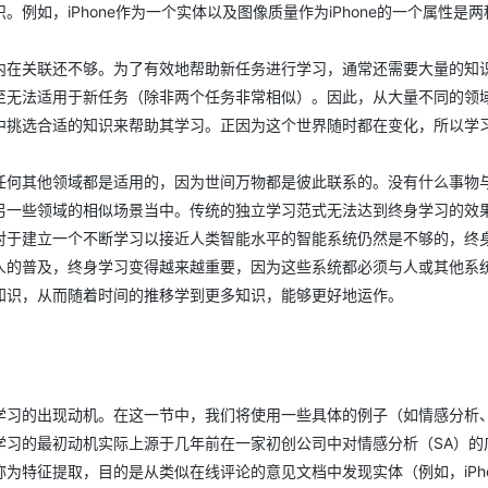
如，iPhone作为一个实体以及图像质量作为iPhone的一个属性是两
内在关联还不够。为了有效地帮助新任务进行学习，通常还需要大量的知
至无法适用于新任务（除非两个任务非常相似）。因此，从大量不同的领
中挑选合适的知识来帮助其学习。正因为这个世界随时都在变化，所以学
任何其他领域都是适用的，因为世间万物都是彼此联系的。没有什么事物
另一些领域的相似场景当中。传统的独立学习范式无法达到终身学习的效
对于建立一个不断学习以接近人类智能水平的智能系统仍然是不够的，终
人的普及，终身学习变得越来越重要，因为这些系统都必须与人或其他系
知识，从而随着时间的推移学到更多知识，能够更好地运作。
学习的出现动机。在这一节中，我们将使用一些具体的例子（如情感分析
学习的最初动机实际上源于几年前在一家初创公司中对情感分析（SA）的
为特征提取，目的是从类似在线评论的意见文档中发现实体（例如，iPho