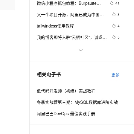
安全
我要投诉
e-1.1-I2V
Cosyvoice-V3-Flash
微信小程序抓包教程：Burpsuite版 
41
PolarDB
上云场景组合购
Milvus 弹性伸缩功能新增节
伴
附所需工具
漫剧创作，剧本、分镜、视频高效生成
100%兼容MySQL、PostgreSQL，兼容Oracle，支持集中和分布式
覆盖90%+业务场景，专享组合折扣价
点支持范围
畅自然，细节丰富
高表现力语音合成大模型，语音克隆听感自然
VPN
又一个项目开源，阿里已成为中国开
8
源的关键力量？
ernetes 版 ACK
云聚AI 严选权益
AI 原生数据库服务发布
SSL 证书
tailwindcss使用教程
2V
Fun-ASR
4
，一键激活高效办公新体验
理容器应用的 K8s 服务
精选AI产品，从模型到应用全链提效
Agent 数据网关
文戏情感细腻自然，动作戏激烈拳拳到肉，实现更强表演能力
支持中英文自由切换，具备更强的噪声鲁棒性
堡垒机
我的博客即将入驻“云栖社区”，诚邀技
5
AI 用量加速计划
云原生数据库 PolarDB
术同仁一同入驻。
防火墙
、识别商机，让客服更高效、服务更出色。
新老同享，达量后返
Agentic Database 发布
思科路由器的密码恢复
4
主机安全
应用
有一种忙，叫做很有希望
6
千问办公
NEW
深度优先搜索的图文介绍
3
AI 应用及服务市场
相关电子书
更多
的智能体编程平台
一站式AI生产力平台
AI 应用
伶鹊
低代码开发师（初级）实战教程
企业级人与Agent协作平台，接入和调度多个数字员工
智能客服平台，对话机器人、对话分析、智能外呼
大模型
冬季实战营第三期：MySQL数据库进阶实战
大模型服务平台百炼 - 全妙
自然语言处理
阿里巴巴DevOps 最佳实践手册
应用创作平台
多模态内容创作工具，已接入 DeepSeek
数据标注
机器学习