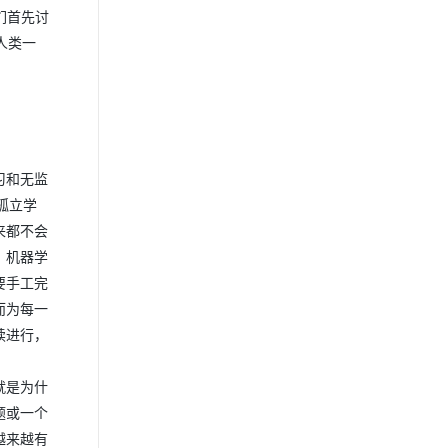
们首先讨
人类一
习和无监
孤立学
来都不会
，机器学
要手工完
而为每一
续进行，
就是为什
题或一个
越来越有