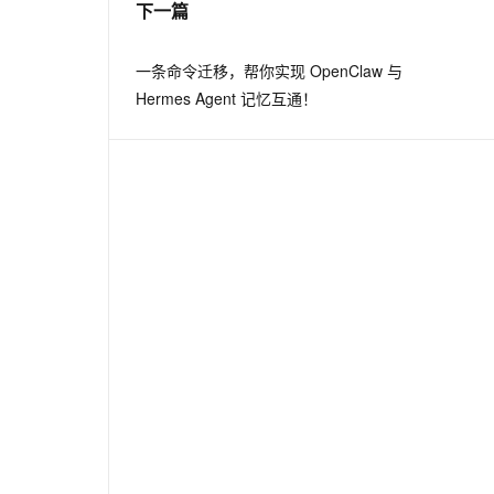
下一篇
息提取
与 AI 智能体进行实时音视频通话
一条命令迁移，帮你实现 OpenClaw 与
从文本、图片、视频中提取结构化的属性信息
构建支持视频理解的 AI 音视频实时通话应用
Hermes Agent 记忆互通！
t.diy 一步搞定创意建站
构建大模型应用的安全防护体系
通过自然语言交互简化开发流程,全栈开发支持
通过阿里云安全产品对 AI 应用进行安全防护