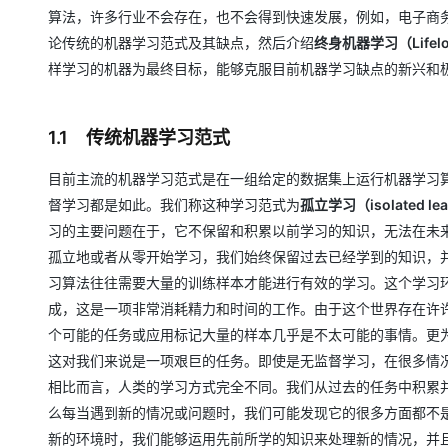
算法，许多行业不会存在，也不会得到快速发展，例如，电子商
论传统的机器学习范式及其缺点，然后介绍
终身机器学习（Lifelo
样学习的机器为最终目标，能够克服目前机器学习缺点的新兴和
1.1 传统机器学习范式
目前主流的机器学习范式是在一组给定的数据集上运行机器学习
督学习都是如此。我们称这种学习范式为
孤立学习（isolated lea
习的主要问题在于，它不保留和积累以前学习的知识，无法在未
孤立地或者从零开始学习，我们始终保留过去已经学到的知识，
习算法往往需要大量的训练样本才能进行有效的学习。这个学习
成，这是一项非常消耗精力和时间的工作。由于这个世界存在许
个可能的任务或应用标记大量的样本几乎是不太可能的事情。更
这对我们来说是一项艰巨的任务。即使是无监督学习，在很多情
相比而言，人类的学习方式完全不同。我们从过去的任务中积累
么每当遇到新的情况或问题时，我们可能发现它的很多方面都不
新的环境时，我们能够运用先前所学的知识来处理新的情况，并