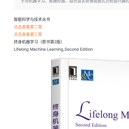
存储
天池大赛
于对机器学习、数据挖掘、自然语言处理或模式识别感兴趣
Qwen3.7-Plus
云解析DNS
解决方案免费试用 新老
电子合同
最高领取价值200元试用
能看、能想、能动手的多模
安全
网络与CDN
AI 算法大赛
畅捷通
智能科学与技术丛书
大数据开发治理平台 Data
AI 产品 免费试用
网络
安全
云开发大赛
Qwen3-VL-Plus
Tableau 订阅
点击查看第二章
1亿+ 大模型 tokens 和 
可观测
入门学习赛
点击查看第三章
中间件
AI空中课堂在线直播课
云防火墙
140+云产品 免费试用
终身机器学习（原书第2版）
上云与迁云
云原生的云上边界网络安全
产品新客免费试用，最长1
数据库
Lifelong Machine Learning,Second Edition
生态解决方案
大模型服务
企业出海
大模型ACA认证体验
大数据计算
助力企业全员 AI 认知与能
行业生态解决方案
千问AI平台-Token Plan
政企业务
媒体服务
开发者生态解决方案
企业服务与云通信
千问AI平台-模型体验
AI 开发和 AI 应用解决
在线体验全尺寸、多种模态
域名与网站
Happy 系列大模型
终端用户计算
Serverless
开发工具