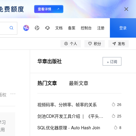
文档
备案
控制台
注册
登录
个人
积分
发布
验
作计划
器
AI 活动
专业服务
服务伙伴合作计划
开发者社区
加入我们
产品动态
服务平台百炼
阿里云 OPC 创新助力计划
华章出版社
一站式生成采购清单，支持单品或批量购买
+ 订阅
io：打造专属 AI 语音助手
S产品伙伴计划（繁花）
峰会
CS
造的大模型服务与应用开发平台
一句话生成原生可编辑精美 PPT 文稿
AI 生产力先锋
Al MaaS 服务伙伴赋能合作
域名
博文
Careers
至高可申请百万元
Qwen3.8-Max 模型上线
开启高性价比 AI 编程新体验
弹性可伸缩的云计算服务
Qwen-Audio-3.0-Realtime 端到端实时语音角色扮演
输入一句话想法, 轻松生成专业的 PPT
先锋实践拓展 AI 生产力的边界
Token 补贴，五大权
计划
海大会
伙伴信用分合作计划
商标
问答
社会招聘
热门文章
最新文章
益加速 OPC 成功
eek-V4-Pro
SS
一键部署幻兽帕鲁游戏服务器
飞天发布时刻
HOT
Open Search 向量检索版支
划
备案
电子书
校园招聘
pSeek-V4-Pro
视频创作，一键激活电商全链路生产力
稳定、安全、高性价比、高性能的云存储服务
一键购买专属联机服务器，轻松开启游戏
所见，即是所愿
持视频检索 Pipeline 功能
更多支持
版权
划
公司注册
镜像站
视频生成
语音识别与合成
专属 QwenPaw
漫剧工坊：一站式动画创作平台
AI 实训营
HOT
应用身份服务 (IDaaS)
视频码率、分辨率、帧率的关系
26
合作伙伴培训与认证
划
上云迁移
站生成，高效打造优质广告素材
全接入的云上超级电脑
从聊天伙伴进化为能主动干活的本地数字员工
快速生产连贯的高质量长漫剧
从基础到进阶，Agent 创客手把手教你
OpenClaw 管理能力上线
lScope
我要反馈
e-1.1-T2V
Qwen3-TTS-Flash
剑池CDK开发工具介绍  |  《平头哥
25
查询合作伙伴
n Alibaba Cloud ISV 合作
代维服务
建企业门户网站
10 分钟搭建微信、支付宝小程序
学习
MaxCompute MaxFrame 提
剑池CDK快速上手指南》第一章
畅细腻的高质量视频
离线语音合成大模型，多语言方言自适应，低延迟高稳定
创新加速
ope
SQL优化器原理 - Auto Hash Join
登录合作伙伴管理后台
我要建议
8
站，无忧落地极速上线
以可视化方式快速构建移动和 PC 门户网站
国内短信简单易用，安全可靠，秒级触达，全球覆盖200+国家和地区。
高效部署网站，快速应用到小程序
供自动弹性内存功能
适用