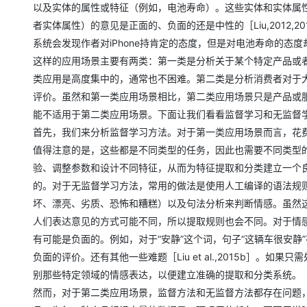
以及实体的属性或特征（例如，电池寿命）。这些实体和实体属
者实体属性）的意见是正面的、负面的还是中性的［Liu,2012,2
系统会发现作者对iPhone持肯定的态度，但是对电池寿命的态
这样的应用场景主要有两类：第一类是分析关于某个特定产品或者
类应用是高度集中的，通常也不困难。第二类是分析消费者对于大量产
评价。虽然和第一类应用场景相比，第二类应用场景只是产品或
能不适用于第二类应用场景。下面让我们看看监督学习和无监督
首先，我们来分析监督学习方法。对于第一类应用场景而言，花
值得注意的是，这些都是不同类型的任务，因此也需要不同类型
验、调整参数和设计不同特征，从而为特征提取和分类建立一个
的。对于无监督学习方法，常用的做法是使用人工编译的语法规
坏、漂亮、劣质、恐怖和糟糕）以及句法分析来判断情感。虽然
人们表达意见的方式可能不同，所以提取规则也会不同。对于情
有可能是负面的。例如，对于“安静”这个词，句子“这辆车很安静
负面的评价。还有其他一些难题［Liu et al.,2015b］
别那些特定领域的情感表达，以便建立准确的提取和分类系统。
然而，对于第二类应用场景，监督方法和无监督方法都存在问题，因