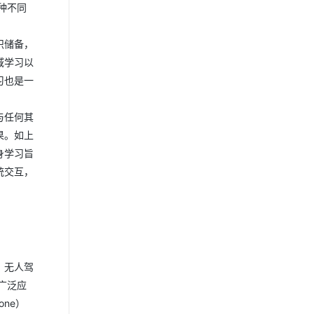
种不同
识储备，
域学习以
习也是一
与任何其
果。如上
身学习旨
统交互，
、无人驾
广泛应
ne）