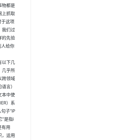
事物都是
网上抓取
对于这项
，我们过
样的先验
别人给你
有以下几
，几乎所
以跨领域
的语言）
文本中使
ER）系
子“iP
”是指i
是有用
识，运用