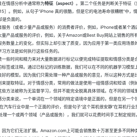
性在情感分析中通常称为
特征（aspect）
。第二个任务是判断关于特征（
015］。例如，从句子“iPhone 真的很酷，但是它的电池寿命很糟糕”中，
度却是负面的。
服务（或者少量产品或服务）的消费者评价，例如，iPhone或者某个酒
品或服务的评价，例如，关于Amazon或Best Buy网站上销售的所
服务数量上的变化，但实际上却引发了质变，因为应用于第一类应用场景
学习方法是如何执行这些任务的。
费一些时间和精力来对大量数据进行标记以便完成特征提取和情感分类是
的标签或注释。通过已标记的训练数据，我们可以在不同的机器学习模型
良好的模型。因为我们只需处理一种产品或服务的意见，所以这种方式是
则来提取特征。对于情感分类，常用的做法是使用一组情感词和短语（例
这些方法被称为无监督学习，但并不能完全脱离具体领域。在不同的领域
感分类来说，一个单词在一个领域的特定语境中是正面的，但是在另一个
”在汽车行业中是一个正面的评价，但是句子“这个耳机很安静”在耳机行业
。如果只需处理一个或两个领域（产品或服务），我们就可以花费时间手工制定规
为它们无法扩展。Amazon.com上可能会销售数十万甚至更多不同种