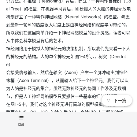
究方法。在推理（Reasoning）背后，建立了一种叫作目标树（Go
al Tree）的模型；在机器学习背后，则模拟人的大脑的神经元放电
机制建立了一种叫作神经网络（Neural Networks）的模型。考虑
到最新一轮AI的热度很大程度上是由神经网络和深度学习带动的，
所以我们在这里简单介绍一下神经网络模型的设计灵感，读者可以
从中体会科学模型背后的艺术。
神经网络用于模拟人的神经元的决策机制，所以我们先来看一下人
的神经元的结构。人的单个神经元如图1-4所示，树突（Dendrit
e）
会接受信号输入，然后在轴突（Axon）产生一个脉冲输出到神经
末梢（Axon Terminal），从而输入给下一个神经元。我们可以认
为人脑是神经元的集合，虽然无数神经元的协同工作涉及无数细
节，但是人工神经网络模型只要抓住一些基本的细节就够了。
下一篇
在图1-5中，我们对这个神经元进行简单的模型模拟，创建一个接
受两个特性（X1，X2）的输入后产出一个输出的人工智能神经
元。为帮助读者更直观地理解这个建模过程，我们不妨把X1设为西
目录
红柿的颜色：红色为1，青色为0；把X2设为西红柿的硬度：软的
为1，硬的为0。红色并且已经软的西红柿是成熟的，可以食用（可