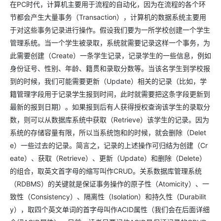
在PC时代，计算机主要用于流程的自动化，因为在流程的各个环
节都会产生大量事务（Transaction），计算机的数据系统主要用
于对这些事务记录进行操作。假设我们要为一所学校创建一个学生
管理系统。当一个学生被录取，系统就需要记录这样一个事务，为
此需要创建（Create）一条学生记录，记录学生的一些信息，例如
身份证号、性别、年龄、籍贯和录取分数等。当该名学生到学校报
到的时候，我们可能需要更新（Update）相关的记录（比如，学
籍管理字段用于记录学生报到时间，此时就需要把这条字段更新到
最新的报到日期）。如果报到后有人获得授权查询该学生的录取分
数，则可以从数据库系统中获取（Retrieve）该学生的记录。因为
系统的存储容量有限，所以当系统饱和的时候，就会删除（Delet
e）一些过去的记录。简言之，记录的上述操作可归结为创建（Cr
eate）、获取（Retrieve）、更新（Update）和删除（Delete）
的组合，取英文首字母的缩写叫作CRUD。关系数据库管理系统
（RDBMS）的关键就是保证事务操作的原子性（Atomicity）、一
致性（Consistency）、隔离性（Isolation）和持久性（Durabilit
y），取四个英文单词的首字母叫作ACID属性（我们会在后面详细