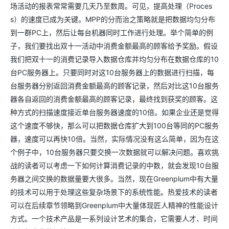
场活动的报表常常需要几天乃至数周。可见，提高处理（Proces
s）的速度已成为关键。MPP的分而治之策略就是把数据均匀分布
到一群PC上，然后让每台机器同时工作进行处理。举个简单的例
子，我们要找出双十一活动中消费金额最高的顾客给予奖励。假设
我们把双十一的消费记录导入数据仓库并均匀分布在数据仓库的10
台PC服务器上。只要同时对这10台服务器上的数据进行扫描，每
台服务器分别返回消费金额最高的顾客记录，然后对比这10台服务
器各自返回的消费金额最高的顾客记录，最终找到获奖的顾客。这
种方式的扫描速度接近单台服务器速度的10倍。如果企业还是觉得
这个速度不够快，那么可以把数据仓库扩大到100台等同的PC服务
器，速度可以再快10倍。当然，实际情况没有这么简单，因为在这
个例子中，10台服务器只要交换一次数据就可以解决问题。喜欢挑
战的读者可以考虑一下如何计算消费记录的中数，就会发现10台服
务器之间交换的数据量要大很多。当然，现在Greenplum中有大量
的技术可以用于处理这些复杂场景下的系统性能。热爱技术的读者
可以在后续章节领略到Greenplum中大量体现匠人精神的性能设计
方式。一个技术产品是一系列设计艺术的集合，它需要人才、时间