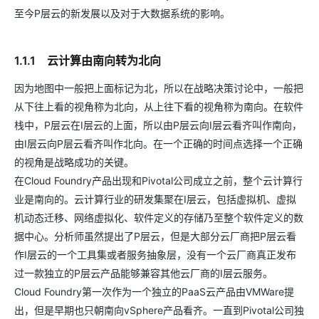
至今P层云的新发展以及对于大数据系统的影响。
1.1.1 云计算由南向转为北向
因为地图中一般把上面标记为北，所以在战略决策讨论中，一般把
从下往上看的视角称为北向，从上往下看的视角称为南向。在软件
栈中，P层云在I层云的上面，所以由P层云向I层云看齐叫作南向，
由I层云向P层云看齐叫作北向。在一个正确的时间点选择一个正确
的视角是战略成功的关键。
在Cloud Foundry产品出现和Pivotal公司成立之前，整个云计算行
业是南向的。云计算行业的研发集聚在I层云，包括虚拟机、虚拟
机动态迁移、网络虚拟化、软件定义的存储乃至整个软件定义的数
据中心。分析师虽然提出了P层云，但是大部分云厂商把P层云看
作I层云的一个工具集或者服务抽象层，没有一个云厂商真正发布
过一款独立的P层云产品能够兼容其他云厂商的I层云服务。
Cloud Foundry第一次作为一个独立的PaaS云产品由VMWare提
出，但是早期也只朝南向vSphere产品看齐。一直到Pivotal公司独