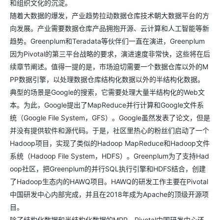
和组织文化的沉淀。
随着大数据的爆发，产业趋势拉动数据仓库技术朝大数据平台的方
向发展。产业需要数据仓库产品拥抱开源、云计算和人工智能等新
趋势。Greenplum和Teradata等伙伴们一直在演进，Greenplum
因为Pivotal的第三平台战略的要求，演进速度非常快，这些将在后
续章节阐述。值得一提的是，市场迫切需要一个数据仓库以外的M
PP数据引擎，以处理数据仓库结构化数据以外的半结构化数据。
典型的场景是Google的搜索，它需要处理大量半结构化的Web文
本。为此，Google提出了MapReduce并行计算和Google文件系
统（Google File System，GFS）。Google虽然发表了论文，但是
并没有提供软件和源代码。于是，社区里热心的粉丝们启动了一个
Hadoop项目，实现了类似的Hadoop MapReduce和Hadoop文件
系统（Hadoop File System，HDFS）。Greenplum为了支持Had
oop社区，把Greenplum的并行SQL执行引擎和HDFS结合，创建
了Hadoop生态内的HAWQ项目。HAWQ的研发工作主要在Pivotal
中国研发中心内部完成，并且在2018年成为Apache的顶级开源项
目。
除了结构化数据和半结构化数据的MPP，Pivotal中国研发中心还