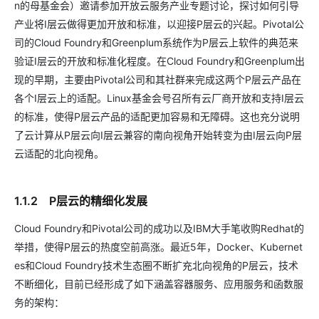
n的母基金会）邀请参加开放云服务产业专题讨论，探讨如何引导
产业将I层云做得更加开放和标准，以迎接P层云的兴起。Pivotal公
司的Cloud Foundry和Greenplum系统作为P层云上软件的典范来
验证I层云的开放和标准化程度。在Cloud Foundry和Greenplum出
现的早期，主要由Pivotal公司和其社群来完成这两个P层云产品在
各个I层云上的适配。Linux基金会号召所有云厂商开放和支持I层云
的标准，使得P层云产品的适配更加容易和无障碍。这也充分说明
了云计算从P层云向I层云兼容的南向视角开始转变为由I层云向P层
云适配的北向视角。
1.1.2 P层云的精细化发展
Cloud Foundry和Pivotal公司的成功以及IBM大手笔收购Redhat的
举措，使得P层云的热度空前高涨。最近5年，Docker、Kubernet
es和Cloud Foundry技术生态圈不断扩充北向视角的P层云，技术
不断细化，目前已经形成了如下涵盖容器服务、应用服务和函数服
务的架构：