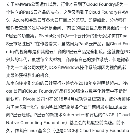
立于VMWare公司运作以后，行业才看到了Cloud Foundry成为一
个独立的PaaS云产品的决心，之后又看到了Cloud Foundry在AW
S、Azure和谷歌云等各大云厂商上的兼容。即便如此，分析师在
和作者交流的过程中还是会问：“前面的I层云巨头都有类似的一个
P层云的功能集，Pivotal公司作为一个云计算的新玩家如何在Paa
S云市场胜出？”在作者看来，虽然同为PaaS云产品，但Cloud Fou
ndry的视角却是和其他云厂商的P层云产品完全相反。这就像在PC
兴起的年代，虽然每个大型机厂商都有自己的操作系统，但是微软
作为一个新公司发明的DOS和Windows操作系统却因为视角的转
变最终获得胜出的机会。
从南向转变到北向的云计算行业趋势在2018年变得明朗起来。Piv
otal公司的Cloud Foundry产品在500强企业数字化转型中不断得
到认可。Pivotal公司也在2018年4月成功登录纽交所，被分析师称
为“PaaS第一股”。更为明显的迹象是各个云厂商研发明显由I层云
向P层云迁移。P层云的新技术Kubernetes和背后的CNCF（Cloud
Native Computing Foundation）基金会的热度空前高涨。前不
久，作者应Linux基金会（也是CNCF和Cloud Foundry Foundatio