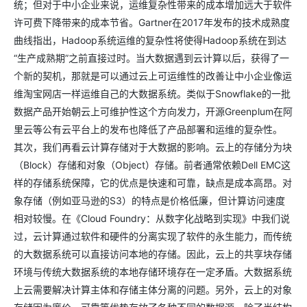
统；但对于中小企业来说，运维复杂性带来的成本增加远大于软件
许可费下降带来的成本节省。Gartner在2017年发布的技术成熟度
曲线指出，Hadoop系统运维的复杂性将使得Hadoop系统在到达
“生产成熟期”之前直接过时。当大数据遇到云计算以后，获得了一
个新的契机，那就是可以通过云上可运维性的改善让中小企业像运
维淘宝网店一样运维自己的大数据系统。类似于Snowflake的一批
数据产品开始朝云上可维护性这个方向发力，开源Greenplum在阿
里云等公有云平台上的发布也降低了产品部署和运维的复杂性。
其次，我们再看云计算存储对于大数据的影响。云上的存储分为块
（Block）存储和对象（Object）存储。前者通常依赖Dell EMC这
样的存储系统保障，它的优点是快速和可靠，缺点是成本高昂。对
象存储（例如亚马逊的S3）的特点是价格低廉，但计算访问速度
相对较慢。在《Cloud Foundry：从数字化战略到实现》中我们说
过，云计算通过软件和硬件的分离实现了软件的永生能力，而传统
的大数据系统可以直接访问本地的存储。因此，云上的共享块存储
环境与传统大数据系统的本地存储环境存在一定矛盾。大数据系统
上云需要解决计算主体和存储主体分离的问题。另外，云上的对象