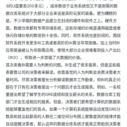
3的U盘要卖200多元），成本数倍于业务系统但又不是刚需的数
据仓库系统对于大部分企业来说是高阶玩家的装备。更为糟糕的
是，不少早期的数据产品建立在封闭的硬件和软件之上。硬件方
面，数据仓库都有专用存储系统，这些存储的价格是通用磁盘或者
快闪存储价格的数倍到十余倍。同时，软件系统也是封闭的，围绕
软件系统开发更多BI工具或者高阶的AI算法非常困难。加上当时BI
应用普遍被认为非刚需应用，使得大部分企业很难看到投入产出比
（ROI），导致进一步禁锢了大数据的价值。
其次来看BI需要人为判断的问题。BI生成了很多报表，但是这些报
表要靠公司的决策者来解读。依靠直觉的人为判断会浪费决策者大
量时间。尽管决策者擅长分析解读数据并工作勤奋，但BI的真正问
题在于只有在决策者提出一个问题后才会生成报表。例如，一名校
董提出希望了解学生的GRE成绩和就业薪水的关系，数据仓库工程
部门才会生成相应的报表。但是，决策者们更希望计算机的数据系
统能够覆盖他们的盲点。如果一个计算机系统能够自动发现GRE分
数高和就业起薪高的人群在二维空间分布图上聚集度高的规律并能
自动提醒决策者，那么这样的数据仓库系统才能真正帮助到决策者