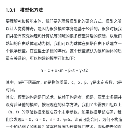
1.3.1 模型化方法
要理解AI和智能主体，我们要先理解模型化的研究方式。模型之所
以让人觉得神奇，是因为很多模型本身是基于经验的，很多时候我
们并没有深究物理和计算机等领域的很多模型背后的逻辑。以我们
熟知的自由落体运动为例，我们可以为球体在斜塔自由下落建立一
个数学模型。在亚里士多德的年代，这个模型被认为是和物体的质
量有关系的，所以构建的模型可能如下：
h = c + α×m + β×t + γ×t2
其中，h是下落高度，m是物体质量，c，α，β，γ是未定参数，t是
时间。
其实，模型的构造是门艺术，依赖于构造者。但是，亚里士多德并
没有验证他的模型。按照现在的科学方法，我们至少需要四组以上
（h，t）的测验数据来校准四个未定参数。如果数据足够准确，我
们会发现c = 0，α = 0，β = 0，γ≈5。读者可能会问，为何不构造
一个和t3相关的系数？答案还是因为模型是门艺术，跟构造者的直