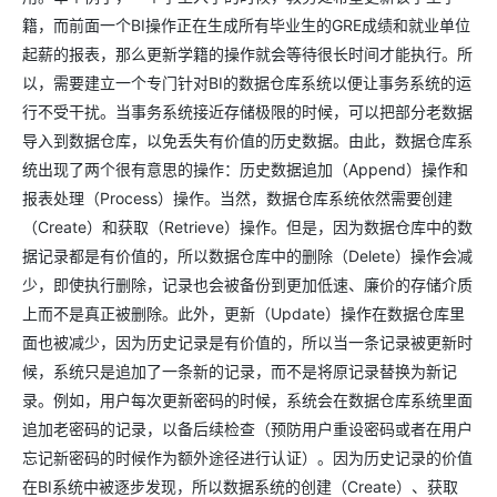
籍，而前面一个BI操作正在生成所有毕业生的GRE成绩和就业单位
起薪的报表，那么更新学籍的操作就会等待很长时间才能执行。所
以，需要建立一个专门针对BI的数据仓库系统以便让事务系统的运
行不受干扰。当事务系统接近存储极限的时候，可以把部分老数据
导入到数据仓库，以免丢失有价值的历史数据。由此，数据仓库系
统出现了两个很有意思的操作：历史数据追加（Append）操作和
报表处理（Process）操作。当然，数据仓库系统依然需要创建
（Create）和获取（Retrieve）操作。但是，因为数据仓库中的数
据记录都是有价值的，所以数据仓库中的删除（Delete）操作会减
少，即使执行删除，记录也会被备份到更加低速、廉价的存储介质
上而不是真正被删除。此外，更新（Update）操作在数据仓库里
面也被减少，因为历史记录是有价值的，所以当一条记录被更新时
候，系统只是追加了一条新的记录，而不是将原记录替换为新记
录。例如，用户每次更新密码的时候，系统会在数据仓库系统里面
追加老密码的记录，以备后续检查（预防用户重设密码或者在用户
忘记新密码的时候作为额外途径进行认证）。因为历史记录的价值
在BI系统中被逐步发现，所以数据系统的创建（Create）、获取