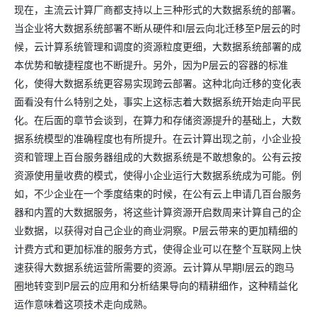
现在，主流云计算厂商都支持以上三种形式的大数据系统的部署。
当企业将大数据系统部署不断从硬件和I层云向北迁移至P层云的时
候，云计算系统管理和调度的资源粒度更细，大数据系统部署的成
本优势和敏捷程度也不断提升。另外，因为P层云的容器的标准
化，使得大数据系统更容易实现跨云部署。这种北向迁移的变化表
面看没有什么特别之处，事实上这标志着大数据系统开始走向平民
化。在后面的章节会谈到，在算力和存储资源提升的基础上，大数
据系统模型的准确程度也有所提升。在云计算出现之前，小企业投
资和管理上百台服务器组成的大数据系统是不敢想象的。公有云按
资源使用量收费的模式，使得小企业运行大数据系统成为可能。例
如，不少企业在一个季度结束的时候，在公有云上申请几百台服务
器和内置的大数据服务，将这些计算资源开启数周来计算自己的企
业数据，以获得对自己企业的商业洞察。P层云带来的更加精细的
计费方式和更加标准的服务方式，使得企业可以在整个互联网上快
速获得大数据系统运营所需要的资源。云计算从早期I层云的跑马
圈地转变到P层云的应用和分析结果导向的精耕细作，这种精益化
运作意味着这项技术走向成熟。