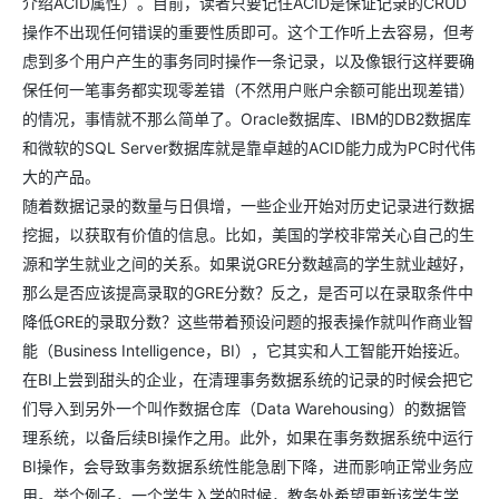
介绍ACID属性）。目前，读者只要记住ACID是保证记录的CRUD
操作不出现任何错误的重要性质即可。这个工作听上去容易，但考
虑到多个用户产生的事务同时操作一条记录，以及像银行这样要确
保任何一笔事务都实现零差错（不然用户账户余额可能出现差错）
的情况，事情就不那么简单了。Oracle数据库、IBM的DB2数据库
和微软的SQL Server数据库就是靠卓越的ACID能力成为PC时代伟
大的产品。
随着数据记录的数量与日俱增，一些企业开始对历史记录进行数据
挖掘，以获取有价值的信息。比如，美国的学校非常关心自己的生
源和学生就业之间的关系。如果说GRE分数越高的学生就业越好，
那么是否应该提高录取的GRE分数？反之，是否可以在录取条件中
降低GRE的录取分数？这些带着预设问题的报表操作就叫作商业智
能（Business Intelligence，BI），它其实和人工智能开始接近。
在BI上尝到甜头的企业，在清理事务数据系统的记录的时候会把它
们导入到另外一个叫作数据仓库（Data Warehousing）的数据管
理系统，以备后续BI操作之用。此外，如果在事务数据系统中运行
BI操作，会导致事务数据系统性能急剧下降，进而影响正常业务应
用。举个例子，一个学生入学的时候，教务处希望更新该学生学