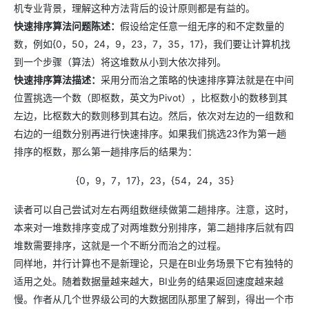
机专业背景，理解这种方法背后的设计原则都是有益的。
快速排序算法问题陈述：
假设给定任意一组无序的和不定数量的
数，例如{0，50，24，9，23，7，35，17}，我们要让计算机找
到一个步骤（算法）将这堆数从小到大依次排列。
快速排序算法描述：
采用分而治之策略的快速排序算法就是在中间
位置挑选一个数（即枢数，英文为Pivot），比枢数小的数移到其
左边，比枢数大的数则移到其右边。然后，依次对左边的一组数和
右边的一组数分别再进行快速排序。如果我们挑选23作为第一趟
排序的枢数，那么第一趟排序后的结果为：
{0，9，7，17}，23，{54，24，35}
读者可以自己尝试对左右两组数继续做第二趟排序。注意，这时，
本来对一堆数排序变成了对两堆数分别排序，第二趟排序后就有四
堆数需要排序，这就是一个不断分而治之的过程。
同样地，并行计算也不是新理论，只是在BI业务场景下它有独特的
适用之处。随着数据量越来越大，BI业务的结果返回速度越来越
慢。作者从几个世界级公司的大数据团队那里了解到，得出一个市