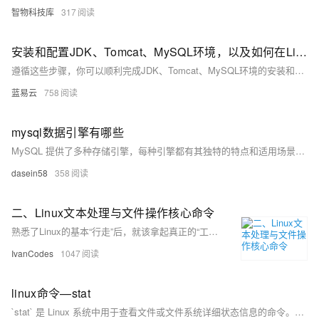
智物科技库
317
安装和配置JDK、Tomcat、MySQL环境，以及如何在Linux下更改后端端口。
遵循这些步骤，你可以顺利完成JDK、Tomcat、MySQL环境的安装和配置，并在Linux下更改后端端口。祝你顺利！
蓝易云
758
mysql数据引擎有哪些
MySQL 提供了多种存储引擎，每种引擎都有其独特的特点和适用场景。以下是一些常见的 MySQL 存储引擎及其特点：
dasein58
358
二、Linux文本处理与文件操作核心命令
熟悉了Linux的基本“行走”后，就该拿起真正的“工具”干活了。用grep这个“放大镜”在文件里搜索内容，用find这个“探测器”在系统中寻找文件，再用tar把东西打包带走。最关键的是要学会使用管道符|，它像一条流水线，能把这些命令串联起来，让简单工具组合出强大的功能，比如 ps -ef | grep 'nginx' 就能快速找出nginx进程。
IvanCodes
1047
linux命令—stat
`stat` 是 Linux 系统中用于查看文件或文件系统详细状态信息的命令。相比 `ls -l`，它提供更全面的信息，包括文件大小、权限、所有者、时间戳（最后访问、修改、状态变更时间）、inode 号、设备信息等。其常用选项包括 `-f` 查看文件系统状态、`-t` 以简洁格式输出、`-L` 跟踪符号链接，以及 `-c` 或 `--format` 自定义输出格式。通过这些选项，用户可以灵活获取所需信息，适用于系统调试、权限检查、磁盘管理等场景。