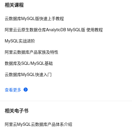
PostgreSQL\MySQL比较
2
7
相关课程
云数据库MySQL版快速上手教程
Mysql笔记--常用命令
453
8
阿里云云原生数据仓库AnalyticDB MySQL版 使用教程
Java必学MySQL数据库应用场景
4
9
MySQL实战进阶
mysql预处理语句
480
10
阿里云数据库产品家族及特性
数据库及SQL/MySQL基础
云数据库MySQL快速入门
查看更多
相关电子书
阿里云MySQL云数据库产品体系介绍