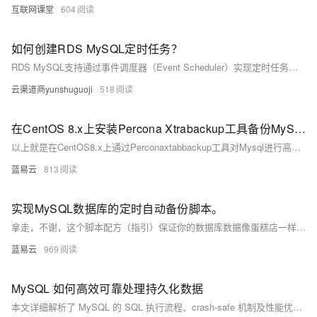
互联网课堂
604
如何创建RDS MySQL定时任务？
RDS MySQL支持通过事件调度器（Event Scheduler）实现定时任务，如数据清理、统计报告等。需先开启Event Scheduler，再通过DMS或SQL创建、查看、删除事件，自动化执行数据库操作，提升运维效率。
云渠道商yunshuguoji
518
在CentOS 8.x上安装Percona Xtrabackup工具备份MySQL数据步骤。
以上就是在CentOS8.x上通过Perconaxtabbackup工具对Mysql进行高效率、高可靠性、无锁定影响地实现在线快速全量及增加式数据库资料保存与恢复流程。通过以上流程可以有效地将Mysql相关资料按需求完成定期或不定期地保存与灾难恢复需求。
蓝易云
813
实现MySQL数据库的定时自动备份脚本。
拿走，不谢，这个脚本配方（指引）保证你的数据库数据像蛋糕店一样地天天更新，还能确保老旧的蛋糕（数据）不会堆积满仓库。这下可好，数据安全有保障，数据库管理员也能轻松一点，偶尔闲下来的时候，煮杯咖啡，看个剧岂不美哉？别忘了偶尔检查一下你的自动备份是否正常工作，以防万一蛋糕机器出了点小差错。
蓝易云
969
MySQL 如何高效可靠处理持久化数据
本文详细解析了 MySQL 的 SQL 执行流程、crash-safe 机制及性能优化策略。内容涵盖连接器、分析器、优化器、执行器与存储引擎的工作原理，深入探讨 redolog 与 binlog 的两阶段提交机制，并分析日志策略、组提交、脏页刷盘等关键性能优化手段，帮助提升数据库稳定性与执行效率。