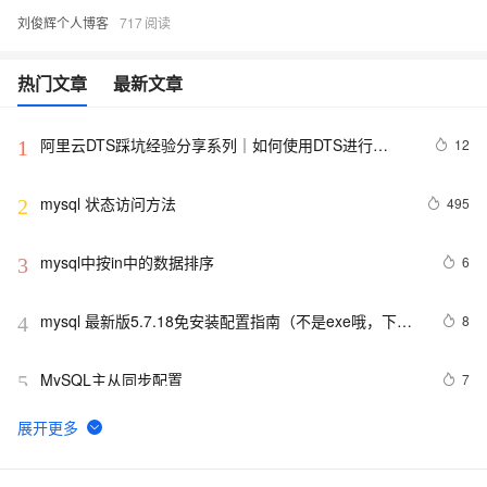
刘俊辉个人博客
717
热门文章
最新文章
阿里云DTS踩坑经验分享系列｜如何使用DTS进行
12
1
MySQL->ClickHouse同步
mysql 状态访问方法
495
2
mysql中按in中的数据排序
6
3
mysql 最新版5.7.18免安装配置指南（不是exe哦，下载
8
4
完后没有data目录）
MySQL主从同步配置
7
5
【阿里云新品发布·周刊】第11期：云数据库 MySQL 
438
6
8.0 重磅发布，更适合企业使用场景的RDS数据库