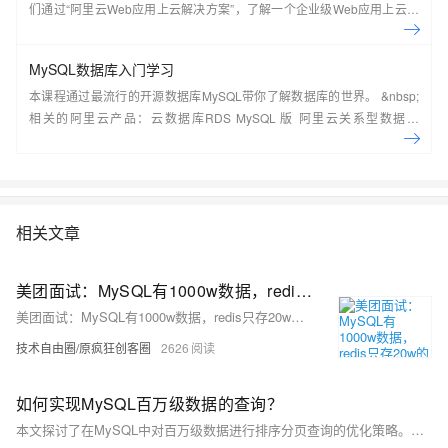
们通过“阿里云Web应用上云解决方案”，了解一个企业级Web应用上云的
常见架构，了解如何构建一个高可用、可扩展的企业级应用架构。
MySQL数据库入门学习
本课程通过最流行的开源数据库MySQL带你了解数据库的世界。 &nbsp;
相关的阿里云产品：云数据库RDS MySQL 版 阿里云关系型数据库
RDS（Relational Database Service）是一种稳定可靠、可弹性伸缩的在
线数据库服务，提供容灾、备份、恢复、迁移等方面的全套解决方案，彻
底解决数据库运维的烦恼。 了解产品详
情:&nbsp;https://www.aliyun.com/product/rds/mysql&nbsp;
相关文章
美团面试：MySQL有1000w数据，redis只存20w的数据，如何做 缓存 设计？
美团面试：MySQL有1000w数据，redis只存20w的数据，如何做 缓存 设计？
技术自由圈/原疯狂创客圈
2626
如何实现MySQL百万级数据的查询？
本文探讨了在MySQL中对百万级数据进行排序分页查询的优化策略。面对五百万条数据，传统的浅分页和深分页查询效率较低，尤其深分页因偏移量大导致性能显著下降。通过为排序字段添加索引、使用联合索引、手动回表等方法，有效提升了查询速度。最终建议根据业务需求选择合适方案：浅分页可加单列索引，深分页推荐联合索引或子查询优化，同时结合前端传递最后一条数据ID的方式实现高效翻页。