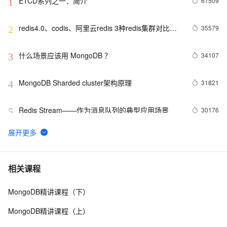
ETCD系列之一：简介
67509
1
redis4.0、codis、阿里云redis 3种redis集群对比分
35579
2
析
什么场景应该用 MongoDB ？
34107
3
MongoDB Sharded cluster架构原理
31821
4
Redis Stream——作为消息队列的典型应用场景
30176
5
MongoDB 生态 - 可视化管理工具
29981
6
DRDS 数据恢复重磅发布，全方位保障您的数据安全
27959
7
相关课程
MongoDB精讲课程（下）
PostgreSQL upsert功能(insert on conflict do)的用法
27713
8
MongoDB精讲课程（上）
Linux 性能诊断 perf使用指南
27098
9