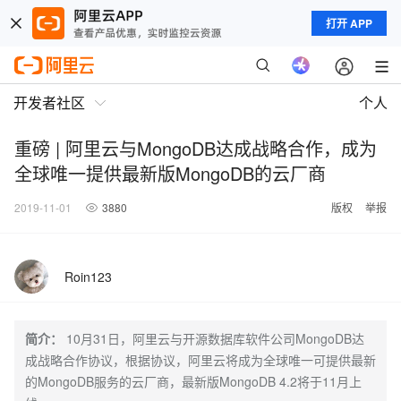
打开 APP
开发者社区
个人
重磅 | 阿里云与MongoDB达成战略合作，成为
全球唯一提供最新版MongoDB的云厂商
2019-11-01
3880
版权
举报
Roin123
简介：
10月31日，阿里云与开源数据库软件公司MongoDB达
成战略合作协议，根据协议，阿里云将成为全球唯一可提供最新
的MongoDB服务的云厂商，最新版MongoDB 4.2将于11月上