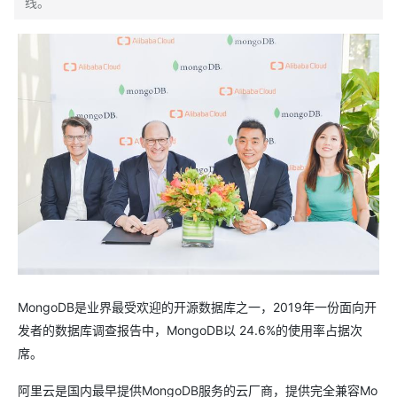
线。
MongoDB是业界最受欢迎的开源数据库之一，2019年一份面向开
发者的数据库调查报告中，MongoDB以 24.6%的使用率占据次
席。
阿里云是国内最早提供MongoDB服务的云厂商，提供完全兼容Mo