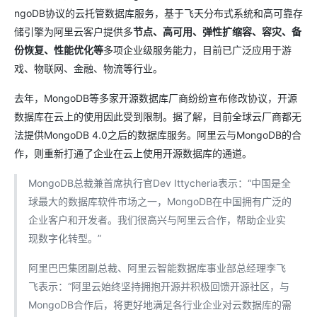
ngoDB协议的云托管数据库服务，基于飞天分布式系统和高可靠存
储引擎为阿里云客户提供多
节点、高可用、弹性扩缩容、容灾、备
份恢复、性能优化等
多项企业级服务能力，目前已广泛应用于游
戏、物联网、金融、物流等行业。
去年，MongoDB等多家开源数据库厂商纷纷宣布修改协议，开源
数据库在云上的使用因此受到限制。据了解，目前全球云厂商都无
法提供MongoDB 4.0之后的数据库服务。阿里云与MongoDB的合
作，则重新打通了企业在云上使用开源数据库的通道。
MongoDB总裁兼首席执行官Dev Ittycheria表示：“中国是全
球最大的数据库软件市场之一，MongoDB在中国拥有广泛的
企业客户和开发者。我们很高兴与阿里云合作，帮助企业实
现数字化转型。”
阿里巴巴集团副总裁、阿里云智能数据库事业部总经理李飞
飞表示：“阿里云始终坚持拥抱开源并积极回馈开源社区，与
MongoDB合作后，将更好地满足各行业企业对云数据库的需