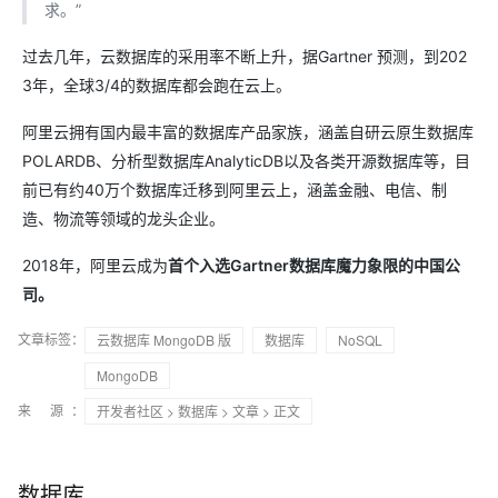
求。”
过去几年，云数据库的采用率不断上升，据Gartner 预测，到202
3年，全球3/4的数据库都会跑在云上。
阿里云拥有国内最丰富的数据库产品家族，涵盖自研云原生数据库
POLARDB、分析型数据库AnalyticDB以及各类开源数据库等，目
前已有约40万个数据库迁移到阿里云上，涵盖金融、电信、制
造、物流等领域的龙头企业。
2018年，阿里云成为
首个入选Gartner数据库魔力象限的中国公
司。
文章标签：
云数据库 MongoDB 版
数据库
NoSQL
MongoDB
来 源：
开发者社区
>
数据库
>
文章
> 正文
数据库