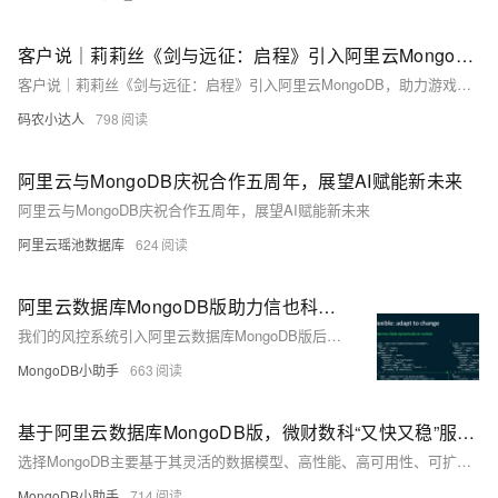
客户说｜莉莉丝《剑与远征：启程》引入阿里云MongoDB，助力游戏高效开发
客户说｜莉莉丝《剑与远征：启程》引入阿里云MongoDB，助力游戏高效开发
码农小达人
798
阿里云与MongoDB庆祝合作五周年，展望AI赋能新未来
阿里云与MongoDB庆祝合作五周年，展望AI赋能新未来
阿里云瑶池数据库
624
阿里云数据库MongoDB版助力信也科技 打造互联网金融企业样板
我们的风控系统引入阿里云数据库MongoDB版后，解决了特征类字段灵活加减的问题，大大提高了开发效率，极大的提升了业务用户体验，获得了非常好的效果
MongoDB小助手
663
基于阿里云数据库MongoDB版，微财数科“又快又稳”服务超7000万客户
选择MongoDB主要基于其灵活的数据模型、高性能、高可用性、可扩展性、安全性和强大的分析能力。
MongoDB小助手
714