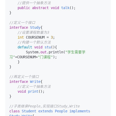
//提供一个抽象方法
public
abstract
void
talk
()
;    

}

//定义一个接口
interface
Study
{

//设置课程数量为3
int
 COURSENUM = 
3
;

//构建一个默认方法
default
void
stu
()
{

        System.
out
.println(
"学生需要学
习"
+COURSENUM+
"门课程"
);

    }

}

//再定义一个接口
interface
Write
{

//定义一个抽象方法
void
print
()
;

}

//子类继承People,实现接口Study,Write
class
Student
extends
People
implements