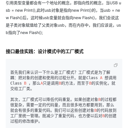
引用类型变量都会有一个地址的概念，即指向性的概念，当USB u
sb = new Print(),此时usb对象是指向new Print()的，当usb = ne
w Flash()后，这时候usb变量就会指向new Flash()，我们会说这
是子类对象赋值给了父类对象usb，而在内存中，我们应该说，us
b指向了new Flash();
接口最佳实践：设计模式中的工厂模式
首先我们来认识一下什么是工厂模式？工厂模式是为了解
耦：把对象的创建和使用的过程分开。就是Class 
A
 想调用 
Class 
B
 ，那么
A
只是调用
B
的方法，而至于
B
的实例化，就
交给工厂类。

其次，工厂模式可以降低代码重复。如果创建对象
B
的过程都
很复杂，需要一定的代码量，而且很多地方都要用到，那么
就会有很多的重复代码。我们可以这些创建对象
B
的代码放到
工厂里统一管理。既减少了重复代码，也方便以后对
B
的创建
过程的修改维护。
