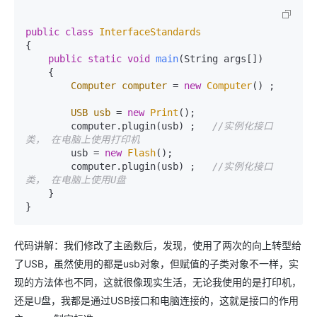
public
class
InterfaceStandards
{

public
static
void
main
(String args[])
    {   

Computer
computer
=
new
Computer
() ;

USB
usb
=
new
Print
();

        computer.plugin(usb) ;   
//实例化接口
类， 在电脑上使用打印机
        usb = 
new
Flash
();

        computer.plugin(usb) ;   
//实例化接口
类， 在电脑上使用U盘
    }

代码讲解：我们修改了主函数后，发现，使用了两次的向上转型给
了USB，虽然使用的都是usb对象，但赋值的子类对象不一样，实
现的方法体也不同，这就很像现实生活，无论我使用的是打印机，
还是U盘，我都是通过USB接口和电脑连接的，这就是接口的作用