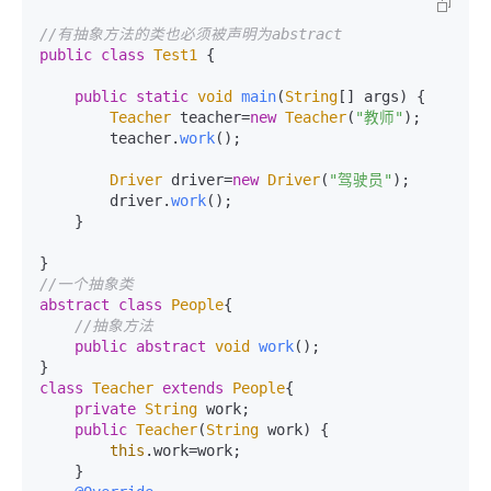
//有抽象方法的类也必须被声明为abstract
public
class
Test1
 {

public
static
void
main
(
String
[] args
) {

Teacher
 teacher=
new
Teacher
(
"教师"
);

        teacher.
work
();

Driver
 driver=
new
Driver
(
"驾驶员"
);

        driver.
work
();

    }

//一个抽象类
abstract
class
People
{

//抽象方法
public
abstract
void
work
();

class
Teacher
extends
People
{

private
String
 work;

public
Teacher
(
String
 work) {

this
.
work
=work;

    }
