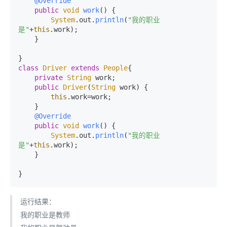
@Override
public
void
work
(
) {

System
.
out
.
println
(
"我的职业
是"
+
this
.
work
);

    }

class
Driver
extends
People
{

private
String
 work;

public
Driver
(
String
 work) {

this
.
work
=work;

    }

@Override
public
void
work
(
) {

System
.
out
.
println
(
"我的职业
是"
+
this
.
work
);

    }

}
运行结果：
我的职业是教师