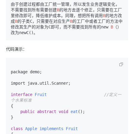
由于创建过程都由工厂统一管理，所以发生业务逻辑变化，
不需要找到所有需要创建
B
的地方去逐个修正，只需要在工厂
里修改即可，降低维护成本。同理，想把所有调用
B
的地方改
成
B
的子类C，只需要在对应生产
B
的工厂中或者工厂的方法中
修改其生产的对象为C即可，而不需要找到所有的new 
B
（）
代码演示：
package demo;

import java.util.Scanner;

interface
Fruit
//定义一
个水果标准
{

public
abstract
void
eat
()
;

}

class
Apple
implements
Fruit