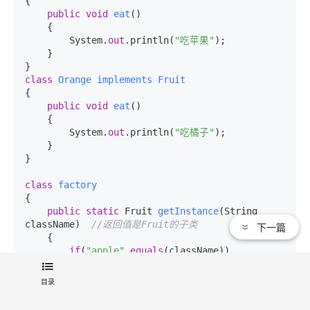
{

public
void
eat
()
    {

        System.
out
.println(
"吃苹果"
);

    }

class
Orange
implements
Fruit
{

public
void
eat
()
    {

        System.
out
.println(
"吃橘子"
);

    }

}

class
factory
{

public
static
 Fruit 
getInstance
(
String 
className
)  
//返回值是Fruit的子类
下一篇
    {

if
(
"apple"
.
equals
(className))

        {

return
new
 Apple();

目录
        }

else
if
(
"orange"
.
equals
(className))
