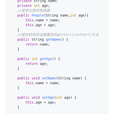
private
 String name;

private
int
 age;

//提供父类的构造器
public
People
(
String name,
int
 age
)
{

this
.name = name;

this
.age = age;

    }

//提供获取和设置属性的getter()/setter()方法
public
 String 
getName
()
 {

return
 name;

    }

public
int
getAge
()
 {

return
 age;

    }

public
void
setName
(
String name
)
 {

this
.name = name;

    }

public
void
setAge
(
int
 age
)
 {

this
.age = age;

    }
