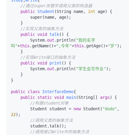
Study
,
Write
{

//通过super关键字调用父类的构造器
public
Student
(
String name, 
int
 age
)
 {

        super(name, age);

    }

//实现父类的抽象方法
public
void
talk
()
 {

        System.
out
.println(
"我的名字
叫"
+
this
.getName()+
",今年"
+
this
.getAge()+
"岁"
);

    }

//实现Write接口的抽象方法
public
void
print
()
 {

        System.
out
.println(
"学生会写作业"
);

    }

}

public
class
InterfaceDemo
{

public
static
void
main
(
String[] 
args
)
 {

//构建student对象
        Student student = 
new
 Student(
"dodo"
, 
22
);

//调用父类的抽象方法
        student.talk();

//调用接口Write中的抽象方法