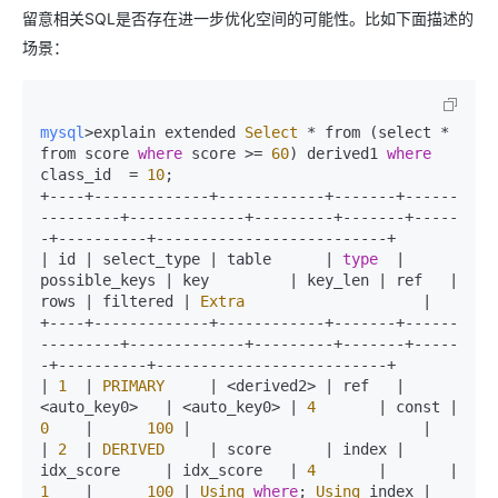
留意相关SQL是否存在进一步优化空间的可能性。比如下面描述的
场景：
mysql
>explain extended 
Select
 * from (select * 
from score 
where
 score >= 
60
) derived1 
where
class_id  = 
10
;

+----+-------------+------------+-------+------
---------+-------------+---------+-------+-----
-+----------+--------------------------+

| id | select_type | table      | 
type
  | 
possible_keys | key         | key_len | ref   | 
rows | filtered | 
Extra
                    |
+----+-------------+------------+-------+------
---------+-------------+---------+-------+-----
-+----------+--------------------------+

| 
1
  | 
PRIMARY
     | <derived2> | ref   | 
<auto_key0>   | <auto_key0> | 
4
       | const | 
0
    |      
100
 |                          |

| 
2
  | 
DERIVED
     | score      | index | 
idx_score     | idx_score   | 
4
       |       | 
1
    |      
100
 | 
Using
where
; 
Using
 index |
