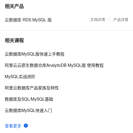
Jedis常见异常汇总
24103
7
相关产品
云数据库 RDS MySQL 版
PostgreSQL 9.5+ 高效分区表实现 - pg_pathman
文档详情
产品详情
23551
8
PostgreSQL 百亿数据 秒级响应 正则及模糊查询
21989
9
相关课程
PostgreSQL 与基友们的故事之 - Redis (无限缓存,
18591
10
云数据库MySQL版快速上手教程
实时标签...)
阿里云云原生数据仓库AnalyticDB MySQL版 使用教程
MySQL实战进阶
阿里云数据库产品家族及特性
数据库及SQL/MySQL基础
云数据库MySQL快速入门
查看更多