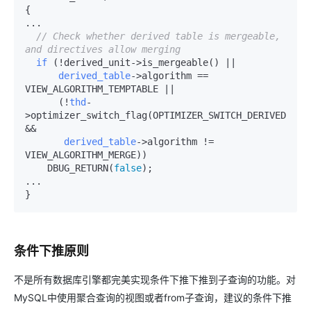
{

...

// Check whether derived table is mergeable, 
and directives allow merging
if
 (!derived_unit->
is_mergeable() ||

derived_table
->
algorithm == 
VIEW_ALGORITHM_TEMPTABLE ||

      (!
thd
-
>
optimizer_switch_flag(OPTIMIZER_SWITCH_DERIVED_MERG
&&

derived_table
->
algorithm != 
VIEW_ALGORITHM_MERGE))

    DBUG_RETURN(
false
);

...

条件下推原则
不是所有数据库引擎都完美实现条件下推下推到子查询的功能。对
MySQL中使用聚合查询的视图或者from子查询，建议的条件下推