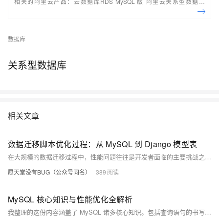
相关的阿里云产品：云数据库RDS MySQL 版 阿里云关系型数据库
RDS（Relational Database Service）是一种稳定可靠、可弹性伸缩的在
线数据库服务，提供容灾、备份、恢复、迁移等方面的全套解决方案，彻
底解决数据库运维的烦恼。 了解产品详
数据库
情:&nbsp;https://www.aliyun.com/product/rds/mysql&nbsp;
关系型数据库
相关文章
数据迁移脚本优化过程：从 MySQL 到 Django 模型表
在大规模的数据迁移过程中，性能问题往往是开发者面临的主要挑战之一。本文将分析一个数据迁移脚本的优化过程，展示如何从 MySQL 数据库迁移数据到 Django 模型表，并探讨优化前后的性能差异。
愿天堂没有BUG（公众号同名）
389
MySQL 核心知识与性能优化全解析
我整理的这份内容涵盖了 MySQL 诸多核心知识。包括查询语句的书写与执行顺序，多表查询的连接方式及内、外连接的区别。还讲了 CHAR 和 VARCHAR 的差异，索引的类型、底层结构、聚簇与非聚簇之分，以及回表查询、覆盖索引、左前缀原则和索引失效情形，还有建索引的取舍。对比了 MyISAM 和 InnoDB 存储引擎的不同，提及性能优化的多方面方法，以及超大分页处理、慢查询定位与分析等，最后提到了锁和分库分表可参考相关资料。