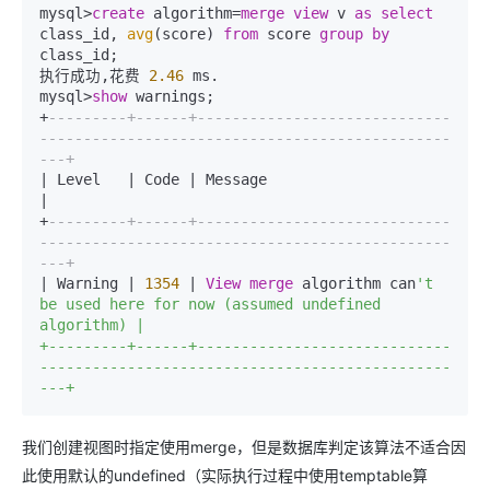
mysql
>
create
 algorithm
=
merge
view
 v 
as
select
class_id, 
avg
(score) 
from
 score 
group
by
class_id;

执行成功,花费 
2.46
 ms.

mysql
>
show
+
---------+------+-----------------------------
-----------------------------------------------
---+
|
 Level   
|
 Code 
|
 Message                    
|
+
---------+------+-----------------------------
-----------------------------------------------
---+
|
 Warning 
|
1354
|
View
merge
 algorithm can
't 
be used here for now (assumed undefined 
algorithm) |

+---------+------+-----------------------------
-----------------------------------------------
我们创建视图时指定使用merge，但是数据库判定该算法不适合因
此使用默认的undefined（实际执行过程中使用temptable算