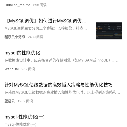
Unfailed_realme
258
【MySQL调优】如何进行MySQL调优？从参数、数据建模、索引、SQL语句等方向，三万字详细解读MySQL的性能优化方案（2024版）
MySQL调优主要分为三个步骤：监控报警、排查慢SQL、MySQL调优。 排查慢SQL：开启慢查询日志 、找出最慢的几条SQL、分析查询计划 。 MySQL调优： 基础优化：缓存优化、硬件优化、参数优化、定期清理垃圾、使用合适的存储引擎、读写分离、分库分表； 表设计优化：数据类型优化、冷热数据分表等。 索引优化：考虑索引失效的11个场景、遵循索引设计原则、连接查询优化、排序优化、深分页查询优化、覆盖索引、索引下推、用普通索引等。 SQL优化。
程序员小海绵
2439
mysql的性能优化
在数据库设计中，应选择合适的存储引擎（如MyISAM或InnoDB）、字段类型（如char、varchar、tinyint），并遵循范式（1NF、2NF、3NF）。功能上，可以通过索引优化、缓存和分库分表来提升性能。架构上，采用主从复制、读写分离和负载均衡可进一步提高系统稳定性和扩展性。
WangBai
257
针对MySQL亿级数据的高效插入策略与性能优化技巧
在处理MySQL亿级数据的高效插入和性能优化时，以上提到的策略和技巧可以显著提升数据处理速度，减少系统负担，并保持数据的稳定性和一致性。正确实施这些策略需要深入理解MySQL的工作原理和业务需求，以便做出最适合的配置调整。
蓝易云
1982
mysql-性能优化(一)
mysql-性能优化(一)