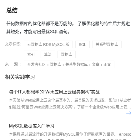
总结
任何数据库的优化器都不是万能的。 了解优化器的特性后并规避
其短处，才能写出最优SQL语句。
文章标签：
云数据库 RDS MySQL 版
SQL
关系型数据库
索引
算法
数据库
来 源：
开发者社区
>
数据库
>
关系型数据库
>
文章
> 正文
相关实践学习
每个IT人都想学的“Web应用上云经典架构”实战
本实验从Web应用上云这个最基本的、最普遍的需求出发，帮助IT从业者
们通过“阿里云Web应用上云解决方案”，了解一个企业级Web应用上云的
常见架构，了解如何构建一个高可用、可扩展的企业级应用架构。
MySQL数据库入门学习
本课程通过最流行的开源数据库MySQL带你了解数据库的世界。 &nbsp;