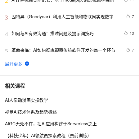
2
固特异（Goodyear）利用人工智能和物联网实现数字化
7
3
转型的惊人方式
如何与AI有效沟通：描述问题及提示词技巧
13
4
革命来临：AI如何彻底颠覆传统软件开发的每一个环节
7
5
89.4K star！这个开源LLM应用开发平台，让你轻松构建
7
6
AI工作流！
【AI系统】LLVM 架构设计和原理
14
7
相关课程
AI人像动漫画实操教学
【AI系统】AI系统概述与设计目标
11
8
视觉AI技术体系及趋势概述
CVPR 2022 | 高质量捕捉人物动作，网易互娱AI Lab提出
5
9
AIGC无处不在，把AI应用构建于Serverless之上
高效视频动捕技术
视觉AI五天训练营教程 Day 1
2
10
【科技少年】AI领航员探索教程（赛前训练）