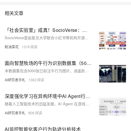
相关文章
「社会实验室」成真！SocioVerse：复旦联合小红书开源社会模拟世界模型，用AI预演群体行为
SocioVerse是由复旦大学联合小红书等机构开源的社会模拟框架，基于大语言模型和千万级真实用户数据构建，能精准模拟群体行为并预测社会事件演化趋势。
蚝油菜花
1316
面向智慧牧场的牛行为识别数据集（5000张图片已划分、已标注） | AI训练适用于目标检测任务
本数据集包含5000张已标注牛行为图片，涵盖卧、站立、行走三类，适用于YOLO等目标检测模型训练。数据划分清晰，标注规范，场景多样，助力智慧牧场、健康监测与AI科研。
AI研究者手札
1362
深度强化学习在异构环境中AI Agent行为泛化能力研究
随着人工智能技术的迅猛发展，AI Agent 在游戏、智能制造、自动驾驶等场景中已逐步展现出强大的自适应能力。特别是深度强化学习（Deep Reinforcement Learning, DRL）的引入，使得智能体能够通过与环境的交互，自动学习最优的行为策略。本文将系统性地探讨基于深度强化学习的AI Agent行为决策机制，并结合代码实战加以说明。
AI研究者手札
806
AI监控智能化客户行为轨迹分析技术