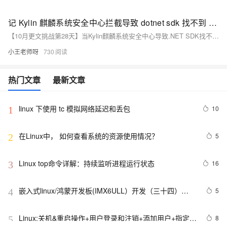
记 Kylin 麒麟系统安全中心拦截导致 dotnet sdk 找不到 OpenSsl 构建失败
【10月更文挑战第28天】当Kylin麒麟系统安全中心导致.NET SDK找不到OpenSsl并构建失败时，可从检查安全中心拦截规则、确认OpenSsl安装和配置、验证.NET SDK配置及重新构建项目四个方面入手解决。包括查看拦截记录、调整拦截策略、检查OpenSsl安装与库文件路径、配置.NET SDK依赖及环境变量等步骤。
小王老师呀
730
热门文章
最新文章
linux 下使用 tc 模拟网络延迟和丢包
10
1
在Linux中， 如何查看系统的资源使用情况？
5
2
Linux top命令详解：持续监听进程运行状态
16
3
嵌入式linux/鸿蒙开发板(IMX6ULL）开发（三十四）
5
4
Linux系统对中断的处理（下）
Linux:关机&重启操作+用户登录和注销+添加用户+指定/
8
5