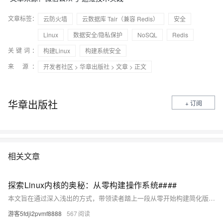
文章标签：
云防火墙
云数据库 Tair（兼容 Redis）
安全
Linux
数据安全/隐私保护
NoSQL
Redis
关键词：
构建Linux
构建系统安全
来 源：
开发者社区
>
华章出版社
>
文章
> 正文
华章出版社
+ 订阅
相关文章
探索Linux内核的奥秘：从零构建操作系统####
本文旨在通过深入浅出的方式，带领读者踏上一段从零开始构建简化版Linux操作系统的旅程。我们将避开复杂的技术细节，以通俗易懂的语言，逐步揭开Linux内核的神秘面纱，探讨其工作原理、核心组件及如何通过实践加深理解。这既是一次对操作系统原理的深刻洞察，也是一场激发创新思维与实践能力的冒险。 ####
游客5fdji2pvmf8888
567