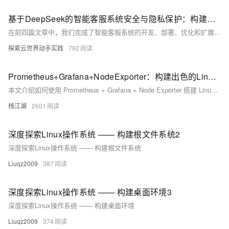
基于DeepSeek的智能客服系统安全与隐私保护：构建可信赖的服务
在前四篇文章中，我们完成了智能客服系统的开发、部署、优化和扩展。本文聚焦于安全与隐私保护，探讨如何构建安全可靠的智能客服系统。内容涵盖数据安全（加密、脱敏、备份）、系统安全（输入验证、身份认证、日志监控）和隐私保护（隐私政策、数据最小化、访问控制），确保用户数据安全及系统稳定运行。通过这些措施，我们可以打造一个可信赖的智能客服系统，为用户提供更好的服务体验。
探索云世界动手实践
792
Prometheus+Grafana+NodeExporter：构建出色的Linux监控解决方案，让你的运维更轻松
本文介绍如何使用 Prometheus + Grafana + Node Exporter 搭建 Linux 主机监控系统。Prometheus 负责收集和存储指标数据，Grafana 用于可视化展示，Node Exporter 则采集主机的性能数据。通过 Docker 容器化部署，简化安装配置过程。完成安装后，配置 Prometheus 抓取节点数据，并在 Grafana 中添加数据源及导入仪表盘模板，实现对 Linux 主机的全面监控。整个过程简单易行，帮助运维人员轻松掌握系统状态。
栈江湖
2601
深度探索Linux操作系统 —— 构建根文件系统2
深度探索Linux操作系统 —— 构建根文件系统
Liuqz2009
387
深度探索Linux操作系统 —— 构建桌面环境3
深度探索Linux操作系统 —— 构建桌面环境
Liuqz2009
374