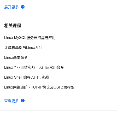
修改密码+删除用户+查询用户信息+切换用户+查询当前
用户/登录用户+用户组+修改用户的组+用户组和相关文件
linux主机模式（Host-Only）的网络配置
5
6
VMware安装Linux第一天
6
7
相关课程
Linux MySQL服务器搭建与应用
Linux运维不可不知的性能监控和调试工具
4
8
计算机基础与Linux入门
ti processor sdk linux am335x evm /bin/commom.sh 
6
9
Linux基本命令
hacking
Linux下可以替换运行中的程序么？
688
10
Linux企业运维实战 - 入门及常用命令
Linux Shell 编程入门与实战
Linux网络进阶 - TCP/IP协议及OSI七层模型
查看更多