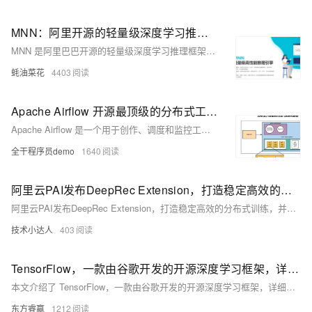
MNN：阿里开源的轻量级深度学习推理框架，支持在移动端等多种终端上运行，兼容主流的模型格式
MNN 是阿里巴巴开源的轻量级深度学习推理框架，支持多种设备和主流模型格式，具备高性能和易用性，适用于移动端、服务器和嵌入式设备。
蚝油菜花
4403
Apache Airflow 开源最顶级的分布式工作流平台
Apache Airflow 是一个用于创作、调度和监控工作流的平台，通过将工作流定义为代码，实现更好的可维护性和协作性。Airflow 使用有向无环图（DAG）定义任务，支持动态生成、扩展和优雅的管道设计。其丰富的命令行工具和用户界面使得任务管理和监控更加便捷。适用于静态和缓慢变化的工作流，常用于数据处理。
全干程序员demo
1640
阿里云PAI发布DeepRec Extension，打造稳定高效的分布式训练，并宣布开源！
阿里云PAI发布DeepRec Extension，打造稳定高效的分布式训练，并宣布开源！
技术小达人
403
TensorFlow，一款由谷歌开发的开源深度学习框架，详细讲解了使用 TensorFlow 构建深度学习模型的步骤
本文介绍了 TensorFlow，一款由谷歌开发的开源深度学习框架，详细讲解了使用 TensorFlow 构建深度学习模型的步骤，包括数据准备、模型定义、损失函数与优化器选择、模型训练与评估、模型保存与部署，并展示了构建全连接神经网络的具体示例。此外，还探讨了 TensorFlow 的高级特性，如自动微分、模型可视化和分布式训练，以及其在未来的发展前景。
东方睿赢
1212