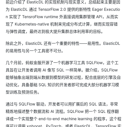
前边介绍了 ElasticDL 的实现机制与现实意义，总结起来主要是因
为 ElasticDL 通过 TensorFlow 2.0 提供的新特性 Eager Executio
n 实现了 TensroFlow runtime 外直接调用集群管理 API，从而实
现了 Kubernetes-native 机制来完成分布式计算，继而实现容错
与弹性调度，最终达到极大提升集群总体利用率的目标。
除此之外，ElasticDL 还有一个重要的特性——易用性。ElasticDL
的易用性与另一个工具密不可分。
几个月前，蚂蚁金服开源了一个机器学习工具 SQLFlow，这个工
具旨在让开发者调用 AI 像写 SQL 一样简单。据介绍，SQLFlow
能够抽象出端到端从数据到模型的研发过程，配合底层的引擎及自
动优化，具备基础 SQL 知识的开发者即可完成大部分机器学习模
型训练及预测任务。
通过与 SQLFlow 联动，开发者可以用扩展后的 SQL 语法，非常
精炼地描述整个数据流和 AI 流程。SQLFlow 把一个 SQL 程序翻
译成一个实现整个 end-to-end machine learning 的程序，这个程
序可以调用 xgboost、PyTorch，或者 ElasticDL、TensorFlow 实