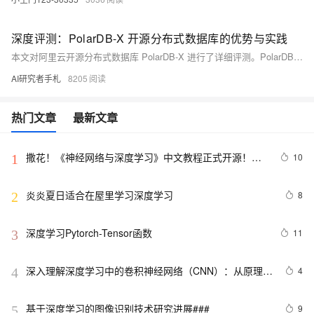
深度评测：PolarDB-X 开源分布式数据库的优势与实践
本文对阿里云开源分布式数据库 PolarDB-X 进行了详细评测。PolarDB-X 以其高性能、强可用性和出色的扩展能力在云原生数据库市场中脱颖而出。文章首先介绍了 PolarDB-X 的核心产品优势，包括金融级高可靠性、海量数据处理能力和高效的混合负载处理能力。随后，分析了其分布式架构设计，包括计算节点、存储节点、元数据服务和日志节点的功能分工。评测还涵盖了在 Windows 平台通过 WSL 环境部署 PolarDB-X 的过程，强调了环境准备和工具安装的关键步骤。使用体验方面，PolarDB-X 在处理分布式事务和实时分析时表现稳定，但在网络问题和性能瓶颈上仍需优化。最后，提出了改进建
AI研究者手札
8205
热门文章
最新文章
撒花！《神经网络与深度学习》中文教程正式开源！全
10
1
书 pdf、ppt 和代码一同放出
炎炎夏日适合在屋里学习深度学习
8
2
深度学习Pytorch-Tensor函数
11
3
深入理解深度学习中的卷积神经网络（CNN）：从原理到
4
4
实践
基于深度学习的图像识别技术研究进展### 
9
5