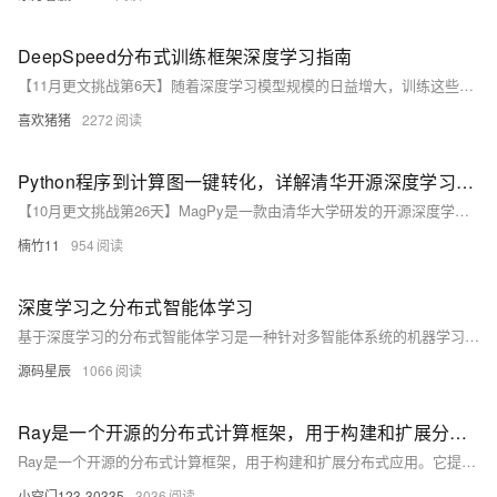
DeepSpeed分布式训练框架深度学习指南
【11月更文挑战第6天】随着深度学习模型规模的日益增大，训练这些模型所需的计算资源和时间成本也随之增加。传统的单机训练方式已难以应对大规模模型的训练需求。
喜欢猪猪
2272
Python程序到计算图一键转化，详解清华开源深度学习编译器MagPy
【10月更文挑战第26天】MagPy是一款由清华大学研发的开源深度学习编译器，可将Python程序一键转化为计算图，简化模型构建和优化过程。它支持多种深度学习框架，具备自动化、灵活性、优化性能好和易于扩展等特点，适用于模型构建、迁移、部署及教学研究。尽管MagPy具有诸多优势，但在算子支持、优化策略等方面仍面临挑战。
楠竹11
954
深度学习之分布式智能体学习
基于深度学习的分布式智能体学习是一种针对多智能体系统的机器学习方法，旨在通过多个智能体协作、分布式决策和学习来解决复杂任务。这种方法特别适用于具有大规模数据、分散计算资源、或需要智能体彼此交互的应用场景。
源码星辰
1066
Ray是一个开源的分布式计算框架，用于构建和扩展分布式应用。它提供了简单的API，使得开发者可以轻松地编写并行和分布式代码，而无需担心底层的复杂性。
Ray是一个开源的分布式计算框架，用于构建和扩展分布式应用。它提供了简单的API，使得开发者可以轻松地编写并行和分布式代码，而无需担心底层的复杂性。
小空门123-30335
3036