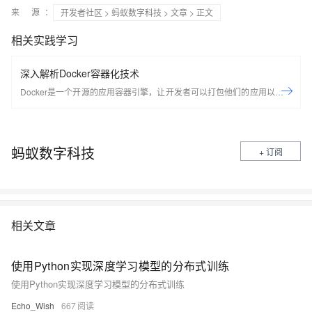
来 源：
开发者社区
>
蚂蚁数字科技
>
文章
> 正文
相关实践学习
深入解析Docker容器化技术
Docker是一个开源的应用容器引擎，让开发者可以打包他们的应用以及依
赖包到一个可移植的容器中，然后发布到任何流行的Linux机器上，也可以
实现虚拟化，容器是完全使用沙箱机制，相互之间不会有任何接口。
Docker是世界领先的软件容器平台。开发人员利用Docker可以消除协作编
蚂蚁数字科技
+ 订阅
码时“在我的机器上可正常工作”的问题。运维人员利用Docker可以在隔离
容器中并行运行和管理应用，获得更好的计算密度。企业利用Docker可以
构建敏捷的软件交付管道，以更快的速度、更高的安全性和可靠的信誉为
Linux和Windows Server应用发布新功能。 在本套课程中，我们将全面的
讲解Docker技术栈，从环境安装到容器、镜像操作以及生产环境如何部署
相关文章
开发的微服务应用。本课程由黑马程序员提供。 &nbsp; &nbsp; 相关的阿
里云产品：容器服务 ACK 容器服务 Kubernetes 版（简称 ACK）提供高
性能可伸缩的容器应用管理能力，支持企业级容器化应用的全生命周期管
使用Python实现深度学习模型的分布式训练
理。整合阿里云虚拟化、存储、网络和安全能力，打造云端最佳容器化应
使用Python实现深度学习模型的分布式训练
用运行环境。 了解产品详情: https://www.aliyun.com/product/kubernetes
Echo_Wish
667