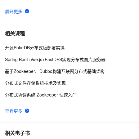
 深度学习中的图像风格迁移技术探析
9
6
Python深度学习面试：CNN、RNN与Transformer详解
9
7
相关课程
开源PolarDB分布式版部署实操
基于Pytorch的深度学习模型保存和加载方式
10
8
Spring Boot+Vue.js+FastDFS实现分布式图片服务器
使用PyTorch解决多分类问题：构建、训练和评估深度学
5
9
基于Zookeeper、Dubbo构建互联网分布式基础架构
习模型
深度学习推荐模型-DeepFM
11
10
分布式文件存储系统技术及实现
分布式协调系统 Zookeeper 快速入门
查看更多
相关电子书