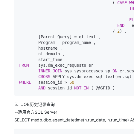
                                       ( 
CASE
WH
专有云
TH
10 分钟在聊天系统中增加
EL
END
 - e
                                       / 
2
) ,

        [Parent Query] = qt.text ,

        Program = program_name ,

        hostname ,

        nt_domain ,

FROM
    sys.dm_exec_requests er

INNER
JOIN
 sys.sysprocesses sp 
ON
 er.ses
CROSS
 APPLY sys.dm_exec_sql_text(er.sql_
WHERE
   session_id > 
50
AND
 session_id 
NOT
IN
5、JOB历史记录查询
--适用官方SQL Server
SELECT msdb.dbo.agent_datetime(h.run_date, h.run_time) AS