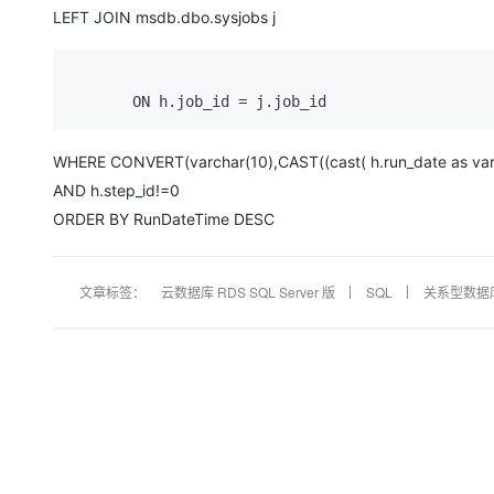
LEFT JOIN msdb.dbo.sysjobs j
       ON h.job_id 
=
 j.job_id
WHERE CONVERT(varchar(10),CAST((cast( h.run_date as va
AND h.step_id!=0
ORDER BY RunDateTime DESC
文章标签：
云数据库 RDS SQL Server 版
SQL
关系型数据