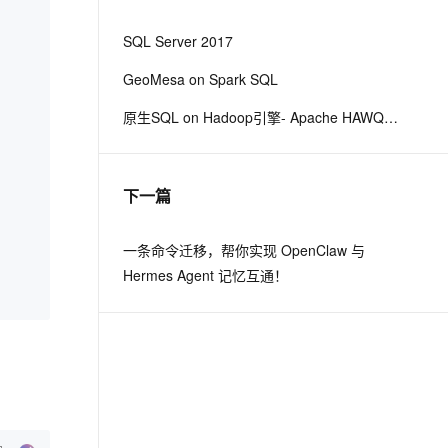
从文本、图片、视频中提取结构化的属性信息
构建支持视频理解的 AI 音视频实时通话应用
SQL Server 2017
t.diy 一步搞定创意建站
构建大模型应用的安全防护体系
GeoMesa on Spark SQL
通过自然语言交互简化开发流程,全栈开发支持
通过阿里云安全产品对 AI 应用进行安全防护
原生SQL on Hadoop引擎- Apache HAWQ 2.x最新技术解密malili
下一篇
一条命令迁移，帮你实现 OpenClaw 与
Hermes Agent 记忆互通！