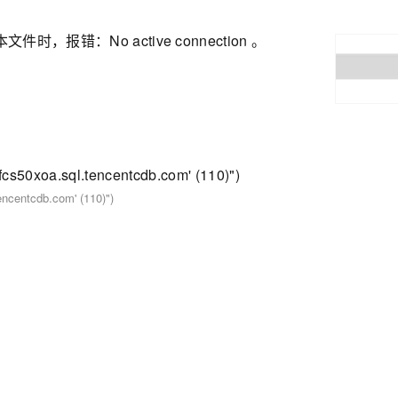
时，报错：No active connection 。
fcs50xoa.sql.tencentcdb.com' (110)")
encentcdb.com' (110)")