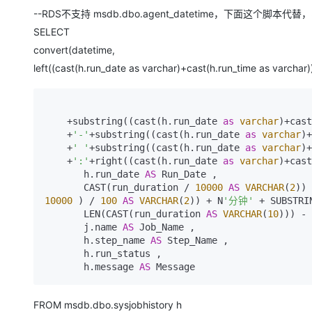
--RDS不支持 msdb.dbo.agent_datetime，下面这个脚本代替
SELECT
convert(datetime,
left((cast(h.run_date as varchar)+cast(h.run_time as varchar))
    +substring((cast(h.run_date 
as
varchar
)+cast
    +
'-'
+substring((cast(h.run_date 
as
varchar
)+
    +
' '
+substring((cast(h.run_date 
as
varchar
)+
    +
':'
+right((cast(h.run_date 
as
varchar
)+cast
       h.run_date 
AS
 Run_Date ,   

       CAST(run_duration / 
10000
AS
VARCHAR
(
2
)) 
10000
 ) / 
100
AS
VARCHAR
(
2
)) + N
'分钟'
 + SUBSTRI
       LEN(CAST(run_duration 
AS
VARCHAR
(
10
))) - 
       j.name 
AS
 Job_Name ,

       h.step_name 
AS
 Step_Name ,

       h.run_status ,

       h.message 
AS
 Message 
FROM msdb.dbo.sysjobhistory h