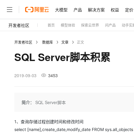
大模型
产品
解决方案
权益
定价
开发者社区
首页
模型体验
探索云世界
问产品
动手实
大模型
产品
解决方案
权益
定价
云市场
伙伴
服务
了解阿里云
精选产品
精选解决方案
普惠上云
产品定价
精选商城
成为销售伙伴
售前咨询
为什么选择阿里云
千问AI平台
开发者社区
数据库
文章
正文
了解云产品的定价详情
大模型服务平台百炼
千问办公，解锁你的工作
普惠上云 官方力荐
分销伙伴
在线服务
网站建设
什么是云计算
大
SQL Server脚本积累
大模型服务与应用平台
企业级Agent产品，直接
云服务器38元/年起，超
咨询伙伴
多端小程序
技术领先
云上成本管理
售后服务
轻量应用服务器
Agency Agents：拥
官方推荐返现计划
大模型
精选产品
精选解决方案
Salesforce 国际版订阅
稳定可靠
管理和优化成本
推荐新用户得奖励，单订单
销售伙伴合作计划
2019-09-03
3453
自助服务
友盟天域
安全合规
人工智能与机器学习
AI
文本生成
云数据库 RDS
HappyHorse 打造一
云工开物
无影生态合作计划
在线服务
观测云
分析师报告
高校专属算力普惠，学生认
计算
互联网应用开发
Qwen3.8-Max
HOT
Salesforce On Alibaba C
工单服务
Tuya 物联网平台阿里云
研究报告与白皮书
人工智能平台 PAI
快速拥有专属 OpenClaw
简介：
SQL Server脚本
大模
Consulting Partner 合
大数据
容器
智能体时代全能旗舰模型
免费试用
短信专区
一站式AI开发、训练和推
蓝凌 OA
AI 大模型销售与服务生
现代化应用
存储
天池大赛
Qwen3.7-Plus
云解析DNS
解决方案免费试用 新老
电子合同
1、查询存储过程创建时间和修改时间
最高领取价值200元试用
能看、能想、能动手的多模
安全
网络与CDN
select [name],create_date,modify_date FROM sys.all_ob
AI 算法大赛
畅捷通