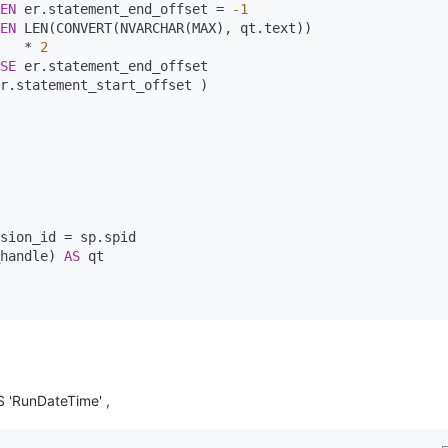
EN
 er.statement_end_offset = 
-1
型
依托云原生高可用架构,实现Dify私有化部署
EN
 LEN(CONVERT(NVARCHAR(MAX), qt.text))

用1%尺寸在特定领域达到大模型90%以上效果
                                                   * 
2
一个 AI 助手
超强辅助，Bol
SE
 er.statement_end_offset

即刻拥有 DeepSeek-R1 满血版
在企业官网、通讯软件中为客户提供 AI 客服
r.statement_start_offset )

多种方案随心选，轻松解锁专属 DeepSeek
sion_id = sp.spid

handle) 
AS
 'RunDateTime' ,