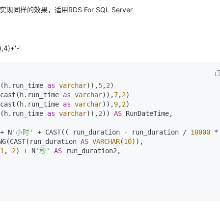
，实现同样的效果，适用RDS For SQL Server
,4)+'-'
(h.run_time 
as
varchar
)),
5
,
2
)

cast(h.run_time 
as
varchar
)),
7
,
2
)

cast(h.run_time 
as
varchar
)),
9
,
2
)

(h.run_time 
as
varchar
)),
2
)) 
AS
 RunDateTime,

+ N
'小时'
 + CAST(( run_duration - run_duration / 
10000
 
NG(CAST(run_duration 
AS
VARCHAR
(
10
)),

1
, 
2
) + N
'秒'
AS
 run_duration2,    
