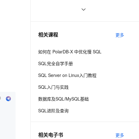
ernetes 版 ACK
云聚AI 严选权益
AI 原生数据库服务发布
SSL 证书
10g 中使用toad的sql编辑的
712
2V
Fun-ASR
，一键激活高效办公新体验
理容器应用的 K8s 服务
精选AI产品，从模型到应用全链提效
Agent 数据网关
autotrace的问题？
文戏情感细腻自然，动作戏激烈拳拳到肉，实现更强表演能力
支持中英文自由切换，具备更强的噪声鲁棒性
堡垒机
【超实用】SQL 进阶技巧（上）
4
AI 用量加速计划
云原生数据库 PolarDB
防火墙
、识别商机，让客服更高效、服务更出色。
LINQ to SQL精彩文章收集
新老同享，达量后返
Agentic Database 发布
740
相关课程
更多
主机安全
应用
如何在 PolarDB-X 中优化慢 SQL
千问办公
NEW
AI 应用及服务市场
的智能体编程平台
一站式AI生产力平台
SQL完全自学手册
AI 应用
伶鹊
SQL Server on Linux入门教程
企业级人与Agent协作平台，接入和调度多个数字员工
智能客服平台，对话机器人、对话分析、智能外呼
大模型
SQL入门与实践
大模型服务平台百炼 - 全妙
自然语言处理
数据库及SQL/MySQL基础
应用创作平台
多模态内容创作工具，已接入 DeepSeek
数据标注
SQL进阶及查询
机器学习
相关电子书
更多
息提取
与 AI 智能体进行实时音视频通话