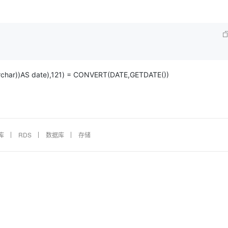
rchar))AS date),121) = CONVERT(DATE,GETDATE())
库
RDS
数据库
存储