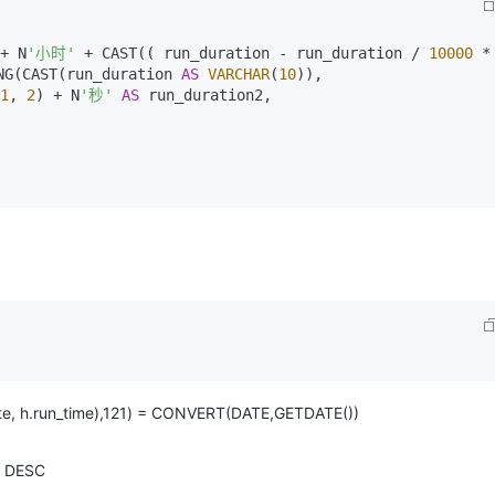
+ N
'小时'
 + CAST(( run_duration - run_duration / 
10000
 
NG(CAST(run_duration 
AS
VARCHAR
(
10
)),

1
, 
2
) + N
'秒'
AS
 run_duration2,    

, h.run_time),121) = CONVERT(DATE,GETDATE())
) DESC