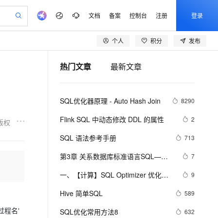
文档
备案
控制台
注册
登录
个人
积分
发布
验
作计划
器
AI 活动
专业服务
服务伙伴合作计划
开发者社区
加入我们
产品动态
服务平台百炼
阿里云 OPC 创新助力计划
热门文章
最新文章
一站式生成采购清单，支持单品或批量购买
io：打造专属 AI 语音助手
S产品伙伴计划（繁花）
峰会
CS
造的大模型服务与应用开发平台
一句话生成原生可编辑精美 PPT 文稿
AI 生产力先锋
Al MaaS 服务伙伴赋能合作
域名
博文
Careers
至高可申请百万元
Qwen3.8-Max 模型上线
开启高性价比 AI 编程新体验
弹性可伸缩的云计算服务
Qwen-Audio-3.0-Realtime 端到端实时语音角色扮演
输入一句话想法, 轻松生成专业的 PPT
先锋实践拓展 AI 生产力的边界
Token 补贴，五大权
计划
海大会
伙伴信用分合作计划
商标
问答
社会招聘
SQL优化器原理 - Auto Hash Join
8290
益加速 OPC 成功
eek-V4-Pro
SS
一键部署幻兽帕鲁游戏服务器
飞天发布时刻
HOT
Open Search 向量检索版支
划
备案
电子书
校园招聘
pSeek-V4-Pro
视频创作，一键激活电商全链路生产力
稳定、安全、高性价比、高性能的云存储服务
一键购买专属联机服务器，轻松开启游戏
所见，即是所愿
持视频检索 Pipeline 功能
更多支持
Flink SQL 中动态修改 DDL 的属性
2
版权
划
公司注册
镜像站
视频生成
语音识别与合成
专属 QwenPaw
漫剧工坊：一站式动画创作平台
AI 实训营
HOT
应用身份服务 (IDaaS)
SQL 语法参考手册
713
合作伙伴培训与认证
划
上云迁移
站生成，高效打造优质广告素材
全接入的云上超级电脑
从聊天伙伴进化为能主动干活的本地数字员工
快速生产连贯的高质量长漫剧
从基础到进阶，Agent 创客手把手教你
OpenClaw 管理能力上线
lScope
我要反馈
e-1.1-T2V
Qwen3-TTS-Flash
第3章 关系数据库标准语言SQL——
7
查询合作伙伴
n Alibaba Cloud ISV 合作
代维服务
建企业门户网站
10 分钟搭建微信、支付宝小程序
MaxCompute MaxFrame 提
3.2 学生-课程数据库
畅细腻的高质量视频
离线语音合成大模型，多语言方言自适应，低延迟高稳定
创新加速
一、【计算】SQL Optimizer 优化解
ope
登录合作伙伴管理后台
9
我要建议
站，无忧落地极速上线
以可视化方式快速构建移动和 PC 门户网站
国内短信简单易用，安全可靠，秒级触达，全球覆盖200+国家和地区。
高效部署网站，快速应用到小程序
供自动弹性内存功能
析 | 青训营笔记
安全
Hive 简单SQL
我要投诉
e-1.1-I2V
Cosyvoice-V3-Flash
589
PolarDB
上云场景组合购
Milvus 弹性伸缩功能新增节
伴
漫剧创作，剧本、分镜、视频高效生成
100%兼容MySQL、PostgreSQL，兼容Oracle，支持集中和分布式
覆盖90%+业务场景，专享组合折扣价
点支持范围
畅自然，细节丰富
高表现力语音合成大模型，语音克隆听感自然
存储过程名'
VPN
SQL优化常用方法8
632