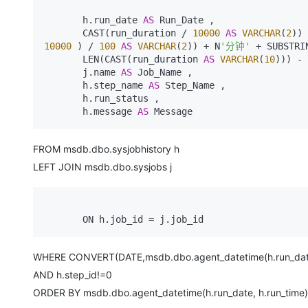
       h.run_date 
AS
 Run_Date ,   

       CAST(run_duration / 
10000
AS
VARCHAR
(
2
)) 
10000
 ) / 
100
AS
VARCHAR
(
2
)) + N
'分钟'
 + SUBSTRI
       LEN(CAST(run_duration 
AS
VARCHAR
(
10
))) - 
       j.name 
AS
 Job_Name ,

       h.step_name 
AS
 Step_Name ,

       h.run_status ,

       h.message 
AS
 Message 
FROM msdb.dbo.sysjobhistory h
LEFT JOIN msdb.dbo.sysjobs j
       ON h.job_id 
=
 j.job_id
WHERE CONVERT(DATE,msdb.dbo.agent_datetime(h.run_date
AND h.step_id!=0
ORDER BY msdb.dbo.agent_datetime(h.run_date, h.run_time