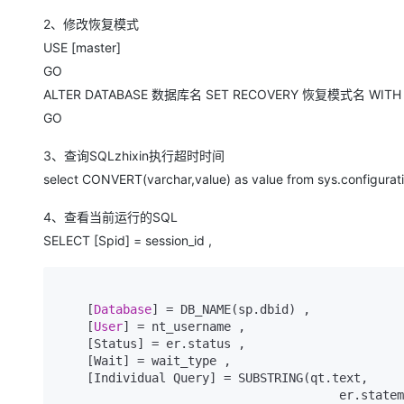
大数据开发治理平台 Data
AI 产品 免费试用
网络
安全
云开发大赛
Qwen3-VL-Plus
2、修改恢复模式
Tableau 订阅
1亿+ 大模型 tokens 和 
USE [master]
可观测
入门学习赛
中间件
AI空中课堂在线直播课
云防火墙
140+云产品 免费试用
GO
上云与迁云
云原生的云上边界网络安全
产品新客免费试用，最长1
数据库
ALTER DATABASE 数据库名 SET RECOVERY 恢复模式名 WITH 
生态解决方案
大模型服务
GO
企业出海
大模型ACA认证体验
大数据计算
助力企业全员 AI 认知与能
行业生态解决方案
3、查询SQLzhixin执行超时时间
千问AI平台-Token Plan
政企业务
媒体服务
select CONVERT(varchar,value) as value from sys.configurat
开发者生态解决方案
企业服务与云通信
千问AI平台-模型体验
AI 开发和 AI 应用解决
4、查看当前运行的SQL
在线体验全尺寸、多种模态
域名与网站
SELECT [Spid] = session_id ,
Happy 系列大模型
终端用户计算
    [
Database
] = DB_NAME(sp.dbid) ,

Serverless
    [
User
] = nt_username ,

    [Status] = er.status ,

开发工具
大模型解决方案
    [Wait] = wait_type ,

    [Individual Query] = SUBSTRING(qt.text,

迁移与运维管理
                     
快速部署 Dify，高效搭建 