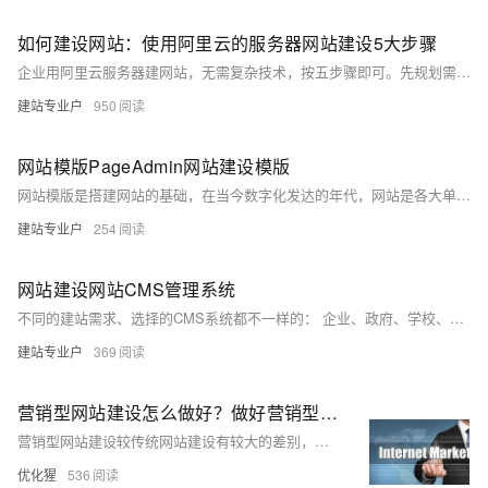
如何建设网站：使用阿里云的服务器网站建设5大步骤
企业用阿里云服务器建网站，无需复杂技术，按五步骤即可。先规划需求明确网站功能；再选入门级服务器并初始化；接着部署 PageAdmin CMS，可视化操作易上手；然后选模板填内容搭建网站；最后测试适配与稳定性，绑定域名备案后上线。PageAdmin 还方便后期维护调整。
建站专业户
950
网站模版PageAdmin网站建设模版
网站模版是搭建网站的基础，在当今数字化发达的年代，网站是各大单位在互联网上的门牌和桥梁。一个成功的官网不仅仅能够提升企业形象，还能将浏览用户转化为目标客户。为了达到这个网站的展示目的，那么选择网站模版就尤为重要。今天的干活为大家贪图一下：网站建设中网站模版的重要性。
建站专业户
254
网站建设网站CMS管理系统
不同的建站需求、选择的CMS系统都不一样的： 企业、政府、学校、团体门户网站：pageadmin cms 论坛：discuz cms 博客：wodpress cms 商城：shopex cms 、ECShop cms 以上这些都是老牌建站系统、有些建站公司也是直接用这些建站系统为第三个搭建网站的。
建站专业户
369
营销型网站建设怎么做好？做好营销型网站的方法
营销型网站建设较传统网站建设有较大的差别，很多没有做过的企业对营销型网站建设并不了解，那营销型网站建设该怎么做呢？做好营销型网站的方法又有哪些？接下来小编将进行逐一分解，帮助您建好营销型网站，一起来看看吧。
优化猩
536