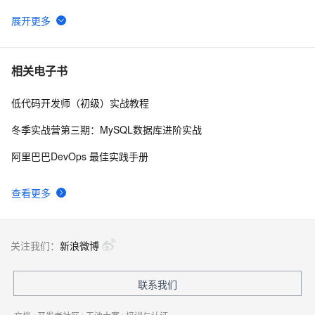
ECSHOP商城网站建设之自定义调用广告方法(二)
482
6
外贸网站建设从何做起？英文外贸网站建设的具体流程
1
7
相关电子书
低代码开发师（初级）实战教程
阿里云——网站建设：部署与发布（知识点）
3
8
冬季实战营第三期：MySQL数据库进阶实战
网站建设的主要流程说明
5
9
阿里巴巴DevOps 最佳实践手册
新手如何创建网站，网站建设6个阶段
15
10
查看更多
关注我们：
新浪微博
联系我们