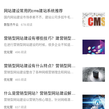
网站建设常用的cms建站系统推荐
国内网站建设市场参差不齐，建站公司多如牛毛，网站价格便宜的几百，贵的几十万，作为外行，很难去选择，国内大部分网站建设公司都是营销公司，完全没有底层技术框架的开发能力，90%以上的网站建设公司都是基于各种cms网站内容管理系统来制作网站，七牛云小编根据最近服务器各种cms的安装量，统计国内用户比较多的几个cms，并分别介绍，希望对从事网站建设的朋友能起到参考作用
数智杰牛云
678
营销型网站建设有哪些技巧？建营销型网站需要注意什么
在进行营销型网站建设的时候，很多企业不知道怎么做，也常常会遇到一些小问题不知道怎么结局，其实营销型网站建设还是有规律可循的，接下来小编为你分享营销型网站建设的技巧及注意事项，一起来看看吧。
优化猩
496
营销型网站建设有什么特点？营销型网站有什么好处
营销型网站建设整合了各种网络营销理念和网站运营管理方法，网站更加专业，提高了网站的品牌形象，并全面展示企业公信力，提高企业的诚信度，采用符合搜索引擎的技术标准，让企业网站具有获客能力。除此之外，营销型网站建设还有其他特点与好处，接下来和小编一起来看看吧。
优化猩
465
什么是营销型网站？营销型网站建设解决方案
营销型网站建设以营销为核心理念，针对网络潜在目标客户群体的习惯以及需求思维，站在潜在客户的角度在网站首页排布潜在客户感兴趣的内容。营销型网站建设的解决方案对于用户需求及营销目的是必须要达到的，接下来小编为你详细分享什么是营销型网站建设以及实用的解决方案，一起来看看吧。
优化猩
637