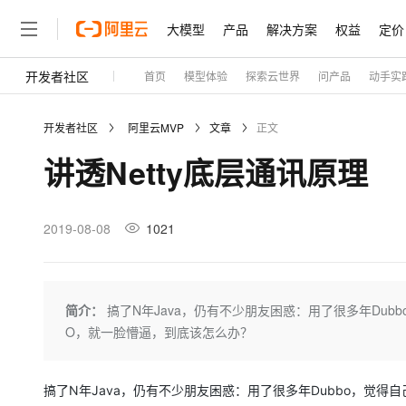
大模型
产品
解决方案
权益
定价
开发者社区
首页
模型体验
探索云世界
问产品
动手实
大模型
产品
解决方案
权益
定价
云市场
伙伴
服务
了解阿里云
精选产品
精选解决方案
普惠上云
产品定价
精选商城
成为销售伙伴
售前咨询
为什么选择阿里云
千问AI平台
开发者社区
阿里云MVP
文章
正文
了解云产品的定价详情
大模型服务平台百炼
千问办公，解锁你的工作
普惠上云 官方力荐
分销伙伴
在线服务
网站建设
什么是云计算
大
讲透Netty底层通讯原理
大模型服务与应用平台
企业级Agent产品，直接
云服务器38元/年起，超
咨询伙伴
多端小程序
技术领先
云上成本管理
售后服务
轻量应用服务器
Agency Agents：拥
官方推荐返现计划
大模型
精选产品
精选解决方案
Salesforce 国际版订阅
稳定可靠
管理和优化成本
推荐新用户得奖励，单订单
销售伙伴合作计划
2019-08-08
1021
自助服务
友盟天域
安全合规
人工智能与机器学习
AI
文本生成
云数据库 RDS
HappyHorse 打造一
云工开物
无影生态合作计划
在线服务
观测云
分析师报告
高校专属算力普惠，学生认
计算
互联网应用开发
Qwen3.8-Max
HOT
Salesforce On Alibaba C
工单服务
Tuya 物联网平台阿里云
研究报告与白皮书
人工智能平台 PAI
快速拥有专属 OpenClaw
简介：
搞了N年Java，仍有不少朋友困惑：用了很多年Dub
大模
Consulting Partner 合
大数据
容器
智能体时代全能旗舰模型
免费试用
短信专区
一站式AI开发、训练和推
O，就一脸懵逼，到底该怎么办？
蓝凌 OA
AI 大模型销售与服务生
现代化应用
存储
天池大赛
Qwen3.7-Plus
云解析DNS
解决方案免费试用 新老
电子合同
最高领取价值200元试用
能看、能想、能动手的多模
安全
网络与CDN
搞了N年Java，仍有不少朋友困惑：用了很多年Dubbo，觉得
AI 算法大赛
畅捷通