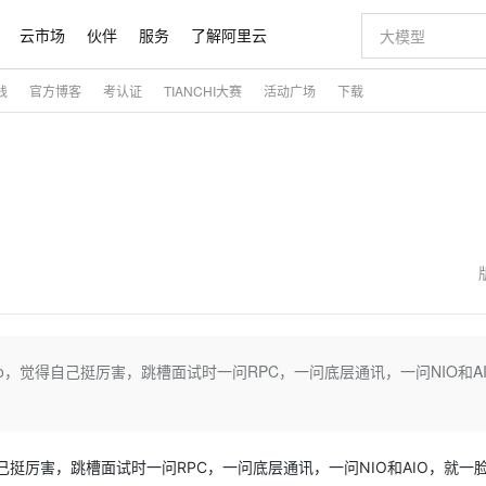
云市场
伙伴
服务
了解阿里云
践
官方博客
考认证
TIANCHI大赛
活动广场
下载
AI 特惠
数据与 API
成为产品伙伴
企业增值服务
最佳实践
价格计算器
AI 场景体
基础软件
产品伙伴合
阿里云认证
市场活动
配置报价
大模型
自助选配和估算价格
新方式
睿译宝，AI翻译排版一步到位
智启 AI 普惠权益
产品生态集成认证中心
企业支持计划
云上春晚
域名与网站
千问官方 MaaS 平台，为开发者和 Agent 而生，新用户赠送 1 亿 + tokens 额度
Qwen Aud
AI Coding
阿里云Maa
2026 阿里云
云服务器 E
为企业打
数据集
Windows
大模型认证
模型
NEW
NEW
交付可用成果
值低价云产品抢先购
上传文档即自动完成翻译和格式还原
至高享 1亿+免费 tokens，加速 Al 应用落地
提供智能易用的域名与建站服务
智能编程，一键
安全可靠、
产品生态伙伴
专家技术服务
云上奥运之旅
弹性计算合作
阿里云中企出
手机三要素
宝塔 Linux
全部认证
价格优势
有专属领域专家
GLM-5.2：长任务时代开源旗舰模型
阿里云 OPC 创新助力计划
千问大模型
即刻拥有 DeepS
AI 电商营销
对象存储 O
大模型
产品生态伙伴工作台
企业增值服务台
云栖战略参考
云存储合作计
云栖大会
身份实名认证
CentOS
训练营
推动算力普惠，释放技术红利
最高返9万
多领域专家智能体,一键组建 AI 虚拟交付团队
快速构建应用程序和网站，即刻迈出上云第一步
至高百万元 Token 补贴，加速一人公司成长
多元化、高性能、安全可靠的大模型服务
真正可用的 1M 上下文,一次完成代码全链路开发
轻松解锁专属 Dee
从图文生成到
云上的中国
数据库合作计
活动全景
短信
Docker
图片和
站式影视创作平台
Hermes Agent，打造自进化智能体
Token Plan 模型订阅计划
数字证书管理服务（原SSL证书）
5 分钟轻松部署
AI 广告创作
无影云电脑
企业成长
NEW
信息公告
看见新力量
云网络合作计
OCR 文字识别
JAVA
证享300元代金券
可视化编排打通从文字构思到成片全链路闭环
全托管，含MySQL、PostgreSQL、SQL Server、MariaDB多引擎
自主进化，持久记忆，越用越聪明
Qwen3.8-Max 首发尝鲜，限时加量 10 倍，夜间低至2折
实现全站HTTPS，呈现可信的WEB访问
图文、视频一
随时随地安
魔搭 Mode
Kimi-K3
HappyHors
NEW
loud
服务实践
官网公告
金融模力时刻
Salesforce O
版
发票查验
全能环境
Claude Code + GStack 打造工程团队
千问办公，限时限量积分加倍
Qoder
低代码高效构
AI 建站
短信服务
bo，觉得自己挺厉害，跳槽面试时一问RPC，一问底层通讯，一问NIO和A
型
NEW
作计划
Kimi 最新旗舰模型，长程编程与推理利器
让文字生成流
计划
创新中心
魔搭 ModelSc
健康状态
理服务
让AI从“聊天伙伴”进化为能干活的“数字员工”
安装技能 GStack，拥有专属 AI 工程团队
你的AI工作搭子，覆盖日常办公高频场景
面向真实软件的智能体编程平台
0 代码专业建
客户案例
天气预报查询
操作系统
态合作计划
Deepseek-v4-pro
HappyHors
同享
万小智 AI 建站低至 15元/月
Qoder CN
AI 短剧/漫剧
云原生数据库 
快递物流查询
WordPress
成为服务伙
高校合作
点，立即开启云上创新
覆盖公网/内网、递归/权威、移动APP等全场景解析服务
送.CN域名，送备案服务码
基于千问大模型等，支持代码智能生成、研发智能问答
AI助力短剧
态智能体模型
旗舰 MoE 大模型，百万上下文与顶尖推理能力
图生视频，流
自己挺厉害，跳槽面试时一问RPC，一问底层通讯，一问NIO和AIO，就一
Ubuntu