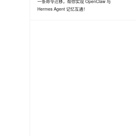
一条命令迁移，帮你实现 OpenClaw 与
从文本、图片、视频中提取结构化的属性信息
构建支持视频理解的 AI 音视频实时通话应用
Hermes Agent 记忆互通！
t.diy 一步搞定创意建站
构建大模型应用的安全防护体系
通过自然语言交互简化开发流程,全栈开发支持
通过阿里云安全产品对 AI 应用进行安全防护