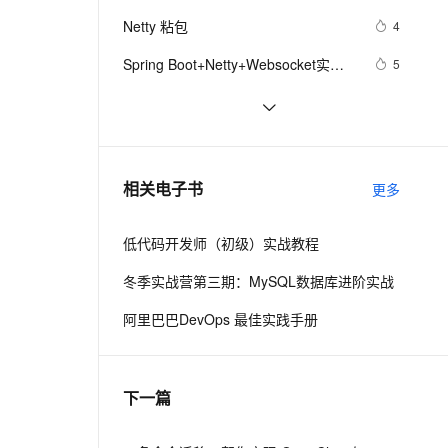
ernetes 版 ACK
云聚AI 严选权益
AI 原生数据库服务发布
SSL 证书
Netty 粘包
2V
Fun-ASR
4
，一键激活高效办公新体验
理容器应用的 K8s 服务
精选AI产品，从模型到应用全链提效
Agent 数据网关
文戏情感细腻自然，动作戏激烈拳拳到肉，实现更强表演能力
支持中英文自由切换，具备更强的噪声鲁棒性
堡垒机
Spring Boot+Netty+Websocket实现
5
AI 用量加速计划
云原生数据库 PolarDB
后台向前端推送信息
防火墙
、识别商机，让客服更高效、服务更出色。
新老同享，达量后返
Agentic Database 发布
Netty(一) SpringBoot 整合长连接心跳
1
机制（下）
主机安全
应用
手把手教你为基于Netty的IM生成自签
7
名SSL/TLS证书
千问办公
NEW
测试Netty高并发工具 
5
AI 应用及服务市场
相关电子书
更多
的智能体编程平台
一站式AI生产力平台
AI 应用
伶鹊
低代码开发师（初级）实战教程
企业级人与Agent协作平台，接入和调度多个数字员工
智能客服平台，对话机器人、对话分析、智能外呼
大模型
冬季实战营第三期：MySQL数据库进阶实战
大模型服务平台百炼 - 全妙
自然语言处理
阿里巴巴DevOps 最佳实践手册
应用创作平台
多模态内容创作工具，已接入 DeepSeek
数据标注
机器学习
下一篇
息提取
与 AI 智能体进行实时音视频通话