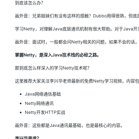
到底该怎么办？
大数据开发治理平台 Data
AI 产品 免费试用
网络
安全
云开发大赛
Qwen3-VL-Plus
Tableau 订阅
1亿+ 大模型 tokens 和 
画外音：兄弟姐妹们有没有这样的感触？Dubbo用得很熟，但底
可观测
入门学习赛
中间件
AI空中课堂在线直播课
云防火墙
140+云产品 免费试用
学习Netty，对理解Java底层通讯机制有很大帮助。对于Java
上云与迁云
云原生的云上边界网络安全
产品新客免费试用，最长1
数据库
生态解决方案
大模型服务
画外音：面试时，一般都会问Netty相关的问题，如果不会的话
企业出海
大模型ACA认证体验
大数据计算
助力企业全员 AI 认知与能
行业生态解决方案
千问AI平台-Token Plan
掌握Netty，是深入Java技术栈的必经之路。
政企业务
媒体服务
开发者生态解决方案
那到底怎么样深入的学习Netty技术呢？
企业服务与云通信
千问AI平台-模型体验
AI 开发和 AI 应用解决
在线体验全尺寸、多种模态
这里推荐大家关注李兴华老师最新的免费Netty学习视频，内容
域名与网站
Happy 系列大模型
Java网络通信基础
终端用户计算
Netty网络通讯
Serverless
Netty开发HTTP实战
开发工具
大模型解决方案
画外音：这些都是Java通讯最基础，也是最核心的内容。
迁移与运维管理
快速部署 Dify，高效搭建 
李兴华是谁？