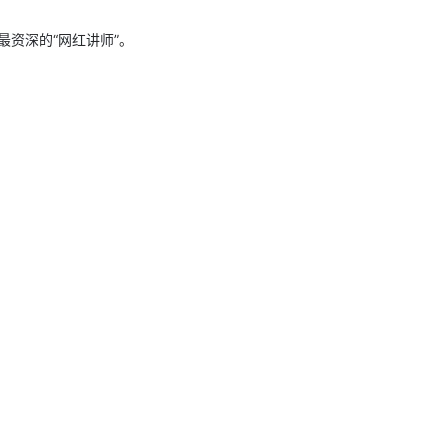
型
依托云原生高可用架构,实现Dify私有化部署
用1%尺寸在特定领域达到大模型90%以上效果
最资深的“网红讲师”。
一个 AI 助手
超强辅助，Bol
即刻拥有 DeepSeek-R1 满血版
在企业官网、通讯软件中为客户提供 AI 客服
多种方案随心选，轻松解锁专属 DeepSeek