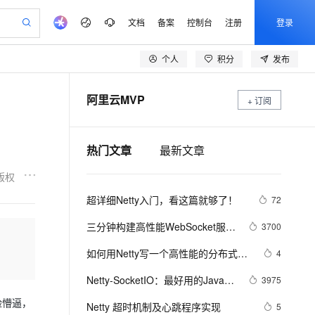
文档
备案
控制台
注册
登录
个人
积分
发布
验
作计划
器
AI 活动
专业服务
服务伙伴合作计划
开发者社区
加入我们
产品动态
服务平台百炼
阿里云 OPC 创新助力计划
阿里云MVP
一站式生成采购清单，支持单品或批量购买
+ 订阅
io：打造专属 AI 语音助手
S产品伙伴计划（繁花）
峰会
CS
造的大模型服务与应用开发平台
一句话生成原生可编辑精美 PPT 文稿
AI 生产力先锋
Al MaaS 服务伙伴赋能合作
域名
博文
Careers
至高可申请百万元
Qwen3.8-Max 模型上线
开启高性价比 AI 编程新体验
弹性可伸缩的云计算服务
Qwen-Audio-3.0-Realtime 端到端实时语音角色扮演
输入一句话想法, 轻松生成专业的 PPT
先锋实践拓展 AI 生产力的边界
Token 补贴，五大权
计划
海大会
伙伴信用分合作计划
商标
问答
社会招聘
热门文章
最新文章
益加速 OPC 成功
eek-V4-Pro
SS
一键部署幻兽帕鲁游戏服务器
飞天发布时刻
HOT
Open Search 向量检索版支
划
备案
电子书
校园招聘
pSeek-V4-Pro
视频创作，一键激活电商全链路生产力
稳定、安全、高性价比、高性能的云存储服务
一键购买专属联机服务器，轻松开启游戏
所见，即是所愿
持视频检索 Pipeline 功能
更多支持
版权
划
公司注册
镜像站
视频生成
语音识别与合成
专属 QwenPaw
漫剧工坊：一站式动画创作平台
AI 实训营
HOT
应用身份服务 (IDaaS)
超详细Netty入门，看这篇就够了！
72
合作伙伴培训与认证
划
上云迁移
站生成，高效打造优质广告素材
全接入的云上超级电脑
从聊天伙伴进化为能主动干活的本地数字员工
快速生产连贯的高质量长漫剧
从基础到进阶，Agent 创客手把手教你
OpenClaw 管理能力上线
lScope
我要反馈
e-1.1-T2V
Qwen3-TTS-Flash
三分钟构建高性能WebSocket服务 
3700
查询合作伙伴
n Alibaba Cloud ISV 合作
代维服务
建企业门户网站
10 分钟搭建微信、支付宝小程序
I
MaxCompute MaxFrame 提
| 超优雅的Springboot整合Netty方
畅细腻的高质量视频
离线语音合成大模型，多语言方言自适应，低延迟高稳定
创新加速
ope
如何用Netty写一个高性能的分布式服
登录合作伙伴管理后台
我要建议
4
站，无忧落地极速上线
以可视化方式快速构建移动和 PC 门户网站
国内短信简单易用，安全可靠，秒级触达，全球覆盖200+国家和地区。
高效部署网站，快速应用到小程序
供自动弹性内存功能
案
务框架？
安全
我要投诉
e-1.1-I2V
Cosyvoice-V3-Flash
Netty-SocketIO：最好用的Java版
3975
PolarDB
上云场景组合购
Milvus 弹性伸缩功能新增节
伴
即时消息推送
漫剧创作，剧本、分镜、视频高效生成
100%兼容MySQL、PostgreSQL，兼容Oracle，支持集中和分布式
覆盖90%+业务场景，专享组合折扣价
点支持范围
畅自然，细节丰富
高表现力语音合成大模型，语音克隆听感自然
脸懵逼，
VPN
Netty 超时机制及心跳程序实现
5