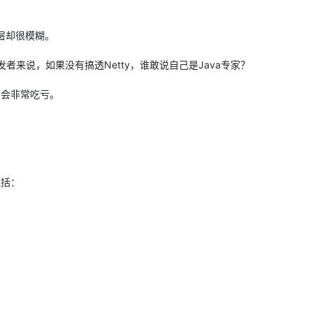
服务生态伙伴
云工开物
企业应用
Works
Night Plan 支持 Qwen 3.8-Max
云原生大数据计算服务 MaxCompute
AI 办公
容器服务 Kub
NEW
GLM-5.2
Wan2.7-T
Red Hat
30+ 款产品免费体验
Data Agent 驱动的一站式 Data+AI 开发治理平台
夜间 5 折，Qwen/Meoo/TokenPlan 客户专享
面向分析的企业级SaaS模式云数据仓库
AI智能应用
提供一站式管
科研合作
层却很模糊。
视觉 Coding、空间感知、多模态思考等全面升级
1M上下文，专为长程任务能力而生
ERP
堂（旗舰版）
SUSE
智能客服
开发者来说，如果没有搞透Netty，谁敢说自己是Java专家？
CRM
防护产品
2个月
自动承接线索
建站小程序
OA 办公系统
AI 应用构建
大模型原生
，会非常吃亏。
力提升
财税管理
模板建站
Qoder
大模型服务平台百炼-应用模版
HOT
NEW
面向真实软件
个人版上线、团队版降价；千问3.8-Max首发发尝鲜
丰富多元化的应用模版和解决方案
400电话
定制建站
万有无界
大模型服务平台百炼-智能体
方案
广告营销
模板小程序
的模型效果
灵活可视化地构建企业级 Agent
包括：
定制小程序
秒悟
人工智能平台 PAI
APP 开发
云端极速 AI 
新一代 AI 视频生成模型，深度适配广告营销等场景
AI Native 的算法工程平台，一站式完成建模、训练、推理服务部署
建站系统
AI 应用
10分钟微调：让0.6B模型媲美235B模
多模态数据信