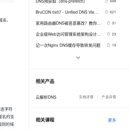
安全
DNS预获取（dns-prefetch）
698
我要投诉
e-1.1-I2V
Cosyvoice-V3-Flash
PolarDB
上云场景组合购
Milvus 弹性伸缩功能新增节
伴
漫剧创作，剧本、分镜、视频高效生成
100%兼容MySQL、PostgreSQL，兼容Oracle，支持集中和分布式
覆盖90%+业务场景，专享组合折扣价
点支持范围
畅自然，细节丰富
高表现力语音合成大模型，语音克隆听感自然
BruCON 0x07 - Unified DNS View 
621
VPN
to Track Threats - Dhia Mahjoub 
域名、
ernetes 版 ACK
云聚AI 严选权益
家用路由器DNS被恶意篡改？教你如
AI 原生数据库服务发布
31
SSL 证书
2V
Fun-ASR
&amp; Thomas Mathew
，一键激活高效办公新体验
理容器应用的 K8s 服务
精选AI产品，从模型到应用全链提效
Agent 数据网关
何应对
文戏情感细腻自然，动作戏激烈拳拳到肉，实现更强表演能力
支持中英文自由切换，具备更强的噪声鲁棒性
企业级Web访问管理系统架构设计与
堡垒机
23
AI 用量加速计划
实践
云原生数据库 PolarDB
防火墙
记一次Nginx DNS缓存导致转发问题
19
、识别商机，让客服更高效、服务更出色。
新老同享，达量后返
Agentic Database 发布
主机安全
应用
python dnspython模块详解
17
路由器DNS被篡改怎么办？如何看路
17
千问办公
NEW
AI 应用及服务市场
由器是否被劫持
的智能体编程平台
一站式AI生产力平台
dns服务器在做nslookup测试的时候,
16
相关产品
AI 应用
出现dns timeout 2 seconds的错误解
伶鹊
释
企业级人与Agent协作平台，接入和调度多个数字员工
智能客服平台，对话机器人、对话分析、智能外呼
大模型
云解析DNS
文档详情
产品详情
大模型服务平台百炼 - 全妙
自然语言处理
和连字符
应用创作平台
多模态内容创作工具，已接入 DeepSeek
数据标注
域名的支
相关课程
更多
n规则的域
机器学习