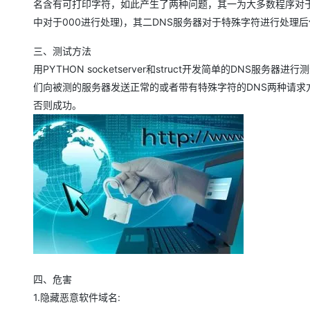
名含有可打印字符，如此产生了两种问题，其一为大多数程序对
大模型解决方案
中对于000进行处理)，其二DNS服务器对于特殊字符进行处理
迁移与运维管理
快速部署 Dify，高效搭建 
三、测试方法
专有云
用PYTHON socketserver和struct开发简单的DNS服
10 分钟在聊天系统中增加
们向被测的服务器发送正常的或者带有特殊字符的DNS两种请求
否则成功。
四、危害
1.隐藏恶意软件域名: