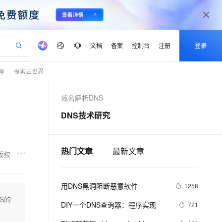
文档
备案
控制台
注册
登录
理
探索云世界
验
作计划
器
AI 活动
专业服务
服务伙伴合作计划
开发者社区
加入我们
产品动态
服务平台百炼
阿里云 OPC 创新助力计划
域名解析DNS
一站式生成采购清单，支持单品或批量购买
io：打造专属 AI 语音助手
S产品伙伴计划（繁花）
峰会
CS
造的大模型服务与应用开发平台
一句话生成原生可编辑精美 PPT 文稿
AI 生产力先锋
Al MaaS 服务伙伴赋能合作
域名
博文
Careers
至高可申请百万元
Qwen3.8-Max 模型上线
DNS技术研究
开启高性价比 AI 编程新体验
弹性可伸缩的云计算服务
Qwen-Audio-3.0-Realtime 端到端实时语音角色扮演
输入一句话想法, 轻松生成专业的 PPT
先锋实践拓展 AI 生产力的边界
Token 补贴，五大权
计划
海大会
伙伴信用分合作计划
商标
问答
社会招聘
益加速 OPC 成功
eek-V4-Pro
SS
一键部署幻兽帕鲁游戏服务器
飞天发布时刻
HOT
Open Search 向量检索版支
划
备案
电子书
校园招聘
pSeek-V4-Pro
视频创作，一键激活电商全链路生产力
稳定、安全、高性价比、高性能的云存储服务
一键购买专属联机服务器，轻松开启游戏
所见，即是所愿
持视频检索 Pipeline 功能
热门文章
最新文章
更多支持
版权
划
公司注册
镜像站
视频生成
语音识别与合成
专属 QwenPaw
漫剧工坊：一站式动画创作平台
AI 实训营
HOT
应用身份服务 (IDaaS)
合作伙伴培训与认证
划
上云迁移
站生成，高效打造优质广告素材
全接入的云上超级电脑
从聊天伙伴进化为能主动干活的本地数字员工
快速生产连贯的高质量长漫剧
从基础到进阶，Agent 创客手把手教你
OpenClaw 管理能力上线
用DNS黑洞阻断恶意软件
lScope
1258
我要反馈
e-1.1-T2V
Qwen3-TTS-Flash
查询合作伙伴
n Alibaba Cloud ISV 合作
代维服务
建企业门户网站
10 分钟搭建微信、支付宝小程序
S的
MaxCompute MaxFrame 提
畅细腻的高质量视频
离线语音合成大模型，多语言方言自适应，低延迟高稳定
DIY一个DNS查询器：程序实现
721
创新加速
ope
登录合作伙伴管理后台
我要建议
站，无忧落地极速上线
以可视化方式快速构建移动和 PC 门户网站
国内短信简单易用，安全可靠，秒级触达，全球覆盖200+国家和地区。
高效部署网站，快速应用到小程序
供自动弹性内存功能