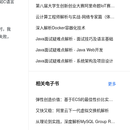
如C语言
第八届大学生创新创业大赛阿里命题IoT赛题解析
息提取
与 AI 智能体进行实时音视频通话
云计算工程师解析与实战-网络专家篇（体验版）
从文本、图片、视频中提取结构化的属性信息
构建支持视频理解的 AI 音视频实时通话应用
深入解析Docker容器化技术
试时，我
t.diy 一步搞定创意建站
构建大模型应用的安全防护体系
失败，
Java面试疑难点解析 - 面试技巧及语言基础
通过自然语言交互简化开发流程,全栈开发支持
通过阿里云安全产品对 AI 应用进行安全防护
Java面试疑难点解析 - Java Web开发
Java面试疑难点解析 - 系统架构及项目设计
相关电子书
更多
弹性创造价值：基于ECS的最佳性价比实践解析
又快又稳：阿里云下一代虚拟交换机解析
从理论到实践，深度解析MySQL Group Replication