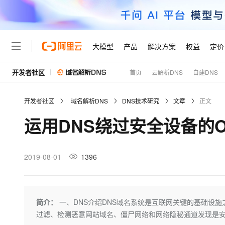
大模型
产品
解决方案
权益
定价
开发者社区
首页
云解析DNS
自建DNS
大模型
产品
解决方案
权益
定价
云市场
伙伴
服务
了解阿里云
精选产品
精选解决方案
普惠上云
产品定价
精选商城
成为销售伙伴
售前咨询
为什么选择阿里云
千问AI平台
开发者社区
域名解析DNS
DNS技术研究
文章
正文
了解云产品的定价详情
大模型服务平台百炼
千问办公，解锁你的工作
普惠上云 官方力荐
分销伙伴
在线服务
网站建设
什么是云计算
大
运用DNS绕过安全设备的Od
大模型服务与应用平台
企业级Agent产品，直接
云服务器38元/年起，超
咨询伙伴
多端小程序
技术领先
云上成本管理
售后服务
轻量应用服务器
Agency Agents：拥
官方推荐返现计划
大模型
精选产品
精选解决方案
Salesforce 国际版订阅
稳定可靠
管理和优化成本
推荐新用户得奖励，单订单
销售伙伴合作计划
2019-08-01
1396
自助服务
友盟天域
安全合规
人工智能与机器学习
AI
文本生成
云数据库 RDS
HappyHorse 打造一
云工开物
无影生态合作计划
在线服务
观测云
分析师报告
高校专属算力普惠，学生认
计算
互联网应用开发
Qwen3.8-Max
HOT
Salesforce On Alibaba C
工单服务
Tuya 物联网平台阿里云
研究报告与白皮书
人工智能平台 PAI
快速拥有专属 OpenClaw
简介：
一、DNS介绍DNS域名系统是互联网关键的基础设施
大模
Consulting Partner 合
大数据
容器
智能体时代全能旗舰模型
免费试用
短信专区
一站式AI开发、训练和推
过滤、检测恶意网站域名、僵尸网络和网络隐秘通道发现是
蓝凌 OA
AI 大模型销售与服务生
现代化应用