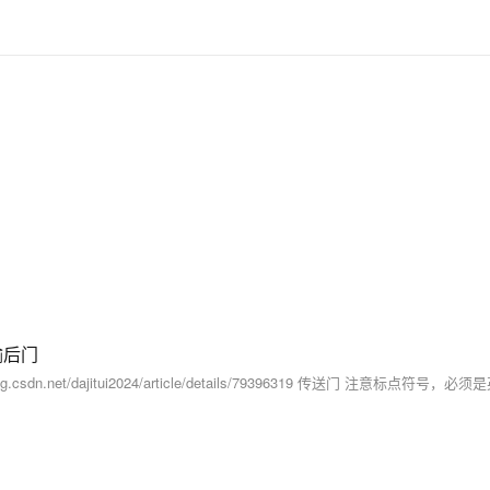
输后门
blog.csdn.net/dajitui2024/article/details/79396319 传送门 注意标点符号，