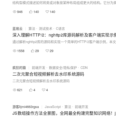
946
140
140
蓝易云
|
算法
测试技术
C语言
深入理解HTTP/2：nghttp2库源码解析及客户端实现示
1558
29
29
疯狂的猿
|
前端开发
数据安全/隐私保护
CDN
二次元聚合短视频解析去水印系统源码
二次元聚合短视频解析去水印系统源码
621
4
4
游客lijmi4663rgsa
|
JavaScript
算法
前端开发