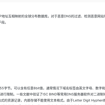
Deepseek-v4-pro
HappyHors
同享
万小智 AI 建站低至 15元/月
Qoder CN
AI 短剧/漫剧
云原生数据库 
快递物流查询
WordPress
成为服务伙
高校合作
点，立即开启云上创新
覆盖公网/内网、递归/权威、移动APP等全场景解析服务
送.CN域名，送备案服务码
基于千问大模型等，支持代码智能生成、研发智能问答
AI助力短剧
态智能体模型
旗舰 MoE 大模型，百万上下文与顶尖推理能力
图生视频，流
Ubuntu
服务生态伙伴
IP地址互相映射的全球分布数据库。对于恶意DNS的过滤、检测恶意网站
云工开物
企业应用
Works
Night Plan 支持 Qwen 3.8-Max
云原生大数据计算服务 MaxCompute
AI 办公
容器服务 Kub
NEW
GLM-5.2
Wan2.7-T
Red Hat
手段。
30+ 款产品免费体验
Data Agent 驱动的一站式 Data+AI 开发治理平台
夜间 5 折，Qwen/Meoo/TokenPlan 客户专享
面向分析的企业级SaaS模式云数据仓库
AI智能应用
提供一站式管
科研合作
视觉 Coding、空间感知、多模态思考等全面升级
1M上下文，专为长程任务能力而生
ERP
堂（旗舰版）
SUSE
智能客服
CRM
防护产品
2个月
自动承接线索
建站小程序
OA 办公系统
AI 应用构建
大模型原生
力提升
财税管理
模板建站
Qoder
大模型服务平台百炼-应用模版
HOT
NEW
面向真实软件
个人版上线、团队版降价；千问3.8-Max首发发尝鲜
丰富多元化的应用模版和解决方案
400电话
定制建站
万有无界
大模型服务平台百炼-智能体
方案
广告营销
模板小程序
的模型效果
灵活可视化地构建企业级 Agent
定制小程序
秒悟
人工智能平台 PAI
APP 开发
过255字节。可以含有任意8bit值，通常情况下域名标签由英文字母、数字
云端极速 AI 
新一代 AI 视频生成模型，深度适配广告营销等场景
AI Native 的算法工程平台，一站式完成建模、训练、推理服务部署
容进行限制。一些文献中验证了ISC BIND等常用DNS服务器软件对二进制
建站系统
的资源记录，内部存储不能使用文本格式。由于Letter Digit Hyphe