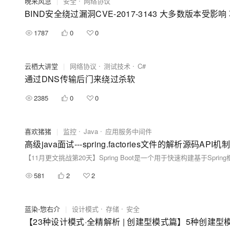
晚来风急
|
安全
网络协议
BIND安全绕过漏洞CVE-2017-3143 大多数版本受影
1787
0
0
云栖大讲堂
|
网络协议
测试技术
C#
通过DNS传输后门来绕过杀软
2385
0
0
喜欢猪猪
|
监控
Java
应用服务中间件
高级java面试---spring.factories文件的解析源码API机制
581
2
2
蓝染-惣右介
|
设计模式
存储
安全