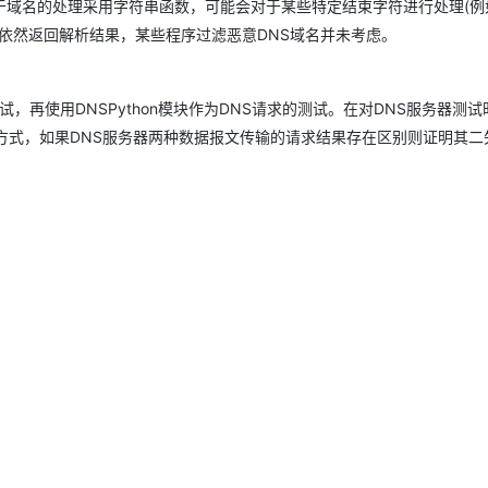
于域名的处理采用字符串函数，可能会对于某些特定结束字符进行处理(例
后依然返回解析结果，某些程序过滤恶意DNS域名并未考虑。
AI 应用
10分钟微调：让0.6B模型媲美235B模
多模态数据信
型
依托云原生高可用架构,实现Dify私有化部署
用1%尺寸在特定领域达到大模型90%以上效果
务器进行测试，再使用DNSPython模块作为DNS请求的测试。在对DNS服务器测
一个 AI 助手
超强辅助，Bol
方式，如果DNS服务器两种数据报文传输的请求结果存在区别则证明其二
即刻拥有 DeepSeek-R1 满血版
在企业官网、通讯软件中为客户提供 AI 客服
多种方案随心选，轻松解锁专属 DeepSeek