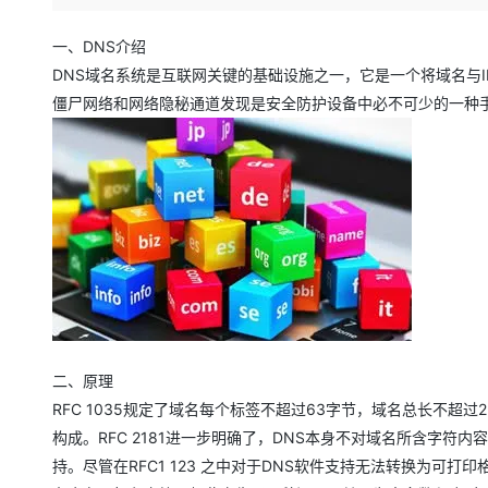
存储
天池大赛
Qwen3.7-Plus
云解析DNS
解决方案免费试用 新老
电子合同
最高领取价值200元试用
能看、能想、能动手的多模
安全
网络与CDN
一、DNS介绍
AI 算法大赛
畅捷通
DNS域名系统是互联网关键的基础设施之一，它是一个将域名与
大数据开发治理平台 Data
AI 产品 免费试用
网络
安全
云开发大赛
Qwen3-VL-Plus
Tableau 订阅
僵尸网络和网络隐秘通道发现是安全防护设备中必不可少的一种
1亿+ 大模型 tokens 和 
可观测
入门学习赛
中间件
AI空中课堂在线直播课
云防火墙
140+云产品 免费试用
上云与迁云
云原生的云上边界网络安全
产品新客免费试用，最长1
数据库
生态解决方案
大模型服务
企业出海
大模型ACA认证体验
大数据计算
助力企业全员 AI 认知与能
行业生态解决方案
千问AI平台-Token Plan
政企业务
媒体服务
开发者生态解决方案
企业服务与云通信
千问AI平台-模型体验
AI 开发和 AI 应用解决
在线体验全尺寸、多种模态
域名与网站
二、原理
Happy 系列大模型
终端用户计算
RFC 1035规定了域名每个标签不超过63字节，域名总长不超
构成。RFC 2181进一步明确了，DNS本身不对域名所含字符内
Serverless
持。尽管在RFC1 123 之中对于DNS软件支持无法转换为可打印格式
开发工具