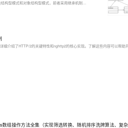
结构型模式描述如何将类或对象按某种布局组成更大的结构。它分为类结构型模式和对象结构型模式，前者采用继承机制来组织接口和类，后者釆用组合或聚合来组合对象。由于组合关系或聚合关系比继承关系耦合度低，满足“合成复用原则”，所以对象结构型模式比类结构型模式具有更大的灵活性。 结构型模式分为以下 7 种： • 代理模式 • 适配器模式 • 装饰者模式 • 桥接模式 • 外观模式 • 组合模式 • 享元模式
例