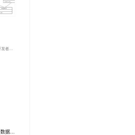
通过解析nghttp2库的源码和实现一个简单的HTTP/2客户端示例，本文详细介绍了HTTP/2的关键特性和nghttp2的核心实现。了解这些内容可以帮助开发者更好地理解HTTP/2协议，提高Web应用的性能和用户体验。对于实际开发中的应用，可以根据需要进一步优化和扩展代码，以满足具体需求。
JS数组操作方法全景图，全网最全构建完整知识网络！js数组操作方法全集（实现筛选转换、随机排序洗牌算法、复杂数据处理统计等情景详解，附大量源码和易错点解析）