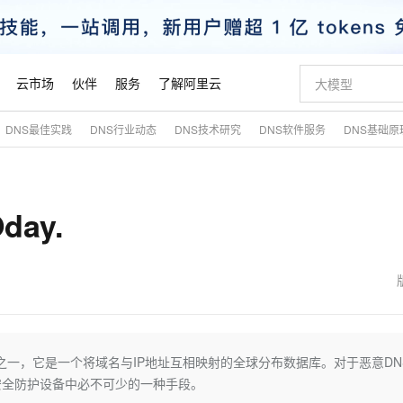
云市场
伙伴
服务
了解阿里云
DNS最佳实践
DNS行业动态
DNS技术研究
DNS软件服务
DNS基础原
AI 特惠
数据与 API
成为产品伙伴
企业增值服务
最佳实践
价格计算器
AI 场景体
基础软件
产品伙伴合
阿里云认证
市场活动
配置报价
大模型
自助选配和估算价格
新方式
睿译宝，AI翻译排版一步到位
智启 AI 普惠权益
产品生态集成认证中心
企业支持计划
云上春晚
域名与网站
千问官方 MaaS 平台，为开发者和 Agent 而生，新用户赠送 1 亿 + tokens 额度
Qwen Aud
AI Coding
阿里云Maa
2026 阿里云
云服务器 E
为企业打
数据集
Windows
大模型认证
模型
NEW
NEW
ay.
交付可用成果
值低价云产品抢先购
上传文档即自动完成翻译和格式还原
至高享 1亿+免费 tokens，加速 Al 应用落地
提供智能易用的域名与建站服务
智能编程，一键
安全可靠、
产品生态伙伴
专家技术服务
云上奥运之旅
弹性计算合作
阿里云中企出
手机三要素
宝塔 Linux
全部认证
价格优势
有专属领域专家
GLM-5.2：长任务时代开源旗舰模型
阿里云 OPC 创新助力计划
千问大模型
即刻拥有 DeepS
AI 电商营销
对象存储 O
大模型
产品生态伙伴工作台
企业增值服务台
云栖战略参考
云存储合作计
云栖大会
身份实名认证
CentOS
训练营
推动算力普惠，释放技术红利
最高返9万
多领域专家智能体,一键组建 AI 虚拟交付团队
快速构建应用程序和网站，即刻迈出上云第一步
至高百万元 Token 补贴，加速一人公司成长
多元化、高性能、安全可靠的大模型服务
真正可用的 1M 上下文,一次完成代码全链路开发
轻松解锁专属 Dee
从图文生成到
云上的中国
数据库合作计
活动全景
短信
Docker
图片和
站式影视创作平台
Hermes Agent，打造自进化智能体
Token Plan 模型订阅计划
数字证书管理服务（原SSL证书）
5 分钟轻松部署
AI 广告创作
无影云电脑
企业成长
NEW
信息公告
看见新力量
云网络合作计
OCR 文字识别
JAVA
证享300元代金券
可视化编排打通从文字构思到成片全链路闭环
全托管，含MySQL、PostgreSQL、SQL Server、MariaDB多引擎
自主进化，持久记忆，越用越聪明
Qwen3.8-Max 首发尝鲜，限时加量 10 倍，夜间低至2折
实现全站HTTPS，呈现可信的WEB访问
图文、视频一
随时随地安
魔搭 Mode
Kimi-K3
HappyHors
NEW
loud
服务实践
官网公告
金融模力时刻
Salesforce O
版
发票查验
全能环境
Claude Code + GStack 打造工程团队
千问办公，限时限量积分加倍
Qoder
低代码高效构
AI 建站
短信服务
之一，它是一个将域名与IP地址互相映射的全球分布数据库。对于恶意DN
型
NEW
作计划
Kimi 最新旗舰模型，长程编程与推理利器
让文字生成流
计划
创新中心
魔搭 ModelSc
健康状态
理服务
让AI从“聊天伙伴”进化为能干活的“数字员工”
安装技能 GStack，拥有专属 AI 工程团队
你的AI工作搭子，覆盖日常办公高频场景
面向真实软件的智能体编程平台
0 代码专业建
安全防护设备中必不可少的一种手段。
客户案例
天气预报查询
操作系统
态合作计划