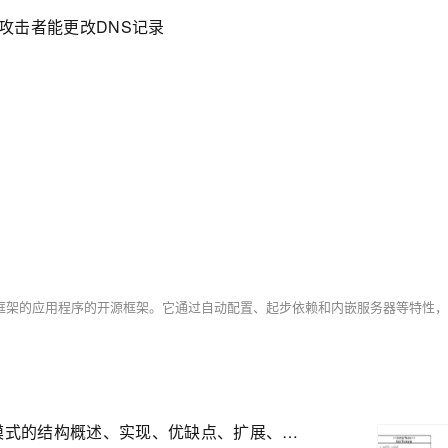
响 攻击者能更改DNS记录
【23种设计模式·全精解析 | 创建型模式篇】5种创建型模式的结构概述、实现、优缺点、扩展、使用场景、源码解析