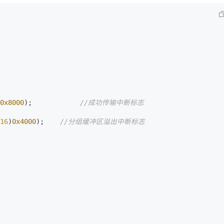
AI 应用
10分钟微调：让0.6B模型媲美235B模
多模态数据信
型
依托云原生高可用架构,实现Dify私有化部署
用1%尺寸在特定领域达到大模型90%以上效果
一个 AI 助手
超强辅助，Bol
即刻拥有 DeepSeek-R1 满血版
在企业官网、通讯软件中为客户提供 AI 客服
多种方案随心选，轻松解锁专属 DeepSeek
0x8000
);            
//成功传输中断标志
16
)
0x4000
);    
//分组缓冲区溢出中断标志