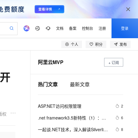
文档
备案
控制台
注册
登录
个人
积分
发布
验
作计划
器
AI 活动
专业服务
服务伙伴合作计划
开发者社区
加入我们
产品动态
服务平台百炼
阿里云 OPC 创新助力计划
阿里云MVP
一站式生成采购清单，支持单品或批量购买
+ 订阅
io：打造专属 AI 语音助手
S产品伙伴计划（繁花）
峰会
CS
造的大模型服务与应用开发平台
一句话生成原生可编辑精美 PPT 文稿
AI 生产力先锋
Al MaaS 服务伙伴赋能合作
域名
博文
Careers
至高可申请百万元
Qwen3.8-Max 模型上线
动开
开启高性价比 AI 编程新体验
弹性可伸缩的云计算服务
Qwen-Audio-3.0-Realtime 端到端实时语音角色扮演
输入一句话想法, 轻松生成专业的 PPT
先锋实践拓展 AI 生产力的边界
Token 补贴，五大权
计划
海大会
伙伴信用分合作计划
商标
问答
社会招聘
热门文章
最新文章
益加速 OPC 成功
eek-V4-Pro
SS
一键部署幻兽帕鲁游戏服务器
飞天发布时刻
HOT
Open Search 向量检索版支
划
备案
电子书
校园招聘
pSeek-V4-Pro
视频创作，一键激活电商全链路生产力
稳定、安全、高性价比、高性能的云存储服务
一键购买专属联机服务器，轻松开启游戏
所见，即是所愿
持视频检索 Pipeline 功能
更多支持
划
公司注册
镜像站
视频生成
语音识别与合成
专属 QwenPaw
漫剧工坊：一站式动画创作平台
AI 实训营
HOT
应用身份服务 (IDaaS)
ASP.NET访问权限管理
2
合作伙伴培训与认证
划
上云迁移
站生成，高效打造优质广告素材
全接入的云上超级电脑
从聊天伙伴进化为能主动干活的本地数字员工
快速生产连贯的高质量长漫剧
从基础到进阶，Agent 创客手把手教你
OpenClaw 管理能力上线
版权
lScope
我要反馈
e-1.1-T2V
Qwen3-TTS-Flash
.net framework3.5新特性（1）：
6
查询合作伙伴
n Alibaba Cloud ISV 合作
代维服务
建企业门户网站
10 分钟搭建微信、支付宝小程序
MaxCompute MaxFrame 提
var、初始化、匿名类和扩展方法
畅细腻的高质量视频
离线语音合成大模型，多语言方言自适应，低延迟高稳定
创新加速
ope
一起谈.NET技术，深入解读Silverlight
登录合作伙伴管理后台
我要建议
8
站，无忧落地极速上线
以可视化方式快速构建移动和 PC 门户网站
国内短信简单易用，安全可靠，秒级触达，全球覆盖200+国家和地区。
高效部署网站，快速应用到小程序
供自动弹性内存功能
的布局原理