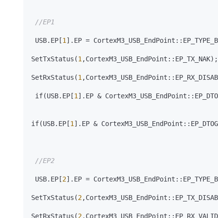
//EP1
 USB.EP[
1
].EP = CortexM3_USB_EndPoint::EP_TYPE_B
SetTxStatus(
1
,CortexM3_USB_EndPoint::EP_TX_NAK)
;
SetRxStatus(
1
,CortexM3_USB_EndPoint::EP_RX_DISAB
 if(USB.EP[
1
].EP & CortexM3_USB_EndPoint::EP_DTO
if(USB.EP[
1
].EP & CortexM3_USB_EndPoint::EP_DTOG
//EP2
 USB.EP[
2
].EP = CortexM3_USB_EndPoint::EP_TYPE_B
SetTxStatus(
2
,CortexM3_USB_EndPoint::EP_TX_DISAB
SetRxStatus(
2
,CortexM3_USB_EndPoint::EP_RX_VALID