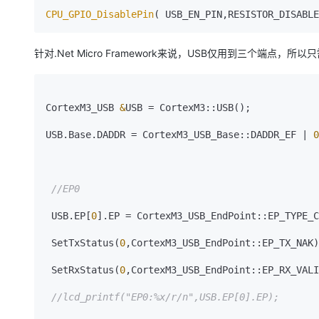
CPU_GPIO_DisablePin
( USB_EN_PIN,RESISTOR_DISABL
针对.Net Micro Framework来说，USB仅用到三个端
CortexM3_USB 
&
USB = CortexM3::USB()
;
USB.Base.DADDR = CortexM3_USB_Base::DADDR_EF | 
0
//EP0
 USB.EP[
0
].EP = CortexM3_USB_EndPoint::EP_TYPE_C
 SetTxStatus(
0
,CortexM3_USB_EndPoint::EP_TX_NAK)
 SetRxStatus(
0
,CortexM3_USB_EndPoint::EP_RX_VALI
//lcd_printf("EP0:%x/r/n",USB.EP[0].EP);