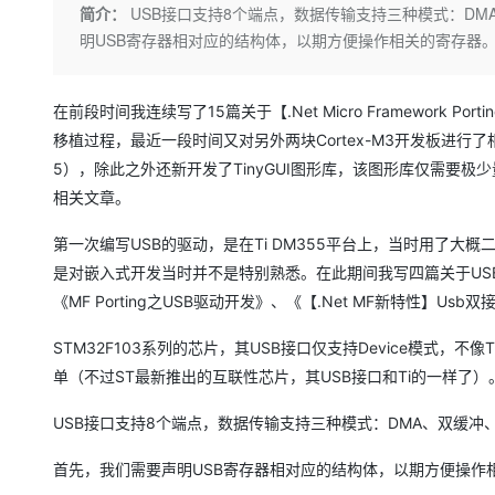
存储
天池大赛
Qwen3.7-Plus
简介：
USB接口支持8个端点，数据传输支持三种模式：D
云解析DNS
解决方案免费试用 新老
电子合同
明USB寄存器相对应的结构体，以期方便操作相关的寄存器
最高领取价值200元试用
能看、能想、能动手的多模
安全
网络与CDN
AI 算法大赛
畅捷通
大数据开发治理平台 Data
AI 产品 免费试用
网络
安全
云开发大赛
Qwen3-VL-Plus
Tableau 订阅
1亿+ 大模型 tokens 和 
在前段时间我连续写了15篇关于【.Net Micro Framework Porti
可观测
入门学习赛
中间件
AI空中课堂在线直播课
移植过程，最近一段时间又对另外两块Cortex-M3开发板进行了相
云防火墙
140+云产品 免费试用
5），除此之外还新开发了TinyGUI图形库，该图形库仅需要极
上云与迁云
云原生的云上边界网络安全
产品新客免费试用，最长1
数据库
相关文章。
生态解决方案
大模型服务
企业出海
大模型ACA认证体验
大数据计算
第一次编写USB的驱动，是在Ti DM355平台上，当时用了
助力企业全员 AI 认知与能
行业生态解决方案
千问AI平台-Token Plan
政企业务
媒体服务
是对嵌入式开发当时并不是特别熟悉。在此期间我写四篇关于USB的文章，
开发者生态解决方案
《MF Porting之USB驱动开发》、《【.Net MF新特性】Usb双接口支持
企业服务与云通信
千问AI平台-模型体验
AI 开发和 AI 应用解决
STM32F103系列的芯片，其USB接口仅支持Device模式，不像
在线体验全尺寸、多种模态
域名与网站
单（不过ST最新推出的互联性芯片，其USB接口和Ti的一样了）
Happy 系列大模型
终端用户计算
USB接口支持8个端点，数据传输支持三种模式：DMA、双缓
Serverless
首先，我们需要声明USB寄存器相对应的结构体，以期方便操作
开发工具