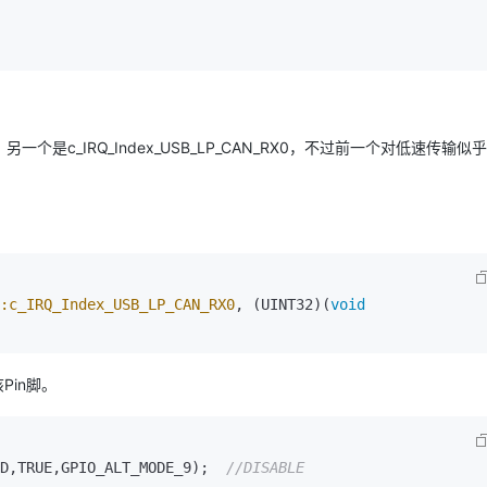
X，另一个是c_IRQ_Index_USB_LP_CAN_RX0，不过前一个对低速传输
:c_IRQ_Index_USB_LP_CAN_RX0
, (UINT32)(
void
Pin脚。
ED,TRUE,GPIO_ALT_MODE_9);  
//DISABLE