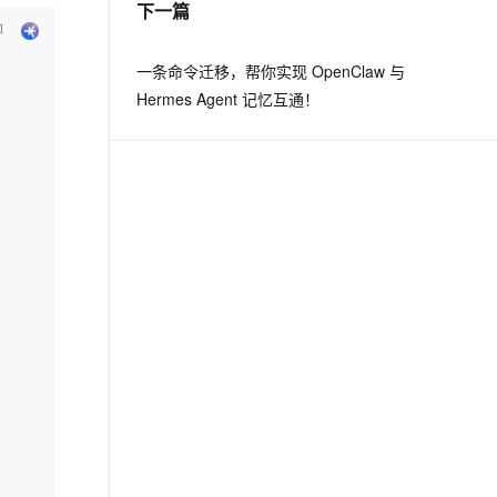
下一篇
息提取
与 AI 智能体进行实时音视频通话
一条命令迁移，帮你实现 OpenClaw 与
从文本、图片、视频中提取结构化的属性信息
构建支持视频理解的 AI 音视频实时通话应用
Hermes Agent 记忆互通！
t.diy 一步搞定创意建站
构建大模型应用的安全防护体系
通过自然语言交互简化开发流程,全栈开发支持
通过阿里云安全产品对 AI 应用进行安全防护