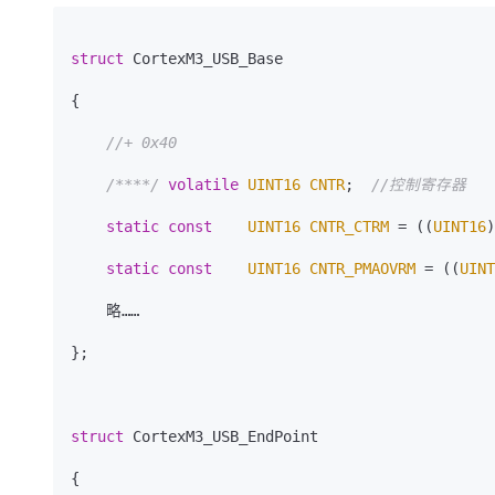
大模型解决方案
迁移与运维管理
快速部署 Dify，高效搭建 
struct
 CortexM3_USB_Base

专有云
{

10 分钟在聊天系统中增加
//+ 0x40
/****/
volatile
UINT16
CNTR
;  
//控制寄存器
static
const
UINT16
CNTR_CTRM
 = ((
UINT16
)
static
const
UINT16
CNTR_PMAOVRM
 = ((
UINT
    略……

};

struct
 CortexM3_USB_EndPoint

{
