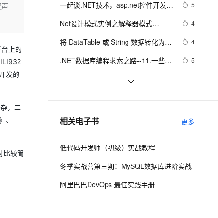
安全
我要投诉
e-1.1-I2V
Cosyvoice-V3-Flash
一起谈.NET技术，asp.net控件开发基
5
要声
PolarDB
上云场景组合购
Milvus 弹性伸缩功能新增节
伴
础(8)
漫剧创作，剧本、分镜、视频高效生成
100%兼容MySQL、PostgreSQL，兼容Oracle，支持集中和分布式
覆盖90%+业务场景，专享组合折扣价
点支持范围
畅自然，细节丰富
高表现力语音合成大模型，语音克隆听感自然
VPN
Net设计模式实例之解释器模式
4
（Interpreter Pattern）(1)
ernetes 版 ACK
云聚AI 严选权益
AI 原生数据库服务发布
SSL 证书
将 DataTable 或 String 数据转化为
2V
Fun-ASR
4
，一键激活高效办公新体验
理容器应用的 K8s 服务
精选AI产品，从模型到应用全链提效
Agent 数据网关
3平台上的
json(.NET)
文戏情感细腻自然，动作戏激烈拳拳到肉，实现更强表演能力
支持中英文自由切换，具备更强的噪声鲁棒性
堡垒机
.NET数据库编程求索之路--11.一些思
5
I932
AI 用量加速计划
云原生数据库 PolarDB
考
面开发的
防火墙
、识别商机，让客服更高效、服务更出色。
新老同享，达量后返
Agentic Database 发布
一起谈.NET技术，ASP.NET MVC验
4
证框架中关于属性标记的通用扩展方
主机安全
应用
Net设计模式实例之适配器模式
8
法
复杂，二
（Adapter Pattern）
千问办公
NEW
[转载].NET开发常用的10条实用代码
10
AI 应用及服务市场
相关电子书
发》、
更多
的智能体编程平台
一站式AI生产力平台
。
AI 应用
伶鹊
低代码开发师（初级）实战教程
相对比较简
企业级人与Agent协作平台，接入和调度多个数字员工
智能客服平台，对话机器人、对话分析、智能外呼
大模型
冬季实战营第三期：MySQL数据库进阶实战
大模型服务平台百炼 - 全妙
自然语言处理
阿里巴巴DevOps 最佳实践手册
应用创作平台
多模态内容创作工具，已接入 DeepSeek
数据标注
机器学习