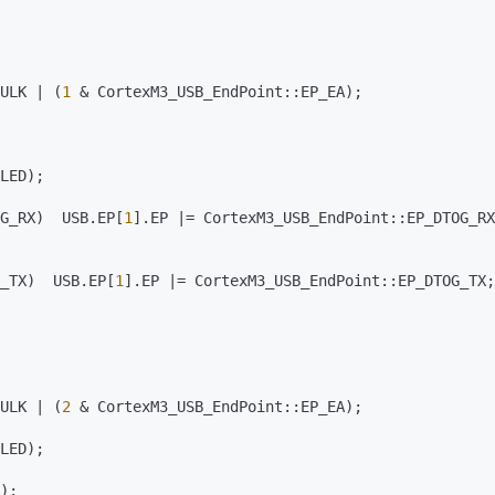
ULK | (
1
 & CortexM3_USB_EndPoint::EP_EA)
;
LED)
;
G_RX)  USB.EP[
1
].EP |= CortexM3_USB_EndPoint::EP_DTOG_RX
_TX)  USB.EP[
1
].EP |= CortexM3_USB_EndPoint::EP_DTOG_TX
;
ULK | (
2
 & CortexM3_USB_EndPoint::EP_EA)
;
LED)
;
)
;