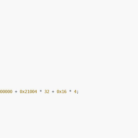
00000
 + 
0x21004
 * 
32
 + 
0x16
 * 
4
;
