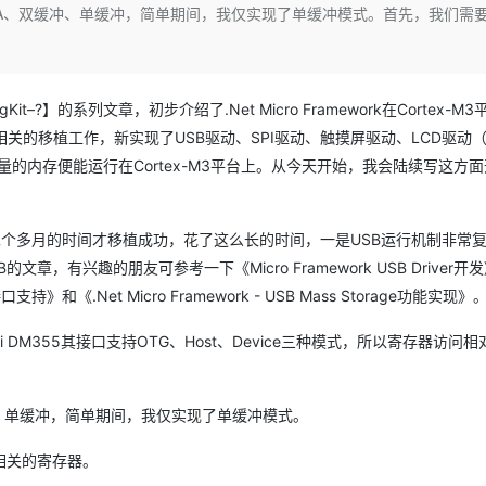
Deepseek-v4-pro
HappyHors
MA、双缓冲、单缓冲，简单期间，我仅实现了单缓冲模式。首先，我们需
同享
万小智 AI 建站低至 15元/月
Qoder CN
AI 短剧/漫剧
云原生数据库 
快递物流查询
WordPress
成为服务伙
高校合作
。
点，立即开启云上创新
覆盖公网/内网、递归/权威、移动APP等全场景解析服务
送.CN域名，送备案服务码
基于千问大模型等，支持代码智能生成、研发智能问答
AI助力短剧
态智能体模型
旗舰 MoE 大模型，百万上下文与顶尖推理能力
图生视频，流
Ubuntu
服务生态伙伴
云工开物
企业应用
Works
Night Plan 支持 Qwen 3.8-Max
云原生大数据计算服务 MaxCompute
AI 办公
容器服务 Kub
NEW
GLM-5.2
Wan2.7-T
Red Hat
30+ 款产品免费体验
Data Agent 驱动的一站式 Data+AI 开发治理平台
夜间 5 折，Qwen/Meoo/TokenPlan 客户专享
面向分析的企业级SaaS模式云数据仓库
AI智能应用
提供一站式管
ngKit–?】的系列文章，初步介绍了.Net Micro Framework在Cortex-M
科研合作
视觉 Coding、空间感知、多模态思考等全面升级
1M上下文，专为长程任务能力而生
ERP
堂（旗舰版）
SUSE
关的移植工作，新实现了USB驱动、SPI驱动、触摸屏驱动、LCD驱动（IL
智能客服
少量的内存便能运行在Cortex-M3平台上。从今天开始，我会陆续写这方
CRM
防护产品
2个月
自动承接线索
建站小程序
OA 办公系统
AI 应用构建
大模型原生
大概二个多月的时间才移植成功，花了这么长的时间，一是USB运行机制非常
力提升
财税管理
模板建站
Qoder
大模型服务平台百炼-应用模版
HOT
NEW
有兴趣的朋友可参考一下《Micro Framework USB Driver开
面向真实软件
个人版上线、团队版降价；千问3.8-Max首发发尝鲜
丰富多元化的应用模版和解决方案
400电话
定制建站
》和《.Net Micro Framework - USB Mass Storage功能实现》
万有无界
大模型服务平台百炼-智能体
方案
广告营销
模板小程序
Ti DM355其接口支持OTG、Host、Device三种模式，所以寄存器访问
的模型效果
灵活可视化地构建企业级 Agent
定制小程序
。
秒悟
人工智能平台 PAI
APP 开发
云端极速 AI 
新一代 AI 视频生成模型，深度适配广告营销等场景
AI Native 的算法工程平台，一站式完成建模、训练、推理服务部署
冲、单缓冲，简单期间，我仅实现了单缓冲模式。
建站系统
相关的寄存器。