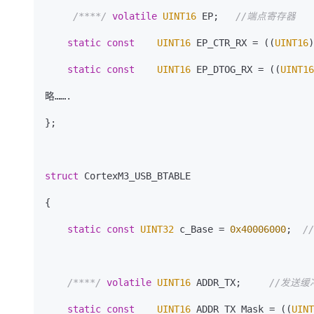
/****/
volatile
UINT16
 EP;   
//端点寄存器
static
const
UINT16
 EP_CTR_RX = ((
UINT16
)
static
const
UINT16
 EP_DTOG_RX = ((
UINT16
略…….

};

struct
 CortexM3_USB_BTABLE

{

static
const
UINT32
 c_Base = 
0x40006000
;  
/
/****/
volatile
UINT16
 ADDR_TX;     
//发送缓
static
const
UINT16
 ADDR_TX_Mask = ((
UINT