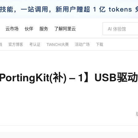
云市场
伙伴
服务
了解阿里云
践
官方博客
考认证
TIANCHI大赛
活动广场
下载
AI 特惠
数据与 API
成为产品伙伴
企业增值服务
最佳实践
价格计算器
AI 场景体
基础软件
产品伙伴合
阿里云认证
市场活动
配置报价
大模型
自助选配和估算价格
新方式
睿译宝，AI翻译排版一步到位
智启 AI 普惠权益
产品生态集成认证中心
企业支持计划
云上春晚
域名与网站
千问官方 MaaS 平台，为开发者和 Agent 而生，新用户赠送 1 亿 + tokens 额度
Qwen Aud
AI Coding
阿里云Maa
2026 阿里云
云服务器 E
为企业打
数据集
Windows
大模型认证
模型
NEW
NEW
k PortingKit(补) – 1】USB驱
交付可用成果
值低价云产品抢先购
上传文档即自动完成翻译和格式还原
至高享 1亿+免费 tokens，加速 Al 应用落地
提供智能易用的域名与建站服务
智能编程，一键
安全可靠、
产品生态伙伴
专家技术服务
云上奥运之旅
弹性计算合作
阿里云中企出
手机三要素
宝塔 Linux
全部认证
价格优势
有专属领域专家
GLM-5.2：长任务时代开源旗舰模型
阿里云 OPC 创新助力计划
千问大模型
即刻拥有 DeepS
AI 电商营销
对象存储 O
大模型
产品生态伙伴工作台
企业增值服务台
云栖战略参考
云存储合作计
云栖大会
身份实名认证
CentOS
训练营
推动算力普惠，释放技术红利
最高返9万
多领域专家智能体,一键组建 AI 虚拟交付团队
快速构建应用程序和网站，即刻迈出上云第一步
至高百万元 Token 补贴，加速一人公司成长
多元化、高性能、安全可靠的大模型服务
真正可用的 1M 上下文,一次完成代码全链路开发
轻松解锁专属 Dee
从图文生成到
云上的中国
数据库合作计
活动全景
短信
Docker
图片和
站式影视创作平台
Hermes Agent，打造自进化智能体
Token Plan 模型订阅计划
数字证书管理服务（原SSL证书）
5 分钟轻松部署
AI 广告创作
无影云电脑
企业成长
NEW
信息公告
看见新力量
云网络合作计
OCR 文字识别
JAVA
证享300元代金券
可视化编排打通从文字构思到成片全链路闭环
全托管，含MySQL、PostgreSQL、SQL Server、MariaDB多引擎
自主进化，持久记忆，越用越聪明
Qwen3.8-Max 首发尝鲜，限时加量 10 倍，夜间低至2折
实现全站HTTPS，呈现可信的WEB访问
图文、视频一
随时随地安
魔搭 Mode
Kimi-K3
HappyHors
NEW
loud
服务实践
官网公告
金融模力时刻
Salesforce O
版
发票查验
全能环境
Claude Code + GStack 打造工程团队
千问办公，限时限量积分加倍
Qoder
低代码高效构
AI 建站
短信服务
型
NEW
作计划
Kimi 最新旗舰模型，长程编程与推理利器
让文字生成流
计划
创新中心
魔搭 ModelSc
健康状态
理服务
让AI从“聊天伙伴”进化为能干活的“数字员工”
安装技能 GStack，拥有专属 AI 工程团队
你的AI工作搭子，覆盖日常办公高频场景
面向真实软件的智能体编程平台
0 代码专业建
客户案例
天气预报查询
操作系统
态合作计划