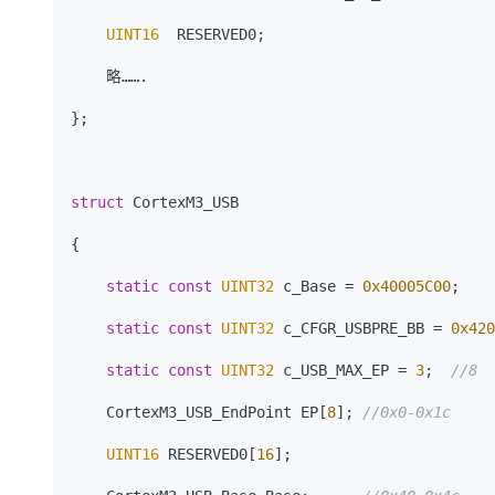
UINT16
  RESERVED0;

    略…….

};

struct
 CortexM3_USB

{

static
const
UINT32
 c_Base = 
0x40005C00
;

static
const
UINT32
 c_CFGR_USBPRE_BB = 
0x420
static
const
UINT32
 c_USB_MAX_EP = 
3
;  
//8
    CortexM3_USB_EndPoint EP[
8
]; 
//0x0-0x1c   
UINT16
 RESERVED0[
16
];    
