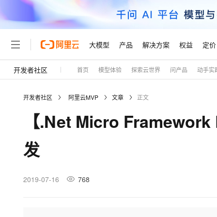
大模型
产品
解决方案
权益
定价
开发者社区
首页
模型体验
探索云世界
问产品
动手实
大模型
产品
解决方案
权益
定价
云市场
伙伴
服务
了解阿里云
精选产品
精选解决方案
普惠上云
产品定价
精选商城
成为销售伙伴
售前咨询
为什么选择阿里云
千问AI平台
开发者社区
阿里云MVP
文章
正文
了解云产品的定价详情
大模型服务平台百炼
千问办公，解锁你的工作
普惠上云 官方力荐
分销伙伴
在线服务
网站建设
什么是云计算
大
【.Net Micro Framewor
大模型服务与应用平台
企业级Agent产品，直接
云服务器38元/年起，超
咨询伙伴
多端小程序
技术领先
云上成本管理
售后服务
轻量应用服务器
Agency Agents：拥
官方推荐返现计划
大模型
精选产品
精选解决方案
Salesforce 国际版订阅
稳定可靠
发
管理和优化成本
推荐新用户得奖励，单订单
销售伙伴合作计划
自助服务
友盟天域
安全合规
人工智能与机器学习
AI
文本生成
云数据库 RDS
HappyHorse 打造一
云工开物
无影生态合作计划
在线服务
观测云
分析师报告
高校专属算力普惠，学生认
计算
互联网应用开发
2019-07-16
768
Qwen3.8-Max
HOT
Salesforce On Alibaba C
工单服务
Tuya 物联网平台阿里云
研究报告与白皮书
人工智能平台 PAI
快速拥有专属 OpenClaw
大模
Consulting Partner 合
大数据
容器
智能体时代全能旗舰模型
免费试用
短信专区
一站式AI开发、训练和推
蓝凌 OA
AI 大模型销售与服务生
现代化应用