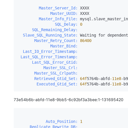
         Master_Server_Id:
              Master_UUID:
         Master_Info_File:
                SQL_Delay:
0
      SQL_Remaining_Delay:
  Slave_SQL_Running_State:
       Master_Retry_Count:
86400
              Master_Bind:
  Last_IO_Error_Timestamp:
 Last_SQL_Error_Timestamp:
      Last_SQL_Error_Gtid:
           Master_SSL_Crl:
       Master_SSL_Crlpath:
       Retrieved_Gtid_Set:
64f
5764b-abfd
-11e8
-b9
        Executed_Gtid_Set:
64f
5764b-abfd
-11e8
-b9
73e54b6b-abfd-11e8-9bb5-6c92bf3a3bee:1-131695420
            Auto_Position:
1
     Replicate_Rewrite_DB: