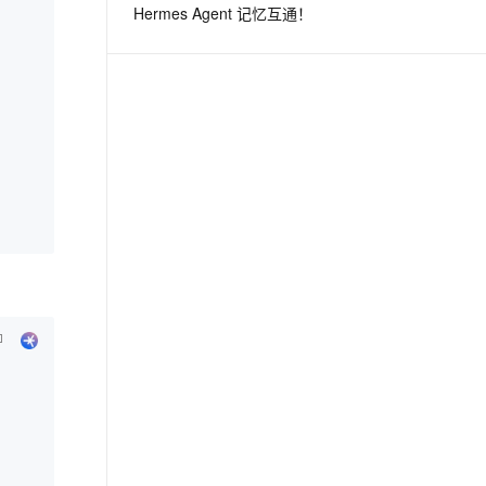
Hermes Agent 记忆互通！
息提取
与 AI 智能体进行实时音视频通话
从文本、图片、视频中提取结构化的属性信息
构建支持视频理解的 AI 音视频实时通话应用
t.diy 一步搞定创意建站
构建大模型应用的安全防护体系
通过自然语言交互简化开发流程,全栈开发支持
通过阿里云安全产品对 AI 应用进行安全防护