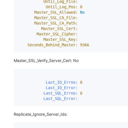
Until_Log_File:
Until_Log_Pos:
0
Master_SSL_Allowed:
No
Master_SSL_CA_File:
Master_SSL_CA_Path:
Master_SSL_Cert:
Master_SSL_Cipher:
Master_SSL_Key:
Seconds_Behind_Master:
9366
Master_SSL_Verify_Server_Cert: No
            Last_IO_Errno:
0
            Last_IO_Error:
           Last_SQL_Errno:
0
           Last_SQL_Error:
Replicate_Ignore_Server_Ids: