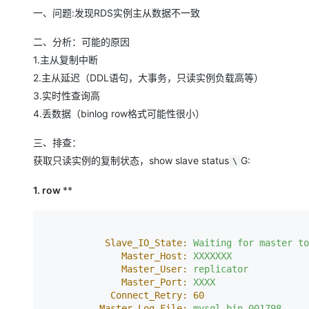
存储
天池大赛
Qwen3.7-Plus
云解析DNS
解决方案免费试用 新老
电子合同
一、问题:发现RDS实例主从数据不一致
最高领取价值200元试用
能看、能想、能动手的多模
安全
网络与CDN
AI 算法大赛
畅捷通
二、分析：可能的原因
大数据开发治理平台 Data
AI 产品 免费试用
网络
安全
云开发大赛
Qwen3-VL-Plus
1.主从复制中断
Tableau 订阅
1亿+ 大模型 tokens 和 
2.主从延迟（DDL语句，大事务，只读实例负载高等）
可观测
入门学习赛
中间件
AI空中课堂在线直播课
云防火墙
140+云产品 免费试用
3.实时性查询高
上云与迁云
云原生的云上边界网络安全
产品新客免费试用，最长1
数据库
4.丢数据（binlog row格式可能性很小）
生态解决方案
大模型服务
企业出海
大模型ACA认证体验
大数据计算
三、排查：
助力企业全员 AI 认知与能
行业生态解决方案
获取只读实例的复制状态，show slave status
G:
千问AI平台-Token Plan
\
政企业务
媒体服务
开发者生态解决方案
1. row
**
企业服务与云通信
千问AI平台-模型体验
AI 开发和 AI 应用解决
在线体验全尺寸、多种模态
域名与网站
Slave_IO_State:
Waiting
for
master
to
Happy 系列大模型
终端用户计算
Master_Host:
XXXXXXX
Master_User:
replicator
Serverless
Master_Port:
XXXX
Connect_Retry:
60
开发工具
Master_Log_File:
mysql-bin.001798