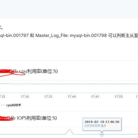
常。
 mysql-bin.001797 和 Master_Log_File: mysql-bin.001798 可以判断