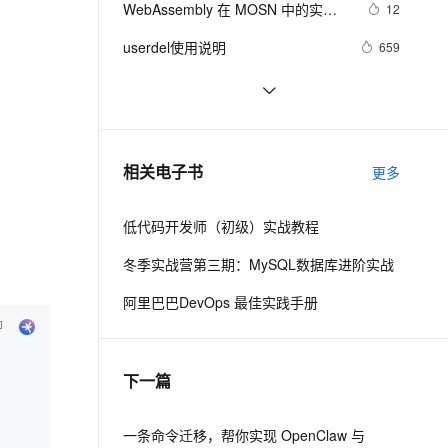
安全
WebAssembly 在 MOSN 中的实践 - 
我要投诉
e-1.1-I2V
Cosyvoice-V3-Flash
12
PolarDB
上云场景组合购
Milvus 弹性伸缩功能新增节
伴
基础框架篇
漫剧创作，剧本、分镜、视频高效生成
100%兼容MySQL、PostgreSQL，兼容Oracle，支持集中和分布式
覆盖90%+业务场景，专享组合折扣价
点支持范围
畅自然，细节丰富
高表现力语音合成大模型，语音克隆听感自然
VPN
userdel使用说明
659
ernetes 版 ACK
云聚AI 严选权益
AI 原生数据库服务发布
SSL 证书
自己看系统的“系统还原”
671
2V
Fun-ASR
，一键激活高效办公新体验
理容器应用的 K8s 服务
精选AI产品，从模型到应用全链提效
Agent 数据网关
文戏情感细腻自然，动作戏激烈拳拳到肉，实现更强表演能力
支持中英文自由切换，具备更强的噪声鲁棒性
堡垒机
AngularJS 五大特性，加快 Web 应
674
AI 用量加速计划
云原生数据库 PolarDB
用开发
防火墙
、识别商机，让客服更高效、服务更出色。
WPF游戏开发——小鸡快跑
新老同享，达量后返
Agentic Database 发布
642
相关电子书
更多
主机安全
应用
低代码开发师（初级）实战教程
千问办公
NEW
AI 应用及服务市场
的智能体编程平台
一站式AI生产力平台
冬季实战营第三期：MySQL数据库进阶实战
AI 应用
伶鹊
阿里巴巴DevOps 最佳实践手册
企业级人与Agent协作平台，接入和调度多个数字员工
智能客服平台，对话机器人、对话分析、智能外呼
大模型
大模型服务平台百炼 - 全妙
自然语言处理
下一篇
应用创作平台
多模态内容创作工具，已接入 DeepSeek
数据标注
机器学习
一条命令迁移，帮你实现 OpenClaw 与