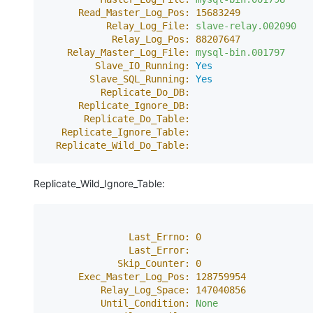
大模型解决方案
Read_Master_Log_Pos:
15683249
Relay_Log_File:
slave-relay.002090
迁移与运维管理
快速部署 Dify，高效搭建 
Relay_Log_Pos:
88207647
Relay_Master_Log_File:
mysql-bin.001797
专有云
Slave_IO_Running:
Yes
Slave_SQL_Running:
Yes
10 分钟在聊天系统中增加
Replicate_Do_DB:
Replicate_Ignore_DB:
Replicate_Do_Table:
Replicate_Ignore_Table:
Replicate_Wild_Do_Table:
Replicate_Wild_Ignore_Table:
Last_Errno:
0
Last_Error:
Skip_Counter:
0
Exec_Master_Log_Pos:
128759954
Relay_Log_Space:
147040856
Until_Condition:
None