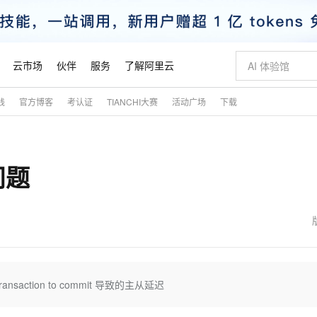
云市场
伙伴
服务
了解阿里云
践
官方博客
考认证
TIANCHI大赛
活动广场
下载
AI 特惠
数据与 API
成为产品伙伴
企业增值服务
最佳实践
价格计算器
AI 场景体
基础软件
产品伙伴合
阿里云认证
市场活动
配置报价
大模型
自助选配和估算价格
步到位
智启 AI 普惠权益
产品生态集成认证中心
企业支持计划
云上春晚
域名与网站
Qwen Audio：打造专属 AI 语音助手
千问官方 MaaS 平台，为开发者和 Agent 而生，新用户赠送 1 亿 + tokens 额度
一句话生成原生
AI Coding
阿里云Maa
2026 阿里云
云服务器 E
为企业打
数据集
Windows
大模型认证
模型
NEW
NEW
问题
格式还原
值低价云产品抢先购
至高享 1亿+免费 tokens，加速 Al 应用落地
提供智能易用的域名与建站服务
Qwen-Audio-3.0-Realtime 端到端实时语音角色扮演
输入一句话想法,
智能编程，一键
安全可靠、
产品生态伙伴
专家技术服务
云上奥运之旅
弹性计算合作
阿里云中企出
手机三要素
宝塔 Linux
全部认证
价格优势
开源旗舰模型
即刻拥有 DeepSeek-V4-Pro
阿里云 OPC 创新助力计划
千问大模型
一键部署幻兽
AI 电商营销
对象存储 O
大模型
产品生态伙伴工作台
企业增值服务台
云栖战略参考
云存储合作计
云栖大会
身份实名认证
CentOS
训练营
推动算力普惠，释放技术红利
最高返9万
真正可用的 1M 上下文,一次完成代码全链路开发
快速构建应用程序和网站，即刻迈出上云第一步
轻松解锁专属 DeepSeek-V4-Pro
至高百万元 Token 补贴，加速一人公司成长
多元化、高性能、安全可靠的大模型服务
一键购买专属
从图文生成到
云上的中国
数据库合作计
活动全景
短信
Docker
图片和
自进化智能体
5 分钟轻松部署专属 QwenPaw
Token Plan 模型订阅计划
数字证书管理服务（原SSL证书）
高效搭建 AI
AI 广告创作
无影云电脑
企业成长
NEW
HOT
信息公告
看见新力量
云网络合作计
OCR 文字识别
JAVA
越聪明
证享300元代金券
全托管，含MySQL、PostgreSQL、SQL Server、MariaDB多引擎
Qwen3.8-Max 首发尝鲜，限时加量 10 倍，夜间低至2折
实现全站HTTPS，呈现可信的WEB访问
从聊天伙伴进化为能主动干活的本地数字员工
图文、视频一
随时随地安
魔搭 Mode
Kimi-K3
HappyHors
NEW
loud
服务实践
官网公告
金融模力时刻
Salesforce O
版
发票查验
全能环境
Claude Code + GStack 打造工程团队
千问办公，限时限量积分加倍
Qoder
低代码高效构
AI 建站
短信服务
nt transaction to commit 导致的主从延迟
型
NEW
作计划
Kimi 最新旗舰模型，长程编程与推理利器
让文字生成流
计划
创新中心
魔搭 ModelSc
健康状态
理服务
让AI从“聊天伙伴”进化为能干活的“数字员工”
安装技能 GStack，拥有专属 AI 工程团队
你的AI工作搭子，覆盖日常办公高频场景
面向真实软件的智能体编程平台
0 代码专业建
客户案例
天气预报查询
操作系统
态合作计划