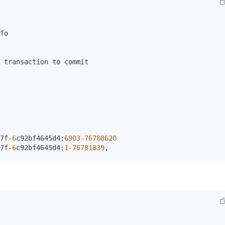
7f
-6
c92bf4645d4:
6903
-76788620
7f
-6
c92bf4645d4:
1
-76781839
,