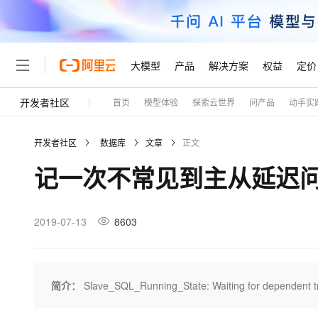
大模型
产品
解决方案
权益
定价
开发者社区
首页
模型体验
探索云世界
问产品
动手实
大模型
产品
解决方案
权益
定价
云市场
伙伴
服务
了解阿里云
精选产品
精选解决方案
普惠上云
产品定价
精选商城
成为销售伙伴
售前咨询
为什么选择阿里云
千问AI平台
开发者社区
数据库
文章
正文
了解云产品的定价详情
大模型服务平台百炼
睿译宝，AI翻译排版一
普惠上云 官方力荐
分销伙伴
在线服务
网站建设
什么是云计算
大
记一次不常见到主从延迟
大模型服务与应用平台
上传文档即自动完成翻译和
云服务器38元/年起，超
咨询伙伴
多端小程序
技术领先
云上成本管理
售后服务
轻量应用服务器
GLM-5.2：长任务时代
官方推荐返现计划
大模型
精选产品
精选解决方案
Salesforce 国际版订阅
稳定可靠
管理和优化成本
推荐新用户得奖励，单订单
销售伙伴合作计划
2019-07-13
8603
自助服务
友盟天域
安全合规
人工智能与机器学习
AI
文本生成
云数据库 RDS
Hermes Agent，打造
云工开物
无影生态合作计划
在线服务
观测云
分析师报告
自主进化，持久记忆，越用
高校专属算力普惠，学生认
计算
互联网应用开发
Qwen3.8-Max
HOT
Salesforce On Alibaba C
工单服务
Tuya 物联网平台阿里云
研究报告与白皮书
人工智能平台 PAI
快速拥有专属 OpenClaw
简介：
Slave_SQL_Running_State: Waiting for depende
大模
Consulting Partner 合
大数据
容器
智能体时代全能旗舰模型
免费试用
短信专区
一站式AI开发、训练和推
蓝凌 OA
AI 大模型销售与服务生
现代化应用