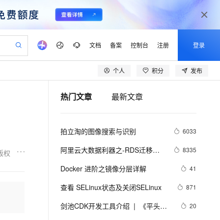
文档
备案
控制台
注册
登录
个人
积分
发布
验
作计划
器
AI 活动
专业服务
服务伙伴合作计划
开发者社区
加入我们
产品动态
服务平台百炼
阿里云 OPC 创新助力计划
热门文章
最新文章
一站式生成采购清单，支持单品或批量购买
可编辑精美 PPT 文稿
S产品伙伴计划（繁花）
峰会
CS
造的大模型服务与应用开发平台
Agency Agents：拥有专属领域专家
AI 生产力先锋
Al MaaS 服务伙伴赋能合作
域名
博文
Careers
至高可申请百万元
Qwen3.8-Max 模型上线
 轻松生成专业的 PPT
开启高性价比 AI 编程新体验
弹性可伸缩的云计算服务
先锋实践拓展 AI 生产力的边界
多领域专家智能体,一键组建 AI 虚拟交付团队
Token 补贴，五大权
计划
海大会
伙伴信用分合作计划
商标
问答
社会招聘
拍立淘的图像搜索与识别
6033
益加速 OPC 成功
帕鲁游戏服务器
SS
HappyHorse 打造一站式影视创作平台
飞天发布时刻
HOT
Open Search 向量检索版支
划
备案
电子书
校园招聘
联机服务器，轻松开启游戏
视频创作，一键激活电商全链路生产力
稳定、安全、高性价比、高性能的云存储服务
所见，即是所愿
持视频检索 Pipeline 功能
可视化编排打通从文字构思到成片全链路闭环
更多支持
阿里云大数据利器之-RDS迁移到
8335
版权
划
公司注册
镜像站
视频生成
语音识别与合成
Maxcompute实现动态分区
 智能体与工作流应用
漫剧工坊：一站式动画创作平台
AI 实训营
应用身份服务 (IDaaS)
Docker 进阶之镜像分层详解
41
合作伙伴培训与认证
划
上云迁移
站生成，高效打造优质广告素材
全接入的云上超级电脑
通过阿里云百炼高效搭建AI应用,助力高效开发
快速生产连贯的高质量长漫剧
从基础到进阶，Agent 创客手把手教你
OpenClaw 管理能力上线
lScope
我要反馈
e-1.1-T2V
Qwen3-TTS-Flash
查看 SELinux状态及关闭SELinux
871
查询合作伙伴
n Alibaba Cloud ISV 合作
代维服务
建企业门户网站
10 分钟搭建微信、支付宝小程序
MaxCompute MaxFrame 提
畅细腻的高质量视频
离线语音合成大模型，多语言方言自适应，低延迟高稳定
创新加速
剑池CDK开发工具介绍  |  《平头哥
ope
登录合作伙伴管理后台
20
我要建议
站，无忧落地极速上线
以可视化方式快速构建移动和 PC 门户网站
国内短信简单易用，安全可靠，秒级触达，全球覆盖200+国家和地区。
高效部署网站，快速应用到小程序
供自动弹性内存功能
剑池CDK快速上手指南》第一章